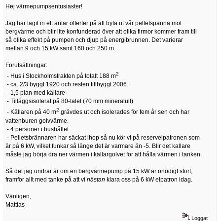
Hej värmepumpsentusiaster!
Jag har tagit in ett antar offerter på att byta ut vår pelletspanna mot
bergvärme och blir lite konfunderad över att olika firmor kommer fram till
så olika effekt på pumpen och djup på energibrunnen. Det varierar
mellan 9 och 15 kW samt 160 och 250 m.
Förutsättningar:
2
- Hus i Stockholmstrakten på totalt 188 m
- ca. 2/3 byggt 1920 och resten tillbyggt 2006.
- 1,5 plan med källare
- Tilläggsisolerat på 80-talet (70 mm mineralull)
2
- Källaren på 40 m
grävdes ut och isolerades för fem år sen och har
vattenburen golvvärme.
- 4 personer i hushållet
- Pelletsbrännaren har säckat ihop så nu kör vi på reservelpatronen som
är på 6 kW, vilket funkar så länge det är varmare än -5. Blir det kallare
måste jag börja dra ner värmen i källargolvet för att hålla värmen i tanken.
Så det jag undrar är om en bergvärmepump på 15 kW är onödigt stort,
framför allt med tanke på att vi
nästan
klara oss på 6 kW elpatron idag.
Vänligen,
Mattias
Loggat