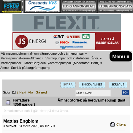
Värmepumpsforum allt om värmepump och värmepumpar
»
Menu ≡
VärmepumpsForum Allmänt
»
Värmepumpar och installationsfrågor.
»
Värmepumpar - Mark/Berg och Sjövärmepumpar.
(Moderator:
Bertil
) »
Ämne:
Storlek på bergvärmepump
SVARA
SKICKA ÄMNET
SKRIV UT
Sidor: [
1
]
2
Next
Alla
Gå ned
Författare
Ämne: Storlek på bergvärmepump (läst
4358 gånger)
0 medlemmar och 1 gäst tittar på detta ämne.
Mattias Engblom
Citera
«
skrivet:
24 mars 2020, 08:16:17 »