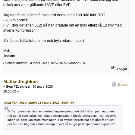
också och velar gällande LVVP eller BVP.
Jag har fått en offert på standard installation 160 000 inkl. ROT
- 200 m borrhål
- IVT (tror det är en 512) då han pratade om en max effekt på 12 KW med
inverterkompressor.
Så låt oss hålla tråden i liv och byta erfarenheter:)
Mvh,
Joakim
«
Senast ändrad: 24 mars 2020, 16:52:16 av Joabor69
»
Loggat
MattiasEngblom
Citera
«
Svar #11 skrivet:
30 mars 2020,
20:33:02 »
Citat från: Josth skrivet 24 mars 2020, 10:04:40
Du kan prova att läsa av framledningstemperaturen vid 4-tiden på morgonen
när det är som kallast och några minusgrader i Stockholmstrakten och givetvis
ingen sol som kan störa mätningen. Hur mycket pellets har det gått åt i huset
per år? Hur hög har elförbrukningen varit så länge pelletspannan fungerade?