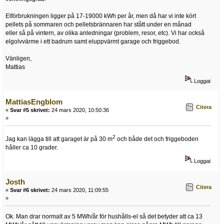
Elförbrukningen ligger på 17-19000 kWh per år, men då har vi inte kört
pellets på sommaren och pelletsbrännaren har stått under en månad
eller så på vintern, av olika anledningar (problem, resor, etc). Vi har också
elgolvvärme i ett badrum samt eluppvärmt garage och friggebod.
Vänligen,
Mattias
Loggat
MattiasEngblom
Citera
«
Svar #5 skrivet:
24 mars 2020, 10:50:36
»
2
Jag kan lägga till att garaget är på 30 m
och både det och friggeboden
håller ca 10 grader.
Loggat
Josth
Citera
«
Svar #6 skrivet:
24 mars 2020, 11:09:55
»
Ok. Man drar normalt av 5 MWh/år för hushålls-el så det betyder att ca 13