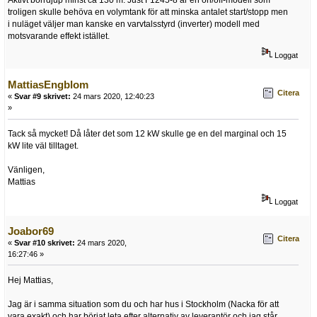
Aktivt borrdjup minst ca 130 m. Just F1245-8 är en on/off-modell som
troligen skulle behöva en volymtank för att minska antalet start/stopp men
i nuläget väljer man kanske en varvtalsstyrd (inverter) modell med
motsvarande effekt istället.
Loggat
MattiasEngblom
Citera
«
Svar #9 skrivet:
24 mars 2020, 12:40:23
»
Tack så mycket! Då låter det som 12 kW skulle ge en del marginal och 15
kW lite väl tilltaget.
Vänligen,
Mattias
Loggat
Joabor69
Citera
«
Svar #10 skrivet:
24 mars 2020,
16:27:46 »
Hej Mattias,
Jag är i samma situation som du och har hus i Stockholm (Nacka för att
vara exakt) och har börjat leta efter alternativ av leverantör och jag står