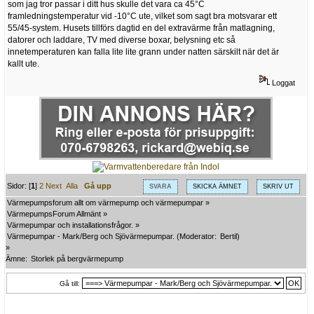
som jag tror passar i ditt hus skulle det vara ca 45°C
framledningstemperatur vid -10°C ute, vilket som sagt bra motsvarar ett
55/45-system. Husets tillförs dagtid en del extravärme från matlagning,
datorer och laddare, TV med diverse boxar, belysning etc så
innetemperaturen kan falla lite lite grann under natten särskilt när det är
kallt ute.
Loggat
Sidor: [
1
]
2
Next
Alla
Gå upp
SVARA
SKICKA ÄMNET
SKRIV UT
Värmepumpsforum allt om värmepump och värmepumpar
»
VärmepumpsForum Allmänt
»
Värmepumpar och installationsfrågor.
»
Värmepumpar - Mark/Berg och Sjövärmepumpar.
(Moderator:
Bertil
)
»
Ämne:
Storlek på bergvärmepump
Gå till: