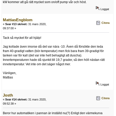
kW kommer att gå rätt mycket som on/off pump vår och höst.
Loggat
MattiasEngblom
Citera
«
Svar #13 skrivet:
31 mars 2020,
09:37:00 »
Tack så mycket för all hjälp!
Jag kollade även imorse då det var nära -10. Även då försökte den leda
fram 40-gradigt vatten (bör-temperatur) men fick bara fram 39-gradigt för
tanken var för kall (det var inte helt behagligt att duscha).
Innertemperaturen hade då sjunkit till 19,7 grader, så den höll nästan rätt
innetemperatur. Vet inte om det säger något mer.
Vänligen,
Mattias
Loggat
Josth
Citera
«
Svar #14 skrivet:
31 mars 2020,
09:52:38 »
Beror hur automatiken i pannan är inställd nu(?) Enligt den värmekurva