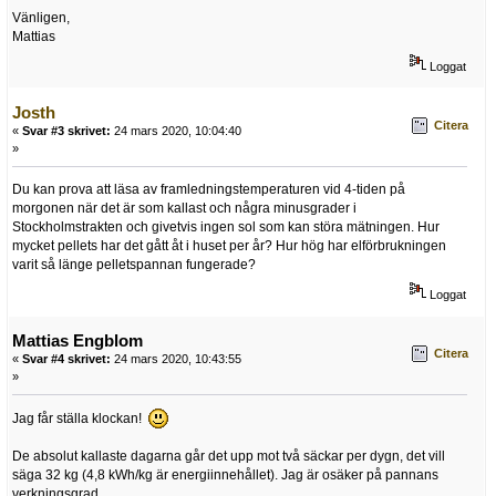
Vänligen,
Mattias
Loggat
Josth
Citera
«
Svar #3 skrivet:
24 mars 2020, 10:04:40
»
Du kan prova att läsa av framledningstemperaturen vid 4-tiden på
morgonen när det är som kallast och några minusgrader i
Stockholmstrakten och givetvis ingen sol som kan störa mätningen. Hur
mycket pellets har det gått åt i huset per år? Hur hög har elförbrukningen
varit så länge pelletspannan fungerade?
Loggat
Mattias Engblom
Citera
«
Svar #4 skrivet:
24 mars 2020, 10:43:55
»
Jag får ställa klockan!
De absolut kallaste dagarna går det upp mot två säckar per dygn, det vill
säga 32 kg (4,8 kWh/kg är energiinnehållet). Jag är osäker på pannans
verkningsgrad.