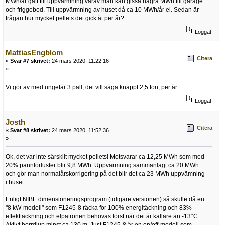
MWh/år gått till uppvärmning varav man kan gissa några MWh till garage
och friggebod. Till uppvärmning av huset då ca 10 MWh/år el. Sedan är
frågan hur mycket pellets det gick åt per år?
Loggat
MattiasEngblom
Citera
«
Svar #7 skrivet:
24 mars 2020, 11:22:16
»
Vi gör av med ungefär 3 pall, det vill säga knappt 2,5 ton, per år.
Loggat
Josth
Citera
«
Svar #8 skrivet:
24 mars 2020, 11:52:36
»
Ok, det var inte särskilt mycket pellets! Motsvarar ca 12,25 MWh som med
20% pannförluster blir 9,8 MWh. Uppvärmning sammanlagt ca 20 MWh
och gör man normalårskorrigering på det blir det ca 23 MWh uppvämning
i huset.
Enligt NIBE dimensioneringsprogram (tidigare versionen) så skulle då en
"8 kW-modell" som F1245-8 räcka för 100% energitäckning och 83%
effekttäckning och elpatronen behövas först när det är kallare än -13°C.