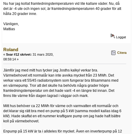
Nu har jag kollat framledningstemperaturen vid lite kallare väder. Nu, då
det är -4 ute och ingen sol, är framledningstemperaturen 40 grader för att
hålla 20 grader inne.
Vänligen,
Mattias
Loggat
Roland
Citera
«
Svar #12 skrivet:
31 mars 2020,
08:59:14 »
Jämför jag med mitt hus tycker jag Josths kalkyl verkar bra.
Värmebehovet ett normalår kan inte avvika mycket från 23 MWh. Det
verkar vara ett 55/45 radiatorsystem som fungerar bra tillsammans med
en värmepump. Tror att det skulle ha behövts några grader högre
framledningstemperatur om det hade varit -4 en längre tid innan. Det
finns lite värme från dagen lagrad i väggar och mark.
Mitt hus behöver ca 22 MWh för värme och varmvatten ett normalår och
det klarar sig rätt bra med en pump på 5 kW (samma modell kallas idag 6
kW). Hade skaffat en ett nummer kraftigare pump om jag hade haft bättre
koll på värmebehovet.
Enpump på 15 kW är ta i alldeles för mycket. Även en inverterpump på 12