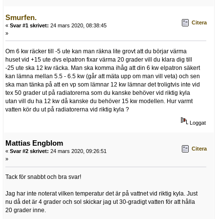
Smurfen.
Citera
«
Svar #1 skrivet:
24 mars 2020, 08:38:45
»
Om 6 kw räcker till -5 ute kan man räkna lite grovt att du börjar värma
huset vid +15 ute dvs elpatron fixar värma 20 grader vill du klara dig till
-25 ute ska 12 kw räcka. Man ska komma ihåg att din 6 kw elpatron säkert
kan lämna mellan 5.5 - 6.5 kw (går att mäta upp om man vill veta) och sen
ska man tänka på att en vp som lämnar 12 kw lämnar det troligtvis inte vid
tex 50 grader ut på radiatorerna som du kanske behöver vid riktig kyla
utan vill du ha 12 kw då kanske du behöver 15 kw modellen. Hur varmt
vatten kör du ut på radiatorerna vid riktig kyla ?
Loggat
Mattias Engblom
Citera
«
Svar #2 skrivet:
24 mars 2020, 09:26:51
»
Tack för snabbt och bra svar!
Jag har inte noterat vilken temperatur det är på vattnet vid riktig kyla. Just
nu då det är 4 grader och sol skickar jag ut 30-gradigt vatten för att hålla
20 grader inne.