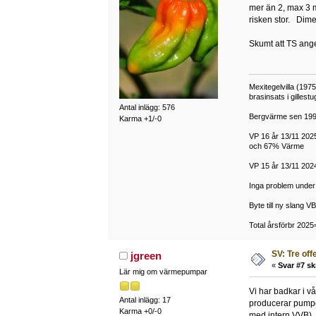
mer än 2, max 3 m
risken stor. Dime
Skumt att TS ange
Mexitegelvilla (19
brasinsats i gilles
Antal inlägg: 576
Bergvärme sen 1994
Karma +1/-0
VP 16 år 13/11 20
och 67% Värme
VP 15 år 13/11 20
Inga problem under 
Byte till ny slang 
Total årsförbr 2025
SV: Tre off
jgreen
«
Svar #7 sk
Lär mig om värmepumpar
Vi har badkar i v
Antal inlägg: 17
producerar pumpen
Karma +0/-0
med intern VVB). D