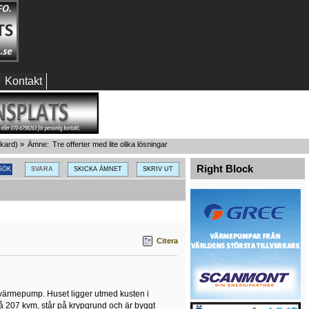
Kontakt
ckard
) »
Ämne:
Tre offerter med lite olika lösningar
Right Block
SVARA
SKICKA ÄMNET
SKRIV UT
Citera
gvärmepump. Huset ligger utmed kusten i
å 207 kvm, står på krypgrund och är byggt