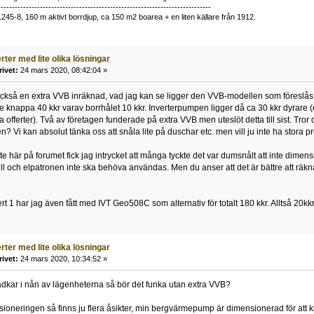
----------------------------------------------------------------------------
1245-8, 160 m aktivt borrdjup, ca 150 m2 boarea + en liten källare från 1912.
erter med lite olika lösningar
rivet:
24 mars 2020, 08:42:04 »
också en extra VVB inräknad, vad jag kan se ligger den VVB-modellen som föreslås i of
e knappa 40 kkr varav borrhålet 10 kkr. Inverterpumpen ligger då ca 30 kkr dyrare 
 offerter). Två av företagen funderade på extra VVB men uteslöt detta till sist. Tror
Vi kan absolut tänka oss att snåla lite på duschar etc. men vill ju inte ha stora pro
 lite här på forumet fick jag intrycket att många tyckte det var dumsnålt att inte 
till och elpatronen inte ska behöva användas. Men du anser att det är bättre att räk
rt 1 har jag även fått med IVT Geo508C som alternativ för totalt 180 kkr. Alltså 20kkr
erter med lite olika lösningar
rivet:
24 mars 2020, 10:34:52 »
adkar i nån av lägenheterna så bör det funka utan extra VVB?
oneringen så finns ju flera åsikter, min bergvärmepump är dimensionerad för att 