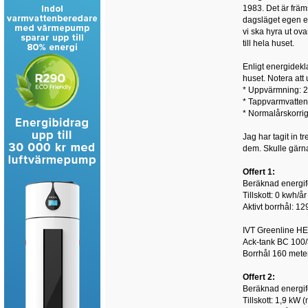
1983. Det är främ
dagsläget egen el
vi ska hyra ut ov
till hela huset.
Enligt energidek
huset. Notera att
* Uppvärmning: 
* Tappvarmvatten
* Normalårskorrig
Jag har tagit in t
dem. Skulle gärna
Offert 1:
Beräknad energif
Tillskott: 0 kwh/år
Aktivt borrhål: 12
IVT Greenline H
Ack-tank BC 100/
Borrhål 160 mete
Offert 2:
Beräknad energif
Tillskott: 1,9 kW 