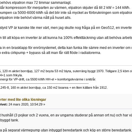
r behövs elpatron max 72 timmar sammanlagt.
tår kompressorn för merparten av värmen, elpatron skjuter då till 2 kW = 144 kWh.
pumpen ca 5000-6000 kWh så det blir inte så mycket av förbrukningen som elpatron
elpatron inte behövt värma nått på huset alls.
erstyrd VP är kanske lite mer värt, men jag skulle nog fråga på en Geo512, en inverte
till att köpa en inverter är att kunna ha 100% effekttäckning utan att behöva arbets
nga in en brasklapp för enrörsystemet, detta kan funka lite sämre med en inverter om 
extra cirkpump + bypass så att man får rätt flöde i radiatorerna.
 120 m aktivt borrdjup, 127 m2 boyta 53 m2 biyta, suterräng byggt 1970. Tidigare 2,5 kbm olj
34+1 som frikyla.
nergi för VP-drift, ca 5500 kWh HH-el + komfortgolvvärme i snitt/år.
----------------------------------------------------------------------------
1245-8, 160 m aktivt borrdjup, ca 150 m2 boarea + en liten källare från 1912.
erter med lite olika lösningar
rivet:
24 mars 2020, 10:54:29 »
vårt hushåll (3 pojkar och 2 vuxna, en av ungarna studerar på annan ort nu) och har v
byggd tank.
atsa på separat värmepump utan inbyggd beredartank och köp en större beredartank. De