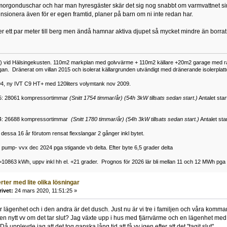
orgonduschar och har man hyresgäster skär det sig nog snabbt om varmvattnet sink
nsionera även för er egen framtid, planer på barn om ni inte redan har.
r ett par meter till berg men ändå hamnar aktiva djupet så mycket mindre än borrat ,
75) vid Hälsingekusten. 110m2 markplan med golvvärme + 110m2 källare +20m2 garage med radi
tugan. Dränerat om villan 2015 och isolerat källargrunden utvändigt med dränerande isolerplatt
, ny IVT C9 HT+ med 120liters volymtank nov 2009.
25: 28061 kompressortimmar
(Snitt 1754 timmar/år)
(54h 3kW tillsats sedan start.)
Antalet sta
24: 26688 kompressortimmar
(Snitt 1780 timmar/år)
(54h 3kW tillsats sedan start.)
Antalet star
dessa 16 år förutom rensat flexslangar 2 gånger inkl bytet.
VB pump- vvx dec 2024 pga stigande vb delta. Efter byte 6,5 grader delta
=10863 kWh, uppv inkl hh el. +21 grader. Prognos för 2026 lär bli mellan 11 och 12 MWh pga ka
erter med lite olika lösningar
rivet:
24 mars 2020, 11:51:25 »
år lägenhet och i den andra är det dusch. Just nu är vi tre i familjen och våra komm
 nytt vv om det tar slut? Jag växte upp i hus med fjärrvärme och en lägenhet med
å upplevde jag att det tog ganska lång tid att få vv igen efter att det "tagit slut".