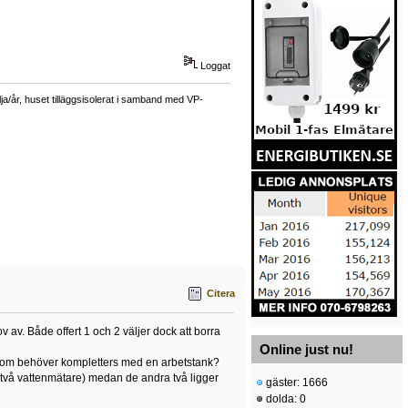
Loggat
a/år, huset tilläggsisolerat i samband med VP-
Citera
av. Både offert 1 och 2 väljer dock att borra
Online just nu!
 1 som behöver kompletters med en arbetstank?
an två vattenmätare) medan de andra två ligger
gäster: 1666
dolda: 0