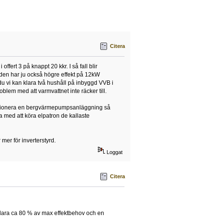
Citera
fert 3 på knappt 20 kkr. I så fall blir
(den har ju också högre effekt på 12kW
 du vi kan klara två hushåll på inbyggd VVB i
blem med att varmvattnet inte räcker till.
dimensionera en bergvärmepumpsanläggning så
na med att köra elpatron de kallaste
 mer för inverterstyrd.
Loggat
Citera
klara ca 80 % av max effektbehov och en