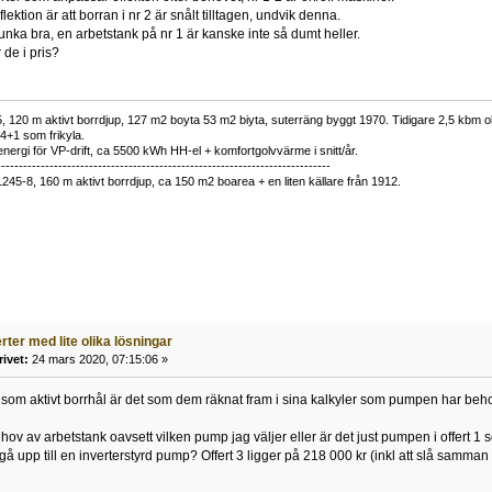
lektion är att borran i nr 2 är snålt tilltagen, undvik denna.
nka bra, en arbetstank på nr 1 är kanske inte så dumt heller.
 de i pris?
 120 m aktivt borrdjup, 127 m2 boyta 53 m2 biyta, suterräng byggt 1970. Tidigare 2,5 kbm olj
34+1 som frikyla.
nergi för VP-drift, ca 5500 kWh HH-el + komfortgolvvärme i snitt/år.
----------------------------------------------------------------------------
1245-8, 160 m aktivt borrdjup, ca 150 m2 boarea + en liten källare från 1912.
erter med lite olika lösningar
rivet:
24 mars 2020, 07:15:06 »
 som aktivt borrhål är det som dem räknat fram i sina kalkyler som pumpen har behov 
behov av arbetstank oavsett vilken pump jag väljer eller är det just pumpen i offert
t gå upp till en inverterstyrd pump? Offert 3 ligger på 218 000 kr (inkl att slå samm