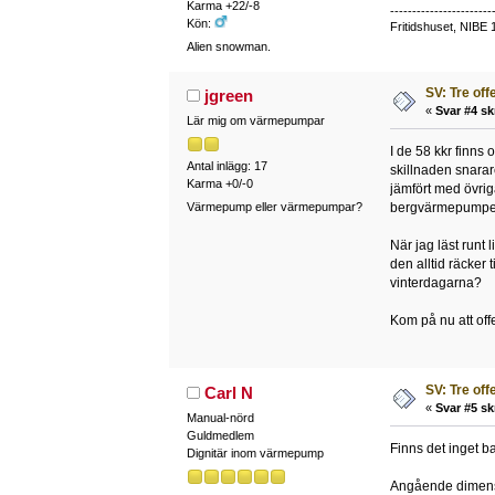
Karma +22/-8
-----------------------
Kön:
Fritidshuset, NIBE 
Alien snowman.
SV: Tre off
jgreen
«
Svar #4 sk
Lär mig om värmepumpar
I de 58 kkr finns 
Antal inlägg: 17
skillnaden snarar
Karma +0/-0
jämfört med övriga
Värmepump eller värmepumpar?
bergvärmepumpen? 
När jag läst runt
den alltid räcker 
vinterdagarna?
Kom på nu att offe
SV: Tre off
Carl N
«
Svar #5 sk
Manual-nörd
Guldmedlem
Finns det inget b
Dignitär inom värmepump
Angående dimensi