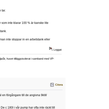
 tar.
r som inte klarar 100 % är kanske lite
tank.
man inte stoppar in en arbetstank eller
Loggat
a/år, huset tilläggsisolerat i samband med VP-
Citera
äl en förgångare till de angivna 9kW
 c 180l i vår pump har ofta inte räckt till