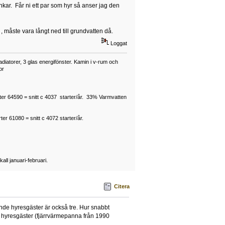
ar. Får ni ett par som hyr så anser jag den
 måste vara långt ned till grundvatten då.
Loggat
atorer, 3 glas energifönster. Kamin i v-rum och
or
rter 64590 = snitt c 4037 starter/år. 33% Varmvatten
ter 61080 = snitt c 4072 starter/år.
ll januari-februari.
Citera
ande hyresgäster är också tre. Hur snabbt
 hyresgäster (fjärrvärmepanna från 1990