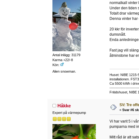
normalkall vinte
Under den tiden s
Totalt drar värme
Denna vinter har 
20 kkr för invert
dumsnålt.
Enda anledningen 
Fast jag vill slä
Antal inlägg: 31179
åtminstone har en 
Karma +22/-8
Kön:
Alien snowman.
Huset: NIBE 1215-5,
installationen. FST
Ca 5500 kWh i drive
-----------------------
Fritidshuset, NIBE 
SV: Tre off
Håkke
«
Svar #6 sk
Expert på värmepump
Vi har varit 5 i 
pumparna med in
Mitt råd är att s