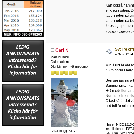
Kan också nämna a
enkretssystem. Det
lägenheten på and
lägenheten på bot
föreslagit pumpar 
«
Senast ändrad: 2
SV: Tre off
Carl N
«
Svar #3 sk
Manual-nörd
Guldmedlem
Min åsikt är väl a
Dignitär inom värmepump
40 m borra i berg
Sen ser jag nu at
Samma pris, likar
HQ-modellen är a
Normalt dimensio
Oftast så är det v
I så fall är arbet
Huset: NIBE 1215-5,
installationen. FST
Antal inlägg: 31179
Ca 5500 kWh i drive