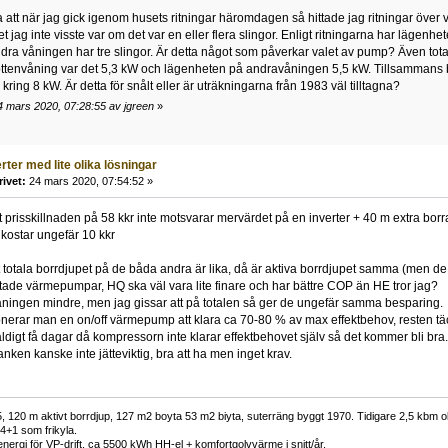
tt när jag gick igenom husets ritningar häromdagen så hittade jag ritningar över 
 jag inte visste var om det var en eller flera slingor. Enligt ritningarna har lägenh
ra våningen har tre slingor. Är detta något som påverkar valet av pump? Även totalt
tenvåning var det 5,3 kW och lägenheten på andravåningen 5,5 kW. Tillsammans blir
kring 8 kW. Är detta för snålt eller är uträkningarna från 1983 väl tilltagna?
4 mars 2020, 07:28:55 av jgreen
»
erter med lite olika lösningar
rivet:
24 mars 2020, 07:54:52 »
tt prisskillnaden på 58 kkr inte motsvarar mervärdet på en inverter + 40 m extra borr
 kostar ungefär 10 kkr
t totala borrdjupet på de båda andra är lika, då är aktiva borrdjupet samma (men de 
tade värmepumpar, HQ ska väl vara lite finare och har bättre COP än HE tror jag?
ningen mindre, men jag gissar att på totalen så ger de ungefär samma besparing.
nerar man en on/off värmepump att klara ca 70-80 % av max effektbehov, resten tä
äldigt få dagar då kompressorn inte klarar effektbehovet själv så det kommer bli bra.
stanken kanske inte jätteviktig, bra att ha men inget krav.
 120 m aktivt borrdjup, 127 m2 boyta 53 m2 biyta, suterräng byggt 1970. Tidigare 2,5 kbm olj
34+1 som frikyla.
nergi för VP-drift, ca 5500 kWh HH-el + komfortgolvvärme i snitt/år.