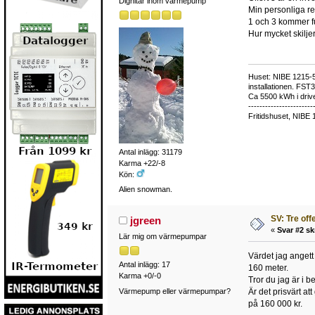
Dignitär inom värmepump
Min personliga ref
1 och 3 kommer fu
Hur mycket skiljer
Huset: NIBE 1215-5,
installationen. FST
Ca 5500 kWh i drive
-----------------------
Fritidshuset, NIBE 
Antal inlägg: 31179
Karma +22/-8
Kön:
Alien snowman.
SV: Tre off
jgreen
«
Svar #2 sk
Lär mig om värmepumpar
Värdet jag angett
Antal inlägg: 17
160 meter.
Karma +0/-0
Tror du jag är i 
Värmepump eller värmepumpar?
Är det prisvärt at
på 160 000 kr.