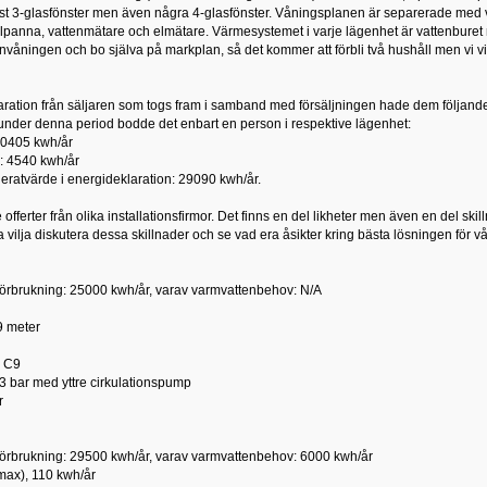
st 3-glasfönster men även några 4-glasfönster. Våningsplanen är separerade med va
panna, vattenmätare och elmätare. Värmesystemet i varje lägenhet är vattenburet m
anvåningen och bo själva på markplan, så det kommer att förbli två hushåll men vi 
laration från säljaren som togs fram i samband med försäljningen hade dem följan
 under denna period bodde det enbart en person i respektive lägenhet:
20405 kwh/år
: 4540 kwh/år
eratvärde i energideklaration: 29090 kwh/år.
re offerter från olika installationsfirmor. Det finns en del likheter men även en del skil
 vilja diskutera dessa skillnader och se vad era åsikter kring bästa lösningen för v
örbrukning: 25000 kwh/år, varav varmvattenbehov: N/A
9 meter
E C9
3 bar med yttre cirkulationspump
r
örbrukning: 29500 kwh/år, varav varmvattenbehov: 6000 kwh/år
(max), 110 kwh/år