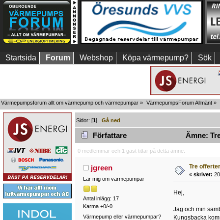
Startsida
Forum
Webshop
Köpa värmepump?
Sök
Värmepumpsforum allt om värmepump och värmepumpar
»
VärmepumpsForum Allmänt
»
Sidor: [
1
]
Gå ned
Författare
Ämne: Tre 
0 medlemmar och 1 gäst tittar på detta ämne.
Tre offerte
jgreen
«
skrivet:
20
Lär mig om värmepumpar
Hej,
Antal inlägg: 17
Karma +0/-0
Jag och min sambo
Värmepump eller värmepumpar?
Kungsbacka kommun