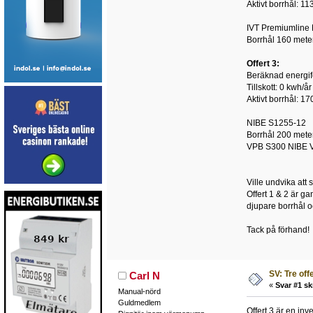
Aktivt borrhål: 11
IVT Premiumline
Borrhål 160 mete
Offert 3:
Beräknad energif
Tillskott: 0 kwh/år
Aktivt borrhål: 17
NIBE S1255-12
Borrhål 200 mete
VPB S300 NIBE V
Ville undvika att 
Offert 1 & 2 är g
djupare borrhål o
Tack på förhand!
SV: Tre off
Carl N
«
Svar #1 sk
Manual-nörd
Guldmedlem
Offert 3 är en inv