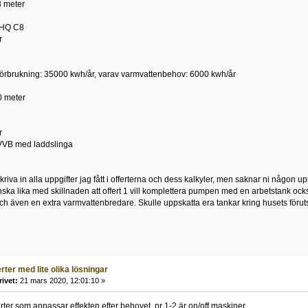
3 meter
 HQ C8
r
örbrukning: 35000 kwh/år, varav varmvattenbehov: 6000 kwh/år
0 meter
r
VB med laddslinga
skriva in alla uppgifter jag fått i offerterna och dess kalkyler, men saknar ni någon upp
anska lika med skillnaden att offert 1 vill komplettera pumpen med en arbetstank ock
ch även en extra varmvattenbredare. Skulle uppskatta era tankar kring husets förutsä
erter med lite olika lösningar
rivet:
21 mars 2020, 12:01:10 »
erter som anpassar effekten efter behovet, nr 1-2 är on/off maskiner.