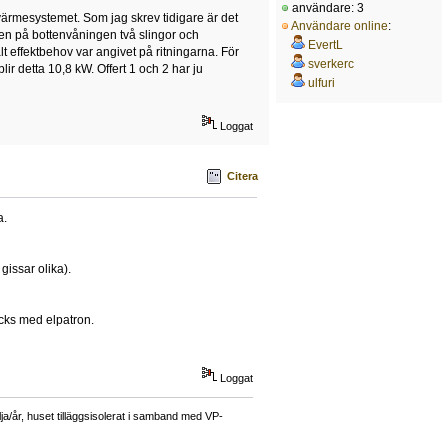
användare: 3
värmesystemet. Som jag skrev tidigare är det
Användare online
:
eten på bottenvåningen två slingor och
EvertL
 effektbehov var angivet på ritningarna. För
sverkerc
 detta 10,8 kW. Offert 1 och 2 har ju
ulfuri
Loggat
Citera
a.
gissar olika).
cks med elpatron.
Loggat
a/år, huset tilläggsisolerat i samband med VP-