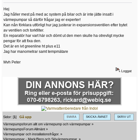
Hej
Jag håller mest på med ac system på bilar och är inte jätte insatt i
värmepumpar så därför frågar jag er experter!
Kan nån förklara utförligt hur jag justerar in expansionsventilen efter bytet
av ventilen och torkfilter.
En reparatör har vart här och dömt ut den men skulle ha otrevligt mycke
pengar för att fixa den.
Det är en ivt greenline ht plus e11
Jag har manometrar samt tempmätare
Mvh Peter
Loggat
Sidor: [
1
]
Gå upp
SVARA
SKICKA ÄMNET
SKRIV UT
Värmepumpsforum allt om värmepump och värmepumpar
»
VärmepumpsForum Allmänt
»
Värmepumpar och installationsfrågor.
»
Värmepumpar - Mark/Berg och Sjövärmepumpar.
»