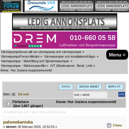
Värmepumpsforum allt om värmepump och värmepumpar
»
Menu ≡
VärmepumpsForum Allmänt
»
Värmepumpar och installationsfrågor.
»
Värmepumpar - Mark/Berg och Sjövärmepumpar.
»
Värmepumpar - Märkesspecifikt
»
IVT
(Moderatorer:
Bertil
,
Lmf
) »
Ämne:
Hur Justera expansionsventil
SVARA
SKICKA ÄMNET
SKRIV UT
Sidor: [
1
]
Gå ned
Författare
Ämne: Hur Justera expansionsventil
(läst 1467 gånger)
0 medlemmar och 1 gäst tittar på detta ämne.
palsmekaniska
Citera
«
skrivet:
05 februari 2020, 15:52:53 »