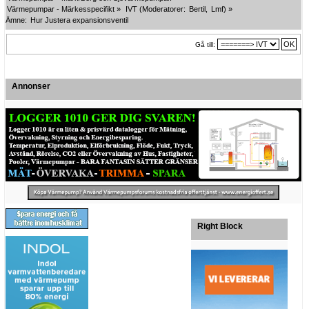
Värmepumpar - Märkesspecifikt
»
IVT
(Moderatorer:
Bertil
,
Lmf
) »
Ämne:
Hur Justera expansionsventil
Gå till:
Annonser
Right Block