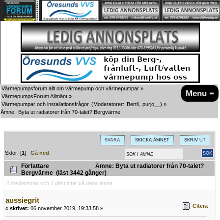
Värmepumpsforum allt om värmepump och värmepumpar
»
Menu ≡
VärmepumpsForum Allmänt
»
Värmepumpar och installationsfrågor.
(Moderatorer:
Bertil
,
purjo__
) »
Ämne:
Byta ut radiatorer från 70-talet? Bergvärme 
SVARA
SKICKA ÄMNET
SKRIV UT
Sidor: [
1
]
Gå ned
Författare
Ämne: Byta ut radiatorer från 70-talet?
Bergvärme (läst 3442 gånger)
0 medlemmar och 1 gäst tittar på detta ämne.
aussiegrit
Citera
«
skrivet:
06 november 2019, 19:33:58 »