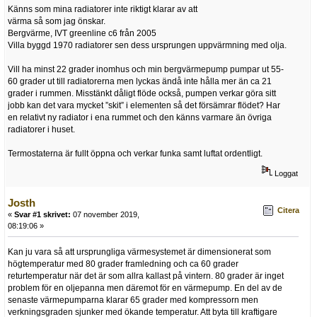
Känns som mina radiatorer inte riktigt klarar av att
värma så som jag önskar.
Bergvärme, IVT greenline c6 från 2005
Villa byggd 1970 radiatorer sen dess ursprungen uppvärmning med olja.
Vill ha minst 22 grader inomhus och min bergvärmepump pumpar ut 55-
60 grader ut till radiatorerna men lyckas ändå inte hålla mer än ca 21
grader i rummen. Misstänkt dåligt flöde också, pumpen verkar göra sitt
jobb kan det vara mycket ”skit” i elementen så det försämrar flödet? Har
en relativt ny radiator i ena rummet och den känns varmare än övriga
radiatorer i huset.
Termostaterna är fullt öppna och verkar funka samt luftat ordentligt.
Loggat
Josth
Citera
«
Svar #1 skrivet:
07 november 2019,
08:19:06 »
Kan ju vara så att ursprungliga värmesystemet är dimensionerat som
högtemperatur med 80 grader framledning och ca 60 grader
returtemperatur när det är som allra kallast på vintern. 80 grader är inget
problem för en oljepanna men däremot för en värmepump. En del av de
senaste värmepumparna klarar 65 grader med kompressorn men
verkningsgraden sjunker med ökande temperatur. Att byta till kraftigare