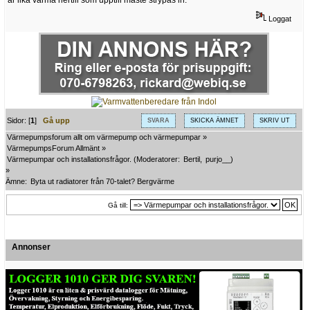
Loggat
Sidor: [
1
]
Gå upp
SVARA
SKICKA ÄMNET
SKRIV UT
Värmepumpsforum allt om värmepump och värmepumpar
»
VärmepumpsForum Allmänt
»
Värmepumpar och installationsfrågor.
(Moderatorer:
Bertil
,
purjo__
)
»
Ämne:
Byta ut radiatorer från 70-talet? Bergvärme 
Gå till:
Annonser