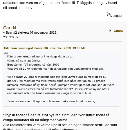
radiatorer kan vara en väg om rören räcker till. Tilläggsisolering av huset
ett annat alternativ.
Loggat
Carl N
Citera
«
Svar #2 skrivet:
07 november 2019,
23:33:06 »
Citat från: aussiegrit skrivet 06 november 2019, 19:33:58
Känns som mina radiatorer inte riktigt klarar av att
värma så som jag önskar.
Bergvärme, IVT greenline c6 från 2005
Villa byggd 1970 radiatorer sen dess ursprungen uppvärmning med olja.
Vill ha minst 22 grader inomhus och min bergvärmepump pumpar ut 55-60
grader ut till radiatorerna men lyckas ändå inte hålla mer än ca 21 grader i
rummen. Misstänkt dåligt flöde också, pumpen verkar göra sitt jobb kan det vara
mycket ”skit” i elementen så det försämrar flödet? Har en relativt ny radiator i
ena rummet och den känns varmare än övriga radiatorer i huset.
Termostaterna är fullt öppna och verkar funka samt luftat ordentligt.
Stryp in flödet på den relativt nya radiatorn, den "kortsluter" flödet så
övriga radiatorer får för dåligt med värme.
Alla radiatorer ska vara varma upptill och aningen svalare nertill, de som
är lika varma nertill som upptill måste strypas in.