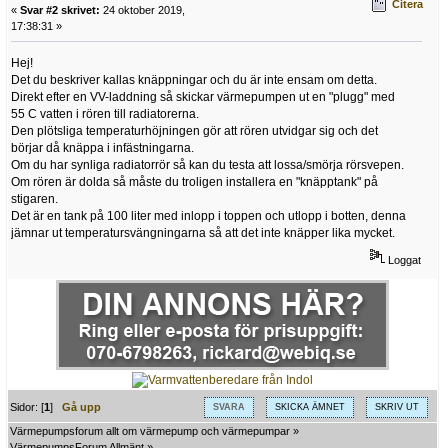
Citera
«
Svar #2 skrivet:
24 oktober 2019,
17:38:31 »
Hej!
Det du beskriver kallas knäppningar och du är inte ensam om detta.
Direkt efter en VV-laddning så skickar värmepumpen ut en "plugg" med
55 C vatten i rören till radiatorerna.
Den plötsliga temperaturhöjningen gör att rören utvidgar sig och det
börjar då knäppa i infästningarna.
Om du har synliga radiatorrör så kan du testa att lossa/smörja rörsvepen.
Om rören är dolda så måste du troligen installera en "knäpptank" på
stigaren.
Det är en tank på 100 liter med inlopp i toppen och utlopp i botten, denna
jämnar ut temperatursvängningarna så att det inte knäpper lika mycket.
Loggat
Sidor: [
1
]
Gå upp
SVARA
SKICKA ÄMNET
SKRIV UT
Värmepumpsforum allt om värmepump och värmepumpar
»
VärmepumpsForum Allmänt
»