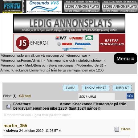
Värmepumpsforum allt om värmepump och värmepumpar
»
Menu ≡
VärmepumpsForum Allmänt
»
Värmepumpar och installationsfrågor.
»
Värmepumpar - Mark/Berg och Sjövärmepumpar.
(Moderator:
Bertil
) »
Ämne:
Knackande Elementrör på från bergsvärmepumpen nibe 1230
SVARA
SKICKA ÄMNET
SKRIV UT
Sidor: [
1
]
Gå ned
Författare
Ämne: Knackande Elementrör på från
bergsvärmepumpen nibe 1230 (läst 1524 gånger)
0 medlemmar och 1 gäst tittar på detta ämne.
martin_355
Citera
«
skrivet:
24 oktober 2019, 11:26:57 »