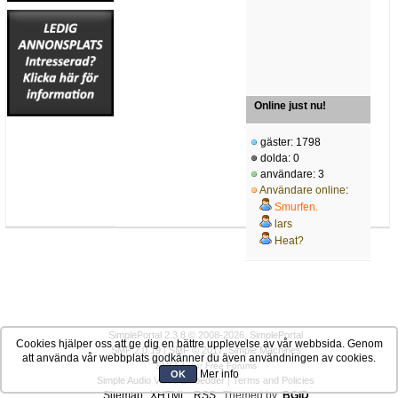
Online just nu!
gäster: 1798
dolda: 0
användare: 3
Användare online
:
Smurfen.
lars
Heat?
SimplePortal 2.3.8 © 2008-2026, SimplePortal
Cookies hjälper oss att ge dig en bättre upplevelse av vår webbsida. Genom
SMF 2.0.19
|
SMF © 2017
,
Simple Machines
att använda vår webbplats godkänner du även användningen av cookies.
SMFAds
for
Free Forums
Mer info
OK
Simple Audio Video Embedder
|
Terms and Policies
Sitemap
XHTML
RSS
Themed by:
BGID