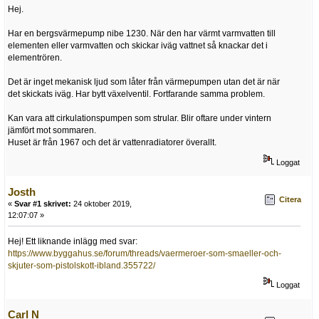
Hej.
Har en bergsvärmepump nibe 1230. När den har värmt varmvatten till
elementen eller varmvatten och skickar iväg vattnet så knackar det i
elementrören.
Det är inget mekanisk ljud som låter från värmepumpen utan det är när
det skickats iväg. Har bytt växelventil. Fortfarande samma problem.
Kan vara att cirkulationspumpen som strular. Blir oftare under vintern
jämfört mot sommaren.
Huset är från 1967 och det är vattenradiatorer överallt.
Loggat
Josth
Citera
«
Svar #1 skrivet:
24 oktober 2019,
12:07:07 »
Hej! Ett liknande inlägg med svar:
https://www.byggahus.se/forum/threads/vaermeroer-som-smaeller-och-
skjuter-som-pistolskott-ibland.355722/
Loggat
Carl N