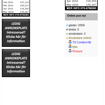
Online just nu!
gäster: 2059
dolda: 0
användare: 3
Användare online
:
TS Comfort AB
tyke
Rickard