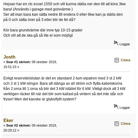
Hejsan har en ctc ecoel 1550 och vill kunna ställa ner den till att köra 3kw
bara! (Används i garage med golvvärme )
Ser att man bara kan sätta nedre till endera 0 eller 6kw kan ja ställa den
på 0 och sätta över på 3 eller blir de fel då?
Kör bara grundvärme där inne typ 10-15 grader
Och vill att de ska gå så lite el som möjligt
Loggat
Josth
Citera
«
Svar #1 skrivet:
08 oktober 2019,
15:51:23 »
Enligt reservdelslistan är det en standard 2-tum elpatron med 3 st 2 kW
och 3 st 1 kW-slingor. Bara att stänga av all ström och flytta kabelskorna
från 2:orna till 1:orna så blir det 3 kW istället för 6 kW. Viktigt dock att 3 kW
verkligen räcker till när det blir som kallast på vintern så det inte står och
fryser! Men det kanske är glykolfyllt system?
Loggat
Eker
Citera
«
Svar #2 skrivet:
09 oktober 2019,
20:29:12 »