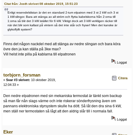
Citat från: Josth skrivet 08 oktober 2019, 15:51:23
Enligt reservdelslistan är det en standard 2-tum elpatron med 3 st 2 kW och 3 st
1 kW-slingor. Bara att stänga av all ström och flytta kabelskorna från 2:orna till
1:orna så blir det 3 kW istället för 6 kW. Viktigt dock att 3 kW verkligen räcker till
när det blir som kallast på vintern så det inte står och fryser! Men det kanske är
glykolfyllt system?
Finns det någon nackdel med att stänga av nedre slingan och bara köra
övre den ja kan ställa på 3kw max?
Vill helst inte pilla på kablarna till elpatronen
Loggat
torbjorn_forsman
Citera
«
Svar #3 skrivet:
10 oktober 2019,
12:04:33 »
Den nedre elpatronen med sin mekaniska termostat är tänkt som backup
så man får nån slags värme och inte riskerar sönderfrysning även om
pannans elektroniska styrsystem skulle ha dött. Så låt den dra sina 6 kW,
men ställ ner termostaten så lågt att den aldrig slår till i normala fall.
Loggat
Eker