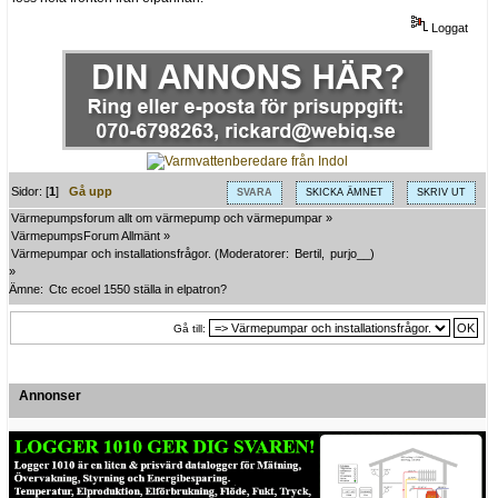
Loggat
Sidor: [
1
]
Gå upp
SVARA
SKICKA ÄMNET
SKRIV UT
Värmepumpsforum allt om värmepump och värmepumpar
»
VärmepumpsForum Allmänt
»
Värmepumpar och installationsfrågor.
(Moderatorer:
Bertil
,
purjo__
)
»
Ämne:
Ctc ecoel 1550 ställa in elpatron?
Gå till:
Annonser