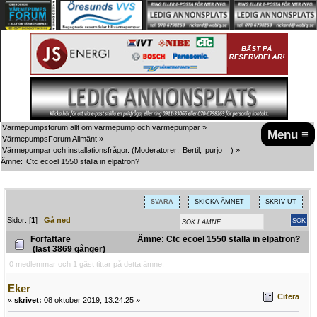
Värmepumpsforum allt om värmepump och värmepumpar
»
Menu ≡
VärmepumpsForum Allmänt
»
Värmepumpar och installationsfrågor.
(Moderatorer:
Bertil
,
purjo__
) »
Ämne:
Ctc ecoel 1550 ställa in elpatron?
SVARA
SKICKA ÄMNET
SKRIV UT
Sidor: [
1
]
Gå ned
Författare
Ämne: Ctc ecoel 1550 ställa in elpatron?
(läst 3869 gånger)
0 medlemmar och 1 gäst tittar på detta ämne.
Eker
Citera
«
skrivet:
08 oktober 2019, 13:24:25 »