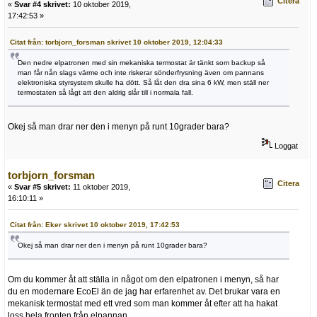
Citera
«
Svar #4 skrivet:
10 oktober 2019,
17:42:53 »
Citat från: torbjorn_forsman skrivet 10 oktober 2019, 12:04:33
Den nedre elpatronen med sin mekaniska termostat är tänkt som backup så
man får nån slags värme och inte riskerar sönderfrysning även om pannans
elektroniska styrsystem skulle ha dött. Så låt den dra sina 6 kW, men ställ ner
termostaten så lågt att den aldrig slår till i normala fall.
Okej så man drar ner den i menyn på runt 10grader bara?
Loggat
torbjorn_forsman
Citera
«
Svar #5 skrivet:
11 oktober 2019,
16:10:11 »
Citat från: Eker skrivet 10 oktober 2019, 17:42:53
Okej så man drar ner den i menyn på runt 10grader bara?
Om du kommer åt att ställa in något om den elpatronen i menyn, så har
du en modernare EcoEl än de jag har erfarenhet av. Det brukar vara en
mekanisk termostat med ett vred som man kommer åt efter att ha hakat
loss hela fronten från elpannan.