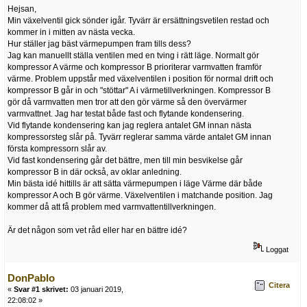
Hejsan,
Min växelventil gick sönder igår. Tyvärr är ersättningsvetilen restad och
kommer in i mitten av nästa vecka.
Hur ställer jag bäst värmepumpen fram tills dess?
Jag kan manuellt ställa ventilen med en tving i rätt läge. Normalt gör
kompressor A värme och kompressor B prioriterar varmvatten framför
värme. Problem uppstår med växelventilen i position för normal drift och
kompressor B går in och "stöttar" A i värmetillverkningen. Kompressor B
gör då varmvatten men tror att den gör värme så den övervärmer
varmvattnet. Jag har testat både fast och flytande kondensering.
Vid flytande kondensering kan jag reglera antalet GM innan nästa
kompressorsteg slår på. Tyvärr reglerar samma värde antalet GM innan
första kompressorn slår av.
Vid fast kondensering går det bättre, men till min besvikelse går
kompressor B in där också, av oklar anledning.
Min bästa idé hittills är att sätta värmepumpen i läge Värme där både
kompressor A och B gör värme. Växelventilen i matchande position. Jag
kommer då att få problem med varmvattentillverkningen.
Är det någon som vet råd eller har en bättre idé?
Loggat
DonPablo
Citera
«
Svar #1 skrivet:
03 januari 2019,
22:08:02 »