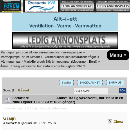
Värmepumpsforum allt om värmepump och värmepumpar
»
Menu ≡
VärmepumpsForum Allmänt
»
Värmepumpar och installationsfrågor.
»
Värmepumpar - Mark/Berg och Sjövärmepumpar.
(Moderator:
Bertil
) »
Ämne:
Trasig växelventil, hur ställa in en Nibe Fighter 1320?
SVARA
SKICKA ÄMNET
SKRIV UT
Sidor: [
1
]
Gå ned
Författare
Ämne: Trasig växelventil, hur ställa in en
Nibe Fighter 1320? (läst 1826 gånger)
0 medlemmar och 1 gäst tittar på detta ämne.
Graijn
Citera
«
skrivet:
03 januari 2019, 19:57:59 »