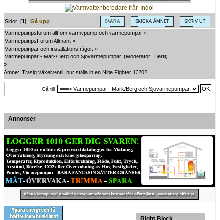
Sidor: [
1
]
Gå upp
SVARA
SKICKA ÄMNET
SKRIV UT
Värmepumpsforum allt om värmepump och värmepumpar
»
VärmepumpsForum Allmänt
»
Värmepumpar och installationsfrågor.
»
Värmepumpar - Mark/Berg och Sjövärmepumpar.
(Moderator:
Bertil
)
»
Ämne:
Trasig växelventil, hur ställa in en Nibe Fighter 1320?
Gå till:
Annonser
Right Block