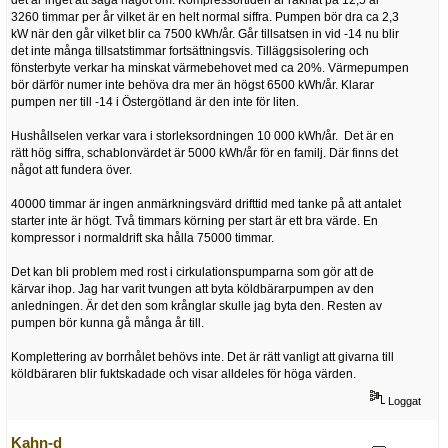
3260 timmar per år vilket är en helt normal siffra. Pumpen bör dra ca 2,3
kW när den går vilket blir ca 7500 kWh/år. Går tillsatsen in vid -14 nu blir
det inte många tillsatstimmar fortsättningsvis. Tilläggsisolering och
fönsterbyte verkar ha minskat värmebehovet med ca 20%. Värmepumpen
bör därför numer inte behöva dra mer än högst 6500 kWh/år. Klarar
pumpen ner till -14 i Östergötland är den inte för liten.
Hushållselen verkar vara i storleksordningen 10 000 kWh/år. Det är en
rätt hög siffra, schablonvärdet är 5000 kWh/år för en familj. Där finns det
något att fundera över.
40000 timmar är ingen anmärkningsvärd drifttid med tanke på att antalet
starter inte är högt. Två timmars körning per start är ett bra värde. En
kompressor i normaldrift ska hålla 75000 timmar.
Det kan bli problem med rost i cirkulationspumparna som gör att de
kärvar ihop. Jag har varit tvungen att byta köldbärarpumpen av den
anledningen. Är det den som krånglar skulle jag byta den. Resten av
pumpen bör kunna gå många år till.
Komplettering av borrhålet behövs inte. Det är rätt vanligt att givarna till
köldbäraren blir fuktskadade och visar alldeles för höga värden.
Loggat
Kahn-d