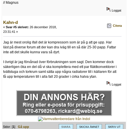
// Magnus
Loggat
Kahn-d
Citera
«
Svar #5 skrivet:
26 december 2018,
23:31:41 »
Jag är mest orolig ifall det är kompressorn som är på g att ge upp. Har
läst på diverse forum att der kan dra iväg till en så där 25-30 papp. Fattar
inte att det skulle kunna vara så dyrt.
I övrigt är jag förvånad över förbrukningen som sagt. Den kommer dock
säkerligen öka en del då vi ska komplettera med ett par fläktkonvektorer i
tvättstuga och torkrum samt sätta upp några radiatorer till i källaren för att
få upp temperaturen till i alla fall 20 grader i cirka halva ytan.
Loggat
Sidor: [
1
]
Gå upp
SVARA
SKICKA ÄMNET
SKRIV UT