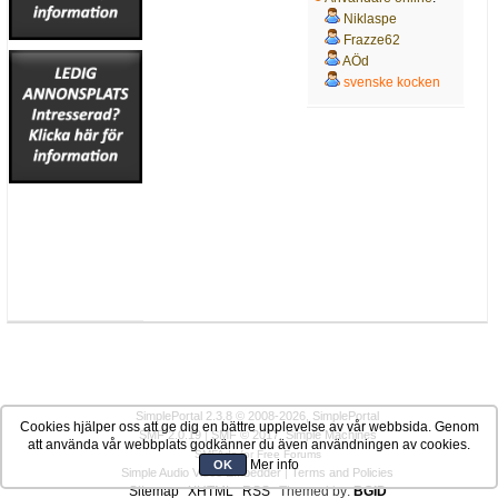
Niklaspe
Frazze62
AÖd
svenske kocken
SimplePortal 2.3.8 © 2008-2026, SimplePortal
Cookies hjälper oss att ge dig en bättre upplevelse av vår webbsida. Genom
SMF 2.0.19
|
SMF © 2017
,
Simple Machines
att använda vår webbplats godkänner du även användningen av cookies.
SMFAds
for
Free Forums
Mer info
OK
Simple Audio Video Embedder
|
Terms and Policies
Sitemap
XHTML
RSS
Themed by:
BGID