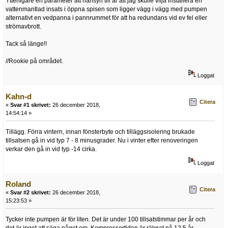
Ytterligare en parameter att hänsyn till är att jag skulle vilja installera en
vattenmantlad insats i öppna spisen som ligger vägg i vägg med pumpen
alternativt en vedpanna i pannrummet för att ha redundans vid ev fel eller
strömavbrott.
Tack så länge!!
//Rookie på området.
Loggat
Kahn-d
Citera
«
Svar #1 skrivet:
26 december 2018,
14:54:14 »
Tillägg. Förra vintern, innan fönsterbyte och tilläggsisolering brukade
tillsatsen gå in vid typ 7 - 8 minusgrader. Nu i vinter efter renoveringen
verkar den gå in vid typ -14 cirka.
Loggat
Roland
Citera
«
Svar #2 skrivet:
26 december 2018,
15:23:53 »
Tycker inte pumpen är för liten. Det är under 100 tillsatstimmar per år och
det är inget att säga något om. Kompressortiden är räknat på 12,5 år