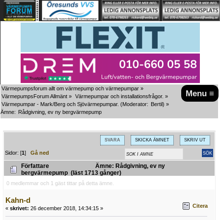
Värmepumpsforum allt om värmepump och värmepumpar
»
Menu ≡
VärmepumpsForum Allmänt
»
Värmepumpar och installationsfrågor.
»
Värmepumpar - Mark/Berg och Sjövärmepumpar.
(Moderator:
Bertil
) »
Ämne:
Rådgivning, ev ny bergvärmepump
SVARA
SKICKA ÄMNET
SKRIV UT
Sidor: [
1
]
Gå ned
Författare
Ämne: Rådgivning, ev ny
bergvärmepump (läst 1713 gånger)
0 medlemmar och 1 gäst tittar på detta ämne.
Kahn-d
Citera
«
skrivet:
26 december 2018, 14:34:15 »