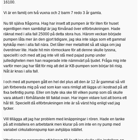
16100.
Vi är en familj om två vuxna och 2 barm 7 redo 3 år gamla.
Nu till själva frågorna. Hag har insett att pumpen är för liten för huset
egentligen men samtidigt är jag förvånad över elförbrukningen. Hade
räknat med i alla fall 25000 på detta stora hus. Härom veckan började
pumpen låta mer än den gjort tidigare, jag ska inte säga som ett gammal
kylskåp men i alla fall nära. Det låter mer metalliskt så att säga om jag
överdriver lite. Hade hit min rörmockare för att denne skulle lyssna,
speciellt i och med att jag inte vill stå med pajad pump under
julledigheten men han reagerade inte nämnvärt på ljudet. Fråga mig inte
varför men jag har fått för mig att det är KB-pumpen som börjar bli risig.
Nåt är knas i alla fall.
I och med att pumpen gått en hel del plus att den är 12 år gammal så vill
jah förbereda mig på vad som kan vara rimligt att lägga ut i kostnad på att
fixa befintlig pump. Eller om byte ska ske till vilken pump som då skulle
vara aktuell i förhållande till faktat ovan. Har ingen vidare lust att borra ett
hål till. Speciellt då elförbrukningen inte är så värst hög enligt vad jag
tycker.
Vill tillägga att jag har problem med knäppningar i rören. Hade en tanke
på att installera en arbetstank men klurar på om inte en ny pump med
variabel cirkulationspump kan avhjälpa istället.