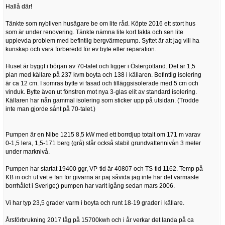
Hallå där!
Tänkte som nybliven husägare be om lite råd. Köpte 2016 ett stort hus
som är under renovering. Tänkte nämna lite kort fakta och sen lite
upplevda problem med befintlig bergvärmepump. Syftet är att jag vill ha
kunskap och vara förberedd för ev byte eller reparation.
Huset är byggt i början av 70-talet och ligger i Östergötland. Det är 1,5
plan med källare på 237 kvm boyta och 138 i källaren. Befintlig isolering
är ca 12 cm. I somras bytte vi fasad och tilläggsisolerade med 5 cm och
vinduk. Bytte även ut fönstren mot nya 3-glas elit av standard isolering.
Källaren har nån gammal isolering som sticker upp på utsidan. (Trodde
inte man gjorde sånt på 70-talet.)
Pumpen är en Nibe 1215 8,5 kW med ett borrdjup totalt om 171 m varav
0-1,5 lera, 1,5-171 berg (grå) står också stabil grundvattennivån 3 meter
under marknivå.
Pumpen har startat 19400 ggr, VP-tid är 40807 och TS-tid 1162. Temp på
KB in och ut vet e fan för givarna är paj såvida jag inte har det varmaste
borrhålet i Sverige;) pumpen har varit igång sedan mars 2006.
Vi har typ 23,5 grader varm i boyta och runt 18-19 grader i källare.
Årsförbrukning 2017 låg på 15700kwh och i år verkar det landa på ca