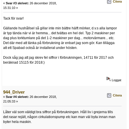
Citera
«
Svar #3 skrivet:
26 december 2018,
15:31:10 »
Tack för svar!
Gällande hushållsel så gillar inte min bättre hälft mörker, d.v.s alla lampor
är typ tända när vi är hemma... det tvättas en hel del. Typ 2 maskiner per
dag plus torktumlare på det 1-2 maskiner per dag... motorvärmare... etc.
Det där med att tänka på förbrukning är enbart jag som gör. Kan tillägga
att ett Spabad också är installerat under hösten.
Dock såg jag att jag skrev fel siffror i förbrukningen, 14711 för 2017 och
beräknad 15115 för 2018:)
Loggat
944_Driver
Citera
«
Svar #4 skrivet:
26 december 2018,
21:05:33 »
Låter väl som väldigt bra siffror på förbrukningen. Håll liv i grejerna tills
det rasar rejält, någon cirkulationspump etc kan man väl byta innan man
byter hela maskin.