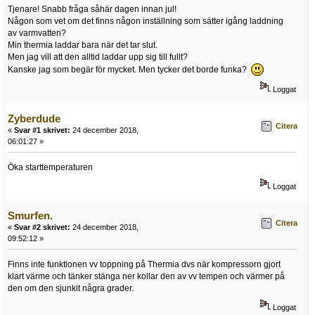
Tjenare! Snabb fråga såhär dagen innan jul!
Någon som vet om det finns någon inställning som sätter igång laddning
av varmvatten?
Min thermia laddar bara när det tar slut.
Men jag vill att den alltid laddar upp sig till fullt?
Kanske jag som begär för mycket. Men tycker det borde funka?
Loggat
Zyberdude
Citera
«
Svar #1 skrivet:
24 december 2018,
06:01:27 »
Öka starttemperaturen
Loggat
Smurfen.
Citera
«
Svar #2 skrivet:
24 december 2018,
09:52:12 »
Finns inte funktionen vv toppning på Thermia dvs när kompressorn gjort
klart värme och tänker stänga ner kollar den av vv tempen och värmer på
den om den sjunkit några grader.
Loggat