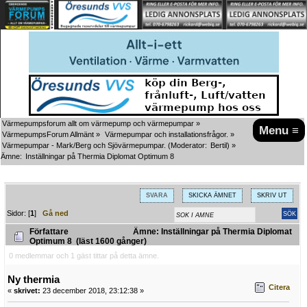
Värmepumpsforum allt om värmepump och värmepumpar
»
Menu ≡
VärmepumpsForum Allmänt
»
Värmepumpar och installationsfrågor.
»
Värmepumpar - Mark/Berg och Sjövärmepumpar.
(Moderator:
Bertil
) »
Ämne:
Inställningar på Thermia Diplomat Optimum 8
SVARA
SKICKA ÄMNET
SKRIV UT
Sidor: [
1
]
Gå ned
Författare
Ämne: Inställningar på Thermia Diplomat
Optimum 8 (läst 1600 gånger)
0 medlemmar och 1 gäst tittar på detta ämne.
Ny thermia
Citera
«
skrivet:
23 december 2018, 23:12:38 »