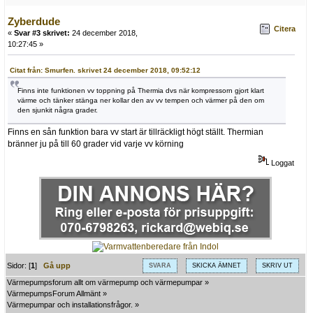
Zyberdude
Citera
«
Svar #3 skrivet:
24 december 2018,
10:27:45 »
Citat från: Smurfen. skrivet 24 december 2018, 09:52:12
Finns inte funktionen vv toppning på Thermia dvs när kompressorn gjort klart
värme och tänker stänga ner kollar den av vv tempen och värmer på den om
den sjunkit några grader.
Finns en sån funktion bara vv start är tillräckligt högt ställt. Thermian
bränner ju på till 60 grader vid varje vv körning
Loggat
Sidor: [
1
]
Gå upp
SVARA
SKICKA ÄMNET
SKRIV UT
Värmepumpsforum allt om värmepump och värmepumpar
»
VärmepumpsForum Allmänt
»
Värmepumpar och installationsfrågor.
»