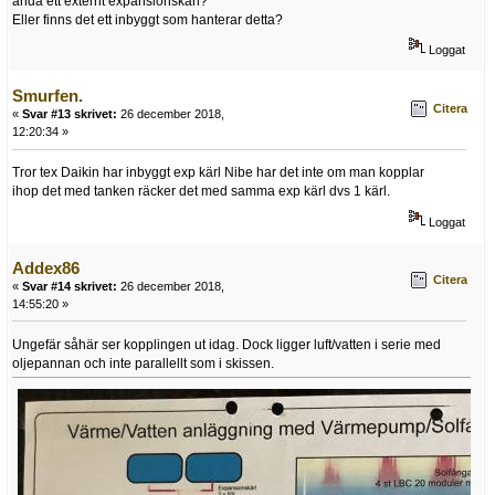
ändå ett externt expansionskärl?
Eller finns det ett inbyggt som hanterar detta?
Loggat
Smurfen.
Citera
«
Svar #13 skrivet:
26 december 2018,
12:20:34 »
Tror tex Daikin har inbyggt exp kärl Nibe har det inte om man kopplar
ihop det med tanken räcker det med samma exp kärl dvs 1 kärl.
Loggat
Addex86
Citera
«
Svar #14 skrivet:
26 december 2018,
14:55:20 »
Ungefär såhär ser kopplingen ut idag. Dock ligger luft/vatten i serie med
oljepannan och inte parallellt som i skissen.