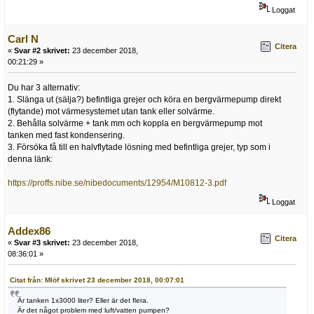
Loggat
Carl N
Citera
«
Svar #2 skrivet:
23 december 2018,
00:21:29 »
Du har 3 alternativ:
1. Slänga ut (sälja?) befintliga grejer och köra en bergvärmepump direkt
(flytande) mot värmesystemet utan tank eller solvärme.
2. Behålla solvärme + tank mm och koppla en bergvärmepump mot
tanken med fast kondensering.
3. Försöka få till en halvflytade lösning med befintliga grejer, typ som i
denna länk:
https://proffs.nibe.se/nibedocuments/12954/M10812-3.pdf
Loggat
Addex86
Citera
«
Svar #3 skrivet:
23 december 2018,
08:36:01 »
Citat från: Mlöf skrivet 23 december 2018, 00:07:01
Är tanken 1x3000 liter? Eller är det flera.
Är det något problem med luft/vatten pumpen?