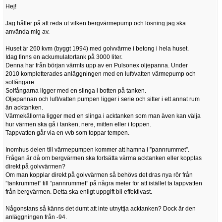
Hej!
Jag håller på att reda ut vilken bergvärmepump och lösning jag ska
använda mig av.
Huset är 260 kvm (byggt 1994) med golvvärme i betong i hela huset.
Idag finns en ackumulatortank på 3000 liter.
Denna har från början värmts upp av en Pulsonex oljepanna. Under
2010 kompletterades anläggningen med en luft/vatten värmepump och
solfångare.
Solfångarna ligger med en slinga i botten på tanken.
Oljepannan och luft/vatten pumpen ligger i serie och sitter i ett annat rum
än acktanken.
Värmekällorna ligger med en slinga i acktanken som man även kan välja
hur värmen ska gå i tanken, nere, mitten eller i toppen.
Tappvatten går via en vvb som toppar tempen.
Inomhus delen till värmepumpen kommer att hamna i ”pannrummet”.
Frågan är då om bergvärmen ska fortsätta värma acktanken eller kopplas
direkt på golvvärmen?
Om man kopplar direkt på golvvärmen så behövs det dras nya rör från
”tankrummet” till ”pannrummet” på några meter för att istället ta tappvatten
från bergvärmen. Detta ska enligt uppgift bli effektivast.
Någonstans så känns det dumt att inte utnyttja acktanken? Dock är den
anläggningen från -94.