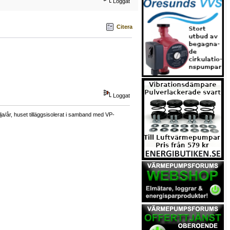
Loggat
Citera
Loggat
a/år, huset tilläggsisolerat i samband med VP-