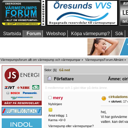
Startsida
Forum
Webshop
Köpa värmepump?
Sök
Värmepumpsforum allt om värmepump och värmepumpar
»
VärmepumpsForum Allmänt
»
Sidor: [
1
]
Gå ned
Författare
Ämne: cir
0 medlemmar och 1 gäst tittar på detta ämne.
cirkulatio
mery
«
skrivet:
17 
Nybörjare
hej,
Antal inlägg: 1
Vi har golvvärme 
Karma +0/-0
vatten. kan det v
Värmepump eller värmepumpar?