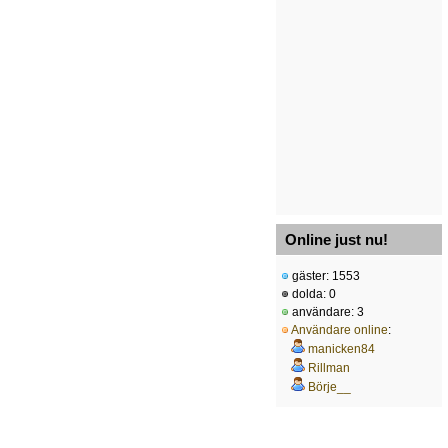
Online just nu!
gäster: 1553
dolda: 0
användare: 3
Användare online
:
manicken84
Rillman
Börje__