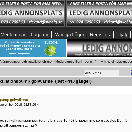
Medlemmar
Logga-in
Vanliga frågor
Registrera
Hjälp
Värmepumpar och installationsfrågor.
(Moderatorer:
Bertil
,
purjo__
) »
Ämne:
cirkulationsp
kulationspump golvvärme (läst 4443 gånger)
nspump golvvärme
december 2018, 21:56:26 »
och cirkulationspumpen (grundfors ups 15-40) fungerar inte som det ska. Den för in k
ara att pumpen stannar?