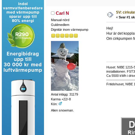
SV: cirkul
Carl N
«
Svar #1 sk
Manual-nörd
Guldmedlem
Hej!
Dignitär inom värmepump
Hur är det koppla
Om cirkpumpen fun
Huset: NIBE 1215-5,
installationen. FST
Ca 5500 kWh i drive
-----------------------
Fritidshuset, NIBE 
Antal inlägg: 31179
Karma +22/-8
Kön:
Alien snowman.