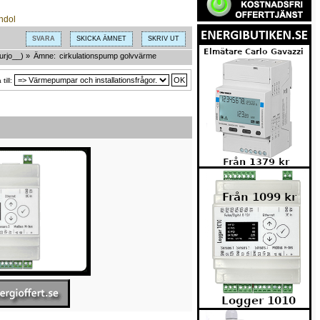
SVARA
SKICKA ÄMNET
SKRIV UT
urjo__
) »
Ämne:
cirkulationspump golvvärme
till: