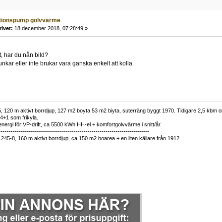
ationspump golvvärme
rivet:
18 december 2018, 07:28:49 »
t, har du nån bild?
kar eller inte brukar vara ganska enkelt att kolla.
 120 m aktivt borrdjup, 127 m2 boyta 53 m2 biyta, suterräng byggt 1970. Tidigare 2,5 kbm olj
34+1 som frikyla.
nergi för VP-drift, ca 5500 kWh HH-el + komfortgolvvärme i snitt/år.
----------------------------------------------------------------------------
1245-8, 160 m aktivt borrdjup, ca 150 m2 boarea + en liten källare från 1912.