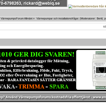
VärmepumpsForum Allmänt
»
Värmepumpar och installationsfrågor.
(Moderatorer:
Bertil
,
p
Gå 