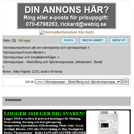
Sidor: [
1
]
Gå upp
SVARA
SKICKA ÄMNET
SKRIV UT
Värmepumpsforum allt om värmepump och värmepumpar
»
VärmepumpsForum Allmänt
»
Värmepumpar och installationsfrågor.
»
Värmepumpar - Mark/Berg och Sjövärmepumpar.
(Moderator:
Bertil
)
»
Ämne:
Nibe Fighter 1215, ändra VV-temp
Gå till:
Annonser