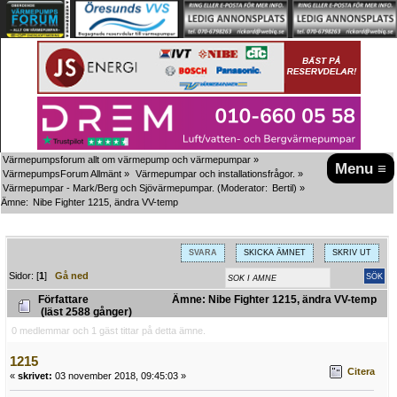
Värmepumpsforum allt om värmepump och värmepumpar
»
Menu ≡
VärmepumpsForum Allmänt
»
Värmepumpar och installationsfrågor.
»
Värmepumpar - Mark/Berg och Sjövärmepumpar.
(Moderator:
Bertil
) »
Ämne:
Nibe Fighter 1215, ändra VV-temp
SVARA
SKICKA ÄMNET
SKRIV UT
Sidor: [
1
]
Gå ned
Författare
Ämne: Nibe Fighter 1215, ändra VV-temp
(läst 2588 gånger)
0 medlemmar och 1 gäst tittar på detta ämne.
1215
Citera
«
skrivet:
03 november 2018, 09:45:03 »