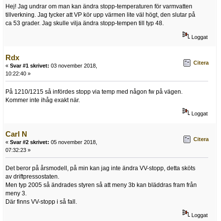
Hej! Jag undrar om man kan ändra stopp-temperaturen för varmvatten
tillverkning. Jag tycker att VP kör upp värmen lite väl högt, den slutar på
ca 53 grader. Jag skulle vilja ändra stopp-tempen till typ 48.
Loggat
Rdx
Citera
«
Svar #1 skrivet:
03 november 2018,
10:22:40 »
På 1210/1215 så infördes stopp via temp med någon fw på vägen.
Kommer inte ihåg exakt när.
Loggat
Carl N
Citera
«
Svar #2 skrivet:
05 november 2018,
07:32:23 »
Det beror på årsmodell, på min kan jag inte ändra VV-stopp, detta sköts
av driftpressostaten.
Men typ 2005 så ändrades styren så att meny 3b kan bläddras fram från
meny 3.
Där finns VV-stopp i så fall.
Loggat