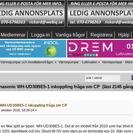
Medlemmar
Logga-in
Vanliga frågor
Registrera
Hjälp
Värmepumpar och installationsfrågor.
»
Värmepumpar - Luft/vatten
»
Värmepumpar - Märkes
asonic WH-UD30BE5-1 inkoppling fråga om CP (läst 2145 gång
 WH-UD30BE5-1 inkoppling fråga om CP
 oktober 2018, 18:26:24 »
a en 9kw split av typen WH-UD30BE5-1. Det är en modell från 2010 som har blivit 
n 320L tekniktank och biv. Shunt till GV som styrs av en termostat era-10. Nån s