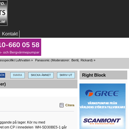
Kontakt
specifikt Luft/vatten
»
Panasonic
(Moderatorer:
Bertil
,
Rickard
) »
Right Block
SVARA
SKICKA ÄMNET
SKRIV UT
er)
Citera
liggande på lager. Kör nu med
om vet om CP i innedelen WH-SD30BE5-1 går