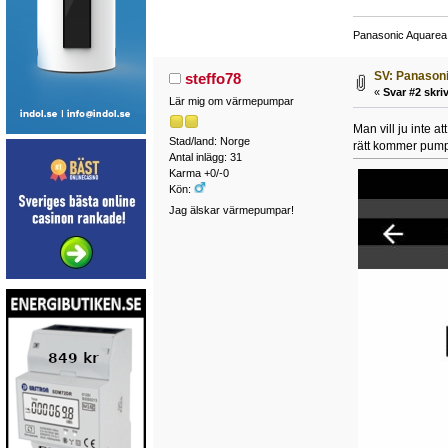
Panasonic Aquarea
SV: Panason
steffo78
«
Svar #2 skriv
Lär mig om värmepumpar
Man vill ju inte a
Stad/land: Norge
rätt kommer pumpe
Antal inlägg: 31
Karma +0/-0
Kön:
Jag älskar värmepumpar!