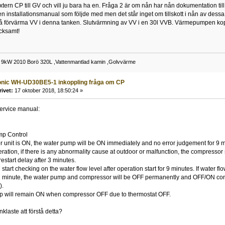
xtern CP till GV och vill ju bara ha en. Fråga 2 är om nån har nån dokumentation ti
en installationsmanual som följde med men det står inget om tillskott i nån av dess
ckså förvärma VV i denna tanken. Slutvärmning av VV i en 30l VVB. Värmepumpen ko
cksamt!
 9kW 2010 Borö 320L ,Vattenmantlad kamin ,Golvvärme
onic WH-UD30BE5-1 inkoppling fråga om CP
rivet:
17 oktober 2018, 18:50:24 »
service manual:
mp Control
r unit is ON, the water pump will be ON immediately and no error judgement for 9 
eration, if there is any abnormality cause at outdoor or malfunction, the compresso
estart delay after 3 minutes.
 start checking on the water flow level after operation start for 9 minutes. If water fl
 1 minute, the water pump and compressor will be OFF permanently and OFF/ON cont
).
p will remain ON when compressor OFF due to thermostat OFF.
klaste att förstå detta?