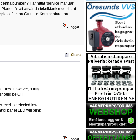
ll denna pumpen? Har hittat "service manual"
a. Planen är att använda tekniktank med shunt
pplas då in på GV-retur. Kommentarer på
Loggat
Citera
minutes. However, during
r should be OFF
ow level is detected low
rol panel LED will blink
Loggat