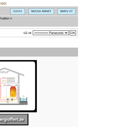
SVARA
SKICKA ÄMNET
SKRIV UT
/vatten
»
Gå till: