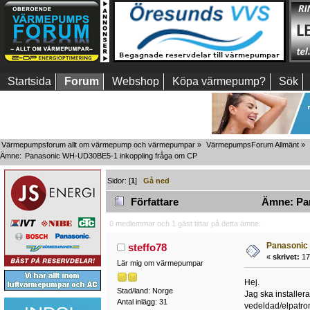
Startsida
Forum
Webshop
Köpa värmepump?
Sök
Värmepumpsforum allt om värmepump och värmepumpar
»
VärmepumpsForum Allmänt
»
Ämne:
Panasonic WH-UD30BE5-1 inkoppling fråga om CP
Sidor: [
1
]
Gå ned
Författare
Ämne: Pan
0 medlemmar och 1 gäst tittar på detta ämne.
Panasonic
steffo78
«
skrivet:
17
Lär mig om värmepumpar
Hej.
Stad/land: Norge
Jag ska installer
Antal inlägg: 31
vedeldad/elpatro