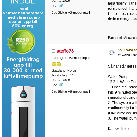
Karma +0/-0
hela tiden? Har e
Kön:
på nätet och har 
Jag älskar värmepumpar!
till detta och o
detta mottages ta
Panasonic Aquarea
SV: Panas
steffo78
«
Svar #1 sk
Lär mig om värmepumpar
Så här står det i 
Stad/land: Norge
Antal inlägg: 31
Water Pump
Karma +0/-0
12.2.1. Water Pu
Kön:
1. Once the indoo
Jag älskar värmepumpar!
this 9 minutes op
immediately and r
2. The system will
continuously for
(H62 error occurs
3. The water pum
Kanske inte det en