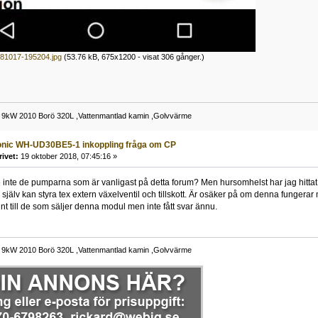
81017-195204.jpg
(53.76 kB, 675x1200 - visat 306 gånger.)
 9kW 2010 Borö 320L ,Vattenmantlad kamin ,Golvvärme
onic WH-UD30BE5-1 inkoppling fråga om CP
rivet:
19 oktober 2018, 07:45:16 »
 inte de pumparna som är vanligast på detta forum? Men hursomhelst har jag hitta
själv kan styra tex extern växelventil och tillskott. Är osäker på om denna fung
nt till de som säljer denna modul men inte fått svar ännu.
 9kW 2010 Borö 320L ,Vattenmantlad kamin ,Golvvärme