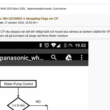
 9kW 2010 Borö 320L ,Vattenmantlad kamin ,Golvvärme
ic WH-UD30BE5-1 inkoppling fråga om CP
et:
17 oktober 2018, 19:55:49 »
tt CP ska stoppa när det blir riktigt kallt och huset ska värmas av tanken istället för
n att gå konstant så länge det finns flöde i kretsen.