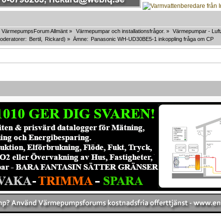
VärmepumpsForum Allmänt
»
Värmepumpar och installationsfrågor.
»
Värmepumpar - Luft
oderatorer:
Bertil
,
Rickard
) »
Ämne:
Panasonic WH-UD30BE5-1 inkoppling fråga om CP