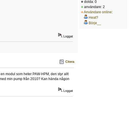
dolda: 0
användare: 2
Användare online
:
Heat?
Börje__
Loggat
Citera
t en modul som heter PAW-HPM, den styr allt
erar med min pump från 2010? Kan hända någon
Loggat