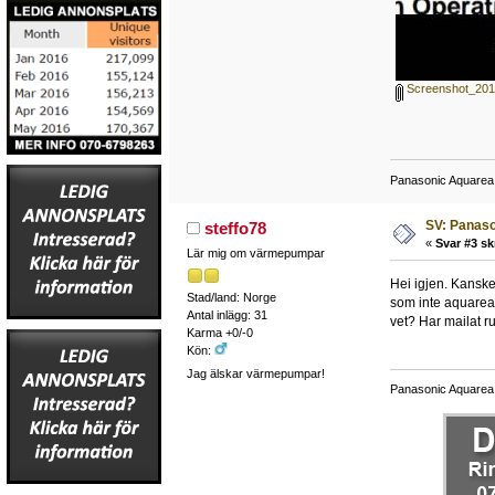
Screenshot_201
Panasonic Aquarea
SV: Panas
steffo78
«
Svar #3 sk
Lär mig om värmepumpar
Hei igjen. Kanske
Stad/land: Norge
som inte aquarea 
Antal inlägg: 31
vet? Har mailat ru
Karma +0/-0
Kön:
Jag älskar värmepumpar!
Panasonic Aquarea