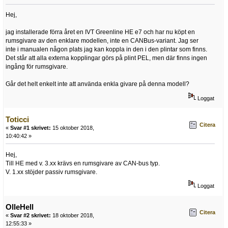
Hej,
jag installerade förra året en IVT Greenline HE e7 och har nu köpt en
rumsgivare av den enklare modellen, inte en CANBus-variant. Jag ser
inte i manualen någon plats jag kan koppla in den i den plintar som finns.
Det står att alla externa kopplingar görs på plint PEL, men där finns ingen
ingång för rumsgivare.
Går det helt enkelt inte att använda enkla givare på denna modell?
Loggat
Toticci
Citera
«
Svar #1 skrivet:
15 oktober 2018,
10:40:42 »
Hej,
Till HE med v. 3.xx krävs en rumsgivare av CAN-bus typ.
V. 1.xx stöjder passiv rumsgivare.
Loggat
OlleHell
Citera
«
Svar #2 skrivet:
18 oktober 2018,
12:55:33 »