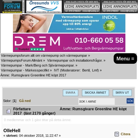
Värmepumpsforum allt om värmepump och värmepumpar
»
Menu ≡
VärmepumpsForum Allmänt
»
Värmepumpar och installationsfrågor.
»
Värmepumpar - Mark/Berg och Sjövärmepumpar.
»
Värmepumpar - Märkesspecifikt
»
IVT
(Moderatorer:
Bertil
,
Lmf
) »
Ämne:
Rumsgivare Greenline HE köpt 2017
SVARA
SKICKA ÄMNET
SKRIV UT
Sidor: [
1
]
Gå ned
Författare
Ämne: Rumsgivare Greenline HE köpt
2017 (läst 2170 gånger)
0 medlemmar och 1 gäst tittar på detta ämne.
OlleHell
Citera
«
skrivet:
04 oktober 2018, 11:22:47 »