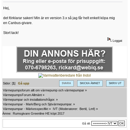
Hej,
det förklarar saken! Min är en version 3.x så jag får helt enkelt köpa mig
en Canbus-givare.
Stort tack!
Loggat
Sidor: [
1
]
Gå upp
SVARA
SKICKA ÄMNET
SKRIV UT
Värmepumpsforum allt om värmepump och värmepumpar
»
VärmepumpsForum Allmänt
»
Värmepumpar och installationsfrågor.
»
Värmepumpar - Mark/Berg och Sjövärmepumpar.
»
Värmepumpar - Märkesspecifikt
»
IVT
(Moderatorer:
Bertil
,
Lmf
) »
Ämne:
Rumsgivare Greenline HE köpt 2017
Gå till: