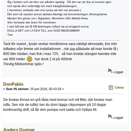
låg i botten och att den var allmänt sjaskig. Så det var att dra ut tunnan igen
och spola den ordentligt ren med trädgårdsslangen.
( montören verkade inte ens tycka att det var pinsamt )
Det som så mycket annat sköttes klantigt vid konverteringen till bergvärme.
Mycket fick göras om / åtgärdas. Montören från Malmö-firma.
Sen funkade det även för montören.
I vart fall trist att få KB-ledningen luftad via ej rengjord tunna.
KOLLA DET och LYCKA TILL och GOD MIDSOMMAR
7sw
Tack för svaret , tyvärr verkar montörerna vara väldigt stressade, tror min
luftades nån timme vid installationen , när jag påtalade att man borde få i
800 liter nästan, han fick i max 725, så han trodde slangen kanske inte
var 800 meter
har dock 2 st på 400mtr.
Trevlig Midsommar själv !
Loggat
DonPablo
Citera
«
Svar #5 skrivet:
25 juni 2018, 05:43:29 »
De brukar finnas en grå låda med krenar och ett filter, där brukar man
lufta. Sen när de luftat, ber du dom lägga cikpumpen på 10 dagar
kontinuerlig drift, så får den pumpa runt sakta och hjälpa till.
Loggat
Anders Gunnar