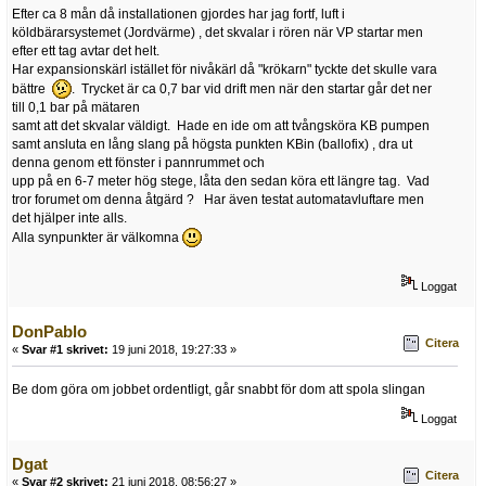
Efter ca 8 mån då installationen gjordes har jag fortf, luft i
köldbärarsystemet (Jordvärme) , det skvalar i rören när VP startar men
efter ett tag avtar det helt.
Har expansionskärl istället för nivåkärl då "krökarn" tyckte det skulle vara
bättre
. Trycket är ca 0,7 bar vid drift men när den startar går det ner
till 0,1 bar på mätaren
samt att det skvalar väldigt. Hade en ide om att tvångsköra KB pumpen
samt ansluta en lång slang på högsta punkten KBin (ballofix) , dra ut
denna genom ett fönster i pannrummet och
upp på en 6-7 meter hög stege, låta den sedan köra ett längre tag. Vad
tror forumet om denna åtgärd ? Har även testat automatavluftare men
det hjälper inte alls.
Alla synpunkter är välkomna
Loggat
DonPablo
Citera
«
Svar #1 skrivet:
19 juni 2018, 19:27:33 »
Be dom göra om jobbet ordentligt, går snabbt för dom att spola slingan
Loggat
Dgat
Citera
«
Svar #2 skrivet:
21 juni 2018, 08:56:27 »