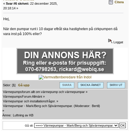
Citera
«
Svar #6 skrivet:
22 december 2025,
20:18:14 »
Hej,
När den pumpar runt i 10 dagar eftråt ska hastigheten på cirkpumpen då
vara inst på 100% eller?
Loggat
Sidor: [
1
]
Gå upp
SVARA
SKICKA ÄMNET
SKRIV UT
Värmepumpsforum allt om värmepump och värmepumpar
»
VärmepumpsForum Allmänt
»
Värmepumpar och installationsfrågor.
»
Värmepumpar - Mark/Berg och Sjövärmepumpar.
(Moderator:
Bertil
)
»
Ämne:
Luftning av KB
Gå till: