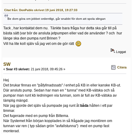
Citat från: DonPablo skrivet 19 juni 2018, 19:27:33
Be dom göra om jobbet ordentligt, går snabbt för dom att spola slingan
Tack , har kontaktat dem nu. Tänkte bara fråga hur detta ska går till på
bästa sätt (var bör de ansluta jetpumpen eller vad de använder ? och hur
länge ska den pumpa runt Brinen ?
Vill ha lite koll själv så jag vet om de gör rätt
Loggat
SW
Citera
«
Svar #3 skrivet:
21 juni 2018, 09:45:26 »
Hej
Det brukar finnas en "påfyllnadssats" / enhet på KB in eller kanske KB-ut.
Där ansluts pump. Sedan har man en " tunna" med KB-vätska och så
pumpar man runt kb ledningen via tunnan, som är full av KB-vätska av
lämplig mängd.
När jag gjorde det själv så pumpade jag runt åt
båda
hållen i ett par
timmar.
Det fugerade med en pump från Biltema.
När Systemet från början kopplades in så frågade jag montören om
tunnan var ren ( typ sådan grön "avfallstunna") med en pump fast
monterad.