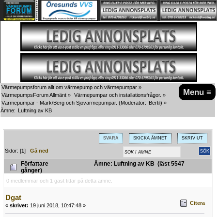
Värmepumpsforum allt om värmepump och värmepumpar
»
Menu ≡
VärmepumpsForum Allmänt
»
Värmepumpar och installationsfrågor.
»
Värmepumpar - Mark/Berg och Sjövärmepumpar.
(Moderator:
Bertil
) »
Ämne:
Luftning av KB
SVARA
SKICKA ÄMNET
SKRIV UT
Sidor: [
1
]
Gå ned
Författare
Ämne: Luftning av KB (läst 5547
gånger)
0 medlemmar och 1 gäst tittar på detta ämne.
Dgat
Citera
«
skrivet:
19 juni 2018, 10:47:48 »