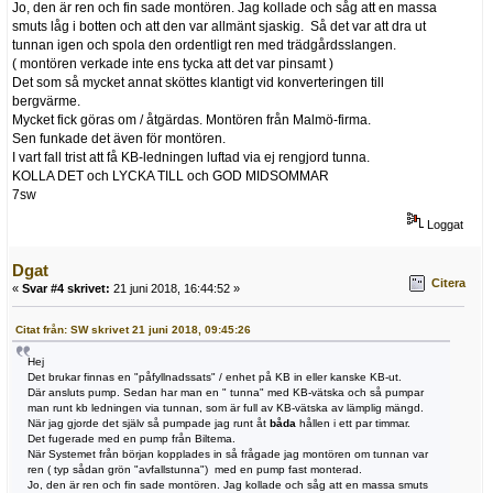
Jo, den är ren och fin sade montören. Jag kollade och såg att en massa
smuts låg i botten och att den var allmänt sjaskig. Så det var att dra ut
tunnan igen och spola den ordentligt ren med trädgårdsslangen.
( montören verkade inte ens tycka att det var pinsamt )
Det som så mycket annat sköttes klantigt vid konverteringen till
bergvärme.
Mycket fick göras om / åtgärdas. Montören från Malmö-firma.
Sen funkade det även för montören.
I vart fall trist att få KB-ledningen luftad via ej rengjord tunna.
KOLLA DET och LYCKA TILL och GOD MIDSOMMAR
7sw
Loggat
Dgat
Citera
«
Svar #4 skrivet:
21 juni 2018, 16:44:52 »
Citat från: SW skrivet 21 juni 2018, 09:45:26
Hej
Det brukar finnas en "påfyllnadssats" / enhet på KB in eller kanske KB-ut.
Där ansluts pump. Sedan har man en " tunna" med KB-vätska och så pumpar
man runt kb ledningen via tunnan, som är full av KB-vätska av lämplig mängd.
När jag gjorde det själv så pumpade jag runt åt
båda
hållen i ett par timmar.
Det fugerade med en pump från Biltema.
När Systemet från början kopplades in så frågade jag montören om tunnan var
ren ( typ sådan grön "avfallstunna") med en pump fast monterad.
Jo, den är ren och fin sade montören. Jag kollade och såg att en massa smuts