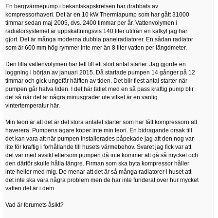
En bergvärmepump i bekantskapskretsen har drabbats av
kompressorhaveri. Det är en 10 kW Thermiapump som har gått 31000
timmar sedan maj 2005, dvs. 2400 timmar per år. Vattenvolymen i
radiatorsystemet är uppskattningsvis 140 liter utifrån en kalkyl jag har
gjort. Det är många moderna dubbla panelradiatorer. En sådan radiator
som är 600 mm hög rymmer inte mer än 8 liter vatten per längdmeter.
Den lilla vattenvolymen har lett till ett stort antal starter. Jag gjorde en
loggning i början av januari 2015. Då startade pumpen 14 gånger på 12
timmar och gick ungefär hälften av tiden. Det blir flest antal starter när
pumpen går halva tiden. I det här fallet med en så pass kraftig pump blir
det så när det är några minusgrader ute vilket är en vanlig
vintertemperatur här.
Min teori är att det är det stora antalet starter som har fått kompressorn att
haverera. Pumpens ägare köper inte min teori. En bidragande orsak till
det kan vara att när pumpen installerades påpekade jag att den nog var
lite för kraftig i förhållande till husets värmebehov. Svaret jag fick var att
det var med avsikt eftersom pumpen då inte kommer att gå så mycket och
den därför skulle hålla längre. Firman som ska byta kompressor håller
inte heller med mig. De menar att det är så många radiatorer i huset att
det inte ska vara några problem men de har inte funderat över hur mycket
vatten det är i dem.
Vad är forumets åsikt?