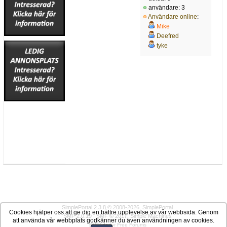
användare: 3
Användare online
:
Mike
Deefred
tyke
SimplePortal 2.3.8 © 2008-2026, SimplePortal
Cookies hjälper oss att ge dig en bättre upplevelse av vår webbsida. Genom
SMF 2.0.19
|
SMF © 2017
,
Simple Machines
att använda vår webbplats godkänner du även användningen av cookies.
SMFAds
for
Free Forums