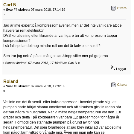
Carl N
Citera
«
Svar #4 skrivet:
07 mars 2018, 17:14:19
»
Jag är inte expert på kompressorhaverier, men är det inte vanligare att de
havererar rent elektriskt?
DVS kortslutning eller liknande är vanligare än att kompressorn tappar
kompressionen?
I så fall spelar det nog mindre roll om det är kolv eller scroll?
Sen tror jag också på att många start/stopp sliter mer på grejerna.
«
Senast ändrad: 07 mars 2018, 17:16:43 av Carl N
»
Loggat
Roland
Citera
«
Svar #5 skrivet:
07 mars 2018, 17:32:55
»
Vet inte om det är scroll- eller kolvkompressor. Haveriet yttrade sig i att
pumpen hade börjat stanna omotiverat och att tillsatsen gick in redan när
det var några minusgrader. När vi mätte hetgastemperaturen var den 118
grader och deltaT på köldbäraren var bara 1,2 grader mot 4 för några år
sedan. Förmodligen stannade pumpen på grund av för hög
hetgastemperatur. Det som föranledde att jag blev inkallad var att det inte
kom något larm vilket förvånade mig. Även om man inte kan se