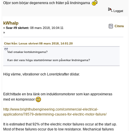
Oljor som börjar degenerera och fräter på lindningarna
Loggat
kWhalp
Citera
«
Svar #9 skrivet:
08 mars 2018, 16:04:11
»
Citat från: Lexus skrivet 08 mars 2018, 14:01:20
Vad orsakar kortslutningarna?
Kan det vara höga startströmmar som påverkar lindningarna?
Hög värme, vibrationer och Lorentzkrafter dödar.
Edit:hittade en bra länk om induktionsmotorer som kan approximeras
med en kompressor
http://www.brighthubengineering.com/commercial-electrical-
applications/78579-determining-causes-for-electric-motor-failure/
It is estimated that 92% of the electric motor failures occur at the start up.
Most of these failures occur due to low resistance. Mechanical failures