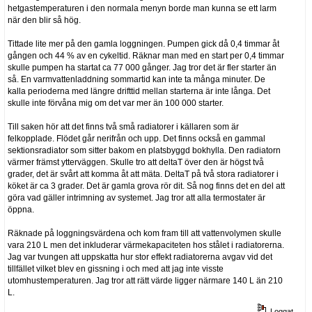
hetgastemperaturen i den normala menyn borde man kunna se ett larm
när den blir så hög.
Tittade lite mer på den gamla loggningen. Pumpen gick då 0,4 timmar åt
gången och 44 % av en cykeltid. Räknar man med en start per 0,4 timmar
skulle pumpen ha startat ca 77 000 gånger. Jag tror det är fler starter än
så. En varmvattenladdning sommartid kan inte ta många minuter. De
kalla perioderna med längre drifttid mellan starterna är inte långa. Det
skulle inte förvåna mig om det var mer än 100 000 starter.
Till saken hör att det finns två små radiatorer i källaren som är
felkopplade. Flödet går nerifrån och upp. Det finns också en gammal
sektionsradiator som sitter bakom en platsbyggd bokhylla. Den radiatorn
värmer främst ytterväggen. Skulle tro att deltaT över den är högst två
grader, det är svårt att komma åt att mäta. DeltaT på två stora radiatorer i
köket är ca 3 grader. Det är gamla grova rör dit. Så nog finns det en del att
göra vad gäller intrimning av systemet. Jag tror att alla termostater är
öppna.
Räknade på loggningsvärdena och kom fram till att vattenvolymen skulle
vara 210 L men det inkluderar värmekapaciteten hos stålet i radiatorerna.
Jag var tvungen att uppskatta hur stor effekt radiatorerna avgav vid det
tillfället vilket blev en gissning i och med att jag inte visste
utomhustemperaturen. Jag tror att rätt värde ligger närmare 140 L än 210
L.
Loggat