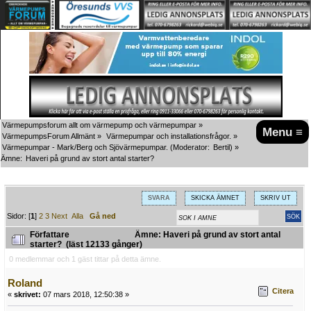
Värmepumpsforum allt om värmepump och värmepumpar
»
Menu ≡
VärmepumpsForum Allmänt
»
Värmepumpar och installationsfrågor.
»
Värmepumpar - Mark/Berg och Sjövärmepumpar.
(Moderator:
Bertil
) »
Ämne:
Haveri på grund av stort antal starter? 
SVARA
SKICKA ÄMNET
SKRIV UT
Sidor: [
1
]
2
3
Next
Alla
Gå ned
Författare
Ämne: Haveri på grund av stort antal
starter? (läst 12133 gånger)
0 medlemmar och 1 gäst tittar på detta ämne.
Roland
Citera
«
skrivet:
07 mars 2018, 12:50:38 »