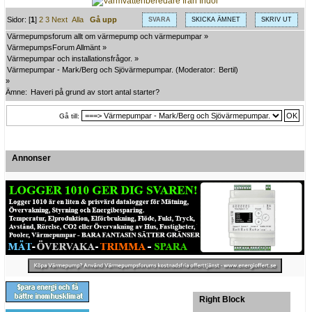
Sidor: [
1
]
2
3
Next
Alla
Gå upp
SVARA
SKICKA ÄMNET
SKRIV UT
Värmepumpsforum allt om värmepump och värmepumpar
»
VärmepumpsForum Allmänt
»
Värmepumpar och installationsfrågor.
»
Värmepumpar - Mark/Berg och Sjövärmepumpar.
(Moderator:
Bertil
)
»
Ämne:
Haveri på grund av stort antal starter? 
Gå till:
Annonser
Right Block