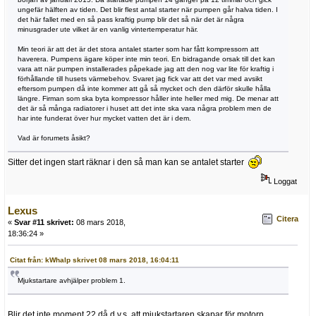
ungefär hälften av tiden. Det blir flest antal starter när pumpen går halva tiden. I
det här fallet med en så pass kraftig pump blir det så när det är några
minusgrader ute vilket är en vanlig vintertemperatur här.
Min teori är att det är det stora antalet starter som har fått kompressorn att
haverera. Pumpens ägare köper inte min teori. En bidragande orsak till det kan
vara att när pumpen installerades påpekade jag att den nog var lite för kraftig i
förhållande till husets värmebehov. Svaret jag fick var att det var med avsikt
eftersom pumpen då inte kommer att gå så mycket och den därför skulle hålla
längre. Firman som ska byta kompressor håller inte heller med mig. De menar att
det är så många radiatorer i huset att det inte ska vara några problem men de
har inte funderat över hur mycket vatten det är i dem.
Vad är forumets åsikt?
Sitter det ingen start räknar i den så man kan se antalet starter
Loggat
Lexus
Citera
«
Svar #11 skrivet:
08 mars 2018,
18:36:24 »
Citat från: kWhalp skrivet 08 mars 2018, 16:04:11
Mjukstartare avhjälper problem 1.
Blir det inte moment 22 då d.v.s. att mjukstartaren skapar för motorn