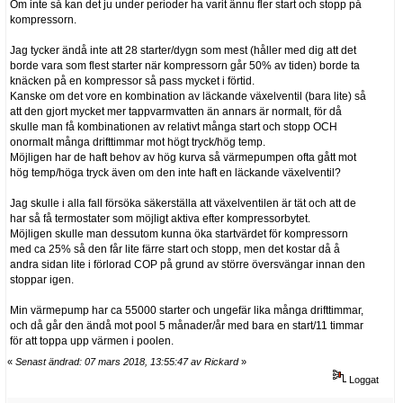
Om inte så kan det ju under perioder ha varit ännu fler start och stopp på
kompressorn.
Jag tycker ändå inte att 28 starter/dygn som mest (håller med dig att det
borde vara som flest starter när kompressorn går 50% av tiden) borde ta
knäcken på en kompressor så pass mycket i förtid.
Kanske om det vore en kombination av läckande växelventil (bara lite) så
att den gjort mycket mer tappvarmvatten än annars är normalt, för då
skulle man få kombinationen av relativt många start och stopp OCH
onormalt många drifttimmar mot högt tryck/hög temp.
Möjligen har de haft behov av hög kurva så värmepumpen ofta gått mot
hög temp/höga tryck även om den inte haft en läckande växelventil?
Jag skulle i alla fall försöka säkerställa att växelventilen är tät och att de
har så få termostater som möjligt aktiva efter kompressorbytet.
Möjligen skulle man dessutom kunna öka startvärdet för kompressorn
med ca 25% så den får lite färre start och stopp, men det kostar då å
andra sidan lite i förlorad COP på grund av större översvängar innan den
stoppar igen.
Min värmepump har ca 55000 starter och ungefär lika många drifttimmar,
och då går den ändå mot pool 5 månader/år med bara en start/11 timmar
för att toppa upp värmen i poolen.
«
Senast ändrad: 07 mars 2018, 13:55:47 av Rickard
»
Loggat