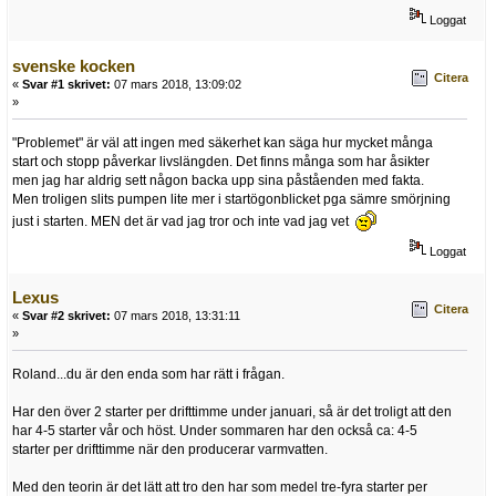
Loggat
svenske kocken
Citera
«
Svar #1 skrivet:
07 mars 2018, 13:09:02
»
"Problemet" är väl att ingen med säkerhet kan säga hur mycket många
start och stopp påverkar livslängden. Det finns många som har åsikter
men jag har aldrig sett någon backa upp sina påståenden med fakta.
Men troligen slits pumpen lite mer i startögonblicket pga sämre smörjning
just i starten. MEN det är vad jag tror och inte vad jag vet
Loggat
Lexus
Citera
«
Svar #2 skrivet:
07 mars 2018, 13:31:11
»
Roland...du är den enda som har rätt i frågan.
Har den över 2 starter per drifttimme under januari, så är det troligt att den
har 4-5 starter vår och höst. Under sommaren har den också ca: 4-5
starter per drifttimme när den producerar varmvatten.
Med den teorin är det lätt att tro den har som medel tre-fyra starter per