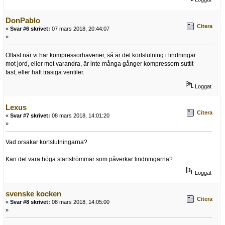
DonPablo
Citera
«
Svar #6 skrivet:
07 mars 2018, 20:44:07
»
Oftast när vi har kompressorhaverier, så är det kortslutning i lindningar
mot jord, eller mot varandra, är inte många gånger kompressorn suttit
fast, eller haft trasiga ventiler.
Loggat
Lexus
Citera
«
Svar #7 skrivet:
08 mars 2018, 14:01:20
»
Vad orsakar kortslutningarna?
Kan det vara höga startströmmar som påverkar lindningarna?
Loggat
svenske kocken
Citera
«
Svar #8 skrivet:
08 mars 2018, 14:05:00
»