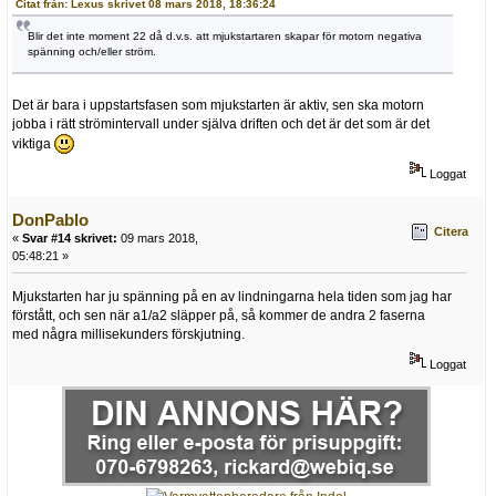
Citat från: Lexus skrivet 08 mars 2018, 18:36:24
Blir det inte moment 22 då d.v.s. att mjukstartaren skapar för motorn negativa
spänning och/eller ström.
Det är bara i uppstartsfasen som mjukstarten är aktiv, sen ska motorn
jobba i rätt strömintervall under själva driften och det är det som är det
viktiga
Loggat
DonPablo
Citera
«
Svar #14 skrivet:
09 mars 2018,
05:48:21 »
Mjukstarten har ju spänning på en av lindningarna hela tiden som jag har
förstått, och sen när a1/a2 släpper på, så kommer de andra 2 faserna
med några millisekunders förskjutning.
Loggat