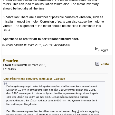
rotors. This can lead to an insulation failure also. The motor inventory
should be kept dry all the time.
6. Vibration: There are a number of possible causes of vibration, such as
misalignment of the motor. Corrosion of parts can also cause the motor to
vibrate. The alignment of the motor should be checked to eliminate this
issue.
Spärrband är bra för att ta bort resonansfrekvenser.
«
Senast ändrad: 08 mars 2018, 16:21:41 av kWhalp
»
Loggat
Smurfen.
Citera
«
Svar #10 skrivet:
08 mars 2018,
17:39:43 »
Citat från: Roland skrivet 07 mars 2018, 12:50:38
En bergvärmepump i bekantskapskretsen har drabbats av kompressorhaveri.
Det är en 10 kW Thermiapump som har gått 31000 timmar sedan maj 2005,
dvs. 2400 timmar per år. Vattenvolymen i radiatorsystemet är uppskattningsvis
140 liter utifrån en kalkyl jag har gjort. Det är många moderna dubbla
panelradiatorer. En sådan radiator som är 600 mm hög rymmer inte mer än 8
liter vatten per längdmeter.
Den lilla vattenvolymen har lett till ett stort antal starter. Jag gjorde en loggning i
början av januari 2015. Då startade pumpen 14 gånger på 12 timmar och gick