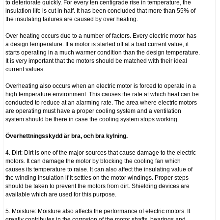
to deteriorate quickly. For every ten centigrade rise in temperature, the
insulation life is cut in half. It has been concluded that more than 55% of
the insulating failures are caused by over heating.
Over heating occurs due to a number of factors. Every electric motor has
a design temperature. If a motor is started off at a bad current value, it
starts operating in a much warmer condition than the design temperature.
It is very important that the motors should be matched with their ideal
current values.
Overheating also occurs when an electric motor is forced to operate in a
high temperature environment. This causes the rate at which heat can be
conducted to reduce at an alarming rate. The area where electric motors
are operating must have a proper cooling system and a ventilation
system should be there in case the cooling system stops working.
Överhettningsskydd är bra, och bra kylning.
4. Dirt: Dirt is one of the major sources that cause damage to the electric
motors. It can damage the motor by blocking the cooling fan which
causes its temperature to raise. It can also affect the insulating value of
the winding insulation if it settles on the motor windings. Proper steps
should be taken to prevent the motors from dirt. Shielding devices are
available which are used for this purpose.
5. Moisture: Moisture also affects the performance of electric motors. It
greatly contributes in the corrosion of the motor shafts, bearings and