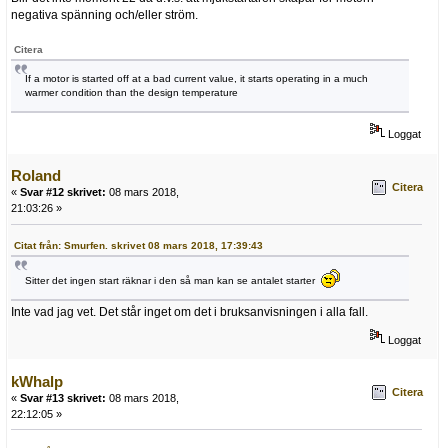
negativa spänning och/eller ström.
Citera
If a motor is started off at a bad current value, it starts operating in a much
warmer condition than the design temperature
Loggat
Roland
Citera
«
Svar #12 skrivet:
08 mars 2018,
21:03:26 »
Citat från: Smurfen. skrivet 08 mars 2018, 17:39:43
Sitter det ingen start räknar i den så man kan se antalet starter
Inte vad jag vet. Det står inget om det i bruksanvisningen i alla fall.
Loggat
kWhalp
Citera
«
Svar #13 skrivet:
08 mars 2018,
22:12:05 »