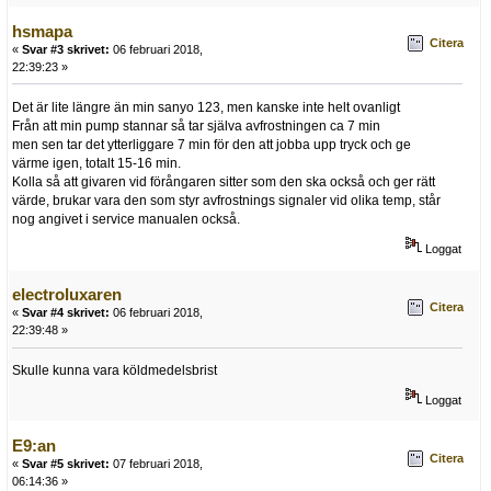
hsmapa
Citera
«
Svar #3 skrivet:
06 februari 2018,
22:39:23 »
Det är lite längre än min sanyo 123, men kanske inte helt ovanligt
Från att min pump stannar så tar själva avfrostningen ca 7 min
men sen tar det ytterliggare 7 min för den att jobba upp tryck och ge
värme igen, totalt 15-16 min.
Kolla så att givaren vid förångaren sitter som den ska också och ger rätt
värde, brukar vara den som styr avfrostnings signaler vid olika temp, står
nog angivet i service manualen också.
Loggat
electroluxaren
Citera
«
Svar #4 skrivet:
06 februari 2018,
22:39:48 »
Skulle kunna vara köldmedelsbrist
Loggat
E9:an
Citera
«
Svar #5 skrivet:
07 februari 2018,
06:14:36 »