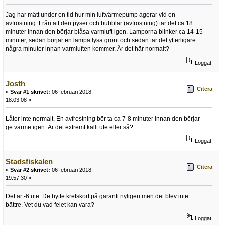
Jag har mätt under en tid hur min luftvärmepump agerar vid en
avfrostning. Från att den pyser och bubblar (avfrostning) tar det ca 18
minuter innan den börjar blåsa varmluft igen. Lamporna blinker ca 14-15
minuter, sedan börjar en lampa lysa grönt och sedan tar det ytterligare
några minuter innan varmluften kommer. Är det här normalt?
Loggat
Josth
Citera
«
Svar #1 skrivet:
06 februari 2018,
18:03:08 »
Låter inte normalt. En avfrostning bör ta ca 7-8 minuter innan den börjar
ge värme igen. Är det extremt kallt ute eller så?
Loggat
Stadsfiskalen
Citera
«
Svar #2 skrivet:
06 februari 2018,
19:57:30 »
Det är -6 ute. De bytte kretskort på garanti nyligen men det blev inte
bättre. Vet du vad felet kan vara?
Loggat