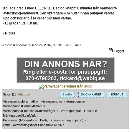
Kollade precis med CE12PKE. Det tog knappt 8 minuter från värmedrift-
avfrostning-värmedrift. Sen ytterligare 4 minuter innan pumpen varvat
upp och börjar blåsa ordentligt med värme.
-11 grader ute just nu.
/ Niclas
«
Senast ändrad: 07 februari 2018, 06:16:32 av E9:an
»
Loggat
Sidor: [
1
]
Gå upp
SVARA
SKICKA ÄMNET
SKRIV UT
Värmepumpsforum allt om värmepump och värmepumpar
»
VärmepumpsForum Allmänt
»
Värmepumpar och installationsfrågor.
»
Värmepumpar - Luft/luft
»
Märkesspecifikt luft/luft
»
Panasonic
(Moderatorer:
Bertil
,
Bosse-värmepumpsdo
) »
Ämne:
Avfrostningstider Panasonic NE9NKE.