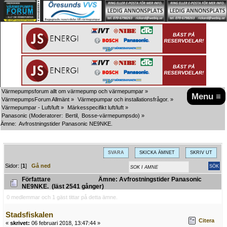
Värmepumpsforum allt om värmepump och värmepumpar
»
Menu ≡
VärmepumpsForum Allmänt
»
Värmepumpar och installationsfrågor.
»
Värmepumpar - Luft/luft
»
Märkesspecifikt luft/luft
»
Panasonic
(Moderatorer:
Bertil
,
Bosse-värmepumpsdo
) »
Ämne:
Avfrostningstider Panasonic NE9NKE.
SVARA
SKICKA ÄMNET
SKRIV UT
Sidor: [
1
]
Gå ned
Författare
Ämne: Avfrostningstider Panasonic
NE9NKE. (läst 2541 gånger)
0 medlemmar och 1 gäst tittar på detta ämne.
Stadsfiskalen
Citera
«
skrivet:
06 februari 2018, 13:47:44 »