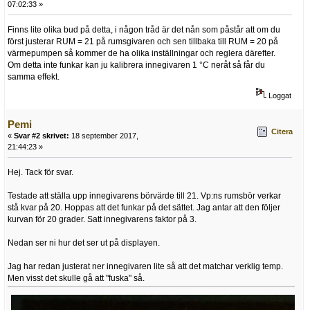
07:02:33 »
Finns lite olika bud på detta, i någon tråd är det nån som påstår att om du
först justerar RUM = 21 på rumsgivaren och sen tillbaka till RUM = 20 på
värmepumpen så kommer de ha olika inställningar och reglera därefter.
Om detta inte funkar kan ju kalibrera innegivaren 1 °C neråt så får du
samma effekt.
Loggat
Pemi
Citera
«
Svar #2 skrivet:
18 september 2017,
21:44:23 »
Hej. Tack för svar.
Testade att ställa upp innegivarens börvärde till 21. Vp:ns rumsbör verkar
stå kvar på 20. Hoppas att det funkar på det sättet. Jag antar att den följer
kurvan för 20 grader. Satt innegivarens faktor på 3.
Nedan ser ni hur det ser ut på displayen.
Jag har redan justerat ner innegivaren lite så att det matchar verklig temp.
Men visst det skulle gå att "fuska" så.