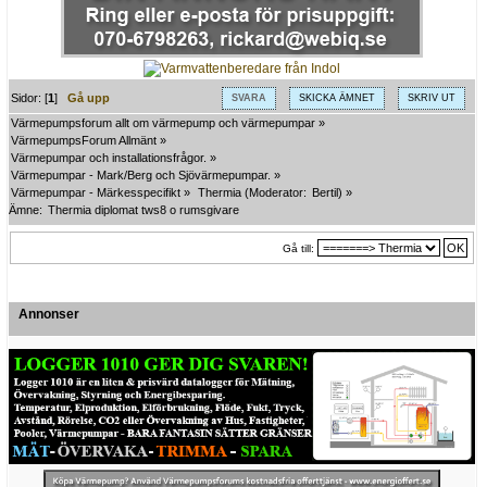
Sidor: [
1
]
Gå upp
SVARA
SKICKA ÄMNET
SKRIV UT
Värmepumpsforum allt om värmepump och värmepumpar
»
VärmepumpsForum Allmänt
»
Värmepumpar och installationsfrågor.
»
Värmepumpar - Mark/Berg och Sjövärmepumpar.
»
Värmepumpar - Märkesspecifikt
»
Thermia
(Moderator:
Bertil
) »
Ämne:
Thermia diplomat tws8 o rumsgivare
Gå till:
Annonser