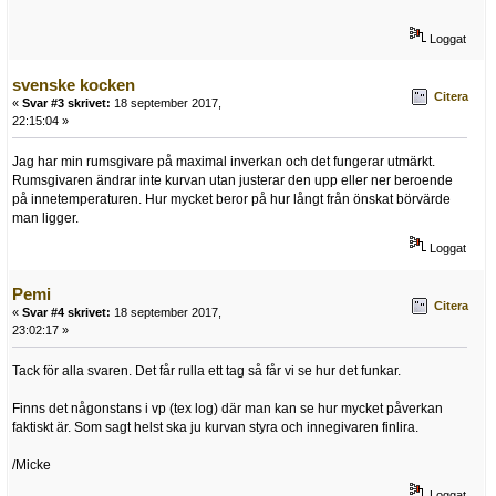
Loggat
svenske kocken
Citera
«
Svar #3 skrivet:
18 september 2017,
22:15:04 »
Jag har min rumsgivare på maximal inverkan och det fungerar utmärkt.
Rumsgivaren ändrar inte kurvan utan justerar den upp eller ner beroende
på innetemperaturen. Hur mycket beror på hur långt från önskat börvärde
man ligger.
Loggat
Pemi
Citera
«
Svar #4 skrivet:
18 september 2017,
23:02:17 »
Tack för alla svaren. Det får rulla ett tag så får vi se hur det funkar.
Finns det någonstans i vp (tex log) där man kan se hur mycket påverkan
faktiskt är. Som sagt helst ska ju kurvan styra och innegivaren finlira.
/Micke
Loggat