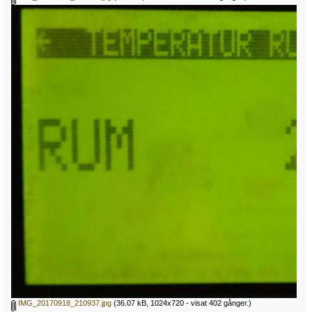
IMG_20170918_210937.jpg
(36.07 kB, 1024x720 - visat 402 gånger.)