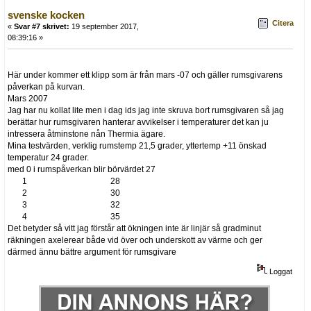
svenske kocken
Citera
«
Svar #7 skrivet:
19 september 2017,
08:39:16 »
Här under kommer ett klipp som är från mars -07 och gäller rumsgivarens
påverkan på kurvan.
Mars 2007
Jag har nu kollat lite men i dag ids jag inte skruva bort rumsgivaren så jag
berättar hur rumsgivaren hanterar avvikelser i temperaturer det kan ju
intressera åtminstone nån Thermia ägare.
Mina testvärden, verklig rumstemp 21,5 grader, yttertemp +11 önskad
temperatur 24 grader.
med 0 i rumspåverkan blir börvärdet 27
1 28
2 30
3 32
4 35
Det betyder så vitt jag förstår att ökningen inte är linjär så gradminut
räkningen axelerear både vid över och underskott av värme och ger
därmed ännu bättre argument för rumsgivare
Loggat