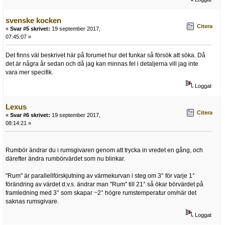
svenske kocken
Citera
«
Svar #5 skrivet:
19 september 2017,
07:45:07 »
Det finns väl beskrivet här på forumet hur det funkar så försök att söka. Då
det är några år sedan och då jag kan minnas fel i detaljerna vill jag inte
vara mer specifik.
Loggat
Lexus
Citera
«
Svar #6 skrivet:
19 september 2017,
08:14:21 »
Rumbör ändrar du i rumsgivaren genom att trycka in vredet en gång, och
därefter ändra rumbörvärdet som nu blinkar.
"Rum" är parallellförskjutning av värmekurvan i steg om 3° för varje 1°
förändring av värdet d.v.s. ändrar man "Rum" till 21° så ökar börvärdet på
framledning med 3° som skapar ~2° högre rumstemperatur om/när det
saknas rumsgivare.
Loggat