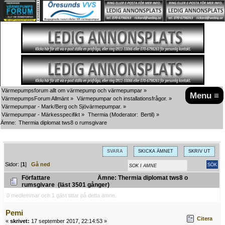
Värmepumpsforum allt om värmepump och värmepumpar
»
Menu ≡
VärmepumpsForum Allmänt
»
Värmepumpar och installationsfrågor.
»
Värmepumpar - Mark/Berg och Sjövärmepumpar.
»
Värmepumpar - Märkesspecifikt
»
Thermia
(Moderator:
Bertil
) »
Ämne:
Thermia diplomat tws8 o rumsgivare
SVARA
SKICKA ÄMNET
SKRIV UT
Sidor: [
1
]
Gå ned
Författare
Ämne: Thermia diplomat tws8 o
rumsgivare (läst 3501 gånger)
0 medlemmar och 1 gäst tittar på detta ämne.
Pemi
Citera
«
skrivet:
17 september 2017, 22:14:53 »