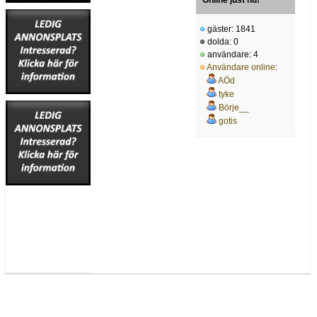
gäster: 1841
dolda: 0
användare: 4
Användare online
:
AÖd
tyke
Börje__
gotis