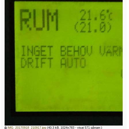
IMG_20170918_210917.jpg
(40.3 kB, 1024x783 - visat 571 gånger.)