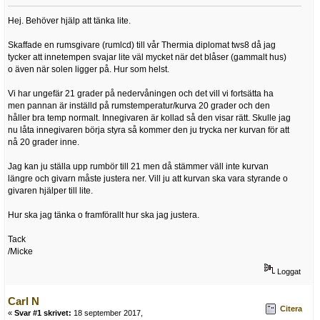
Hej. Behöver hjälp att tänka lite.
Skaffade en rumsgivare (rumlcd) till vår Thermia diplomat tws8 då jag
tycker att innetempen svajar lite väl mycket när det blåser (gammalt hus)
o även när solen ligger på. Hur som helst.
Vi har ungefär 21 grader på nedervåningen och det vill vi fortsätta ha
men pannan är inställd på rumstemperatur/kurva 20 grader och den
håller bra temp normalt. Innegivaren är kollad så den visar rätt. Skulle jag
nu låta innegivaren börja styra så kommer den ju trycka ner kurvan för att
nå 20 grader inne.
Jag kan ju ställa upp rumbör till 21 men då stämmer väll inte kurvan
längre och givarn måste justera ner. Vill ju att kurvan ska vara styrande o
givaren hjälper till lite.
Hur ska jag tänka o framförallt hur ska jag justera.
Tack
/Micke
Loggat
Carl N
Citera
«
Svar #1 skrivet:
18 september 2017,