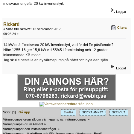
motsvarar ungefär 20 kw inverterstyrt.
Loggat
Rickard
Citera
«
Svar #10 skrivet:
13 september 2017,
09:25:24 »
14 kW on/off motsvara 20 kW inverterstyrt, vad är det för påstående?
Nibe 1255-16 ger 15,8 kW vid 55/45 i framledning och +2 grader
inkommande KB-medel.
Jag skulle beställa en ny värmepump på nätet och byta den själv.
Loggat
Sidor: [
1
]
Gå upp
SVARA
SKICKA ÄMNET
SKRIV UT
Värmepumpsforum allt om värmepump och värmepumpar
»
VärmepumpsForum Allmänt
»
Värmepumpar och installationsfrågor.
»
Värmepumpar - Mark/Berg och Sjövärmepumpar.
(Moderator:
Bertil
)