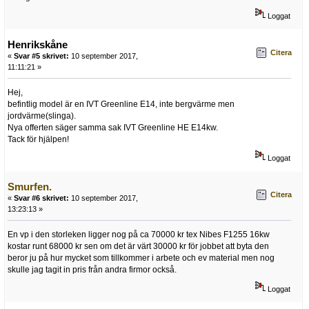
Loggat
Henrikskåne
Citera
«
Svar #5 skrivet:
10 september 2017,
11:11:21 »
Hej,
befintlig model är en IVT Greenline E14, inte bergvärme men
jordvärme(slinga).
Nya offerten säger samma sak IVT Greenline HE E14kw.
Tack för hjälpen!
Loggat
Smurfen.
Citera
«
Svar #6 skrivet:
10 september 2017,
13:23:13 »
En vp i den storleken ligger nog på ca 70000 kr tex Nibes F1255 16kw
kostar runt 68000 kr sen om det är värt 30000 kr för jobbet att byta den
beror ju på hur mycket som tillkommer i arbete och ev material men nog
skulle jag tagit in pris från andra firmor också.
Loggat