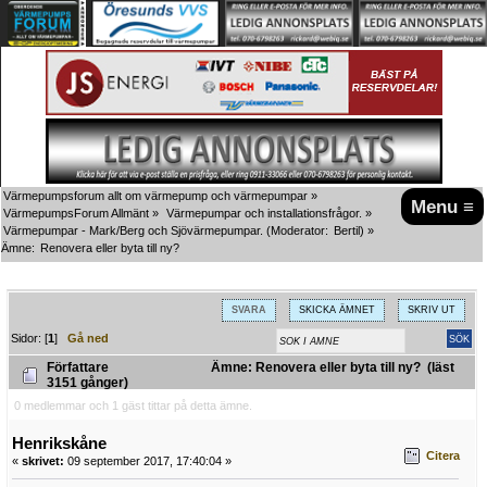
Värmepumpsforum allt om värmepump och värmepumpar
»
Menu ≡
VärmepumpsForum Allmänt
»
Värmepumpar och installationsfrågor.
»
Värmepumpar - Mark/Berg och Sjövärmepumpar.
(Moderator:
Bertil
) »
Ämne:
Renovera eller byta till ny?
SVARA
SKICKA ÄMNET
SKRIV UT
Sidor: [
1
]
Gå ned
Författare
Ämne: Renovera eller byta till ny? (läst
3151 gånger)
0 medlemmar och 1 gäst tittar på detta ämne.
Henrikskåne
Citera
«
skrivet:
09 september 2017, 17:40:04 »