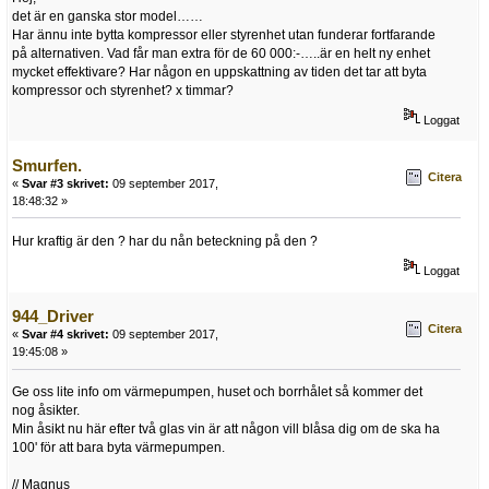
det är en ganska stor model……
Har ännu inte bytta kompressor eller styrenhet utan funderar fortfarande
på alternativen. Vad får man extra för de 60 000:-…..är en helt ny enhet
mycket effektivare? Har någon en uppskattning av tiden det tar att byta
kompressor och styrenhet? x timmar?
Loggat
Smurfen.
Citera
«
Svar #3 skrivet:
09 september 2017,
18:48:32 »
Hur kraftig är den ? har du nån beteckning på den ?
Loggat
944_Driver
Citera
«
Svar #4 skrivet:
09 september 2017,
19:45:08 »
Ge oss lite info om värmepumpen, huset och borrhålet så kommer det
nog åsikter.
Min åsikt nu här efter två glas vin är att någon vill blåsa dig om de ska ha
100' för att bara byta värmepumpen.
// Magnus