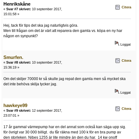
Henrikskåne
Citera
«
Svar #7 skrivet:
10 september 2017,
15:01:58 »
Hej, tack för tips det ska jag naturligtvis göra.
Men till frågan om det är värt att reparera den gamla vs. köpa en ny har
någon en synpunkt?
Loggat
Smurfen.
Citera
«
Svar #8 skrivet:
10 september 2017,
15:36:19 »
Om det skiljer 70000 kr så skulle jag repat den gamla men så mycket ska
det inte behöva skilja tycker jag.
Loggat
hawkeye99
Citera
«
Svar #9 skrivet:
12 september 2017,
23:07:01 »
17 år gammal värmepump har en del annat som också kan säga upp sig.
för övrigt var 30 000 billigt. du får räkna med 100 k för en bra pump av
den storleken. Nibes 1255 är lite mindre än den du har. 14 kw onoff