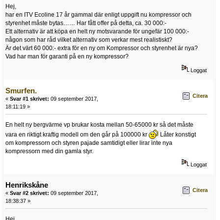
Hej,
har en ITV Ecoline 17 år gammal där enligt uppgift nu kompressor och
styrenhet måste bytas…… Har fått offer på detta, ca. 30 000:-
Ett alternativ är att köpa en helt ny motsvarande för ungefär 100 000:-
någon som har råd vilket alternativ som verkar mest realistiskt?
Är det värt 60 000:- extra för en ny om Kompressor och styrenhet är nya?
Vad har man för garanti på en ny kompressor?
Loggat
Smurfen.
Citera
«
Svar #1 skrivet:
09 september 2017,
18:11:19 »
En helt ny bergvärme vp brukar kosta mellan 50-65000 kr så det måste
vara en riktigt kraftig modell om den går på 100000 kr
Låter konstigt
om kompressorn och styren pajade samtidigt eller lirar inte nya
kompressorn med din gamla styr.
Loggat
Henrikskåne
Citera
«
Svar #2 skrivet:
09 september 2017,
18:38:37 »
Hej,