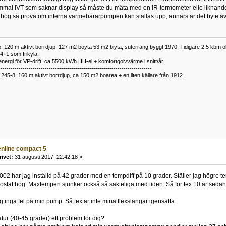
mal IVT som saknar display så måste du mäta med en IR-termometer elle liknande f
hög så prova om interna värmebärarpumpen kan ställas upp, annars är det byte av 
 120 m aktivt borrdjup, 127 m2 boyta 53 m2 biyta, suterräng byggt 1970. Tidigare 2,5 kbm olj
34+1 som frikyla.
nergi för VP-drift, ca 5500 kWh HH-el + komfortgolvvärme i snitt/år.
----------------------------------------------------------------------------
1245-8, 160 m aktivt borrdjup, ca 150 m2 boarea + en liten källare från 1912.
eenline compact 5
rivet:
31 augusti 2017, 22:42:18 »
002 har jag inställd på 42 grader med en tempdiff på 10 grader. Ställer jag högre
ostat hög. Maxtempen sjunker också så sakteliga med tiden. Så för tex 10 år sedan
g inga fel på min pump. Så tex är inte mina flexslangar igensatta.
ur (40-45 grader) ett problem för dig?