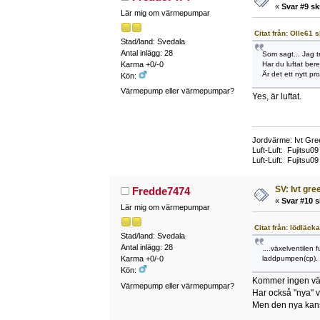
«
Svar #9 sk
Lär mig om värmepumpar
Citat från: Olle61
Stad/land: Svedala
Antal inlägg: 28
Som sagt... Jag tr
Har du luftat ber
Karma +0/-0
Är det ett nytt pro
Kön:
Värmepump eller värmepumpar?
Yes, är luftat.
Jordvärme: Ivt Gre
Luft-Luft: Fujitsu
Luft-Luft: Fujitsu0
SV: Ivt gr
Fredde7474
«
Svar #10 s
Lär mig om värmepumpar
Citat från: lödläc
Stad/land: Svedala
Antal inlägg: 28
....växelventilen 
laddpumpen(cp).
Karma +0/-0
Kön:
Kommer ingen vär
Värmepump eller värmepumpar?
Har också "nya" v
Men den nya kans