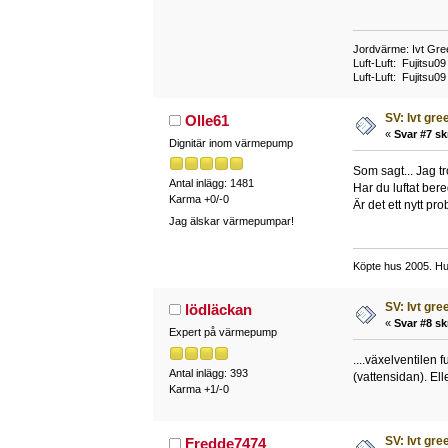
Jordvärme: Ivt Gre
Luft-Luft: Fujitsu
Luft-Luft: Fujitsu0
SV: Ivt gr
Olle61
«
Svar #7 sk
Dignitär inom värmepump
Som sagt... Jag tr
Antal inlägg: 1481
Har du luftat ber
Karma +0/-0
Är det ett nytt pro
Jag älskar värmepumpar!
Köpte hus 2005. Hu
SV: Ivt gr
lödläckan
«
Svar #8 sk
Expert på värmepump
....växelventilen 
Antal inlägg: 393
(vattensidan). El
Karma +1/-0
SV: Ivt gr
Fredde7474