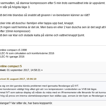
varmvatten, så stannar kompressorn efter 5 min trots varmvattnet inte är uppvärmt. (
 står på högsta läge 3.
t det inte blandas så snabbt att givaren i vv-beredaren känner av rätt?
ker inte att duscha i familjen eller tappa upp bad, knappt.
ch ingen varit hemma är det ok. Men bara en eller 2 kan duscha sen är det segt att ko
 efter 10min kompressor)
tt den var klar och slutade kalla på värme och vattnet knappt ljumt.
enline compact c5 1998
09 LEC-N som cirkulation och komfortvärme 2016
9 LEC-N i garage 2016
eenline compact 5
rivet:
01 september 2017, 14:58:21 »
skrivet 31 augusti 2017, 15:06:10
ra sig om det ganska kända problemet med igensatta flexslangar på IVT.
ver kondensorn väldigt hög vilket gör att t ex temperaturen i underdelen av VVB blir lägre.
mal IVT som saknar display så måste du mäta med en IR-termometer elle liknande för att kunna 
hög så prova om interna värmebärarpumpen kan ställas upp, annars är det byte av flexslangar so
xslangar? Var sitter de, har bara kopparrör.