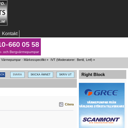
Kontakt
Värmepumpar - Märkesspecifikt
»
IVT
(Moderatorer:
Bertil
,
Lmf
) »
Right Block
SVARA
SKICKA ÄMNET
SKRIV UT
Citera