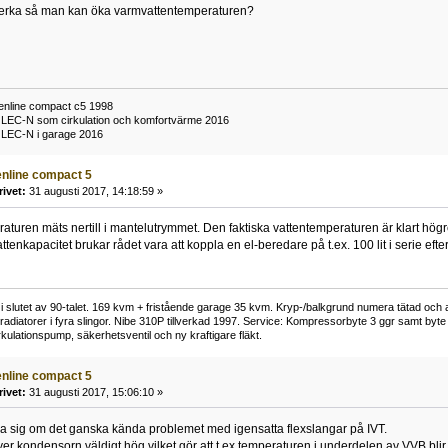
erka så man kan öka varmvattentemperaturen?
enline compact c5 1998
09 LEC-N som cirkulation och komfortvärme 2016
9 LEC-N i garage 2016
eenline compact 5
rivet:
31 augusti 2017, 14:18:59 »
turen mäts nertill i mantelutrymmet. Den faktiska vattentemperaturen är klart hög
vattenkapacitet brukar rådet vara att koppla en el-beredare på t.ex. 100 lit i serie 
 slutet av 90-talet. 169 kvm + fristående garage 35 kvm. Kryp-/balkgrund numera tätad och 
adiatorer i fyra slingor. Nibe 310P tillverkad 1997. Service: Kompressorbyte 3 ggr samt byte
kulationspump, säkerhetsventil och ny kraftigare fläkt.
eenline compact 5
rivet:
31 augusti 2017, 15:06:10 »
a sig om det ganska kända problemet med igensatta flexslangar på IVT.
ver kondensorn väldigt hög vilket gör att t ex temperaturen i underdelen av VVB blir