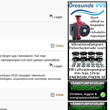
Loggat
Citera
re längre upp i beredaren. Har man
efter värmepumpen och som spetsar varmvattnet.
Loggat
avfuktare DS15 inkopplad. Vattenburet
 förångare, expansionsventil, torkmedel, pressostat,
Citera
 lägre.