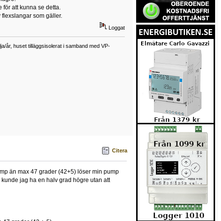
ör att kunna se detta.
flexslangar som gäller.
Loggat
a/år, huset tilläggsisolerat i samband med VP-
Citera
 temp än max 47 grader (42+5) löser min pump
 kunde jag ha en halv grad högre utan att