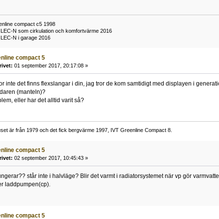
enline compact c5 1998
09 LEC-N som cirkulation och komfortvärme 2016
9 LEC-N i garage 2016
eenline compact 5
rivet:
01 september 2017, 20:17:08 »
or inte det finns flexslangar i din, jag tror de kom samtidigt med displayen i generati
edaren (manteln)?
blem, eller har det alltid varit så?
set är från 1979 och det fick bergvärme 1997, IVT Greenline Compact 8.
eenline compact 5
rivet:
02 september 2017, 10:45:43 »
fungerar?? står inte i halvläge? Blir det varmt i radiatorsystemet när vp gör varmva
ler laddpumpen(cp).
eenline compact 5