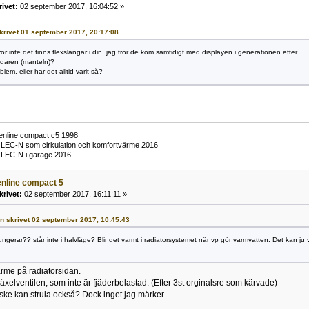
rivet:
02 september 2017, 16:04:52 »
 skrivet 01 september 2017, 20:17:08
or inte det finns flexslangar i din, jag tror de kom samtidigt med displayen i generationen efter.
edaren (manteln)?
blem, eller har det alltid varit så?
enline compact c5 1998
09 LEC-N som cirkulation och komfortvärme 2016
9 LEC-N i garage 2016
eenline compact 5
krivet:
02 september 2017, 16:11:11 »
kan skrivet 02 september 2017, 10:45:43
fungerar?? står inte i halvläge? Blir det varmt i radiatorsystemet när vp gör varmvatten. Det kan ju
me på radiatorsidan.
äxelventilen, som inte är fjäderbelastad. (Efter 3st orginalsre som kärvade)
ke kan strula också? Dock inget jag märker.