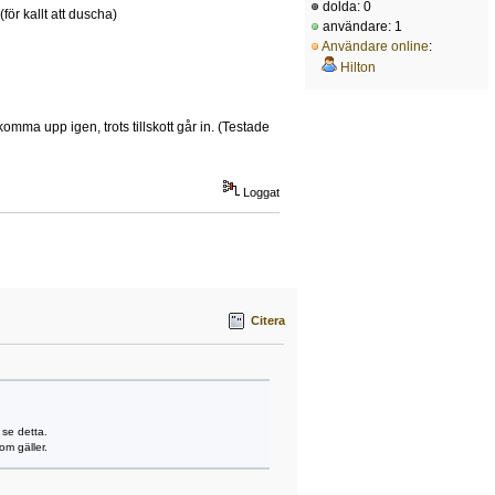
dolda: 0
för kallt att duscha)
användare: 1
Användare online
:
Hilton
mma upp igen, trots tillskott går in. (Testade
Loggat
Citera
se detta.
m gäller.