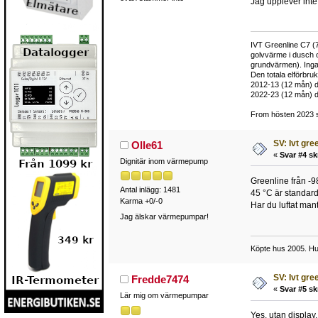
Jag upplever inte
IVT Greenline C7 (7
golvvärme i dusch 
grundvärmen). Inga
Den totala elförbr
2012-13 (12 mån) d
2022-23 (12 mån) d
From hösten 2023 si
SV: Ivt gr
Olle61
«
Svar #4 sk
Dignitär inom värmepump
Greenline från -98
Antal inlägg: 1481
45 °C är standard
Karma +0/-0
Har du luftat ma
Jag älskar värmepumpar!
Köpte hus 2005. Hu
SV: Ivt gr
Fredde7474
«
Svar #5 sk
Lär mig om värmepumpar
Yes, utan display.