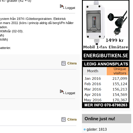
h 47 grader (42 +-5)
Loggat
ystem från 1974 i Göteborgstrakten. Elektrisk
mars 2011 (körs i princip aldrig då bergVPn håller
adon.
 KWh/år (02-03).
Wh)
0 kWh)
tterier.
Citera
Loggat
Online just nu!
Citera
gäster: 1813