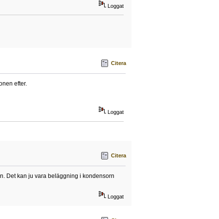
Loggat
Citera
onen efter.
Loggat
Citera
tten. Det kan ju vara beläggning i kondensorn
Loggat