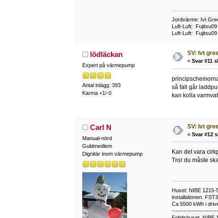
Jordvärme: Ivt Gre
Luft-Luft: Fujitsu
Luft-Luft: Fujitsu0
SV: Ivt gr
lödläckan
«
Svar #11 s
Expert på värmepump
principschemorna v
Antal inlägg: 393
så fall går laddpu
Karma +1/-0
kan kolla varmva
SV: Ivt gr
Carl N
«
Svar #12 s
Manual-nörd
Guldmedlem
Kan det vara cir
Dignitär inom värmepump
Tror du måste ska
Huset: NIBE 1215-5,
installationen. FST
Ca 5500 kWh i drive
-----------------------
Fritidshuset, NIBE 