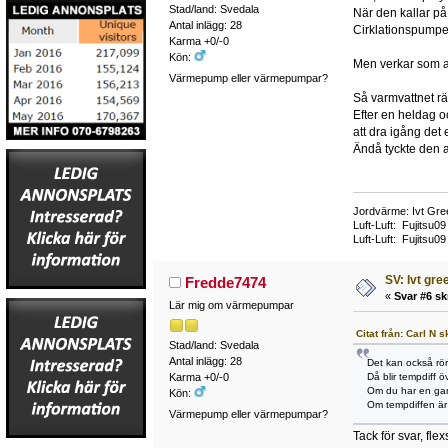
Stad/land: Svedala
När den kallar på 
Antal inlägg: 28
Cirklationspumpen
Karma +0/-0
Kön:
Men verkar som at
Värmepump eller värmepumpar?
Så varmvattnet räc
Efter en heldag o
att dra igång det
Ändå tyckte den a
Jordvärme: Ivt Gre
Luft-Luft: Fujitsu
Luft-Luft: Fujitsu0
SV: Ivt gr
Fredde7474
«
Svar #6 sk
Lär mig om värmepumpar
Citat från: Carl N 
Stad/land: Svedala
Antal inlägg: 28
Det kan också rö
Då blir tempdiff ö
Karma +0/-0
Om du har en gam
Kön:
Om tempdiffen är 
Värmepump eller värmepumpar?
Tack för svar, fle