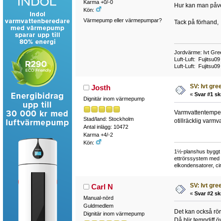
Karma +0/-0
Hur kan man påv
Kön:
Värmepump eller värmepumpar?
Tack på förhand,
Jordvärme: Ivt Gre
Luft-Luft: Fujitsu
Luft-Luft: Fujitsu0
SV: Ivt gr
Josth
«
Svar #1 sk
Dignitär inom värmepump
Varmvattentempera
Stad/land: Stockholm
otillräcklig varm
Antal inlägg: 10472
Karma +4/-2
Kön:
1½-planshus byggt i
ettrörssystem med r
elkondensatorer, cir
SV: Ivt gr
Carl N
«
Svar #2 sk
Manual-nörd
Guldmedlem
Det kan också rör
Dignitär inom värmepump
Då blir tempdiff ö