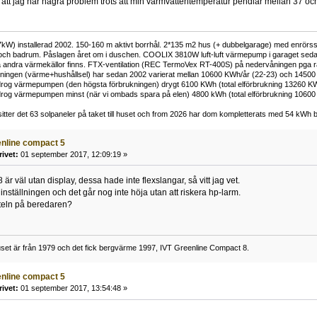
 att jag har några problem trots att min varmvattentemperatur pendlar mellan 37 oc
kW) installerad 2002. 150-160 m aktivt borrhål. 2*135 m2 hus (+ dubbelgarage) med enrörss
och badrum. Påslagen året om i duschen. COOLIX 3810W luft-luft värmepump i garaget sedan 
 andra värmekällor finns. FTX-ventilation (REC TermoVex RT-400S) på nedervåningen pga r
ukningen (värme+hushållsel) har sedan 2002 varierat mellan 10600 KWh/år (22-23) och 14500
rog värmepumpen (den högsta förbrukningen) drygt 6100 KWh (total elförbrukning 13260 K
rog värmepumpen minst (när vi ombads spara på elen) 4800 kWh (total elförbrukning 1060
tter det 63 solpaneler på taket till huset och from 2026 har dom kompletterats med 54 kWh ba
eenline compact 5
rivet:
01 september 2017, 12:09:19 »
 är väl utan display, dessa hade inte flexslangar, så vitt jag vet.
inställningen och det går nog inte höja utan att riskera hp-larm.
nteln på beredaren?
set är från 1979 och det fick bergvärme 1997, IVT Greenline Compact 8.
eenline compact 5
rivet:
01 september 2017, 13:54:48 »