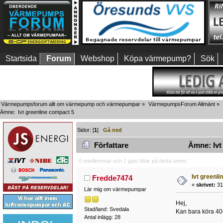
Startsida
Forum
Webshop
Köpa värmepump?
Sök
Värmepumpsforum allt om värmepump och värmepumpar
»
VärmepumpsForum Allmänt
»
Ämne:
Ivt greenline compact 5
Sidor: [
1
]
Gå ned
Författare
Ämne: Ivt 
0 medlemmar och 1 gäst tittar på detta ämne.
Ivt greenl
Fredde7474
«
skrivet:
31
Lär mig om värmepumpar
Hej,
Stad/land: Svedala
Kan bara köra 40-
Antal inlägg: 28