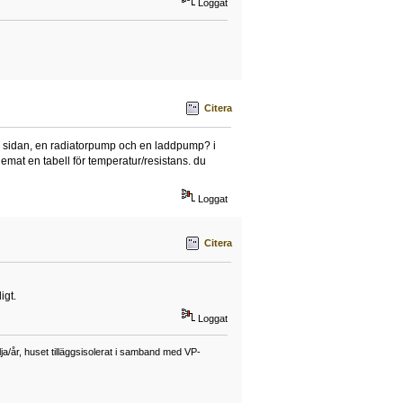
Loggat
Citera
arma sidan, en radiatorpump och en laddpump? i
hemat en tabell för temperatur/resistans. du
Loggat
Citera
igt.
Loggat
a/år, huset tilläggsisolerat i samband med VP-