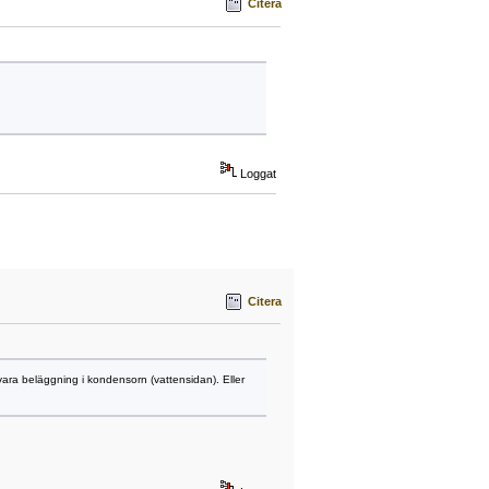
Citera
Loggat
Citera
 vara beläggning i kondensorn (vattensidan). Eller