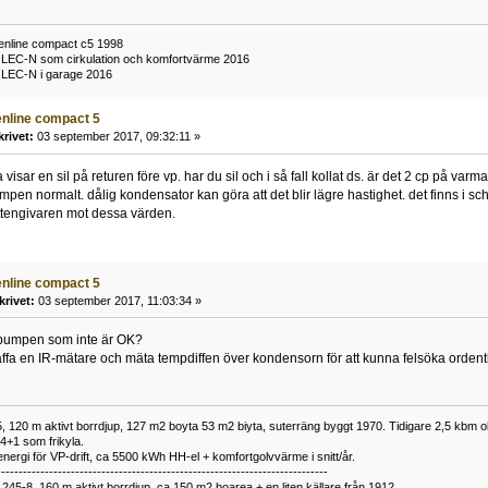
enline compact c5 1998
09 LEC-N som cirkulation och komfortvärme 2016
9 LEC-N i garage 2016
eenline compact 5
krivet:
03 september 2017, 09:32:11 »
isar en sil på returen före vp. har du sil och i så fall kollat ds. är det 2 cp på v
mpen normalt. dålig kondensator kan göra att det blir lägre hastighet. det finns i sc
ttengivaren mot dessa värden.
eenline compact 5
krivet:
03 september 2017, 11:03:34 »
kpumpen som inte är OK?
ffa en IR-mätare och mäta tempdiffen över kondensorn för att kunna felsöka ordentl
 120 m aktivt borrdjup, 127 m2 boyta 53 m2 biyta, suterräng byggt 1970. Tidigare 2,5 kbm olj
34+1 som frikyla.
nergi för VP-drift, ca 5500 kWh HH-el + komfortgolvvärme i snitt/år.
----------------------------------------------------------------------------
1245-8, 160 m aktivt borrdjup, ca 150 m2 boarea + en liten källare från 1912.