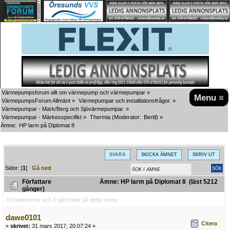
Värmepumpsforum allt om värmepump och värmepumpar
»
Menu ≡
VärmepumpsForum Allmänt
»
Värmepumpar och installationsfrågor.
»
Värmepumpar - Mark/Berg och Sjövärmepumpar.
»
Värmepumpar - Märkesspecifikt
»
Thermia
(Moderator:
Bertil
) »
Ämne:
HP larm på Diplomat 8
SVARA
SKICKA ÄMNET
SKRIV UT
Sidor: [
1
]
Gå ned
Författare
Ämne: HP larm på Diplomat 8 (läst 5212
gånger)
0 medlemmar och 1 gäst tittar på detta ämne.
dawe0101
Citera
«
skrivet:
31 mars 2017, 20:07:24 »