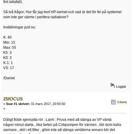
fint iallafall).
Så två frågor; Hur får jag bort HP-larmet och vad är det för fel på systemet
som inte ger värme i perifera radiatorer?
Inställningar just nu:
K: 40
Min: 15
Max: 55
K5: 3
K0: 3
K-1: 1
VS: 17
/Daniel
Loggat
25fOCUS
Citera
«
Svar #1 skrivet:
31 mars 2017, 20:55:50
»
Dåligt flöde igensatta rör : Larm : Prova med att stänga av VP vänta
någon minut starta , öka farten på Cirkpumpen för värmen , blir dom kalla
varmare , skit i ett filter , glöm inte att stänga ventilerna annars blir det