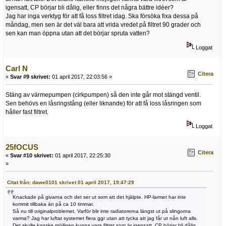
igensatt, CP börjar bli dålig, eller finns det några bättre idéer?
Jag har inga verktyg för att få loss filtret idag. Ska försöka fixa dessa på
måndag, men sen är det väl bara att vrida vredet på filtret 90 grader och
sen kan man öppna utan att det börjar spruta vatten?
Loggat
Carl N
Citera
«
Svar #9 skrivet:
01 april 2017, 22:03:56 »
Stäng av värmepumpen (cirkpumpen) så den inte går mot stängd ventil.
Sen behövs en låsringstång (eller liknande) för att få loss låsringen som
håller fast filtret.
Loggat
25fOCUS
Citera
«
Svar #10 skrivet:
01 april 2017, 22:25:30
»
Citat från: dawe0101 skrivet 01 april 2017, 19:47:29
Knackade på givarna och det ser ut som att det hjälpte. HP-larmet har inte
kommit tillbaka än på ca 10 timmar.
Så nu till originalproblemet. Varför blir inte radiatorerna längst ut på slingorna
varma? Jag har luftat systemet flera ggr utan att tycka att jag får ut nån luft alls.
Det skulle kanske möjligen kunna vara filtret som är igensatt, CP börjar bli dålig,