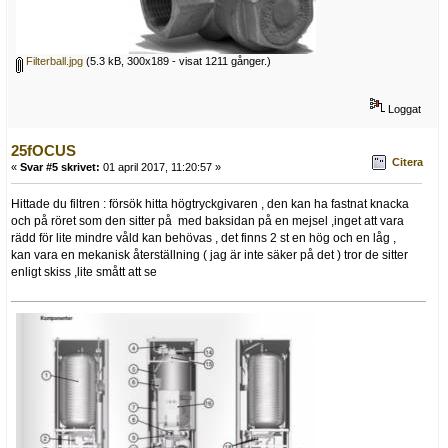
Filterball.jpg
(5.3 kB, 300x189 - visat 1211 gånger.)
Loggat
25fOCUS
Citera
«
Svar #5 skrivet:
01 april 2017, 11:20:57 »
Hittade du filtren : försök hitta högtryckgivaren , den kan ha fastnat knacka
och på röret som den sitter på med baksidan på en mejsel ,inget att vara
rädd för lite mindre våld kan behövas , det finns 2 st en hög och en låg ,
kan vara en mekanisk återställning ( jag är inte säker på det ) tror de sitter
enligt skiss ,lite smått att se