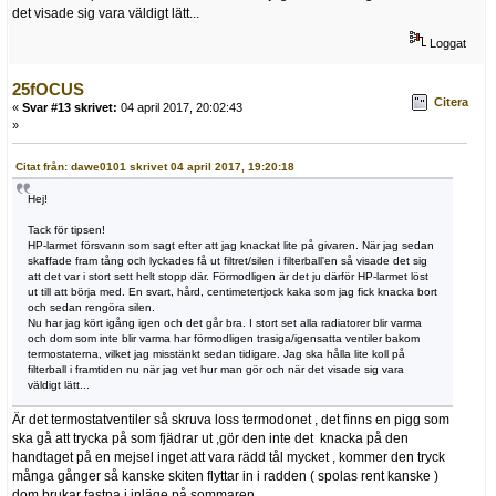
det visade sig vara väldigt lätt...
Loggat
25fOCUS
Citera
«
Svar #13 skrivet:
04 april 2017, 20:02:43
»
Citat från: dawe0101 skrivet 04 april 2017, 19:20:18
Hej!
Tack för tipsen!
HP-larmet försvann som sagt efter att jag knackat lite på givaren. När jag sedan
skaffade fram tång och lyckades få ut filtret/silen i filterball'en så visade det sig
att det var i stort sett helt stopp där. Förmodligen är det ju därför HP-larmet löst
ut till att börja med. En svart, hård, centimetertjock kaka som jag fick knacka bort
och sedan rengöra silen.
Nu har jag kört igång igen och det går bra. I stort set alla radiatorer blir varma
och dom som inte blir varma har förmodligen trasiga/igensatta ventiler bakom
termostaterna, vilket jag misstänkt sedan tidigare. Jag ska hålla lite koll på
filterball i framtiden nu när jag vet hur man gör och när det visade sig vara
väldigt lätt...
Är det termostatventiler så skruva loss termodonet , det finns en pigg som
ska gå att trycka på som fjädrar ut ,gör den inte det knacka på den
handtaget på en mejsel inget att vara rädd tål mycket , kommer den tryck
många gånger så kanske skiten flyttar in i radden ( spolas rent kanske )
dom brukar fastna i inläge på sommaren