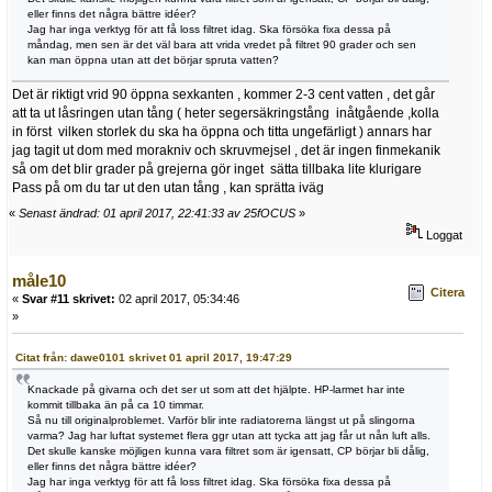
eller finns det några bättre idéer?
Jag har inga verktyg för att få loss filtret idag. Ska försöka fixa dessa på
måndag, men sen är det väl bara att vrida vredet på filtret 90 grader och sen
kan man öppna utan att det börjar spruta vatten?
Det är riktigt vrid 90 öppna sexkanten , kommer 2-3 cent vatten , det går
att ta ut låsringen utan tång ( heter segersäkringstång inåtgående ,kolla
in först vilken storlek du ska ha öppna och titta ungefärligt ) annars har
jag tagit ut dom med morakniv och skruvmejsel , det är ingen finmekanik
så om det blir grader på grejerna gör inget sätta tillbaka lite klurigare
Pass på om du tar ut den utan tång , kan sprätta iväg
«
Senast ändrad: 01 april 2017, 22:41:33 av 25fOCUS
»
Loggat
måle10
Citera
«
Svar #11 skrivet:
02 april 2017, 05:34:46
»
Citat från: dawe0101 skrivet 01 april 2017, 19:47:29
Knackade på givarna och det ser ut som att det hjälpte. HP-larmet har inte
kommit tillbaka än på ca 10 timmar.
Så nu till originalproblemet. Varför blir inte radiatorerna längst ut på slingorna
varma? Jag har luftat systemet flera ggr utan att tycka att jag får ut nån luft alls.
Det skulle kanske möjligen kunna vara filtret som är igensatt, CP börjar bli dålig,
eller finns det några bättre idéer?
Jag har inga verktyg för att få loss filtret idag. Ska försöka fixa dessa på