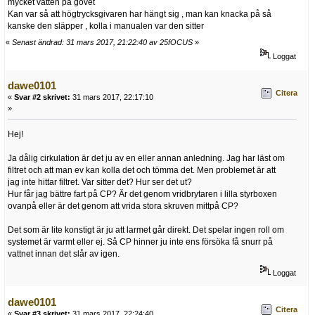
mycket vatten på govet
Kan var så att högtrycksgivaren har hängt sig , man kan knacka på så
kanske den släpper , kolla i manualen var den sitter
«
Senast ändrad: 31 mars 2017, 21:22:40 av 25fOCUS
»
Loggat
dawe0101
Citera
«
Svar #2 skrivet:
31 mars 2017, 22:17:10
»
Hej!
Ja dålig cirkulation är det ju av en eller annan anledning. Jag har läst om
filtret och att man ev kan kolla det och tömma det. Men problemet är att
jag inte hittar filtret. Var sitter det? Hur ser det ut?
Hur får jag bättre fart på CP? Är det genom vridbrytaren i lilla styrboxen
ovanpå eller är det genom att vrida stora skruven mittpå CP?
Det som är lite konstigt är ju att larmet går direkt. Det spelar ingen roll om
systemet är varmt eller ej. Så CP hinner ju inte ens försöka få snurr på
vattnet innan det slår av igen.
Loggat
dawe0101
Citera
«
Svar #3 skrivet:
31 mars 2017, 22:24:40