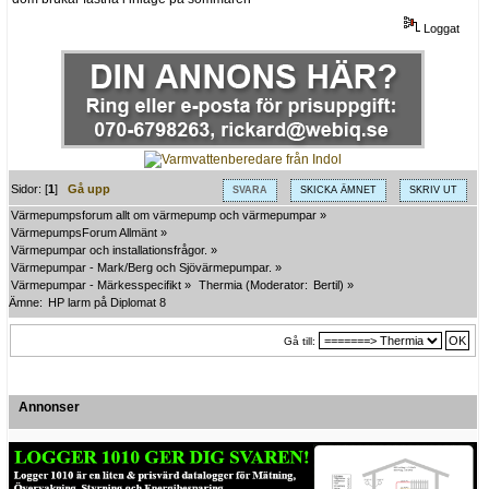
Loggat
Sidor: [
1
]
Gå upp
SVARA
SKICKA ÄMNET
SKRIV UT
Värmepumpsforum allt om värmepump och värmepumpar
»
VärmepumpsForum Allmänt
»
Värmepumpar och installationsfrågor.
»
Värmepumpar - Mark/Berg och Sjövärmepumpar.
»
Värmepumpar - Märkesspecifikt
»
Thermia
(Moderator:
Bertil
) »
Ämne:
HP larm på Diplomat 8
Gå till:
Annonser