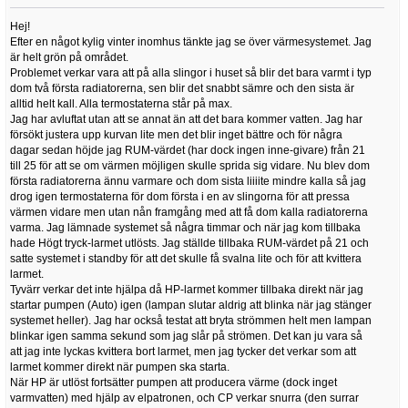
Hej!
Efter en något kylig vinter inomhus tänkte jag se över värmesystemet. Jag
är helt grön på området.
Problemet verkar vara att på alla slingor i huset så blir det bara varmt i typ
dom två första radiatorerna, sen blir det snabbt sämre och den sista är
alltid helt kall. Alla termostaterna står på max.
Jag har avluftat utan att se annat än att det bara kommer vatten. Jag har
försökt justera upp kurvan lite men det blir inget bättre och för några
dagar sedan höjde jag RUM-värdet (har dock ingen inne-givare) från 21
till 25 för att se om värmen möjligen skulle sprida sig vidare. Nu blev dom
första radiatorerna ännu varmare och dom sista liiiite mindre kalla så jag
drog igen termostaterna för dom första i en av slingorna för att pressa
värmen vidare men utan nån framgång med att få dom kalla radiatorerna
varma. Jag lämnade systemet så några timmar och när jag kom tillbaka
hade Högt tryck-larmet utlösts. Jag ställde tillbaka RUM-värdet på 21 och
satte systemet i standby för att det skulle få svalna lite och för att kvittera
larmet.
Tyvärr verkar det inte hjälpa då HP-larmet kommer tillbaka direkt när jag
startar pumpen (Auto) igen (lampan slutar aldrig att blinka när jag stänger
systemet heller). Jag har också testat att bryta strömmen helt men lampan
blinkar igen samma sekund som jag slår på strömen. Det kan ju vara så
att jag inte lyckas kvittera bort larmet, men jag tycker det verkar som att
larmet kommer direkt när pumpen ska starta.
När HP är utlöst fortsätter pumpen att producera värme (dock inget
varmvatten) med hjälp av elpatronen, och CP verkar snurra (den surrar