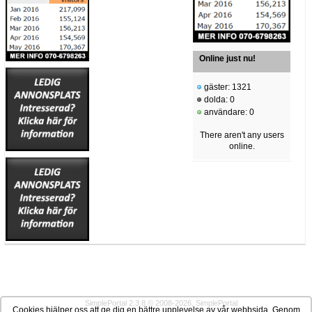
Online just nu!
gäster: 1321
dolda: 0
användare: 0
There aren't any users
online.
SimplePortal 2.3.8 © 2008-2026, SimplePortal
Cookies hjälper oss att ge dig en bättre upplevelse av vår webbsida. Genom