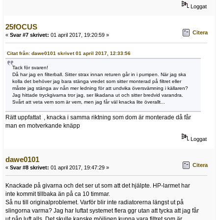
Loggat
25fOCUS
Citera
«
Svar #7 skrivet:
01 april 2017, 19:20:59 »
Citat från: dawe0101 skrivet 01 april 2017, 12:33:56
Tack för svaren!
Då har jag en filterball. Sitter strax innan returen går in i pumpen. När jag ska
kolla det behöver jag bara stänga vredet som sitter monterad på filtret eller
måste jag stänga av nån mer ledning för att undvika översvämning i källaren?
Jag hittade tryckgivarna tror jag, ser likadana ut och sitter bredvid varandra.
Svårt att veta vem som är vem, men jag får väl knacka lite överallt...
Rätt uppfattat , knacka i samma riktning som dom är monterade då får
man en motverkande knäpp
Loggat
dawe0101
Citera
«
Svar #8 skrivet:
01 april 2017, 19:47:29 »
Knackade på givarna och det ser ut som att det hjälpte. HP-larmet har
inte kommit tillbaka än på ca 10 timmar.
Så nu till originalproblemet. Varför blir inte radiatorerna längst ut på
slingorna varma? Jag har luftat systemet flera ggr utan att tycka att jag får
ut nån luft alls. Det skulle kanske möjligen kunna vara filtret som är