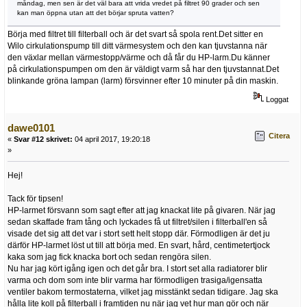
måndag, men sen är det väl bara att vrida vredet på filtret 90 grader och sen
kan man öppna utan att det börjar spruta vatten?
Börja med filtret till filterball och är det svart så spola rent.Det sitter en
Wilo cirkulationspump till ditt värmesystem och den kan tjuvstanna när
den växlar mellan värmestopp/värme och då får du HP-larm.Du känner
på cirkulationspumpen om den är väldigt varm så har den tjuvstannat.Det
blinkande gröna lampan (larm) försvinner efter 10 minuter på din maskin.
Loggat
dawe0101
Citera
«
Svar #12 skrivet:
04 april 2017, 19:20:18
»
Hej!
Tack för tipsen!
HP-larmet försvann som sagt efter att jag knackat lite på givaren. När jag
sedan skaffade fram tång och lyckades få ut filtret/silen i filterball'en så
visade det sig att det var i stort sett helt stopp där. Förmodligen är det ju
därför HP-larmet löst ut till att börja med. En svart, hård, centimetertjock
kaka som jag fick knacka bort och sedan rengöra silen.
Nu har jag kört igång igen och det går bra. I stort set alla radiatorer blir
varma och dom som inte blir varma har förmodligen trasiga/igensatta
ventiler bakom termostaterna, vilket jag misstänkt sedan tidigare. Jag ska
hålla lite koll på filterball i framtiden nu när jag vet hur man gör och när