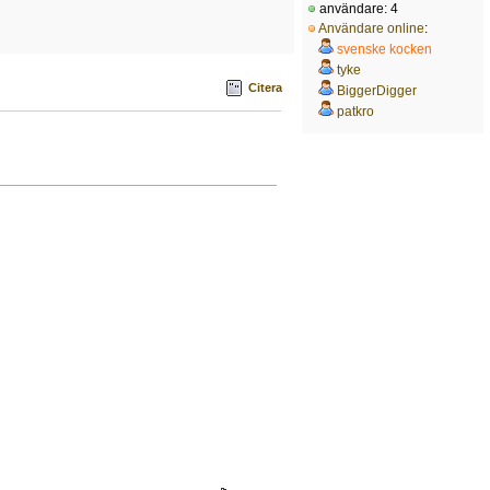
användare: 4
Användare online
:
svenske kocken
tyke
Citera
BiggerDigger
patkro