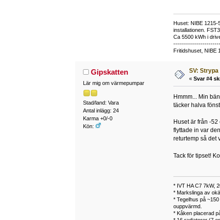
Huset: NIBE 1215-5,
installationen. FST
Ca 5500 kWh i drive
-----------------------
Fritidshuset, NIBE 
SV: Strypa 
Gipskatten
«
Svar #4 sk
Lär mig om värmepumpar
Hmmm... Min bänks
Stad/land: Vara
täcker halva fönst
Antal inlägg: 24
Karma +0/-0
Huset är från -52
Kön:
flyttade in var de
returtemp så det 
Tack för tipset! K
* IVT HA C7 7kW, 
* Markslinga av okä
* Tegelhus på ~150 m
ouppvärmd.
* Kåken placerad på
* 16 radiatorer (7 