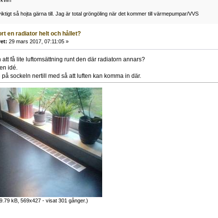
3 kWh
iktigt så hojta gärna till. Jag är total gröngöling när det kommer till värmepumpar/VVS
rt en radiator helt och hållet?
et:
29 mars 2017, 07:11:05 »
att få lite luftomsättning runt den där radiatorn annars?
en idé.
 på sockeln nertill med så att luften kan komma in där.
9.79 kB, 569x427 - visat 301 gånger.)