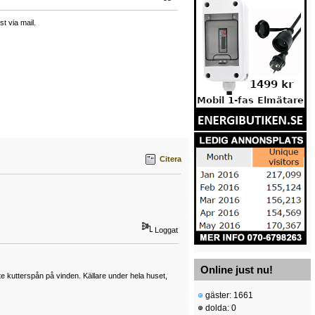
t via mail.
Citera
Loggat
Online just nu!
lite kutterspån på vinden. Källare under hela huset,
gäster: 1661
dolda: 0