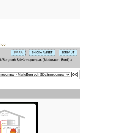
SVARA
SKICKA ÄMNET
SKRIV UT
k/Berg och Sjövärmepumpar.
(Moderator:
Bertil
) »