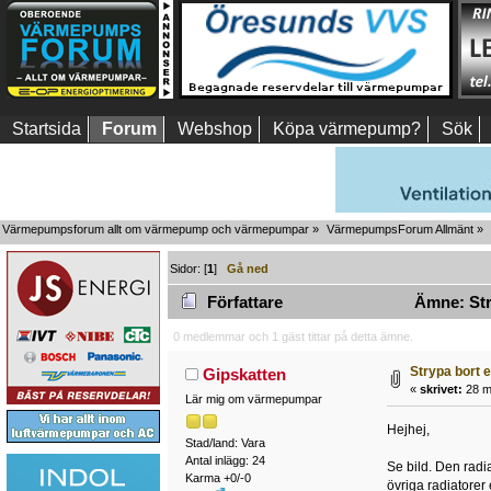
Startsida
Forum
Webshop
Köpa värmepump?
Sök
Värmepumpsforum allt om värmepump och värmepumpar
»
VärmepumpsForum Allmänt
»
Sidor: [
1
]
Gå ned
Författare
Ämne: Stry
0 medlemmar och 1 gäst tittar på detta ämne.
Strypa bort e
Gipskatten
«
skrivet:
28 m
Lär mig om värmepumpar
Hejhej,
Stad/land: Vara
Antal inlägg: 24
Se bild. Den radia
Karma +0/-0
övriga radiatorer 