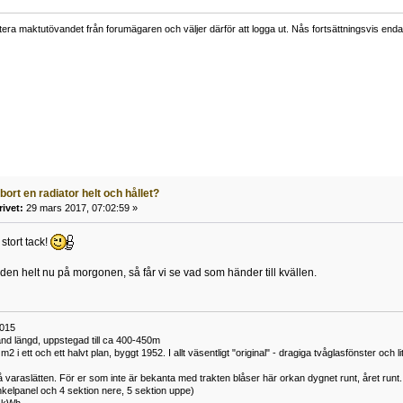
tera maktutövandet från forumägaren och väljer därför att logga ut. Nås fortsättningsvis endas
bort en radiator helt och hållet?
rivet:
29 mars 2017, 07:02:59 »
tort tack!
 den helt nu på morgonen, så får vi se vad som händer till kvällen.
2015
nd längd, uppstegad till ca 400-450m
2 i ett och ett halvt plan, byggt 1952. I allt väsentligt "original" - dragiga tvåglasfönster och 
 varaslätten. För er som inte är bekanta med trakten blåser här orkan dygnet runt, året runt.
enkelpanel och 4 sektion nere, 5 sektion uppe)