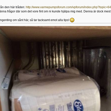
ån den här tråden:
http://www.varmepumpsforum.com/vpforum/index.php?topic
nna frågor där som det vore fint om ni kunde hjälpa mig med. Denna är dock mest 
ingenting om sånt här, så tar tacksamt emot alla tips!