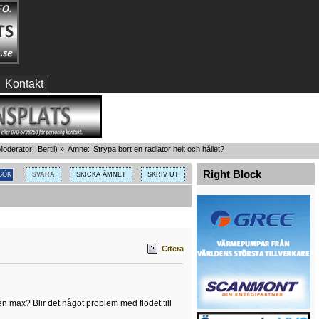
Kontakt
oderator:
Bertil
) »
Ämne:
Strypa bort en radiator helt och hållet?
Right Block
SVARA
SKICKA ÄMNET
SKRIV UT
Citera
ten max? Blir det något problem med flödet till