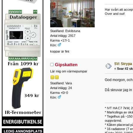
Har svårt att accep
Over and out!
Stad/land: Eskilstuna
Antal inlägg: 2917
Karma +17/-1
Kön:
koppar är fint
SV: Strypa 
Gipskatten
«
Svar #2 sk
Lär mig om värmepumpar
God morgon, och s
Stad/land: Vara
Antal inlägg: 24
Då skruvar jag in
Karma +0/-0
Kön:
* IVT HA C7 7kW, 
* Markslinga av okä
* Tegelhus på ~150 m
ouppvärmd.
* Kåken placerad på
* 16 radiatorer (7 