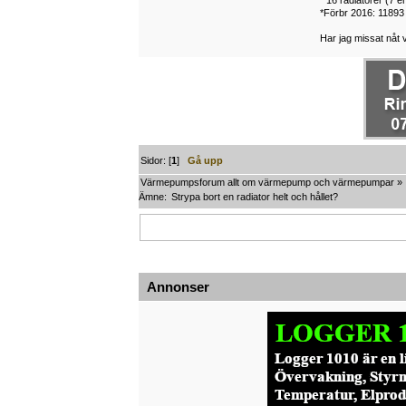
*Förbr 2016: 1189
Har jag missat nåt v
Sidor: [
1
]
Gå upp
Värmepumpsforum allt om värmepump och värmepumpar
»
Ämne:
Strypa bort en radiator helt och hållet?
Annonser