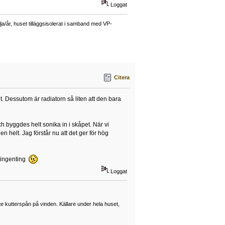
Loggat
a/år, huset tilläggsisolerat i samband med VP-
Citera
. Dessutom är radiatorn så liten att den bara
 byggdes helt sonika in i skåpet. När vi
n helt. Jag förstår nu att det ger för hög
n ingenting
Loggat
lite kutterspån på vinden. Källare under hela huset,