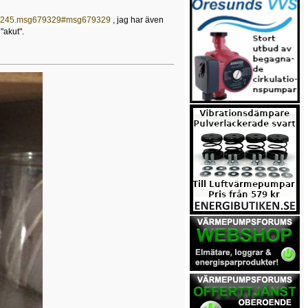
=64245.msg679329#msg679329
, jag har även
"akut".