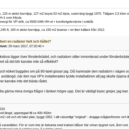
 120 m aktivt borrdjup, 127 m2 boyta 53 m2 biyta, suterräng byggt 1970. Tidigare 2,5 kbm olj
34+1 som frikyla.
nergi för VP-drift, ca 5500 kWh HH-el + komfortgolvvärme i snitt/år.
----------------------------------------------------------------------------
1245-8, 160 m aktivt borrdjup, ca 150 m2 boarea + en liten källare från 1912.
bort en radiator helt och hållet?
rivet:
29 mars 2017, 07:20:40 »
kiva ligger över fönsterbrädet, och radiatorn sitter inmonterad under fönsterbrädet
ret så det blir kanske inte så effektivt?
 och köket byggdes om på 80-talet gissar jag. Då hamnade den radiatorn i vägen och
n avstängd, när den nya VP'n installerades tyckte installatören att jag skulle öppna de
var kanske inte det bästa rådet.
olla gärna mina övriga frågor i länken högre upp. Det är väldigt basic grejer, jag ka
2015
nd längd, uppstegad till ca 400-450m
2 i ett och ett halvt plan, byggt 1952. I allt väsentligt "original" - dragiga tvåglasfönster och 
 varaslätten. För er som inte är bekanta med trakten blåser här orkan dygnet runt, året runt.
enkelpanel och 4 sektion nere, 5 sektion uppe)