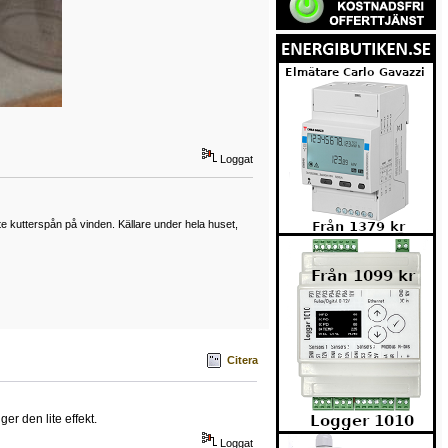
Loggat
lite kutterspån på vinden. Källare under hela huset,
Citera
er den lite effekt.
Loggat