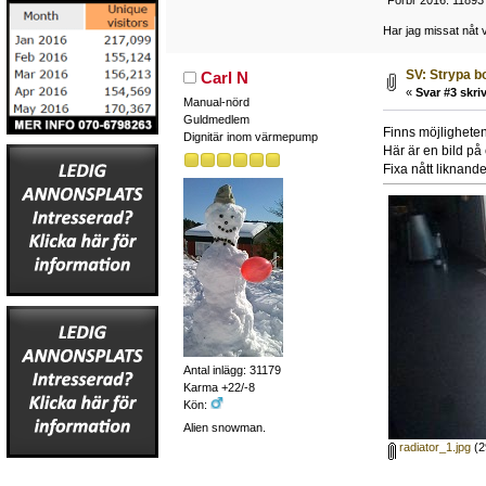
*Förbr 2016: 1189
Har jag missat nåt v
SV: Strypa bo
Carl N
«
Svar #3 skriv
Manual-nörd
Guldmedlem
Finns möjligheten 
Dignitär inom värmepump
Här är en bild på 
Fixa nått liknande
Antal inlägg: 31179
Karma +22/-8
Kön:
Alien snowman.
radiator_1.jpg
(2