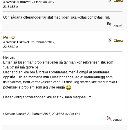
Citera
«
Svar #10 skrivet:
21 februari 2017,
21:31:58 »
Och sådana offeranoder tar slut med tiden, ska kollas och bytas i tid.
Loggat
Per O
Citera
«
Svar #11 skrivet:
21 februari 2017,
22:32:39 »
Hei Jiri,
Enten så løser man problemet eller så tar man konsekvensen slik som
"Baltic" nå må gjøre :-)
Det handler ikke om å forska i problemet, men å omgå at problemer
oppstår. Før jeg monterte min Elysator hadde jeg et varmeanlegg som
ikke varmet, fordi varmeveksler var full i rust. Jeg startet ikke med forska i
potensielle problem som jeg ville omgå
Det er viktig at offeranoder ikke er zink, men magnesium.
«
Senast ändrad: 21 februari 2017, 22:34:35 av Per O
»
Loggat