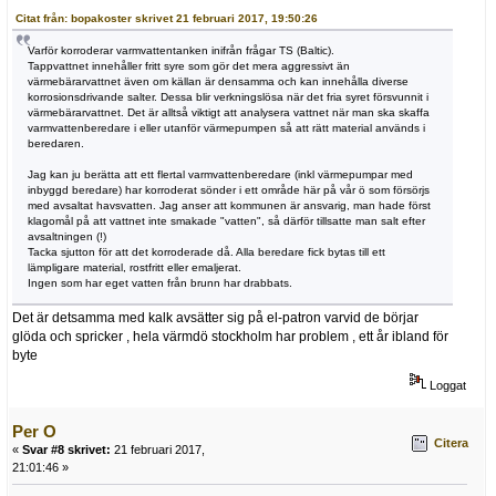
Citat från: bopakoster skrivet 21 februari 2017, 19:50:26
Varför korroderar varmvattentanken inifrån frågar TS (Baltic).
Tappvattnet innehåller fritt syre som gör det mera aggressivt än
värmebärarvattnet även om källan är densamma och kan innehålla diverse
korrosionsdrivande salter. Dessa blir verkningslösa när det fria syret försvunnit i
värmebärarvattnet. Det är alltså viktigt att analysera vattnet när man ska skaffa
varmvattenberedare i eller utanför värmepumpen så att rätt material används i
beredaren.
Jag kan ju berätta att ett flertal varmvattenberedare (inkl värmepumpar med
inbyggd beredare) har korroderat sönder i ett område här på vår ö som försörjs
med avsaltat havsvatten. Jag anser att kommunen är ansvarig, man hade först
klagomål på att vattnet inte smakade "vatten", så därför tillsatte man salt efter
avsaltningen (!)
Tacka sjutton för att det korroderade då. Alla beredare fick bytas till ett
lämpligare material, rostfritt eller emaljerat.
Ingen som har eget vatten från brunn har drabbats.
Det är detsamma med kalk avsätter sig på el-patron varvid de börjar
glöda och spricker , hela värmdö stockholm har problem , ett år ibland för
byte
Loggat
Per O
Citera
«
Svar #8 skrivet:
21 februari 2017,
21:01:46 »