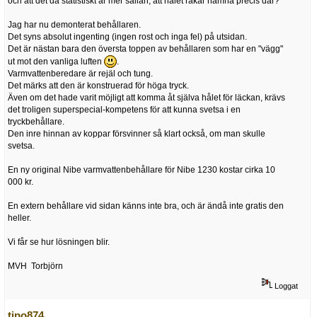
och att det då statistiskt är mer sällan, att hålet råkar hamna precis där?
Jag har nu demonterat behållaren.
Det syns absolut ingenting (ingen rost och inga fel) på utsidan.
Det är nästan bara den översta toppen av behållaren som har en "vägg"
ut mot den vanliga luften
.
Varmvattenberedare är rejäl och tung.
Det märks att den är konstruerad för höga tryck.
Även om det hade varit möjligt att komma åt själva hålet för läckan, krävs
det troligen superspecial-kompetens för att kunna svetsa i en
tryckbehållare.
Den inre hinnan av koppar försvinner så klart också, om man skulle
svetsa.
En ny original Nibe varmvattenbehållare för Nibe 1230 kostar cirka 10
000 kr.
En extern behållare vid sidan känns inte bra, och är ändå inte gratis den
heller.
Vi får se hur lösningen blir.
MVH Torbjörn
Loggat
tipo874