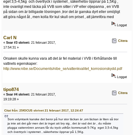
eget 3,5-4,5kg och övertryck i systemet , säkerhetsv öppnar på 1,5Kg ,
inte ovanligt med läcka på VVB som sitter i VP eller oljepanna , en VVB
på sidan om är billigaste lösningen ,tror det är ganska dyrt eller omöjligt
att göra något åt , men kolla för kul skull om priset , att jämnföra med
Loggat
Carl N
Citera
«
Svar #3 skrivet:
21 februari 2017,
17:54:31 »
Orsaken skulle kunna vara att det är fel material i VVB i förhållande till
vattnets egenskaper:
http://www.nibe.se/Documents/nibe_se/vattenkvalitet_korrosionskydd.pdf
Loggat
tipo874
Citera
«
Svar #4 skrivet:
21 februari 2017,
19:19:28 »
Citat från: 25fOCUS skrivet 21 februari 2017, 12:24:47
Som volymtank kanske det beror på hur stor läckan är ,om läckan är liten så tror
ja inte att det går men det är inget att bry sig , det är vad det är , du måste
plugga vattenrören annars får du tryck utifrån kommunalt 5-7Kg eget 3,5-4,5kg
och övertryck i systemet , säkerhetsv öppnar på 1,5Kg.