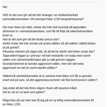
Hej
VAD är det som gör att det blir läckage i en dubbelmantlad
varmvattenberedare i till exempel Nibe 1230 bergvärmepump?
Om man läser på nätet, verkar det inte helt ovanligt att tappvatten
strömmar in i värmebärarkretsen, som får till följd att säkerhetsventilen
löser ut.
Vad är det som gör att det läcker precis där?
Varför rostar det inte sönder på andra ställen så att vattnet i stället läcker
ut på golvet?
Påverkar värmen på något sätt, så att det är därför det hellre rostar där?
Tappvattnet ligger ju i princip i ett kärl nedsänkt i en balja med varmt
vatten och värmeöverföringen går ju rakt genom väggen.
Grundproblemet är kanske aggressivt vatten, men blir det extra
aggressivt om det är varmt utanför plåten?
Vattnet på värmebärarsidan är ju samma hela tiden och får ju ganska
snart slut på syre, så det aggressiva kommer väl från kommunens vatten?
Jag antar att det inte finns någon chans att reparera hålet.
Det är väl en ny tank som gäller?
Något tips på var man kan få tag på en ny billig varmvattenberedare till
en Nibe 1230.