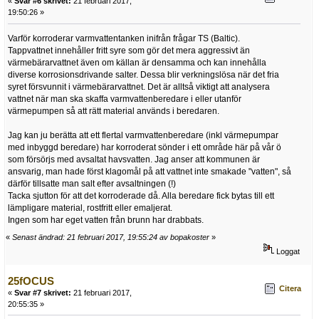
«
Svar #6 skrivet:
21 februari 2017,
19:50:26 »
Varför korroderar varmvattentanken inifrån frågar TS (Baltic).
Tappvattnet innehåller fritt syre som gör det mera aggressivt än
värmebärarvattnet även om källan är densamma och kan innehålla
diverse korrosionsdrivande salter. Dessa blir verkningslösa när det fria
syret försvunnit i värmebärarvattnet. Det är alltså viktigt att analysera
vattnet när man ska skaffa varmvattenberedare i eller utanför
värmepumpen så att rätt material används i beredaren.
Jag kan ju berätta att ett flertal varmvattenberedare (inkl värmepumpar
med inbyggd beredare) har korroderat sönder i ett område här på vår ö
som försörjs med avsaltat havsvatten. Jag anser att kommunen är
ansvarig, man hade först klagomål på att vattnet inte smakade "vatten", så
därför tillsatte man salt efter avsaltningen (!)
Tacka sjutton för att det korroderade då. Alla beredare fick bytas till ett
lämpligare material, rostfritt eller emaljerat.
Ingen som har eget vatten från brunn har drabbats.
«
Senast ändrad: 21 februari 2017, 19:55:24 av bopakoster
»
Loggat
25fOCUS
Citera
«
Svar #7 skrivet:
21 februari 2017,
20:55:35 »