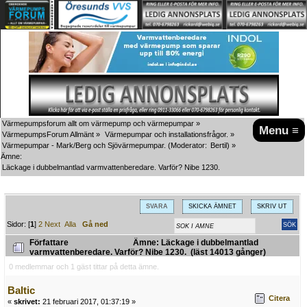
Värmepumpsforum allt om värmepump och värmepumpar
»
Menu ≡
VärmepumpsForum Allmänt
»
Värmepumpar och installationsfrågor.
»
Värmepumpar - Mark/Berg och Sjövärmepumpar.
(Moderator:
Bertil
) »
Ämne:
Läckage i dubbelmantlad varmvattenberedare. Varför? Nibe 1230.
SVARA
SKICKA ÄMNET
SKRIV UT
Sidor: [
1
]
2
Next
Alla
Gå ned
Författare
Ämne: Läckage i dubbelmantlad
varmvattenberedare. Varför? Nibe 1230. (läst 14013 gånger)
0 medlemmar och 1 gäst tittar på detta ämne.
Baltic
Citera
«
skrivet:
21 februari 2017, 01:37:19 »