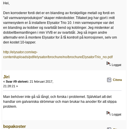
Hei,
Den korroderer fordi det er en blanding av forskjellige metall og fordi en
"all varmvannproduksjon" skaper mikrobobler. Tiltaket jeg har gjort i mitt
varmesystem er å installere Elysator Trio 10. I min varmepumpe var det
en blanding av kobber og svartstål bend og koblinger. Jeg mistenker at
dobbeltbemantlingen i min VVB er av svartstål. Jeg så ingen andre
alternativ enn å montere Elysator for å få kontroll på korrosjonen, selv om
den kostet 10-lapper.
http://elysator.com/wp-
content/uploads/pdf/elysator/brochure/no/brochureElysatorTrio_no.pdf
Loggat
Jiri
Citera
«
Svar #9 skrivet:
21 februari 2017,
21:28:21 »
Man behöver inte gå så långt, och forska i problemet. Självklart att det
handlar om galvaniska strömmar och man brukar ha anoder för att slippa
problem.
Loggat
bopakoster