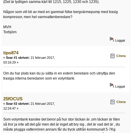
(Det är tydligen samma kärl till 1215, 1225, 1230 och 1235).
Någon som vill bli av med en gammal Nibe bergvärmepump med trasig
kompressor, men hel varmvattenberedare?
MVH
Torbjörn
Loggat
tipo874
Citera
«
Svar #1 skrivet:
21 februari 2017,
03:16:29 »
Om du har plats kan du ju sätta in en extern beredare och utnyttja den
trasiga interna beredaren som en volymtank.
Loggat
25fOCUS
Citera
«
Svar #2 skrivet:
21 februari 2017,
12:24:47 »
Som volymtank kanske det beror på hur stor läckan är ,om läckan är liten
så tror ja inte att det går men det är inget att bry sig , det är vad det är , du
måste plugga vattenrören annars får du tryck utifrån kommunalt 5-7Kg