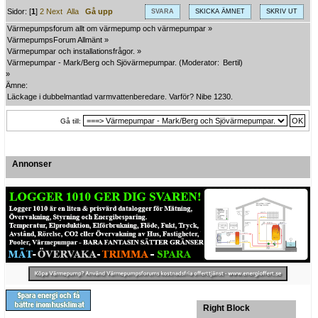
Sidor: [
1
]
2
Next
Alla
Gå upp
SVARA
SKICKA ÄMNET
SKRIV UT
Värmepumpsforum allt om värmepump och värmepumpar
»
VärmepumpsForum Allmänt
»
Värmepumpar och installationsfrågor.
»
Värmepumpar - Mark/Berg och Sjövärmepumpar.
(Moderator:
Bertil
)
»
Ämne:
Läckage i dubbelmantlad varmvattenberedare. Varför? Nibe 1230.
Gå till:
Annonser
Right Block