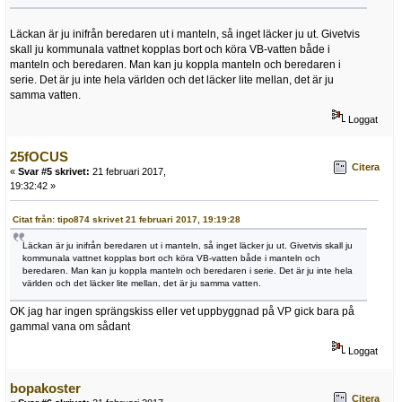
Läckan är ju inifrån beredaren ut i manteln, så inget läcker ju ut. Givetvis
skall ju kommunala vattnet kopplas bort och köra VB-vatten både i
manteln och beredaren. Man kan ju koppla manteln och beredaren i
serie. Det är ju inte hela världen och det läcker lite mellan, det är ju
samma vatten.
Loggat
25fOCUS
Citera
«
Svar #5 skrivet:
21 februari 2017,
19:32:42 »
Citat från: tipo874 skrivet 21 februari 2017, 19:19:28
Läckan är ju inifrån beredaren ut i manteln, så inget läcker ju ut. Givetvis skall ju
kommunala vattnet kopplas bort och köra VB-vatten både i manteln och
beredaren. Man kan ju koppla manteln och beredaren i serie. Det är ju inte hela
världen och det läcker lite mellan, det är ju samma vatten.
OK jag har ingen sprängskiss eller vet uppbyggnad på VP gick bara på
gammal vana om sådant
Loggat
bopakoster
Citera