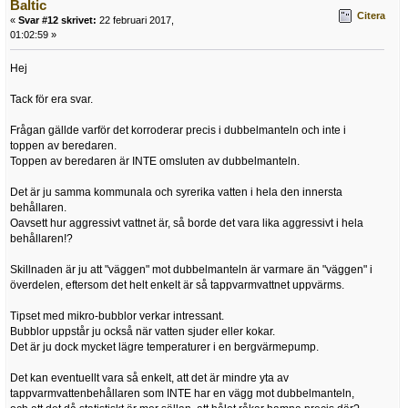
Baltic
Citera
«
Svar #12 skrivet:
22 februari 2017,
01:02:59 »
Hej
Tack för era svar.
Frågan gällde varför det korroderar precis i dubbelmanteln och inte i
toppen av beredaren.
Toppen av beredaren är INTE omsluten av dubbelmanteln.
Det är ju samma kommunala och syrerika vatten i hela den innersta
behållaren.
Oavsett hur aggressivt vattnet är, så borde det vara lika aggressivt i hela
behållaren!?
Skillnaden är ju att "väggen" mot dubbelmanteln är varmare än "väggen" i
överdelen, eftersom det helt enkelt är så tappvarmvattnet uppvärms.
Tipset med mikro-bubblor verkar intressant.
Bubblor uppstår ju också när vatten sjuder eller kokar.
Det är ju dock mycket lägre temperaturer i en bergvärmepump.
Det kan eventuellt vara så enkelt, att det är mindre yta av
tappvarmvattenbehållaren som INTE har en vägg mot dubbelmanteln,