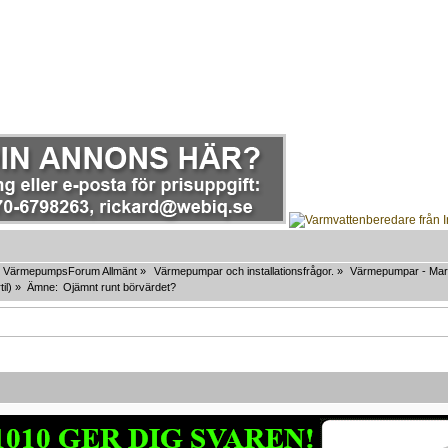
VärmepumpsForum Allmänt
»
Värmepumpar och installationsfrågor.
»
Värmepumpar - Mar
til
) »
Ämne:
Ojämnt runt börvärdet? 