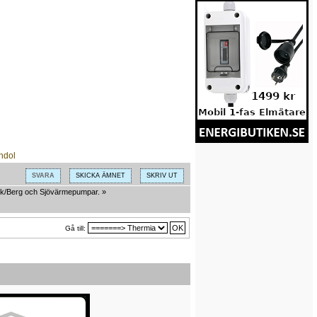
SVARA
SKICKA ÄMNET
SKRIV UT
k/Berg och Sjövärmepumpar.
»
Gå till: