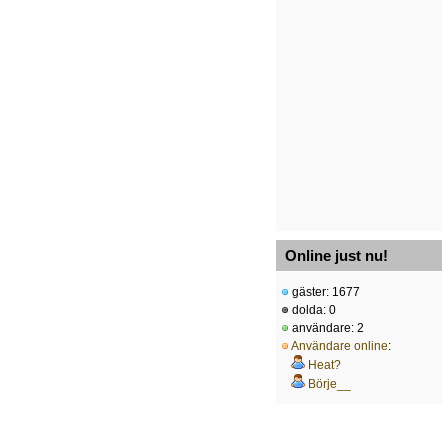
Online just nu!
gäster: 1677
dolda: 0
användare: 2
Användare online
:
Heat?
Börje__