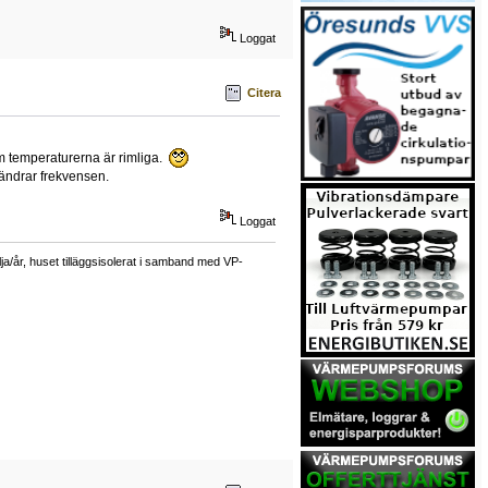
Loggat
Citera
 om temperaturerna är rimliga.
ändrar frekvensen.
Loggat
a/år, huset tilläggsisolerat i samband med VP-