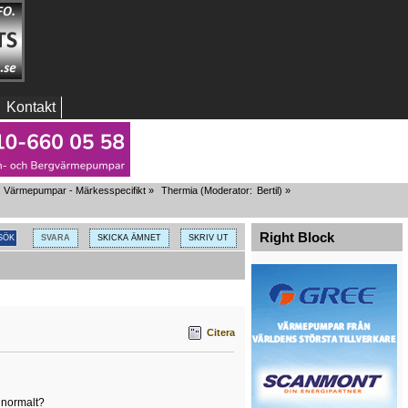
Kontakt
Värmepumpar - Märkesspecifikt
»
Thermia
(Moderator:
Bertil
) »
Right Block
SVARA
SKICKA ÄMNET
SKRIV UT
Citera
a normalt?