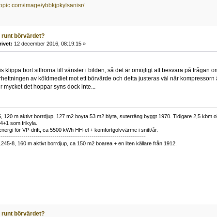
topic.com/image/ybbkjpkylsanisr/
 runt börvärdet?
rivet:
12 december 2016, 08:19:15 »
 klippa bort siffrorna till vänster i bilden, så det är omöjligt att besvara på frågan
hettningen av köldmediet mot ett börvärde och detta justeras väl när kompressorn 
 mycket det hoppar syns dock inte...
 120 m aktivt borrdjup, 127 m2 boyta 53 m2 biyta, suterräng byggt 1970. Tidigare 2,5 kbm olj
34+1 som frikyla.
nergi för VP-drift, ca 5500 kWh HH-el + komfortgolvvärme i snitt/år.
----------------------------------------------------------------------------
1245-8, 160 m aktivt borrdjup, ca 150 m2 boarea + en liten källare från 1912.
 runt börvärdet?