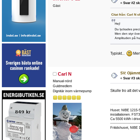
«
Svar #2 sk
Gäst
Citat från: Carl N
Hej!
Du lyckades precis
Men den styr över
Amplituden på hur
Typiskt...
Men 
SV: Ojämnt
Carl N
«
Svar #3 sk
Manual-nörd
Guldmedlem
Skulle tro att det
Dignitär inom värmepump
Huset: NIBE 1215-5,
installationen. FST
Ca 5500 kWh i drive
-----------------------
Fritidshuset, NIBE 