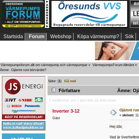
Startsida
Forum
Webshop
Köpa värmepump?
Sök
Värmepumpsforum allt om värmepump och värmepumpar
»
VärmepumpsForum Allmänt
»
Ämne:
Ojämnt runt börvärdet? 
Sidor: [
1
]
Gå ned
Författare
Ämne: Ojä
0 medlemmar och 1 gäst tittar på detta ämne.
Ojämnt run
Inverter 3-12
«
skrivet:
11
Gäst
Hej där,
Vad är överhettnin