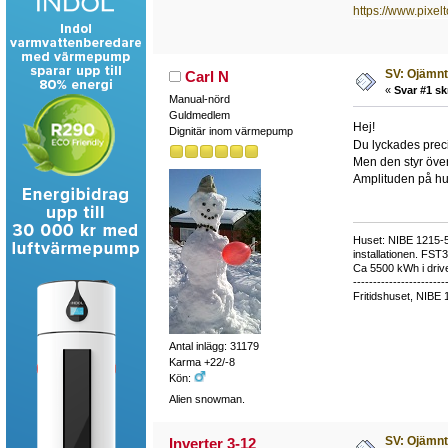
https://www.pixel
SV: Ojämnt
Carl N
«
Svar #1 sk
Manual-nörd
Guldmedlem
Hej!
Dignitär inom värmepump
Du lyckades precis
Men den styr över
Amplituden på hur
Huset: NIBE 1215-5,
installationen. FST
Ca 5500 kWh i drive
-----------------------
Fritidshuset, NIBE 
Antal inlägg: 31179
Karma +22/-8
Kön:
Alien snowman.
SV: Ojämnt
Inverter 3-12