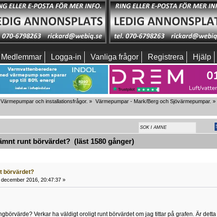
Medlemmar
Logga-in
Vanliga frågor
Registrera
Hjälp
Värmepumpar och installationsfrågor.
»
Värmepumpar - Mark/Berg och Sjövärmepumpar.
»
mnt runt börvärdet? (läst 1580 gånger)
t börvärdet?
 december 2016, 20:47:37 »
gbörvärde? Verkar ha väldigt oroligt runt börvärdet om jag tittar på grafen. Är dett