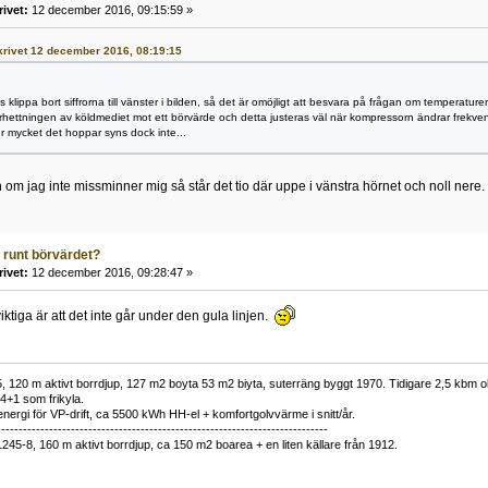
rivet:
12 december 2016, 09:15:59 »
 skrivet 12 december 2016, 08:19:15
 klippa bort siffrorna till vänster i bilden, så det är omöjligt att besvara på frågan om temperature
hettningen av köldmediet mot ett börvärde och detta justeras väl när kompressorn ändrar frekve
 mycket det hoppar syns dock inte...
om jag inte missminner mig så står det tio där uppe i vänstra hörnet och noll nere.
 runt börvärdet?
rivet:
12 december 2016, 09:28:47 »
 viktiga är att det inte går under den gula linjen.
 120 m aktivt borrdjup, 127 m2 boyta 53 m2 biyta, suterräng byggt 1970. Tidigare 2,5 kbm olj
34+1 som frikyla.
nergi för VP-drift, ca 5500 kWh HH-el + komfortgolvvärme i snitt/år.
----------------------------------------------------------------------------
1245-8, 160 m aktivt borrdjup, ca 150 m2 boarea + en liten källare från 1912.