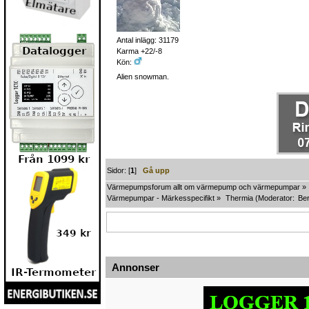
Antal inlägg: 31179
Karma +22/-8
Kön:
Alien snowman.
Sidor: [
1
]
Gå upp
Värmepumpsforum allt om värmepump och värmepumpar
»
Värmepumpar - Märkesspecifikt
»
Thermia
(Moderator:
Ber
Annonser