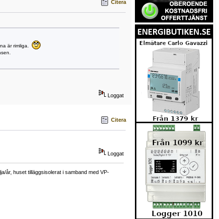
Citera
rna är rimliga.
nsen.
Loggat
Citera
Loggat
a/år, huset tilläggsisolerat i samband med VP-