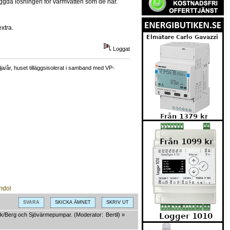
yggda lösningen för varmvatten som de har.
xtra.
Loggat
a/år, huset tilläggsisolerat i samband med VP-
SVARA
SKICKA ÄMNET
SKRIV UT
k/Berg och Sjövärmepumpar.
(Moderator:
Bertil
) »