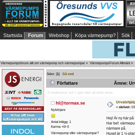
Startsida
Forum
Webshop
Köpa värmepump?
Sök
Värmepumpsforum allt om värmepump och värmepumpar
»
VärmepumpsForum Allmänt
»
Sidor: [
1
]
Gå ned
Författare
Ämne: Urv
0 medlemmar och 1 gäst tittar på detta ämne.
Urvalshjä
hl@tormax.se
«
skrivet:
03
Nybörjare
Hej! Är ny här på 
Antal inlägg: 1
Har bef. värmepump
Karma +0/-0
närmare på.
Värmepump eller värmepumpar?
Huset är 1 ½-plan