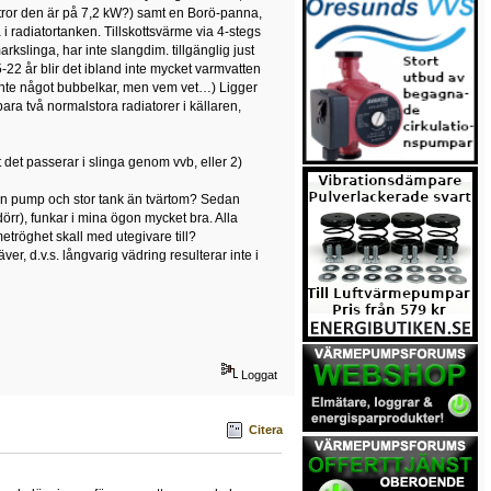
tror den är på 7,2 kW?) samt en Borö-panna,
radiatortanken. Tillskottsvärme via 4-stegs
rkslinga, har inte slangdim. tillgänglig just
-22 år blir det ibland inte mycket varmvatten
u?) inte något bubbelkar, men vem vet…) Ligger
bara två normalstora radiatorer i källaren,
det passerar i slinga genom vvb, eller 2)
ten pump och stor tank än tvärtom? Sedan
rr), funkar i mina ögon mycket bra. Alla
metröghet skall med utegivare till?
r, d.v.s. långvarig vädring resulterar inte i
Loggat
Citera