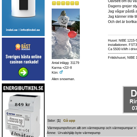
Oavsett om du väl
Dagens grejer sty
Jag vågar påstå a
Jag känner inte t
Och det är bortka
Huset: NIBE 1215-5,
installationen. FST
Ca 5500 kWh i drive
-----------------------
Fritidshuset, NIBE 
Antal inlägg: 31179
Karma +22/-8
Kön:
Alien snowman.
Sidor: [
1
]
Gå upp
Värmepumpsforum allt om värmepump och värmepumpar
»
Ämne:
Urvalshjälp byte värmepump