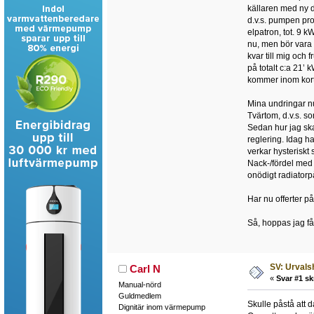
källaren med ny 
d.v.s. pumpen pro
elpatron, tot. 9 k
nu, men bör vara 
kvar till mig och 
på totalt c:a 21’ 
kommer inom kort
Mina undringar nu
Tvärtom, d.v.s. s
Sedan hur jag ska
reglering. Idag h
verkar hysteriskt 
Nack-/fördel med 
onödigt radiatorp
Har nu offerter 
Så, hoppas jag fåt
SV: Urvals
Carl N
«
Svar #1 sk
Manual-nörd
Guldmedlem
Skulle påstå att 
Dignitär inom värmepump