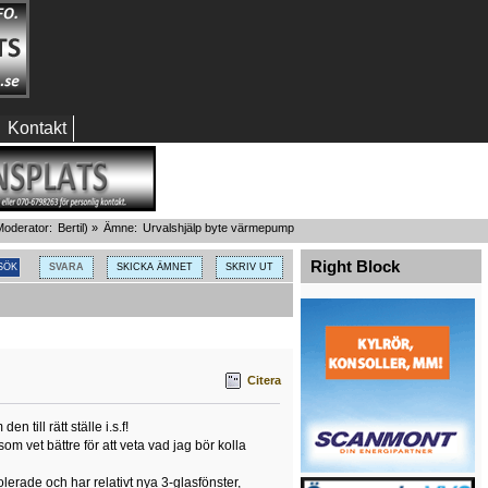
Kontakt
oderator:
Bertil
) »
Ämne:
Urvalshjälp byte värmepump
Right Block
SVARA
SKICKA ÄMNET
SKRIV UT
Citera
 till rätt ställe i.s.f!
om vet bättre för att veta vad jag bör kolla
lerade och har relativt nya 3-glasfönster,