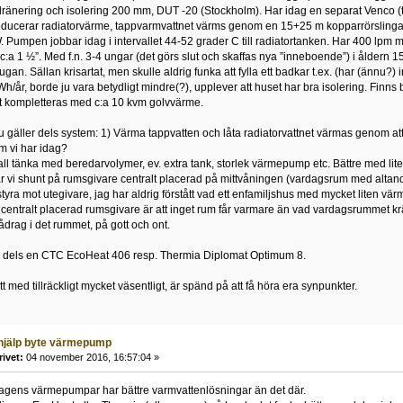
dränering och isolering 200 mm, DUT -20 (Stockholm). Har idag en separat Venco (
ducerar radiatorvärme, tappvarmvattnet värms genom en 15+25 m kopparrörslinga i 
W. Pumpen jobbar idag i intervallet 44-52 grader C till radiatortanken. Har 400 lpm ma
c:a 1 ½”. Med f.n. 3-4 ungar (det görs slut och skaffas nya ”inneboende”) i åldern 15
frugan. Sällan krisartat, men skulle aldrig funka att fylla ett badkar t.ex. (har (änn
kWh/år, borde ju vara betydligt mindre(?), upplever att huset har bra isolering. Finns 
 kompletteras med c:a 10 kvm golvvärme.
 gäller dels system: 1) Värma tappvatten och låta radiatorvattnet värmas genom att 
om vi har idag?
ll tänka med beredarvolymer, ev. extra tank, storlek värmepump etc. Bättre med li
ar vi shunt på rumsgivare centralt placerad på mittvåningen (vardagsrum med altandö
styra mot utegivare, jag har aldrig förstått vad ett enfamiljshus med mycket liten vär
centralt placerad rumsgivare är att inget rum får varmare än vad vardagsrummet kräve
ådrag i det rummet, på gott och ont.
på dels en CTC EcoHeat 406 resp. Thermia Diplomat Optimum 8.
t med tillräckligt mycket väsentligt, är spänd på att få höra era synpunkter.
hjälp byte värmepump
rivet:
04 november 2016, 16:57:04 »
dagens värmepumpar har bättre varmvattenlösningar än det där.