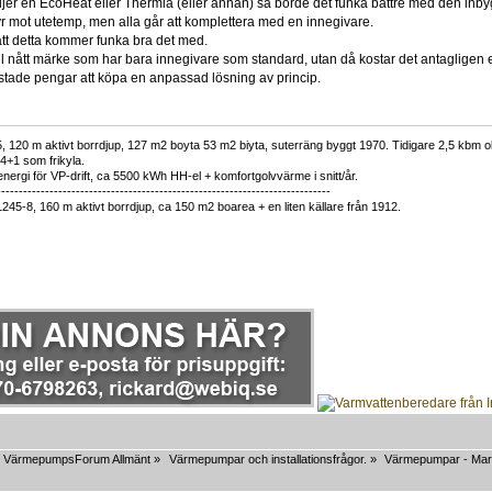
jer en EcoHeat eller Thermia (eller annan) så borde det funka bättre med den inb
r mot utetemp, men alla går att komplettera med en innegivare.
tt detta kommer funka bra det med.
ill nått märke som har bara innegivare som standard, utan då kostar det antagligen e
stade pengar att köpa en anpassad lösning av princip.
 120 m aktivt borrdjup, 127 m2 boyta 53 m2 biyta, suterräng byggt 1970. Tidigare 2,5 kbm olj
34+1 som frikyla.
nergi för VP-drift, ca 5500 kWh HH-el + komfortgolvvärme i snitt/år.
----------------------------------------------------------------------------
1245-8, 160 m aktivt borrdjup, ca 150 m2 boarea + en liten källare från 1912.
VärmepumpsForum Allmänt
»
Värmepumpar och installationsfrågor.
»
Värmepumpar - Mar