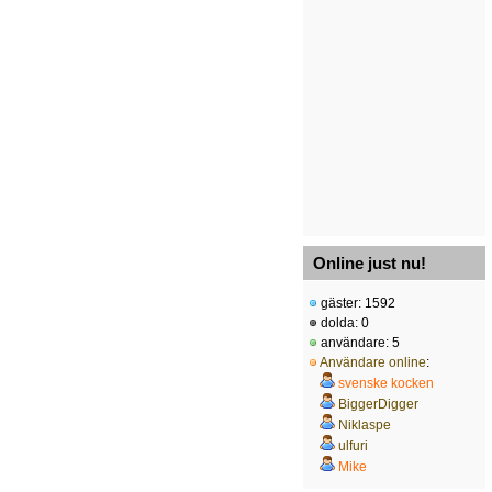
Online just nu!
gäster: 1592
dolda: 0
användare: 5
Användare online
:
svenske kocken
BiggerDigger
Niklaspe
ulfuri
Mike