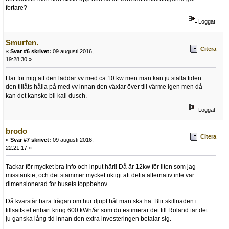
fortare?
Loggat
Smurfen.
Citera
«
Svar #6 skrivet:
09 augusti 2016,
19:28:30 »
Har för mig att den laddar vv med ca 10 kw men man kan ju ställa tiden
den tillåts hålla på med vv innan den växlar över till värme igen men då
kan det kanske bli kall dusch.
Loggat
brodo
Citera
«
Svar #7 skrivet:
09 augusti 2016,
22:21:17 »
Tackar för mycket bra info och input här!! Då är 12kw för liten som jag
misstänkte, och det stämmer mycket riktigt att detta alternativ inte var
dimensionerad för husets toppbehov .
Då kvarstår bara frågan om hur djupt hål man ska ha. Blir skillnaden i
tillsatts el enbart kring 600 kWh/år som du estimerar det till Roland tar det
ju ganska lång tid innan den extra investeringen betalar sig.