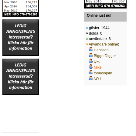
Online just nu!
gäster: 1944
dolda: 0
användare: 6
Användare online
:
Hansson
BiggerDigger
tyke
Mike
tomasbjork
AÖd