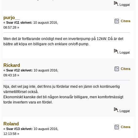
Loggat
purjo__
Citera
«
Svar #11 skrivet:
10 augusti 2016,
08:57:28 »
Men det är fortfarande onödigt med en inverterpump på 12kW. Då är det
bättre att köpa en billigare och enklare on/off-pump.
Loggat
Rickard
Citera
«
Svar #12 skrivet:
10 augusti 2016,
09:43:18 »
Nja, det vet jag inte, det finns ju fördelar med en jämn och kontinuerlig
värmetillförsel också.
Ekonomiskt kanske det bli någon krona/år billigare, men komfortmässigt
torde invertern vara en fördel.
Loggat
Roland
Citera
«
Svar #13 skrivet:
10 augusti 2016,
12:13:58 »