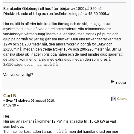
Bor utanför Göteborg i ett hus från början av 1800 på 320m2.
Direktverkande el i dag och en årsförbrukning på ca 45-50 000kwh.
Har nu fått in offerter från tre olika företag och de skiljer sig ganska
mycket med tanke på vad de rekommenderar. Alla rekommenderar
varvtalsstyrd värmepump(Thermia eller Nibe) men storlek på pump och
djup på borrhål skiljer sig ganska mycket. Den ena tycker det räcker med
12kw och ca 200 meter hål, den andra tycker vi bör gå för 16kw och
2x150m hål medan den tredje tycker 16kw och 200-220 meter hål. Blir ju
ganska stora skillnader i pris pga hålen och de med mindre djup säger att
det aldrig kommer löna sig med extra djup medan den som föreslår
2x150 säger det är intjänat på 2 år.
Vad verkar vettigt?
Loggat
Carl N
Citera
«
Svar #1 skrivet:
09 augusti 2016,
07:32:39 »
Hej
Hur jag än räknar så kommer 12 kW inte att räcka till, 15-16 kW är vad
som behövs.
Tror inte merkostnaden tjänas in på 2 år men det handlar oftast om mer