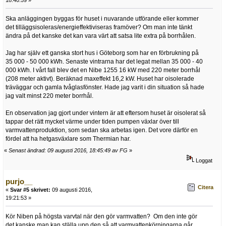
18:40:59 »
Ska anläggingen byggas för huset i nuvarande utförande eller kommer
det tilläggsisoleras/energieffektiviseras framöver? Om man inte tänkt
ändra på det kanske det kan vara värt att satsa lite extra på borrhålen.
Jag har själv ett ganska stort hus i Göteborg som har en förbrukning på
35 000 - 50 000 kWh. Senaste vintrarna har det legat mellan 35 000 - 40
000 kWh. I vårt fall blev det en Nibe 1255 16 kW med 220 meter borrhål
(208 meter aktivt). Beräknad maxeffekt 16,2 kW. Huset har oisolerade
träväggar och gamla tvåglasfönster. Hade jag varit i din situation så hade
jag valt minst 220 meter borrhål.
En observation jag gjort under vintern är att eftersom huset är oisolerat så
tappar det rätt mycket värme under tiden pumpen växlar över till
varmvattenproduktion, som sedan ska arbetas igen. Det vore därför en
fördel att ha hetgasväxlare som Thermian har.
«
Senast ändrad: 09 augusti 2016, 18:45:49 av FG
»
Loggat
purjo__
Citera
«
Svar #5 skrivet:
09 augusti 2016,
19:21:53 »
Kör Niben på högsta varvtal när den gör varmvatten? Om den inte gör
det kanske man kan ställa upp den så att varmvattenkörningarna går