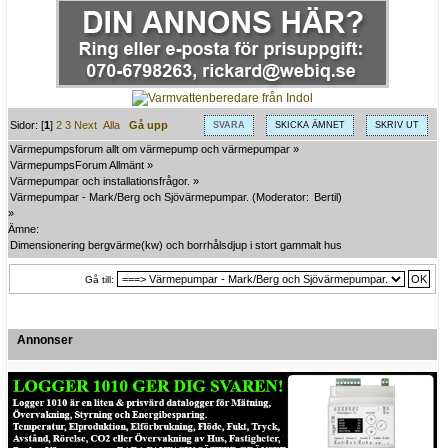
Sidor: [
1
]
2
3
Next
Alla
Gå upp
SVARA
SKICKA ÄMNET
SKRIV UT
Värmepumpsforum allt om värmepump och värmepumpar
»
VärmepumpsForum Allmänt
»
Värmepumpar och installationsfrågor.
»
Värmepumpar - Mark/Berg och Sjövärmepumpar.
(Moderator:
Bertil
)
»
Ämne:
Dimensionering bergvärme(kw) och borrhålsdjup i stort gammalt hus
Gå till:
Annonser