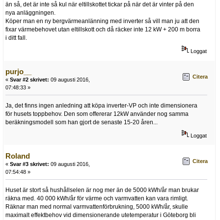
än så, det är inte så kul när eltillskottet tickar på när det är vinter på den
nya anläggningen.
Köper man en ny bergvärmeanlänning med inverter så vill man ju att den
fixar värmebehovet utan eltillskott och då räcker inte 12 kW + 200 m borra
i ditt fall.
Loggat
purjo__
Citera
«
Svar #2 skrivet:
09 augusti 2016,
07:48:33 »
Ja, det finns ingen anledning att köpa inverter-VP och inte dimensionera
för husets toppbehov. Den som offererar 12kW använder nog samma
beräkningsmodell som han gjort de senaste 15-20 åren...
Loggat
Roland
Citera
«
Svar #3 skrivet:
09 augusti 2016,
07:54:48 »
Huset är stort så hushållselen är nog mer än de 5000 kWh/år man brukar
räkna med. 40 000 kWh/år för värme och varmvatten kan vara rimligt.
Räknar man med normal varmvattenförbrukning, 5000 kWh/år, skulle
maximalt effektbehov vid dimensionerande utetemperatur i Göteborg bli