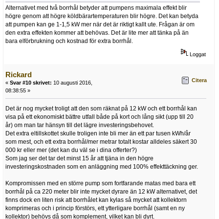
Alternativet med två borrhål betyder att pumpens maximala effekt blir
högre genom att högre köldbärartemperaturen blir högre. Det kan betyda
att pumpen kan ge 1-1,5 kW mer när det är riktigt kallt ute. Frågan är om
den extra effekten kommer att behövas. Det är lite mer att tänka på än
bara elförbrukning och kostnad för extra borrhål.
Loggat
Rickard
Citera
«
Svar #10 skrivet:
10 augusti 2016,
08:38:55 »
Det är nog mycket troligt att den som räknat på 12 kW och ett borrhål kan
visa på ett ekonomiskt bättre utfall både på kort och lång sikt (upp till 20
år) om man tar hänsyn till det lägre investeringsbehovet.
Det extra eltillskottet skulle troligen inte bli mer än ett par tusen kWh/år
som mest, och ett extra borrhål/mer metrar totalt kostar alldeles säkert 30
000 kr eller mer (det kan du väl se i dina offerter?)
Som jag ser det tar det minst 15 år att tjäna in den högre
investeringskostnaden som en anläggning med 100% effekttäckning ger.
Kompromissen med en större pump som fortfarande matas med bara ett
borrhål på ca 220 meter blir inte mycket dyrare än 12 kW alternativet, det
finns dock en liten risk att borrhålet kan kylas så mycket att kollektorn
komprimeras och i princip förstörs, ett ytterligare borrhål (samt en ny
kollektor) behövs då som komplement, vilket kan bli dyrt.