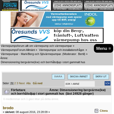
Värmepumpsforum allt om värmepump och värmepumpar
»
Menu ≡
VärmepumpsForum Allmänt
»
Värmepumpar och installationsfrågor.
»
Värmepumpar - Mark/Berg och Sjövärmepumpar.
(Moderator:
Bertil
) »
Ämne:
Dimensionering bergvärme(kw) och borrhålsdjup i stort gammalt hus
SVARA
SKICKA ÄMNET
SKRIV UT
Sidor: [
1
]
2
3
Next
Alla
Gå ned
Författare
Ämne: Dimensionering bergvärme(kw)
och borrhålsdjup i stort gammalt hus (läst 24928 gånger)
0 medlemmar och 1 gäst tittar på detta ämne.
brodo
Citera
«
skrivet:
08 augusti 2016, 23:28:09 »