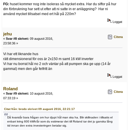
FG:
huset kommer nog inte isoleras så mycket extra. Har du siffor på hur
din förbrukning har sett ut efter att ni satte in er anläggning? Har ni
använd mycket tillsatsel med ert hål på 220m?
Loggat
jehu
Citera
«
Svar #8 skrivet:
09 augusti 2016,
23:58:36 »
Vi har ett liknande hus
rätt dimensionerat för oss är 2x150 m samt 16 kW inverter
Vi har nu borrat hål no 2 och väntar på att pumpen ska ge upp (14 år
gammal) men den går felfritt än
Loggat
Roland
Citera
«
Svar #9 skrivet:
10 augusti 2016,
07:33:19 »
Citat från: brodo skrivet 09 augusti 2016, 22:21:17
Då kvarstår bara frågan om hur djupt hål man ska ha. Blir skillnaden i tillsatts el
enbart kring 600 kWh/år som du estimerar det till Roland tar det ju ganska lång
tid innan den extra investeringen betalar sig.