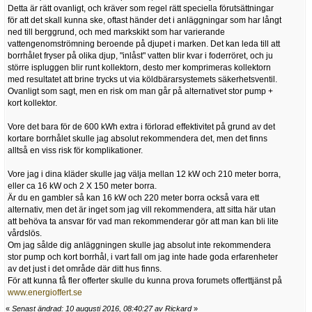
Detta är rätt ovanligt, och kräver som regel rätt speciella förutsättningar
för att det skall kunna ske, oftast händer det i anläggningar som har långt
ned till berggrund, och med markskikt som har varierande
vattengenomströmning beroende på djupet i marken. Det kan leda till att
borrhålet fryser på olika djup, "inlåst" vatten blir kvar i foderröret, och ju
större ispluggen blir runt kollektorn, desto mer komprimeras kollektorn
med resultatet att brine trycks ut via köldbärarsystemets säkerhetsventil.
Ovanligt som sagt, men en risk om man går på alternativet stor pump +
kort kollektor.
Vore det bara för de 600 kWh extra i förlorad effektivitet på grund av det
kortare borrhålet skulle jag absolut rekommendera det, men det finns
alltså en viss risk för komplikationer.
Vore jag i dina kläder skulle jag välja mellan 12 kW och 210 meter borra,
eller ca 16 kW och 2 X 150 meter borra.
Är du en gambler så kan 16 kW och 220 meter borra också vara ett
alternativ, men det är inget som jag vill rekommendera, att sitta här utan
att behöva ta ansvar för vad man rekommenderar gör att man kan bli lite
vårdslös.
Om jag sålde dig anläggningen skulle jag absolut inte rekommendera
stor pump och kort borrhål, i vart fall om jag inte hade goda erfarenheter
av det just i det område där ditt hus finns.
För att kunna få fler offerter skulle du kunna prova forumets offerttjänst på
www.energioffert.se
«
Senast ändrad: 10 augusti 2016, 08:40:27 av Rickard
»