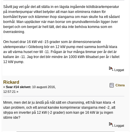
Såvitt jag vet går det att ställa in en lägsta ingående köldbärartemperatur
på inverterpumpar vilket betyder att man kan eliminera risken för
borrhålet fryser och klämmer ihop slangarna om man skulle ha ett sådant
borrhål. Man upptäcker när man borrar om grundvattennivån ligger över
berget och om berget är helt tätt, det ska inte behöva komma som en
överraskning.
Om huset drar 16 kW vid -15 grader som är dimensionerande
utetemperatur i Göteborg bör en 12 kW pump med samma borrhål klara
av att värma huset ner till -11. Frågan är hur många timmar per år det är
kallare än -11. Jag tror det blir mindre än 1000 kWh tillsatsel per år i fallet
12 kW pump.
Loggat
Rickard
Citera
«
Svar #14 skrivet:
10 augusti 2016,
12:57:21 »
Mmm, men det är ju ändå på nåt sätt en chansning, ett hål kan klara -4
utan problem, och ett annat kanske komprimerar slangarna med -2, att
strypa en inverter på 12 kW (-2 grader) som kan ge 16 kW är ju ingen
större ide?
Loggat