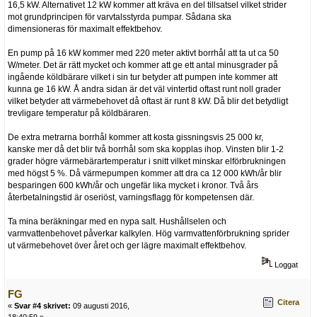
16,5 kW. Alternativet 12 kW kommer att kräva en del tillsatsel vilket strider
mot grundprincipen för varvtalsstyrda pumpar. Sådana ska
dimensioneras för maximalt effektbehov.
En pump på 16 kW kommer med 220 meter aktivt borrhål att ta ut ca 50
W/meter. Det är rätt mycket och kommer att ge ett antal minusgrader på
ingående köldbärare vilket i sin tur betyder att pumpen inte kommer att
kunna ge 16 kW. Å andra sidan är det väl vintertid oftast runt noll grader
vilket betyder att värmebehovet då oftast är runt 8 kW. Då blir det betydligt
trevligare temperatur på köldbäraren.
De extra metrarna borrhål kommer att kosta gissningsvis 25 000 kr,
kanske mer då det blir två borrhål som ska kopplas ihop. Vinsten blir 1-2
grader högre värmebärartemperatur i snitt vilket minskar elförbrukningen
med högst 5 %. Då värmepumpen kommer att dra ca 12 000 kWh/år blir
besparingen 600 kWh/år och ungefär lika mycket i kronor. Två års
återbetalningstid är oseriöst, varningsflagg för kompetensen där.
Ta mina beräkningar med en nypa salt. Hushållselen och
varmvattenbehovet påverkar kalkylen. Hög varmvattenförbrukning sprider
ut värmebehovet över året och ger lägre maximalt effektbehov.
Loggat
FG
Citera
«
Svar #4 skrivet:
09 augusti 2016,