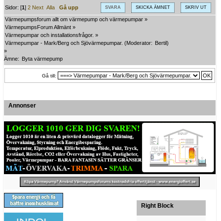
Sidor: [
1
]
2
Next
Alla
Gå upp
SVARA
SKICKA ÄMNET
SKRIV UT
Värmepumpsforum allt om värmepump och värmepumpar
»
VärmepumpsForum Allmänt
»
Värmepumpar och installationsfrågor.
»
Värmepumpar - Mark/Berg och Sjövärmepumpar.
(Moderator:
Bertil
)
»
Ämne:
Byta värmepump
Gå till:
Annonser
Right Block