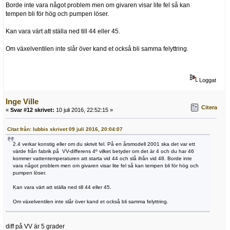
Borde inte vara något problem men om givaren visar lite fel så kan
tempen bli för hög och pumpen löser.
Kan vara värt att ställa ned till 44 eller 45.
Om växelventilen inte slår över kand et också bli samma felyttring.
Loggat
Inge Ville
Citera
«
Svar #12 skrivet:
10 juli 2016, 22:52:15 »
Citat från: lubbis skrivet 09 juli 2016, 20:04:07
2.4 verkar konstig eller om du skrivit fel. På en årsmodell 2001 ska det var ett
värde från fabrik på VV-differens 4º vilket betyder om det är 4 och du har 46
kommer vattentemperaturen att starta vid 44 och slå ifrån vid 48. Borde inte
vara något problem men om givaren visar lite fel så kan tempen bli för hög och
pumpen löser.
Kan vara värt att ställa ned till 44 eller 45.
Om växelventilen inte slår över kand et också bli samma felyttring.
diff på VV är 5 grader