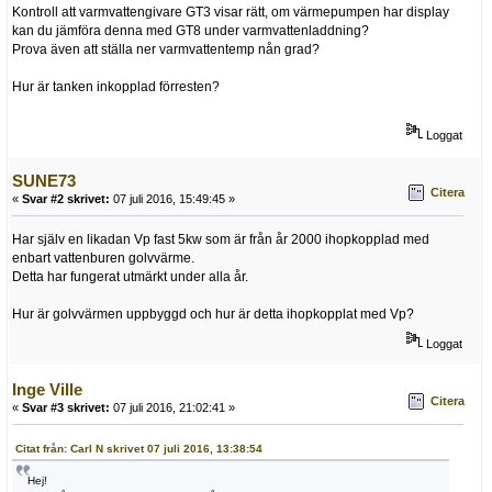
Kontroll att varmvattengivare GT3 visar rätt, om värmepumpen har display
kan du jämföra denna med GT8 under varmvattenladdning?
Prova även att ställa ner varmvattentemp nån grad?
Hur är tanken inkopplad förresten?
Loggat
SUNE73
Citera
«
Svar #2 skrivet:
07 juli 2016, 15:49:45 »
Har själv en likadan Vp fast 5kw som är från år 2000 ihopkopplad med
enbart vattenburen golvvärme.
Detta har fungerat utmärkt under alla år.
Hur är golvvärmen uppbyggd och hur är detta ihopkopplat med Vp?
Loggat
Inge Ville
Citera
«
Svar #3 skrivet:
07 juli 2016, 21:02:41 »
Citat från: Carl N skrivet 07 juli 2016, 13:38:54
Hej!