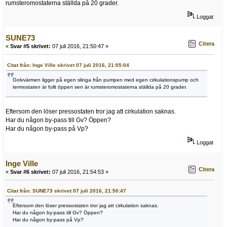
rumsteromostaterna ställda på 20 grader.
Loggat
SUNE73
Citera
«
Svar #5 skrivet:
07 juli 2016, 21:50:47 »
Citat från: Inge Ville skrivet 07 juli 2016, 21:05:04
Golvvärmen ligger på egen slinga från pumpen med egen cirkulationspump och
termostaten är fullt öppen sen är rumsteromostaterna ställda på 20 grader.
Eftersom den löser pressostaten tror jag att cirkulation saknas.
Har du någon by-pass till Gv? Öppen?
Har du någon by-pass på Vp?
Loggat
Inge Ville
Citera
«
Svar #6 skrivet:
07 juli 2016, 21:54:53 »
Citat från: SUNE73 skrivet 07 juli 2016, 21:50:47
Eftersom den löser pressostaten tror jag att cirkulation saknas.
Har du någon by-pass till Gv? Öppen?
Har du någon by-pass på Vp?