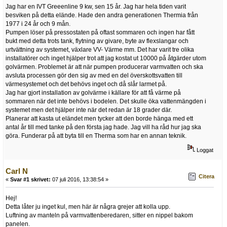
Jag har en IVT Greeenline 9 kw, sen 15 år. Jag har hela tiden varit
besviken på detta elände. Hade den andra generationen Thermia från
1977 i 24 år och 9 mån.
Pumpen löser på pressostaten på oftast sommaren och ingen har fått
bukt med detta trots tank, flytning av givare, byte av flexslangar och
urtvättning av systemet, växlare VV- Värme mm. Det har varit tre olika
installatörer och inget hjälper trot att jag kostat ut 10000 på åtgärder utom
golvärmen. Problemet är att när pumpen producerar varmvatten och ska
avsluta processen gör den sig av med en del överskottsvatten till
värmesystemet och det behövs inget och då slår larmet på.
Jag har gjort installation av golvärme i källare för att få värme på
sommaren när det inte behövs i bodelen. Det skulle öka vattenmängden i
systemet men det hjälper inte när det redan är 18 grader där.
Planerar att kasta ut eländet men tycker att den borde hänga med ett
antal år till med tanke på den första jag hade. Jag vill ha råd hur jag ska
göra. Funderar på att byta till en Therma som har en annan teknik.
Loggat
Carl N
Citera
«
Svar #1 skrivet:
07 juli 2016, 13:38:54 »
Hej!
Detta låter ju inget kul, men här är några grejer att kolla upp.
Luftning av manteln på varmvattenberedaren, sitter en nippel bakom
panelen.