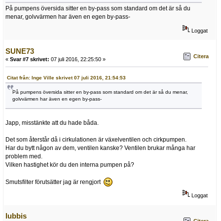
På pumpens översida sitter en by-pass som standard om det är så du
menar, golvvärmen har även en egen by-pass-
Loggat
SUNE73
Citera
«
Svar #7 skrivet:
07 juli 2016, 22:25:50 »
Citat från: Inge Ville skrivet 07 juli 2016, 21:54:53
På pumpens översida sitter en by-pass som standard om det är så du menar,
golvvärmen har även en egen by-pass-
Japp, misstänkte att du hade båda.
Det som återstår då i cirkulationen är växelventilen och cirkpumpen.
Har du bytt någon av dem, ventilen kanske? Ventilen brukar många har
problem med.
Vilken hastighet kör du den interna pumpen på?
Smutsfilter förutsätter jag är rengjort
Loggat
lubbis