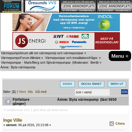
Värmepumpsforum allt om värmepump och värmepumpar
»
Menu ≡
VärmepumpsForum Allmänt
»
Värmepumpar och installationsfrågor.
»
Värmepumpar - Mark/Berg och Sjövärmepumpar.
(Moderator:
Bertil
) »
Ämne:
Byta värmepump
SVARA
SKICKA ÄMNET
SKRIV UT
Sidor: [
1
]
2
Next
Alla
Gå ned
Författare
Ämne: Byta värmepump (läst 5650
gånger)
0 medlemmar och 1 gäst tittar på detta ämne.
Inge Ville
Citera
«
skrivet:
06 juli 2016, 23:13:08 »