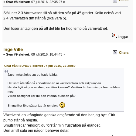
Citera
«
Svar #8 skrivet:
07 juli 2016, 22:35:27 »
Ställ ner 2.3 Varmvatten till så att den står på 45 grader. Kolla också vad
2.4 Varmvatten diff står på (ska vara 5).
Den löser antagligen på att det blir för hög temp på varmvattnet.
Loggat
Inge Ville
Citera
«
Svar #9 skrivet:
09 juli 2016, 18:44:43 »
Citat från: SUNE73 skrivet 07 juli 2016, 22:25:50
Japp, misstänkte att du hade båda.
Det som återstår då i cirkulationen är växelventilen och cirkpumpen.
Har du bytt någon av dem, ventilen kanske? Ventilen brukar många har problem
med.
Vilken hastighet kör du den interna pumpen på?
Smutsfilter förutsätter jag är rengjort
Växelventilen krånglade ganska omgående så den har jag bytt. Cirk
pump står på högsta.
Smutsfiltret är rengjort, du förstår min frustration på eländet.
Den är till salu om någon behöver delar.