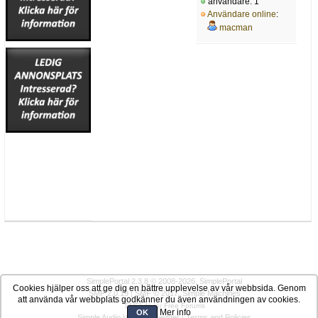
användare: 1
Användare online
:
macman
SimplePortal 2.3.8 © 2008-2026, SimplePortal
Cookies hjälper oss att ge dig en bättre upplevelse av vår webbsida. Genom
SMF 2.0.19
|
SMF © 2017
,
Simple Machines
att använda vår webbplats godkänner du även användningen av cookies.
SMFAds
for
Free Forums
Mer info
OK
Simple Audio Video Embedder
|
Terms and Policies