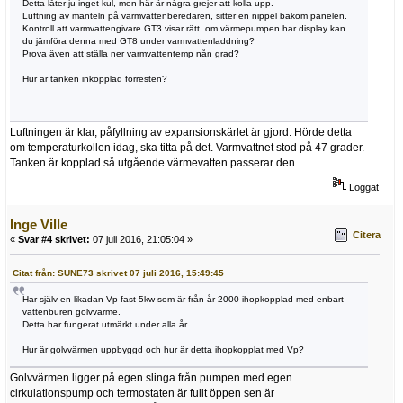
Detta låter ju inget kul, men här är några grejer att kolla upp.
Luftning av manteln på varmvattenberedaren, sitter en nippel bakom panelen.
Kontroll att varmvattengivare GT3 visar rätt, om värmepumpen har display kan
du jämföra denna med GT8 under varmvattenladdning?
Prova även att ställa ner varmvattentemp nån grad?
Hur är tanken inkopplad förresten?
Luftningen är klar, påfyllning av expansionskärlet är gjord. Hörde detta
om temperaturkollen idag, ska titta på det. Varmvattnet stod på 47 grader.
Tanken är kopplad så utgående värmevatten passerar den.
Loggat
Inge Ville
Citera
«
Svar #4 skrivet:
07 juli 2016, 21:05:04 »
Citat från: SUNE73 skrivet 07 juli 2016, 15:49:45
Har själv en likadan Vp fast 5kw som är från år 2000 ihopkopplad med enbart
vattenburen golvvärme.
Detta har fungerat utmärkt under alla år.
Hur är golvvärmen uppbyggd och hur är detta ihopkopplat med Vp?
Golvvärmen ligger på egen slinga från pumpen med egen
cirkulationspump och termostaten är fullt öppen sen är