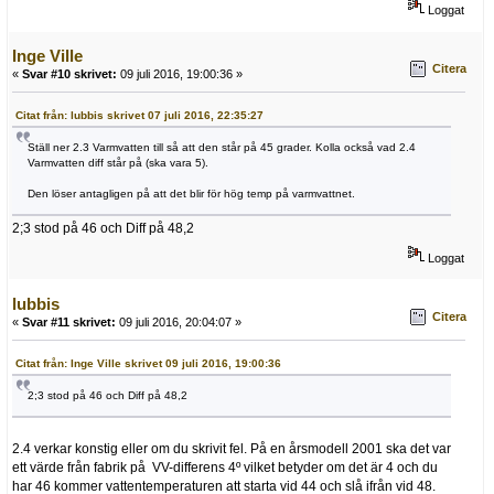
Loggat
Inge Ville
Citera
«
Svar #10 skrivet:
09 juli 2016, 19:00:36 »
Citat från: lubbis skrivet 07 juli 2016, 22:35:27
Ställ ner 2.3 Varmvatten till så att den står på 45 grader. Kolla också vad 2.4
Varmvatten diff står på (ska vara 5).
Den löser antagligen på att det blir för hög temp på varmvattnet.
2;3 stod på 46 och Diff på 48,2
Loggat
lubbis
Citera
«
Svar #11 skrivet:
09 juli 2016, 20:04:07 »
Citat från: Inge Ville skrivet 09 juli 2016, 19:00:36
2;3 stod på 46 och Diff på 48,2
2.4 verkar konstig eller om du skrivit fel. På en årsmodell 2001 ska det var
ett värde från fabrik på VV-differens 4º vilket betyder om det är 4 och du
har 46 kommer vattentemperaturen att starta vid 44 och slå ifrån vid 48.