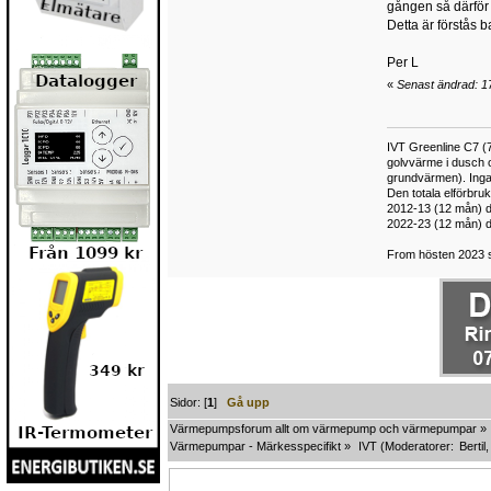
gången så därför 
Detta är förstås 
Per L
«
Senast ändrad: 17
IVT Greenline C7 (7
golvvärme i dusch 
grundvärmen). Inga
Den totala elförbr
2012-13 (12 mån) d
2022-23 (12 mån) d
From hösten 2023 si
Sidor: [
1
]
Gå upp
Värmepumpsforum allt om värmepump och värmepumpar
»
Värmepumpar - Märkesspecifikt
»
IVT
(Moderatorer:
Bertil