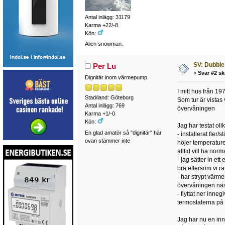
Antal inlägg: 31179
Karma +22/-8
Kön:
Alien snowman.
SV: Dubble
Per Lu
«
Svar #2 sk
Dignitär inom värmepump
I mitt hus från 1
Stad/land: Göteborg
Som tur är vistas 
Antal inlägg: 769
övervåningen
Karma +1/-0
Kön:
Jag har testat oli
En glad amatör så "dignitär" här
- installerat fler
ovan stämmer inte
höjer temperature
alltid vill ha no
- jag sätter in et
bra eftersom vi rä
- har strypt värm
övervåningen näst
- flyttat ner inne
termostaterna på 
Jag har nu en in