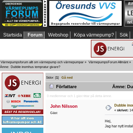
Startsida
Forum
Webshop
Köpa värmepump?
Sök
Värmepumpsforum allt om värmepump och värmepumpar
»
VärmepumpsForum Allmänt
»
Ämne:
Dubble inomhus tempratur givare?
Sidor: [
1
]
Gå ned
Författare
Ämne: Dub
0 medlemmar och 1 gäst tittar på detta ämne.
Dubble ino
John Nilsson
«
skrivet:
14 
Gäst
Hej,
Jag har nytt insta