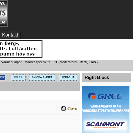
Kontakt
Värmepumpar - Märkesspecifikt
»
IVT
(Moderatorer:
Bertil
,
Lmf
) »
Right Block
SVARA
SKICKA ÄMNET
SKRIV UT
Citera