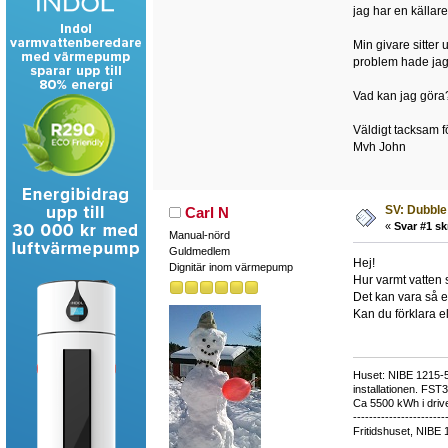
jag har en källa
Min givare sitter 
problem hade jag 
Vad kan jag göra
Väldigt tacksam fö
Mvh John
SV: Dubble
Carl N
«
Svar #1 sk
Manual-nörd
Guldmedlem
Hej!
Dignitär inom värmepump
Hur varmt vatten 
Det kan vara så en
Kan du förklara e
Huset: NIBE 1215-5,
installationen. FST
Ca 5500 kWh i drive
-----------------------
Fritidshuset, NIBE 