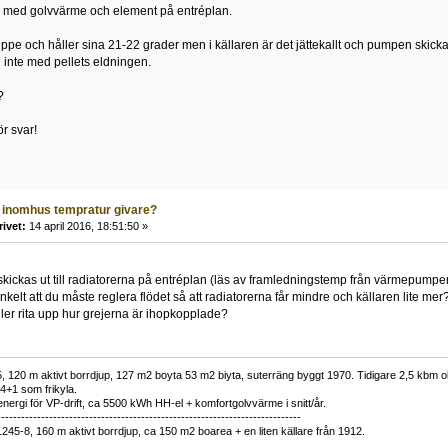
re med golvvärme och element på entréplan.
uppe och håller sina 21-22 grader men i källaren är det jättekallt och pumpen skicka
inte med pellets eldningen.
?
r svar!
 inomhus tempratur givare?
rivet:
14 april 2016, 18:51:50 »
skickas ut till radiatorerna på entréplan (läs av framledningstemp från värmepumpe
kelt att du måste reglera flödet så att radiatorerna får mindre och källaren lite mer
ller rita upp hur grejerna är ihopkopplade?
 120 m aktivt borrdjup, 127 m2 boyta 53 m2 biyta, suterräng byggt 1970. Tidigare 2,5 kbm olj
34+1 som frikyla.
nergi för VP-drift, ca 5500 kWh HH-el + komfortgolvvärme i snitt/år.
----------------------------------------------------------------------------
1245-8, 160 m aktivt borrdjup, ca 150 m2 boarea + en liten källare från 1912.