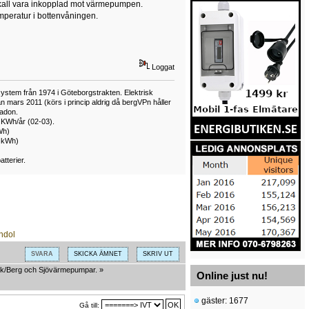
t skall vara inkopplad mot värmepumpen.
emperatur i bottenvåningen.
Loggat
ystem från 1974 i Göteborgstrakten. Elektrisk
mars 2011 (körs i princip aldrig då bergVPn håller
adon.
 KWh/år (02-03).
Wh)
0 kWh)
tterier.
SVARA
SKICKA ÄMNET
SKRIV UT
k/Berg och Sjövärmepumpar.
»
Online just nu!
gäster: 1677
Gå till: