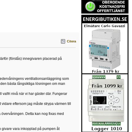
Citera
därför (förstås) innegivaren placerad på
nt i nedervåningens ventilationsanläggning som
n den bästa långsiktiga lösningen om man
 valfri nivå när vi har gäster där. Fungerar
t vidare eftersom jag måste strypa värmen till
t på övervåningen. Detta kan nog fixas med
n givare vara inkopplad på pumpen åt