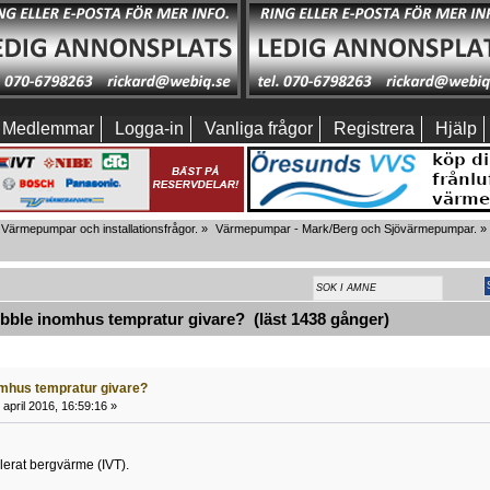
Medlemmar
Logga-in
Vanliga frågor
Registrera
Hjälp
Värmepumpar och installationsfrågor.
»
Värmepumpar - Mark/Berg och Sjövärmepumpar.
»
ble inomhus tempratur givare? (läst 1438 gånger)
mhus tempratur givare?
april 2016, 16:59:16 »
llerat bergvärme (IVT).