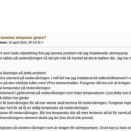
 inomhus tempratur givare?
rivet:
15 april 2016, 00:14:42 »
974 som hade oljeeldning fick jag samma problem när jag installerade värmepump.
vi sällan på nedervåningen så det gör inte så mycket att det är kallare där. Jag har 
ka lösningar på detta problem:
/större element på nedervåningen. I mitt fall har jag installerat ett vatten/lufteleme
n på den inblåsta luften med VPns elementvatten. Fungerar rätt bra och är trolige
rmal temperatur på nedervåningen.
t elelement i gästrummet på nedervåningen som höjer temperaturen i just detta rum till
tt sällan har gäster
en till övervåningen för att mer värme skall komma till nedervåningen. Fungerar inge
an helt för att få en vettig temperatur på nedervåningen
givaren till nedervåningen. Blir bra temperatur där då men tenderar att bli för varm
övervåningens element skulle jag tro (har dock inte provat).
negivare på vardera våningen som är dragen till värmepumpen. Dock kan ju bara e