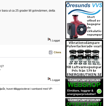
r bara ut ca 25 grader till golvvärmen, detta
Loggat
Citera
n)?
?
Loggat
a/år, huset tilläggsisolerat i samband med VP-