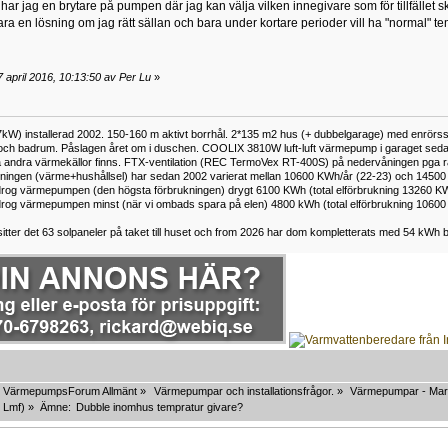
har jag en brytare på pumpen där jag kan välja vilken innegivare som för tillfälle
bara en lösning om jag rätt sällan och bara under kortare perioder vill ha "normal" t
 april 2016, 10:13:50 av Per Lu
»
kW) installerad 2002. 150-160 m aktivt borrhål. 2*135 m2 hus (+ dubbelgarage) med enrörss
och badrum. Påslagen året om i duschen. COOLIX 3810W luft-luft värmepump i garaget sedan 
 andra värmekällor finns. FTX-ventilation (REC TermoVex RT-400S) på nedervåningen pga r
ukningen (värme+hushållsel) har sedan 2002 varierat mellan 10600 KWh/år (22-23) och 14500
rog värmepumpen (den högsta förbrukningen) drygt 6100 KWh (total elförbrukning 13260 K
rog värmepumpen minst (när vi ombads spara på elen) 4800 kWh (total elförbrukning 1060
tter det 63 solpaneler på taket till huset och from 2026 har dom kompletterats med 54 kWh ba
VärmepumpsForum Allmänt
»
Värmepumpar och installationsfrågor.
»
Värmepumpar - Mar
,
Lmf
) »
Ämne:
Dubble inomhus tempratur givare?