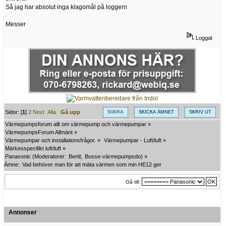
Så jag har absolut inga klagomål på loggern
Messer
Loggat
Sidor: [
1
]
2
Next
Alla
Gå upp
SVARA
SKICKA ÄMNET
SKRIV UT
Värmepumpsforum allt om värmepump och värmepumpar
»
VärmepumpsForum Allmänt
»
Värmepumpar och installationsfrågor.
»
Värmepumpar - Luft/luft
»
Märkesspecifikt luft/luft
»
Panasonic
(Moderatorer:
Bertil
,
Bosse-värmepumpsdo
) »
Ämne:
Vad behöver man för att mäta värmen som min HE12 ger
Gå till:
Annonser