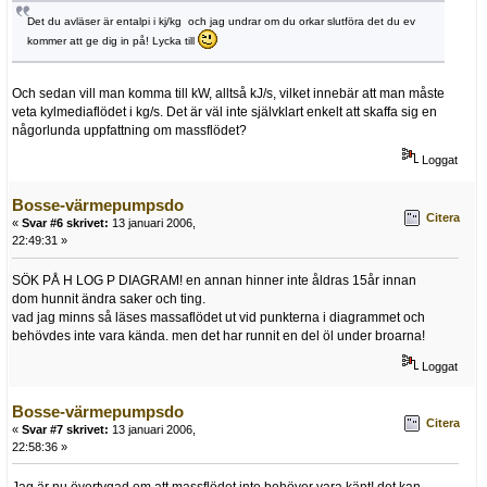
Det du avläser är entalpi i kj/kg och jag undrar om du orkar slutföra det du ev
kommer att ge dig in på! Lycka till
Och sedan vill man komma till kW, alltså kJ/s, vilket innebär att man måste
veta kylmediaflödet i kg/s. Det är väl inte självklart enkelt att skaffa sig en
någorlunda uppfattning om massflödet?
Loggat
Bosse-värmepumpsdo
Citera
«
Svar #6 skrivet:
13 januari 2006,
22:49:31 »
SÖK PÅ H LOG P DIAGRAM! en annan hinner inte åldras 15år innan
dom hunnit ändra saker och ting.
vad jag minns så läses massaflödet ut vid punkterna i diagrammet och
behövdes inte vara kända. men det har runnit en del öl under broarna!
Loggat
Bosse-värmepumpsdo
Citera
«
Svar #7 skrivet:
13 januari 2006,
22:58:36 »
Jag är nu övertygad om att massflödet inte behöver vara känt! det kan