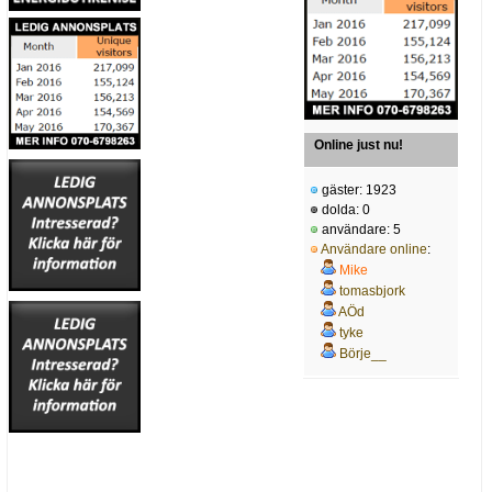
Online just nu!
gäster: 1923
dolda: 0
användare: 5
Användare online
:
Mike
tomasbjork
AÖd
tyke
Börje__