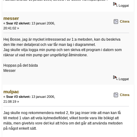
Loggat
messer
Citera
«
Svar #2 skrivet:
13 januari 2006,
20:41:02 »
Hej Bosse, jag är mycket intressserad av 1:a metoden, kan du beskriva
den lite mer detaljerat och var får man tag i diagrammet.
Jag skulle vilja logga min pump och sen skriva ett program i datorn som
räknar ut vad min pump ger ungefärligt åtminstone.
Hoppas på det bästa
Messer
Loggat
mulpac
Citera
«
Svar #3 skrivet:
13 januari 2006,
21:08:19 »
Jag skulle nog rekommendera metod 2, för jag inser inte att man kan få
till metod 1 utan att veta kylmedieflödet, vilket borde vara lite bökigt att
mäta, men givetvis vore det kul att höra om det går att använda metoden
på något enkelt sätt.