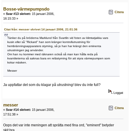
Bosse-värmepumpsdo
Citera
«
Svar #13 skrivet:
15 januari 2006,
16:15:33 »
Citat från: messer skrivet 14 januari 2006, 21:01:36
Tänker du på bröderna Marklund från Svartlin vid foten av klimtatjakka vars
kusin eller så "Rickard" han som kränger kontrollutrustning för
hembränningsapparaters styrning, så jo han har krängt den eminenta
utrustningen jag använder.
Om han nu kommer med räknaren också så man kan hålla reda på
kvantiteterna så saknas bara en relästyrning för att styra värmepumpen som
kokar mäsken.
Messer
Ja uppfattar det som du klagar på utrustning! blev du inte full?
Loggat
messer
Citera
«
Svar #14 skrivet:
15 januari 2006,
17:51:38 »
Oops det var inte meningen att sprätta med fina ord, "eminent" betyder
skit bra.