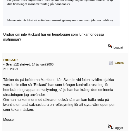
drift finns inget manometerutag på panasonic)
Manometer är bäst att mäta kondenseringstemperaturen med (denna behövs)
Undrar om inte Rickard har en templogger som funkar för dessa
mätningar?
Loggat
messer
Citera
«
Svar #12 skrivet:
14 januari 2006,
21:01:36 »
Tänker du på bröderna Marklund från Svartlin vid foten av klimtatjakka
vars kusin eller så "Rickard" han som kränger kontrollutrustning för
hembränningsapparaters styrning, så jo han har krängt den eminenta
utrustningen jag använder.
Om han nu kommer med räknaren också så man kan hålla reda på
kvantiteterna så saknas bara en relästyrning för att styra värmepumpen
som kokar mäsken.
Messer
Loggat