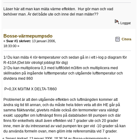
Läser här att man kan mäta värme effekten. Hur gör man och vad
behöver man. Är det både ute och inne del man mäter??
Loggat
Bosse-värmepumpsdo
Citera
«
Svar #1 skrivet:
13 januari 2006,
18:33:00 »
1/ Du kan mäta 4 rör-temperaturer och sedan gå in i ett i-log p diagram för
R-410A (Det blir otroligt jobbigt för dig)
2/ Du kan multiplicera 0,3 med luftflödet m3/tim och multiplicera med
skillnaden på ingående lufttemperatur och utgående lufttemperatur och
dividera med 860
P=0,3X M3/TIM X DELTA-T/860
Problemet är att den utgående effekten och luftmängden kommer att
ändra sig tid till annan, och du måste hela tiden veta att din HE går på
samma fläktvarvtal, givetvis måste också din termometer vara väldigt
exakt. uppgifter om luftmängd finns på databladen till pumpen och där
finns för enkelhets skull även effekten vid 7 grader ute och 20 grader
inne, men är du intresserad av vad pumpen tex ger vid -10 grader så kan
du använda formeln ovan, men glöm inte referensmäta vid 7 grader.
«
Senast ändrad: 13 januari 2006, 18:36:24 av Bosse-värmepumpsdo
»