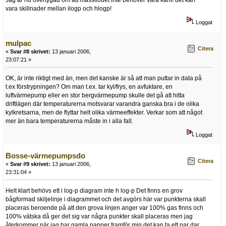
vara skillnader mellan ilogp och hlogp!
Loggat
mulpac
Citera
«
Svar #8 skrivet:
13 januari 2006,
23:07:21 »
OK, är inte riktigt med än, men det kanske är så att man puttar in data på
t.ex förstrypningen? Om man t.ex. tar kyl/frys, en avfuktare, en
luftvärmepump eller en stor bergvärmepump skulle det gå att hitta
driftlägen där temperaturerna motsvarar varandra ganska bra i de olika
kylkretsarna, men de flyttar helt olika värmeeffekter. Verkar som att något
mer än bara temperaturerna måste in i alla fall.
Loggat
Bosse-värmepumpsdo
Citera
«
Svar #9 skrivet:
13 januari 2006,
23:31:04 »
Helt klart behövs ett i log-p diagram inte h log-p Det finns en grov
bågformad skiljelinje i diagrammet och det avgörs här var punkterna skall
placeras beroende på att den grova linjen anger var 100% gas finns och
100% vätska då ger det sig var några punkter skall placeras men jag
återkommer när jag har gamla papper framför mig det kan ta ett par dar.