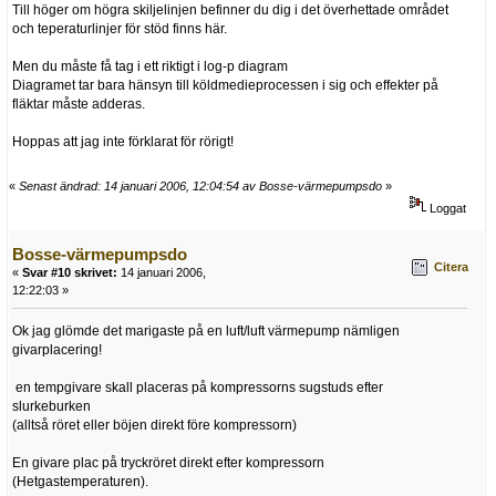
Till höger om högra skiljelinjen befinner du dig i det överhettade området
och teperaturlinjer för stöd finns här.
Men du måste få tag i ett riktigt i log-p diagram
Diagramet tar bara hänsyn till köldmedieprocessen i sig och effekter på
fläktar måste adderas.
Hoppas att jag inte förklarat för rörigt!
«
Senast ändrad: 14 januari 2006, 12:04:54 av Bosse-värmepumpsdo
»
Loggat
Bosse-värmepumpsdo
Citera
«
Svar #10 skrivet:
14 januari 2006,
12:22:03 »
Ok jag glömde det marigaste på en luft/luft värmepump nämligen
givarplacering!
en tempgivare skall placeras på kompressorns sugstuds efter
slurkeburken
(alltså röret eller böjen direkt före kompressorn)
En givare plac på tryckröret direkt efter kompressorn
(Hetgastemperaturen).