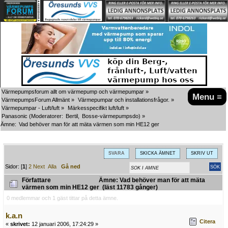
Värmepumpsforum allt om värmepump och värmepumpar
»
Menu ≡
VärmepumpsForum Allmänt
»
Värmepumpar och installationsfrågor.
»
Värmepumpar - Luft/luft
»
Märkesspecifikt luft/luft
»
Panasonic
(Moderatorer:
Bertil
,
Bosse-värmepumpsdo
) »
Ämne:
Vad behöver man för att mäta värmen som min HE12 ger
SVARA
SKICKA ÄMNET
SKRIV UT
Sidor: [
1
]
2
Next
Alla
Gå ned
Författare
Ämne: Vad behöver man för att mäta
värmen som min HE12 ger (läst 11783 gånger)
0 medlemmar och 1 gäst tittar på detta ämne.
k.a.n
Citera
«
skrivet:
12 januari 2006, 17:24:29 »