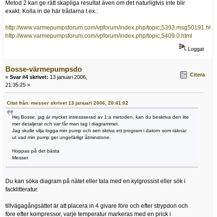
Metod 2 kan ge rätt skapliga resultat även om det naturligtvis inte blir
exakt. Kolla in de här trådarna t.ex.:
http://www.varmepumpsforum.com/vpforum/index.php/topic,5393.msg50191.ht
http://www.varmepumpsforum.com/vpforum/index.php/topic,5409.0.html
Loggat
Bosse-värmepumpsdo
Citera
«
Svar #4 skrivet:
13 januari 2006,
21:35:25 »
Citat från: messer skrivet 13 januari 2006, 20:41:02
Hej Bosse, jag är mycket intressserad av 1:a metoden, kan du beskriva den lite
mer detaljerat och var får man tag i diagrammet.
Jag skulle vilja logga min pump och sen skriva ett program i datorn som räknar
ut vad min pump ger ungefärligt åtminstone.
Hoppas på det bästa
Messer
Du kan söka diagram på nätet eller tala med en kylgrossist eller sök i
facklitteratur.
tillvägagångsättet är att placera in 4 givare före och efter strypdon och
före efter kompressor, varje temperatur markeras med en prick i