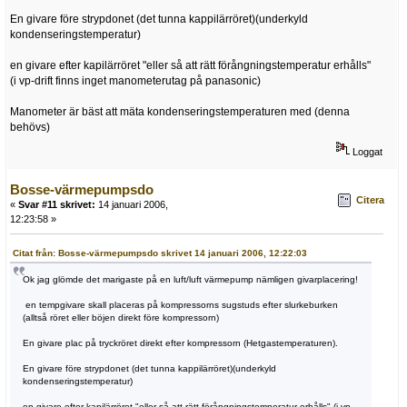
En givare före strypdonet (det tunna kappilärröret)(underkyld
kondenseringstemperatur)
en givare efter kapilärröret "eller så att rätt förångningstemperatur erhålls"
(i vp-drift finns inget manometerutag på panasonic)
Manometer är bäst att mäta kondenseringstemperaturen med (denna
behövs)
Loggat
Bosse-värmepumpsdo
Citera
«
Svar #11 skrivet:
14 januari 2006,
12:23:58 »
Citat från: Bosse-värmepumpsdo skrivet 14 januari 2006, 12:22:03
Ok jag glömde det marigaste på en luft/luft värmepump nämligen givarplacering!
en tempgivare skall placeras på kompressorns sugstuds efter slurkeburken
(alltså röret eller böjen direkt före kompressorn)
En givare plac på tryckröret direkt efter kompressorn (Hetgastemperaturen).
En givare före strypdonet (det tunna kappilärröret)(underkyld
kondenseringstemperatur)
en givare efter kapilärröret "eller så att rätt förångningstemperatur erhålls" (i vp-