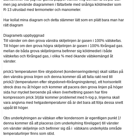
men jag använde diagrammen i fältarbete med snåriga köldmedier som
R-13 utrustad med termometer och manometer.
Har kollat mina diagram och detta stämmer lätt som en plätt bara man har
rätt diagram
Diagramets uppbyggnad
Till vänster om den grova vänstra skiljelinjen är gasen i 100% vätskefas.
Till höger om den grova högra skiljelinjen är gasen i 100% förångad gas.
mellan de båda grova skiljelinjerna befinner sig köldmediet i både
vätskefas och förångad gas, i olika % med ökande vätskemängd åt
vänster.
prick1/ temperaturen före strypdonet (kondenseringstemp) skall sättas på
den vänstra grova linjen och denna kommer då att falla rakt ned till
prick2/ (temperaturen efter strypdonet=förångningstemp), ett horisontellt
streck dras nu åt höger och kommer att pacera den grova linjen på höger
sida hur mycket beroende på viken överhettning gasen har före
kompressorn prick 3/(där kommer problemet med h-log p, linjerna skall
vara angivna med hetgastemperaturer då är det bara att följa dessa snett
uppåt till höger.
Obs underkylningen av vätskan efter kondensorn är egentligen punkt 1!
denna kommer då att placeras (om underkylning föreligger) till vänster
om vänster skiljelinje och befinner sig då i vätskans underkylda område
temperaturlinjer finns som stöd.