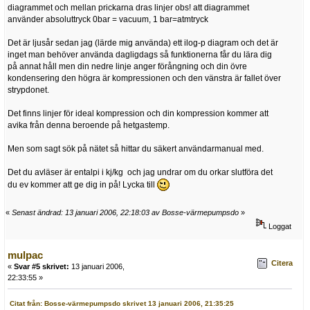
diagrammet och mellan prickarna dras linjer obs! att diagrammet
använder absoluttryck 0bar = vacuum, 1 bar=atmtryck
Det är ljusår sedan jag (lärde mig använda) ett ilog-p diagram och det är
inget man behöver använda dagligdags så funktionerna får du lära dig
på annat håll men din nedre linje anger förångning och din övre
kondensering den högra är kompressionen och den vänstra är fallet över
strypdonet.
Det finns linjer för ideal kompression och din kompression kommer att
avika från denna beroende på hetgastemp.
Men som sagt sök på nätet så hittar du säkert användarmanual med.
Det du avläser är entalpi i kj/kg och jag undrar om du orkar slutföra det
du ev kommer att ge dig in på! Lycka till
«
Senast ändrad: 13 januari 2006, 22:18:03 av Bosse-värmepumpsdo
»
Loggat
mulpac
Citera
«
Svar #5 skrivet:
13 januari 2006,
22:33:55 »
Citat från: Bosse-värmepumpsdo skrivet 13 januari 2006, 21:35:25