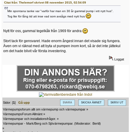
Citat från: Thelemorf skrivet 08 november 2015, 02:54:09
Min spontana tanke var "varför har man en 30 år gammal pump i ett nytt hus".
Tog lite för lång tid att inse vad som avsågs med nytt hus
Nytt för oss, gammal tegelkåk från 1969 för andra
Stort tack för gensvaret. Hade enorm ångest innan det visade sig fungera.
Även om vi räknat med att byta ut pumpen inom kort, så är det inte jättekul
om det hade blivit vår första investering.
Loggat
Sidor: [
1
]
Gå upp
SVARA
SKICKA ÄMNET
SKRIV UT
Värmepumpsforum allt om värmepump och värmepumpar
»
VärmepumpsForum Allmänt
»
Värmepumpar och installationsfrågor.
»
Värmepumpar - Mark/Berg och Sjövärmepumpar.
(Moderator:
Bertil
)
»