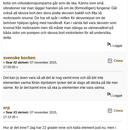
kolla om cirkulationspumparna går som de ska. Känns som små
vibrationer när man lägger handen på om de (förmodligen) fungerar. Går
också att skruva bort den stora platta skruven baktill och titta så
motoraxeln snurrar. De har ett spår i mitten för skruvmejsel om de
behöver hjälpas igång med handkraft. Kan i värsta fall vara skoveln som
lossnat från motoraxeln men då måste man stänga av värmevattnet på
båda sidor om pumpen och skruva bort motordelen för att undersöka
detta.
Loggat
svenske kocken
Citera
«
Svar #2 skrivet:
07 november 2015,
17:03:00 »
Det kan ju även vara så att det är nog varmt inne och då blir inte
elementen varma förän styrdatorn tycker det är dags att skicka på lite mer
värme. för är det barmt inne så ska ju elementen inte vara varma.
Loggat
erp
Citera
«
Svar #3 skrivet:
07 november 2015,
17:13:28 »
Hur är det inne? Jag har 22 grader inne och kalla element just nu, men i