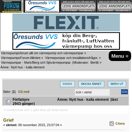
Värmepumpsforum allt om värmepump och värmepumpar
»
Menu ≡
VärmepumpsForum Allmänt
»
Värmepumpar och installationsfrågor.
»
Värmepumpar - Mark/Berg och Sjövärmepumpar.
(Moderator:
Bertil
) »
Ämne:
Nytt hus - kalla element
SVARA
SKICKA ÄMNET
SKRIV UT
Sidor: [
1
]
Gå ned
Författare
Ämne: Nytt hus - kalla element (läst
2943 gånger)
0 medlemmar och 1 gäst tittar på detta ämne.
Grief
Citera
«
skrivet:
06 november 2015, 23:07:04 »