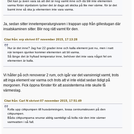
Det kan ju även vara så att det är nog varmt inne och då blir inte elementen
varma förän styrdatorn tycker det är dags att skicka på lite mer värme. för är det
barmt inne så ska ju elementen inte vara varma.
Ja, sedan sitter innetemperaturgivaren i trappan upp från gillestugan där
insatskaminen sitter. Blir nog rätt varmt för den.
Citat från: erp skrivet 07 november 2015, 17:13:28
Hur är det inne? Jag har 22 grader inne och kalla element just nu, men i natt
när tempen sjunker kommer elementen att bli varma.
Så länge det är hyfsad temperatur inne, behöver det inte vara något fel om
elementen är kalla.
Vi håller på och renoverar 2 rum, och igår var det vansinnigt varmt, trots
att inga element var varma och trots att vi inte eldat sedan tidigt på
morgonen. Fick öppna fönster för att assistenterna inte skulle få
värmeslag.
Citat från: Carl N skrivet 07 november 2015, 17:51:49
Kolla upp cirkpumpen till husvärmningen, lossa centrumskruven på den
cirkpumpen.
Båda cirkpumparna snurrar aldrig samtidigt så kolla när den inte värmer
varmvatten i så fall.