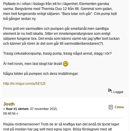
Flyttade in i villan i tisdags från ett liv i lägenhet. Elementen ganska
varma. Bergvärme med Thermia Duo 12 från 86. Gammal som gatan,
men helt fungerande enligt säljaren. "Bara tutar och går". Cirk.pump bytt
två gånger sedan ny.
Finns gott om varmvatten och pumpen går emellanåt men samtliga
element är nu helt iskalla. Sitter en innetemperaturgivare som enligt
säljaren fungerar bra. Det enda som känns varmt när jag lyfter bort luckan
och känner på rören är det som går till varmvattenberedaren(?).
Trasig cirkulationspump, trasig pump, trasig något annat, slagg i rör?
Är helt novis, men läst idogt här ikväll
Några bilder på pumpen och dess inställningar:
http://m.imgur.com/a/5ESZt
Loggat
Josth
Citera
«
Svar #1 skrivet:
07 november 2015,
09:48:56 »
Rejäla rördimensioner! Trots de är så kraftiga kan det ändå bli tjockt lager
rost på insidan har jag sett med egna ögon. Börja förslagsvis med att