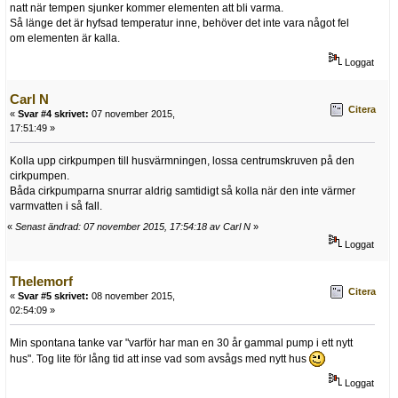
natt när tempen sjunker kommer elementen att bli varma.
Så länge det är hyfsad temperatur inne, behöver det inte vara något fel
om elementen är kalla.
Loggat
Carl N
Citera
«
Svar #4 skrivet:
07 november 2015,
17:51:49 »
Kolla upp cirkpumpen till husvärmningen, lossa centrumskruven på den
cirkpumpen.
Båda cirkpumparna snurrar aldrig samtidigt så kolla när den inte värmer
varmvatten i så fall.
«
Senast ändrad: 07 november 2015, 17:54:18 av Carl N
»
Loggat
Thelemorf
Citera
«
Svar #5 skrivet:
08 november 2015,
02:54:09 »
Min spontana tanke var "varför har man en 30 år gammal pump i ett nytt
hus". Tog lite för lång tid att inse vad som avsågs med nytt hus
Loggat