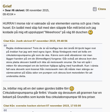
Grief
Citera
«
Svar #6 skrivet:
08 november 2015,
09:43:04 »
HURRA! I morse när vi vaknade så var elementen varma och goa i hela
huset. En lastbil med släp full med sten släppte från mitt bröst och jag
kostade på mig ett uppsluppet "Weeehooo" på väg till duschen
Citat från: Josth skrivet 07 november 2015, 09:48:56
Rejäla rördimensioner! Trots de är så kraftiga kan det ändå bli tjockt lager rost
på insidan har jag sett med egna ögon. Börja förslagsvis med att kolla om
cirkulationspumparna går som de ska. Känns som små vibrationer när man
lägger handen på om de (förmodligen) fungerar. Går också att skruva bort den
stora platta skruven baktill och titta så motoraxeln snurrar. De har ett spår i
mitten för skruvmejsel om de behöver hjälpas igång med handkraft. Kan i värsta
fall vara skoveln som lossnat från motoraxeln men då måste man stänga av
värmevattnet på båda sidor om pumpen och skruva bort motordelen för att
undersöka detta.
Ja, inbillar mig att en del saker gjordes bättre förr
Cirkulationspumparna går finfint. Visade sig dessutom att grannen har en
bekant på Grundfos som kunde fixa cirkulationspumpar till bra priser.
Citat från: svenske kocken skrivet 07 november 2015, 17:03:00