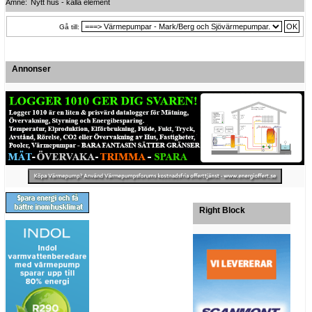
Ämne:
Nytt hus - kalla element
Gå till:
Annonser
Right Block