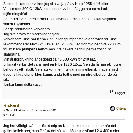
Sitter och funderar vilken jag ska välja på av Nibe 1255 4-16 eller
Viessmann 300 G 13kW, med extern vv-ber. Bägge har extra tank,
utjämningskärl.
Antar det även är en fördel till en inverterpump för att det ökar volymen
vatten i systemet.
Bägge rörfirmorna verkar bra.
Jag ska gräva för markslingor själv.
Verkar som Nibe har klena cirkulationspumpar för köldbäraren för Nibe
rekommenderar Max 2x400m eller 3x300m. Jag tror mig behöva 2x500m
för att klara pumpens behov ovh inte riskera det blir permafrost runt
slangarna.
Min årsförbrukning är bedömd ca 40 000 kWh för 240 m2.
Billigast verkar det vara med en Nibe 1226 12kw. Men då får jag ett högre
behov av eltillskott. Men jag kommer inte tjäna in mellanskillnaden med
dagens låga elpris. Men känns ändå bättre med mindre elberoende på
sikt.
Tankar kring detta case.
Loggat
Rickard
Citera
«
Svar #1 skrivet:
03 september 2015,
07:01:34 »
Jag har väldigt svårt att förstå mig på Nibes rekommendationer när det
gäller kollektorer, man får 1/4-del så stort flödesmotstånd i 2 X 400 meter