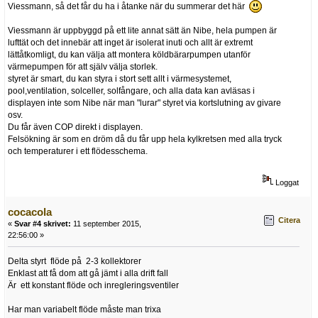
Viessmann, så det får du ha i åtanke när du summerar det här
Viessmann är uppbyggd på ett lite annat sätt än Nibe, hela pumpen är
lufttät och det innebär att inget är isolerat inuti och allt är extremt
lättåtkomligt, du kan välja att montera köldbärarpumpen utanför
värmepumpen för att själv välja storlek.
styret är smart, du kan styra i stort sett allt i värmesystemet,
pool,ventilation, solceller, solfångare, och alla data kan avläsas i
displayen inte som Nibe när man "lurar" styret via kortslutning av givare
osv.
Du får även COP direkt i displayen.
Felsökning är som en dröm då du får upp hela kylkretsen med alla tryck
och temperaturer i ett flödesschema.
Loggat
cocacola
Citera
«
Svar #4 skrivet:
11 september 2015,
22:56:00 »
Delta styrt flöde på 2-3 kollektorer
Enklast att få dom att gå jämt i alla drift fall
Är ett konstant flöde och inregleringsventiler
Har man variabelt flöde måste man trixa