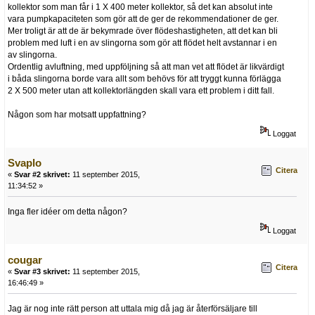
kollektor som man får i 1 X 400 meter kollektor, så det kan absolut inte
vara pumpkapaciteten som gör att de ger de rekommendationer de ger.
Mer troligt är att de är bekymrade över flödeshastigheten, att det kan bli
problem med luft i en av slingorna som gör att flödet helt avstannar i en
av slingorna.
Ordentlig avluftning, med uppföljning så att man vet att flödet är likvärdigt
i båda slingorna borde vara allt som behövs för att tryggt kunna förlägga
2 X 500 meter utan att kollektorlängden skall vara ett problem i ditt fall.
Någon som har motsatt uppfattning?
Loggat
Svaplo
Citera
«
Svar #2 skrivet:
11 september 2015,
11:34:52 »
Inga fler idéer om detta någon?
Loggat
cougar
Citera
«
Svar #3 skrivet:
11 september 2015,
16:46:49 »
Jag är nog inte rätt person att uttala mig då jag är återförsäljare till