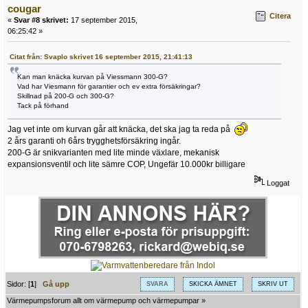
cougar
Citera
«
Svar #8 skrivet:
17 september 2015,
06:25:42 »
Citat från: Svaplo skrivet 16 september 2015, 21:41:13
Kan man knäcka kurvan på Viessmann 300-G?
Vad har Viesmann för garantier och ev extra försäkringar?
Skillnad på 200-G och 300-G?
Tack på förhand
Jag vet inte om kurvan går att knäcka, det ska jag ta reda på
2 års garanti oh 6års trygghetsförsäkring ingår.
200-G är snikvarianten med lite minde växlare, mekanisk
expansionsventil och lite sämre COP, Ungefär 10.000kr billigare
Loggat
Sidor: [
1
]
Gå upp
SVARA
SKICKA ÄMNET
SKRIV UT
Värmepumpsforum allt om värmepump och värmepumpar
»