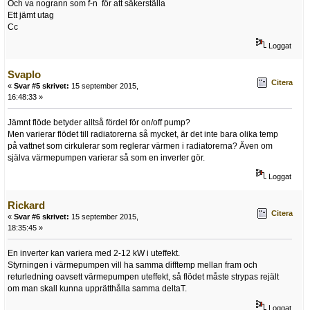
Och va nogrann som f-n för att säkerställa
Ett jämt utag
Cc
Loggat
Svaplo
Citera
«
Svar #5 skrivet:
15 september 2015,
16:48:33 »
Jämnt flöde betyder alltså fördel för on/off pump?
Men varierar flödet till radiatorerna så mycket, är det inte bara olika temp
på vattnet som cirkulerar som reglerar värmen i radiatorerna? Även om
själva värmepumpen varierar så som en inverter gör.
Loggat
Rickard
Citera
«
Svar #6 skrivet:
15 september 2015,
18:35:45 »
En inverter kan variera med 2-12 kW i uteffekt.
Styrningen i värmepumpen vill ha samma difftemp mellan fram och
returledning oavsett värmepumpen uteffekt, så flödet måste strypas rejält
om man skall kunna upprätthålla samma deltaT.
Loggat