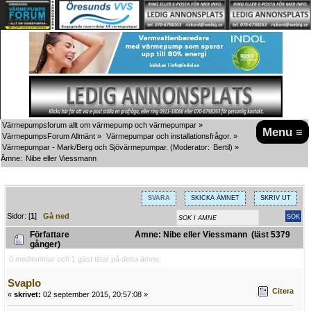
Värmepumpsforum allt om värmepump och värmepumpar
»
Menu ≡
VärmepumpsForum Allmänt
»
Värmepumpar och installationsfrågor.
»
Värmepumpar - Mark/Berg och Sjövärmepumpar.
(Moderator:
Bertil
) »
Ämne:
Nibe eller Viessmann
SVARA
SKICKA ÄMNET
SKRIV UT
Sidor: [
1
]
Gå ned
Författare
Ämne: Nibe eller Viessmann (läst 5379
gånger)
0 medlemmar och 1 gäst tittar på detta ämne.
Svaplo
Citera
«
skrivet:
02 september 2015, 20:57:08 »