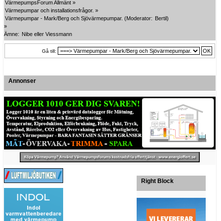
VärmepumpsForum Allmänt
»
Värmepumpar och installationsfrågor.
»
Värmepumpar - Mark/Berg och Sjövärmepumpar.
(Moderator:
Bertil
)
»
Ämne:
Nibe eller Viessmann
Gå till:
Annonser
Right Block