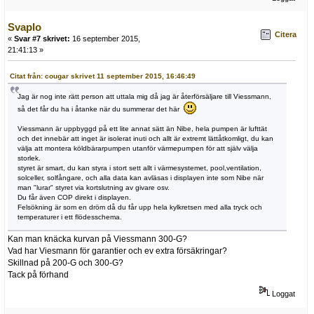
Svaplo
Citera
«
Svar #7 skrivet:
16 september 2015,
21:41:13 »
Citat från: cougar skrivet 11 september 2015, 16:46:49
Jag är nog inte rätt person att uttala mig då jag är återförsäljare till Viessmann,
så det får du ha i åtanke när du summerar det här
Viessmann är uppbyggd på ett lite annat sätt än Nibe, hela pumpen är lufttät
och det innebär att inget är isolerat inuti och allt är extremt lättåtkomligt, du kan
välja att montera köldbärarpumpen utanför värmepumpen för att själv välja
storlek.
styret är smart, du kan styra i stort sett allt i värmesystemet, pool,ventilation,
solceller, solfångare, och alla data kan avläsas i displayen inte som Nibe när
man "lurar" styret via kortslutning av givare osv.
Du får även COP direkt i displayen.
Felsökning är som en dröm då du får upp hela kylkretsen med alla tryck och
temperaturer i ett flödesschema.
Kan man knäcka kurvan på Viessmann 300-G?
Vad har Viesmann för garantier och ev extra försäkringar?
Skillnad på 200-G och 300-G?
Tack på förhand
Loggat