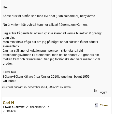
Hej
Köpte hus för 5 mån sen med evi heat (utan solpaneler) bergvärme.
Nu är vintern här och då kommer såklart frågorna om värmen.
Jag är lite frågande till att min vp inte klarar att värma huset vid 0 gradigt
utan elp.
Men min första fråga blir om jag på något annat sätt kan få ner flödet i
elementen?
Jag har ställt ner cirkulationspumpen som sitter utanpå vid
framledningsvärmen till elementen, men det är endast 2-3 graders diff
mellan fram och returvärmen. Vad jag förstår ska den vara mellan 5-10
grader.
Fakta hus
80kvm+80kvm källare (nya fönster 2010), tegelhus, byggt 1959
Ort, närke
«
Senast ändrad: 25 december 2014, 20:37:20 av lord
»
Loggat
Carl N
Citera
«
Svar #1 skrivet:
25 december 2014,
21:19:42 »