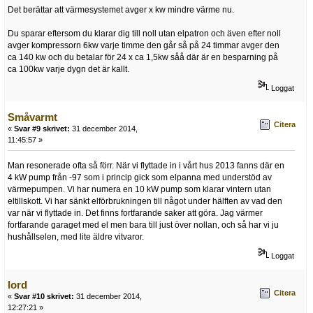
Det berättar att värmesystemet avger x kw mindre värme nu.
Du sparar eftersom du klarar dig till noll utan elpatron och även efter noll
avger kompressorn 6kw varje timme den går så på 24 timmar avger den
ca 140 kw och du betalar för 24 x ca 1,5kw såå där är en besparning på
ca 100kw varje dygn det är kallt.
Loggat
Småvarmt
Citera
«
Svar #9 skrivet:
31 december 2014,
11:45:57 »
Man resonerade ofta så förr. När vi flyttade in i vårt hus 2013 fanns där en
4 kW pump från -97 som i princip gick som elpanna med understöd av
värmepumpen. Vi har numera en 10 kW pump som klarar vintern utan
eltillskott. Vi har sänkt elförbrukningen till något under hälften av vad den
var när vi flyttade in. Det finns fortfarande saker att göra. Jag värmer
fortfarande garaget med el men bara till just över nollan, och så har vi ju
hushållselen, med lite äldre vitvaror.
Loggat
lord
Citera
«
Svar #10 skrivet:
31 december 2014,
12:27:21 »