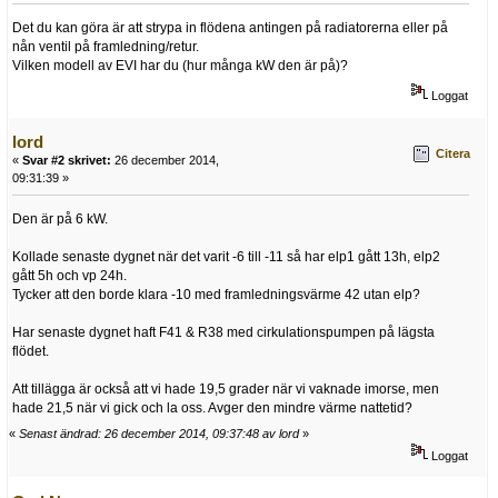
Det du kan göra är att strypa in flödena antingen på radiatorerna eller på
nån ventil på framledning/retur.
Vilken modell av EVI har du (hur många kW den är på)?
Loggat
lord
Citera
«
Svar #2 skrivet:
26 december 2014,
09:31:39 »
Den är på 6 kW.
Kollade senaste dygnet när det varit -6 till -11 så har elp1 gått 13h, elp2
gått 5h och vp 24h.
Tycker att den borde klara -10 med framledningsvärme 42 utan elp?
Har senaste dygnet haft F41 & R38 med cirkulationspumpen på lägsta
flödet.
Att tillägga är också att vi hade 19,5 grader när vi vaknade imorse, men
hade 21,5 när vi gick och la oss. Avger den mindre värme nattetid?
«
Senast ändrad: 26 december 2014, 09:37:48 av lord
»
Loggat