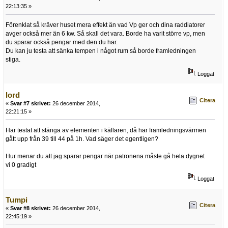
22:13:35 »
Förenklat så kräver huset mera effekt än vad Vp ger och dina raddiatorer
avger också mer än 6 kw. Så skall det vara. Borde ha varit större vp, men
du sparar också pengar med den du har.
Du kan ju testa att sänka tempen i något rum så borde framledningen
stiga.
Loggat
lord
Citera
«
Svar #7 skrivet:
26 december 2014,
22:21:15 »
Har testat att stänga av elementen i källaren, då har framledningsvärmen
gått upp från 39 till 44 på 1h. Vad säger det egentligen?
Hur menar du att jag sparar pengar när patronena måste gå hela dygnet
vi 0 gradigt
Loggat
Tumpi
Citera
«
Svar #8 skrivet:
26 december 2014,
22:45:19 »