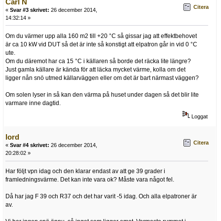
Carl N
Citera
«
Svar #3 skrivet:
26 december 2014,
14:32:14 »
Om du värmer upp alla 160 m2 till +20 °C så gissar jag att effektbehovet
är ca 10 kW vid DUT så det är inte så konstigt att elpatron går in vid 0 °C
ute.
Om du däremot har ca 15 °C i källaren så borde det räcka lite längre?
Just gamla källare är kända för att läcka mycket värme, kolla om det
ligger nån snö utmed källarväggen eller om det är bart närmast väggen?
Om solen lyser in så kan den värma på huset under dagen så det blir lite
varmare inne dagtid.
Loggat
lord
Citera
«
Svar #4 skrivet:
26 december 2014,
20:28:02 »
Har följt vpn idag och den klarar endast av att ge 39 grader i
framledningsvärme. Det kan inte vara ok? Måste vara något fel.
Då har jag F 39 och R37 och det har varit -5 idag. Och alla elpatroner är
av.