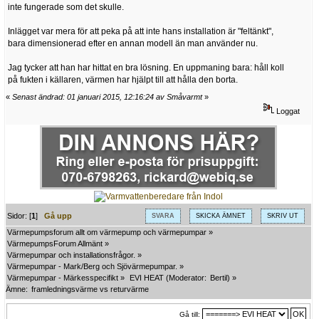
inte fungerade som det skulle.
Inlägget var mera för att peka på att inte hans installation är "feltänkt",
bara dimensionerad efter en annan modell än man använder nu.
Jag tycker att han har hittat en bra lösning. En uppmaning bara: håll koll
på fukten i källaren, värmen har hjälpt till att hålla den borta.
«
Senast ändrad: 01 januari 2015, 12:16:24 av Småvarmt
»
Loggat
Sidor: [
1
]
Gå upp
SVARA
SKICKA ÄMNET
SKRIV UT
Värmepumpsforum allt om värmepump och värmepumpar
»
VärmepumpsForum Allmänt
»
Värmepumpar och installationsfrågor.
»
Värmepumpar - Mark/Berg och Sjövärmepumpar.
»
Värmepumpar - Märkesspecifikt
»
EVI HEAT
(Moderator:
Bertil
) »
Ämne:
framledningsvärme vs returvärme
Gå till: