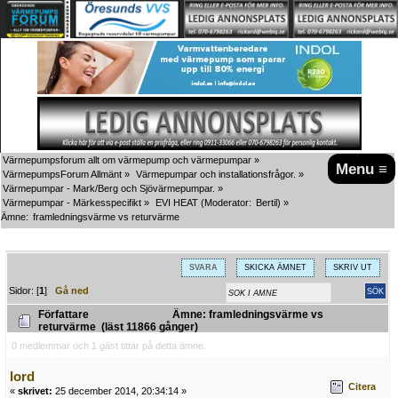
Värmepumpsforum allt om värmepump och värmepumpar
»
Menu ≡
VärmepumpsForum Allmänt
»
Värmepumpar och installationsfrågor.
»
Värmepumpar - Mark/Berg och Sjövärmepumpar.
»
Värmepumpar - Märkesspecifikt
»
EVI HEAT
(Moderator:
Bertil
) »
Ämne:
framledningsvärme vs returvärme
SVARA
SKICKA ÄMNET
SKRIV UT
Sidor: [
1
]
Gå ned
Författare
Ämne: framledningsvärme vs
returvärme (läst 11866 gånger)
0 medlemmar och 1 gäst tittar på detta ämne.
lord
Citera
«
skrivet:
25 december 2014, 20:34:14 »