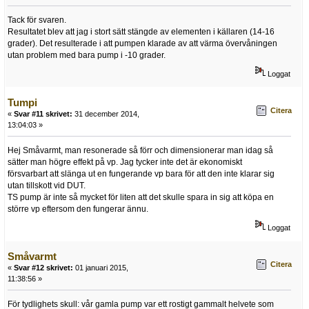
Tack för svaren.
Resultatet blev att jag i stort sätt stängde av elementen i källaren (14-16
grader). Det resulterade i att pumpen klarade av att värma övervåningen
utan problem med bara pump i -10 grader.
Loggat
Tumpi
Citera
«
Svar #11 skrivet:
31 december 2014,
13:04:03 »
Hej Småvarmt, man resonerade så förr och dimensionerar man idag så
sätter man högre effekt på vp. Jag tycker inte det är ekonomiskt
försvarbart att slänga ut en fungerande vp bara för att den inte klarar sig
utan tillskott vid DUT.
TS pump är inte så mycket för liten att det skulle spara in sig att köpa en
större vp eftersom den fungerar ännu.
Loggat
Småvarmt
Citera
«
Svar #12 skrivet:
01 januari 2015,
11:38:56 »
För tydlighets skull: vår gamla pump var ett rostigt gammalt helvete som