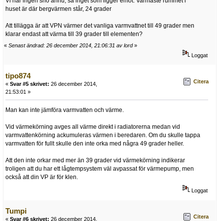
Vi har ingen snö ännu, så inget som ligger emot. Varmaste rummet i
huset är där bergvärmen står, 24 grader
Att tillägga är att VPN värmer det vanliga varmvattnet till 49 grader men
klarar endast att värma till 39 grader till elementen?
«
Senast ändrad: 26 december 2014, 21:06:31 av lord
»
Loggat
tipo874
Citera
«
Svar #5 skrivet:
26 december 2014,
21:53:01 »
Man kan inte jämföra varmvatten och värme.
Vid värmekörning avges all värme direkt i radiatorerna medan vid
varmvattenkörning ackumuleras värmen i beredaren. Om du skulle tappa
varmvatten för fullt skulle den inte orka med några 49 grader heller.
Att den inte orkar med mer än 39 grader vid värmekörning indikerar
troligen att du har ett lågtempsystem väl avpassat för värmepump, men
också att din VP är för klen.
Loggat
Tumpi
Citera
«
Svar #6 skrivet:
26 december 2014,