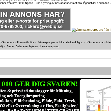
Tibber från nov 2020, Ngenic Tune styrning av bostadshuset mot bl.a. lågpristider sedan feb 
VärmepumpsForum Allmänt
»
Värmepumpar och installationsfrågor.
»
Värmepumpar - Mar
til
) »
Ämne:
Buller efter byte av cirkulationspump