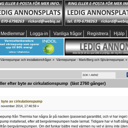
Medlemmar
Logga-in
Vanliga frågor
Registrera
Hjälp
Värmepumpar och installationsfrågor.
»
Värmepumpar - Mark/Berg och Sjövärmepumpar.
»
er efter byte av cirkulationspump (läst 2760 gånger)
r byte av cirkulationspump
 november 2014, 17:46:59 »
epump från Thermia har några år på nacken (passerad garantitid, och vi har inget 
spump installerad, efter att bergvärmepumpen hade larmat. Tidigare har vi haft dåli
ifrån bergvärmepumpen. Om det funkar bättre med värmen nu vet vi ännu inte (den ri