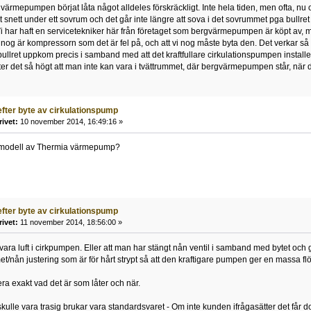
ärmepumpen börjat låta något alldeles förskräckligt. Inte hela tiden, men ofta, n
t snett under ett sovrum och det går inte längre att sova i det sovrummet pga bullre
i har haft en servicetekniker här från företaget som bergvärmepumpen är köpt av, men 
 nog är kompressorn som det är fel på, och att vi nog måste byta den. Det verkar så
r bullret uppkom precis i samband med att det kraftfullare cirkulationspumpen insta
åter det så högt att man inte kan vara i tvättrummet, där bergvärmepumpen står, när
efter byte av cirkulationspump
rivet:
10 november 2014, 16:49:16 »
n modell av Thermia värmepump?
efter byte av cirkulationspump
rivet:
11 november 2014, 18:56:00 »
ara luft i cirkpumpen. Eller att man har stängt nån ventil i samband med bytet och g
et/nån justering som är för hårt strypt så att den kraftigare pumpen ger en massa fl
era exakt vad det är som låter och när.
kulle vara trasig brukar vara standardsvaret - Om inte kunden ifrågasätter det får d