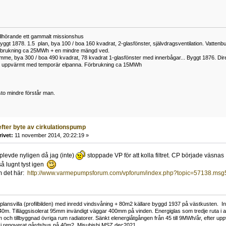
tillhörande ett gammalt missionshus
yggt 1878. 1.5 plan, bya 100 / boa 160 kvadrat, 2-glasfönster, självdragsventilation. Vatt
rbrukning ca 25MWh + en mindre mängd ved.
me, bya 300 / boa 490 kvadrat, 78 kvadrat 1-glasfönster med innerbågar... Byggt 1876. Di
h uppvärmt med temporär elpanna. Förbrukning ca 15MWh
to mindre förstår man.
efter byte av cirkulationspump
rivet:
11 november 2014, 20:22:19 »
plevde nyligen då jag (inte)
stoppade VP för att kolla filtret. CP började väsnas
å lugnt tyst igen
om det här:
http://www.varmepumpsforum.com/vpforum/index.php?topic=57138.m
lansvilla (profilbilden) med inredd vindsvåning + 80m2 källare byggd 1937 på västkusten. In
40m. Tilläggsisolerat 95mm invändigt väggar 400mm på vinden. Energiglas som tredje ruta i 
och tillbyggnad övriga rum radiatorer. Sänkt elenergiåtgången från 45 till 9MWh/år, efter u
p i renoverat gårdshus på 40m2, Misubishi MSZ dec2021.