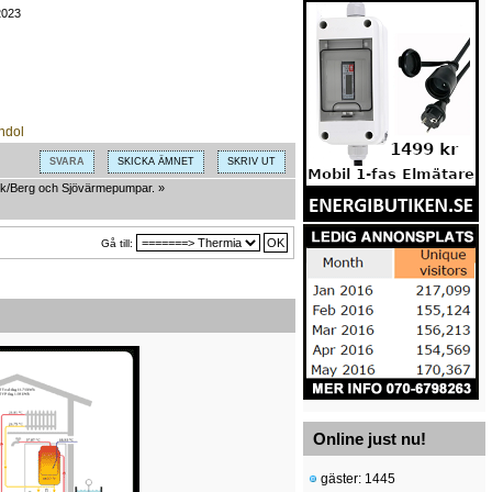
2023
SVARA
SKICKA ÄMNET
SKRIV UT
k/Berg och Sjövärmepumpar.
»
Gå till:
Online just nu!
gäster: 1445