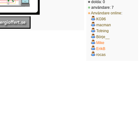
dolda: 0
användare: 7
Användare online
:
KG96
macman
Totning
Börje__
Mike
ErikB
rocas