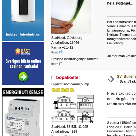
hela systemet...
Bor i pastorsvillan 
Villan: Timmerhus b
luftvärmepump. Fö
Kyrkan: Timmerstom
Stad/land: Gävleborg
färdigrenoverat oc
Antal inlägg: 13444
Gävleborg.
Karma +23/-12
Kön:
Ju mer man vet des
Utbildad elektroingenjör. Arbetar
inom IT
SV: Buller 
bopakoster
«
Svar #3 sk
Dignitär inom värmepump
Precis vad jag up
den! Nu går den s
ref. till min tråd 
2 vuxna i 150m2 enp
Stad/land: 58 53N 11 02E
i dec 2008. Borra 1
Golvvärme i badrum 
Antal inlägg: 4999
Installerat LL-pum