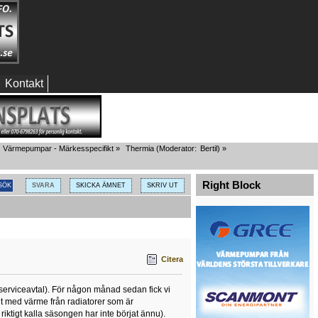
Kontakt
Värmepumpar - Märkesspecifikt
»
Thermia
(Moderator:
Bertil
) »
Right Block
SVARA
SKICKA ÄMNET
SKRIV UT
Citera
serviceavtal). För någon månad sedan fick vi
gt med värme från radiatorer som är
ktigt kalla säsongen har inte börjat ännu).