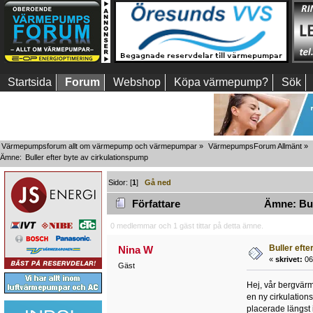
Startsida
Forum
Webshop
Köpa värmepump?
Sök
Värmepumpsforum allt om värmepump och värmepumpar
»
VärmepumpsForum Allmänt
»
Ämne:
Buller efter byte av cirkulationspump
Sidor: [
1
]
Gå ned
Författare
Ämne: Bull
0 medlemmar och 1 gäst tittar på detta ämne.
Buller efte
Nina W
«
skrivet:
06
Gäst
Hej, vår bergvärm
en ny cirkulation
placerade längst 