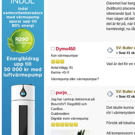
Däremot har bergv
(tvättrum) placera
vibrerande ljud. V
Han säger att det
det är fel på, nä
hemtrevligt, nu l
SV: Buller 
Dymo450
«
Svar #1 sk
Kan värmepumpar
Vad är det för e
Antal inlägg: 81
Karma +0/-0
Värmepump eller värmepumpar?
SV: Buller 
purjo__
«
Svar #2 sk
Jag har i princip doktorerat på
Bosch/IVT Rego800 och
Det skulle kunna v
CanBus.
rör i värmesystem
Guldmedlem
Dignitär inom värmepump
Försök att lokalis
Att kompressorn s