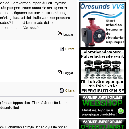
u och då. Bergvärmepumpen är i ett utrymme
t från pumpen. Bland annat rör det sig om ett
hans åtgärder har inte lett till förbättring.
 märkligt bara att det skulle vara kompressorn
llerades? Innan så brummade det lite
 den drar igång. Vad göra?
Loggat
Citera
Loggat
Citera
lömt att öppna den. Eller så är det för klena
ödesmissljud.
om ju chansen att byta ut den dyraste prylen i