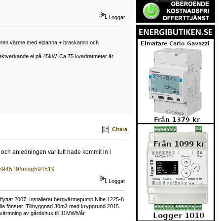
Loggat
enburen värme med elpanna + braskamin och
rektverkande el på 45kW. Ca 75 kvadratmeter är
Citera
 och anledningen var luft hade kommit in i
sg594519#msg594519
Loggat
flyttat 2007. Installerat bergvärmepump Nibe 1225-8
alla fönster. Tillbyggnad 30m2 med krypgrund 2015.
ppvärmning av gårdshus till 11MWh/år