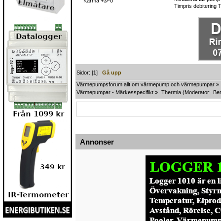
Karma +3/-0
Timpris debitering 
Sidor: [
1
]
Gå upp
Värmepumpsforum allt om värmepump och värmepumpar
»
Värmepumpar - Märkesspecifikt
»
Thermia
(Moderator:
Ber
Annonser