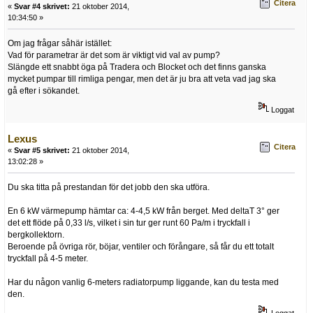
Citera
«
Svar #4 skrivet:
21 oktober 2014,
10:34:50 »
Om jag frågar såhär istället:
Vad för parametrar är det som är viktigt vid val av pump?
Slängde ett snabbt öga på Tradera och Blocket och det finns ganska
mycket pumpar till rimliga pengar, men det är ju bra att veta vad jag ska
gå efter i sökandet.
Loggat
Lexus
Citera
«
Svar #5 skrivet:
21 oktober 2014,
13:02:28 »
Du ska titta på prestandan för det jobb den ska utföra.
En 6 kW värmepump hämtar ca: 4-4,5 kW från berget. Med deltaT 3° ger
det ett flöde på 0,33 l/s, vilket i sin tur ger runt 60 Pa/m i tryckfall i
bergkollektorn.
Beroende på övriga rör, böjar, ventiler och förångare, så får du ett totalt
tryckfall på 4-5 meter.
Har du någon vanlig 6-meters radiatorpump liggande, kan du testa med
den.