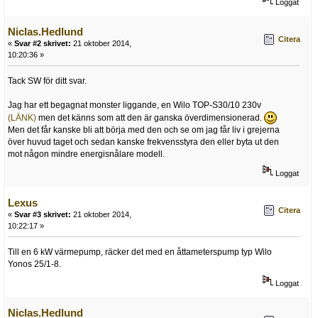
Loggat
Niclas.Hedlund
Citera
«
Svar #2 skrivet:
21 oktober 2014,
10:20:36 »
Tack SW för ditt svar.
Jag har ett begagnat monster liggande, en Wilo TOP-S30/10 230v
(LÄNK)
men det känns som att den är ganska överdimensionerad.
Men det får kanske bli att börja med den och se om jag får liv i grejerna
över huvud taget och sedan kanske frekvensstyra den eller byta ut den
mot någon mindre energisnålare modell.
Loggat
Lexus
Citera
«
Svar #3 skrivet:
21 oktober 2014,
10:22:17 »
Till en 6 kW värmepump, räcker det med en åttameterspump typ Wilo
Yonos 25/1-8.
Loggat
Niclas.Hedlund