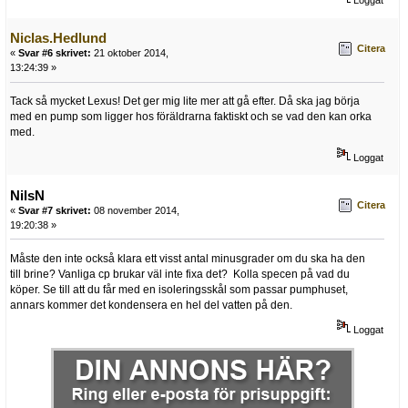
Loggat
Niclas.Hedlund
Citera
«
Svar #6 skrivet:
21 oktober 2014,
13:24:39 »
Tack så mycket Lexus! Det ger mig lite mer att gå efter. Då ska jag börja
med en pump som ligger hos föräldrarna faktiskt och se vad den kan orka
med.
Loggat
NilsN
Citera
«
Svar #7 skrivet:
08 november 2014,
19:20:38 »
Måste den inte också klara ett visst antal minusgrader om du ska ha den
till brine? Vanliga cp brukar väl inte fixa det? Kolla specen på vad du
köper. Se till att du får med en isoleringsskål som passar pumphuset,
annars kommer det kondensera en hel del vatten på den.
Loggat