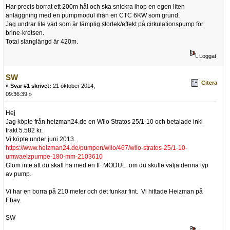
Har precis borrat ett 200m hål och ska snickra ihop en egen liten
anläggning med en pumpmodul ifrån en CTC 6KW som grund.
Jag undrar lite vad som är lämplig storlek/effekt på cirkulationspump för
brine-kretsen.
Total slanglängd är 420m.
Loggat
SW
Citera
«
Svar #1 skrivet:
21 oktober 2014,
09:36:39 »
Hej
Jag köpte från heizman24.de en Wilo Stratos 25/1-10 och betalade inkl
frakt 5.582 kr.
Vi köpte under juni 2013.
https://www.heizman24.de/pumpen/wilo/467/wilo-stratos-25/1-10-
umwaelzpumpe-180-mm-2103610
Glöm inte att du skall ha med en IF MODUL om du skulle välja denna typ
av pump.
Vi har en borra på 210 meter och det funkar fint. Vi hittade Heizman på
Ebay.
SW