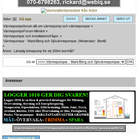
Sidor: [
1
]
Gå upp
SVARA
SKICKA ÄMNET
SKRIV UT
Värmepumpsforum allt om värmepump och värmepumpar
»
VärmepumpsForum Allmänt
»
Värmepumpar och installationsfrågor.
»
Värmepumpar - Mark/Berg och Sjövärmepumpar.
(Moderator:
Bertil
)
»
Ämne:
Lämplig brinepump för ett 200m borrhål?
Gå till:
Annonser