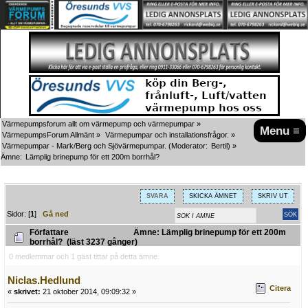
Värmepumpsforum allt om värmepump och värmepumpar
»
Menu ≡
VärmepumpsForum Allmänt
»
Värmepumpar och installationsfrågor.
»
Värmepumpar - Mark/Berg och Sjövärmepumpar.
(Moderator:
Bertil
) »
Ämne:
Lämplig brinepump för ett 200m borrhål?
SVARA
SKICKA ÄMNET
SKRIV UT
Sidor: [
1
]
Gå ned
Författare
Ämne: Lämplig brinepump för ett 200m
borrhål? (läst 3237 gånger)
0 medlemmar och 1 gäst tittar på detta ämne.
Niclas.Hedlund
Citera
«
skrivet:
21 oktober 2014, 09:09:32 »