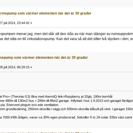
rmepump som värmer elementen när det är 30 grader
7 juli 2014, 23:44:42 »
nspumpen menar jag, men det står att den slås av när man stänger av rumsuppvärmn
r det sitta en till cirkulationspump. Kan det vara så att det sitter två stycken i den, en
mepump som värmer elementen när det är 30 grader
8 juli 2014, 06:29:15 »
i Pro+ (Thermia G3) 8kw med thermIQ-link+Raspberry pi 32gb, 190m borrhål
 480m till 130m2 hus + 299m till 86m2 garage. Inflyttad i hus 1.9.2013 och garaget färdigstä
yla. Enervent pingvin eco ede ventilation.
0mm grundisolering, 250mm ekovilla i vägg och 500mm ekovilla blåsull på vind. I garaget 1
 ca 7000 kWh årligen, varav ca 30% egen producerad. Solceller 9 st JA-solar 335w väst sa