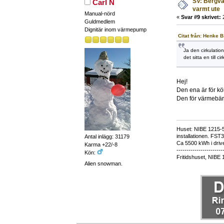
SV: Bergvä
Carl N
varmt ute
Manual-nörd
«
Svar #9 skrivet:
2
Guldmedlem
Dignitär inom värmepump
Citat från: Henke B
Ja den cirkulatio
det sitta en till c
Hej!
Den ena är för köl
Den för värmebära
Huset: NIBE 1215-5,
installationen. FST
Antal inlägg: 31179
Ca 5500 kWh i drive
Karma +22/-8
-----------------------
Kön:
Fritidshuset, NIBE 
Alien snowman.