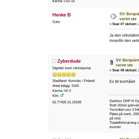
Karma +15/-16
SV: Bergvä
Henke B
varmt ute
Gäst
«
Svar #7 skrivet:
2
Ja den cirkulatio
innanför den verka
SV: Bergvär
Zyberdude
varmt ute
Dignitär inom värmepump
«
Svar #8 skrivet:
2
Stad/land: Korsnäs / Finland
En till borrhålet
Antal inlägg: 3160
Karma +0/-2
Kön:
Danfoss DHP-H Opt
62.77405 21.18189
Roth 20mm golvvärme
Technibel cwx-3 frik
Platta på mark, 20
på vind.
Totalelförbrukning
inverter.