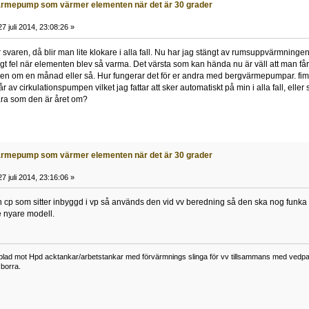
rmepump som värmer elementen när det är 30 grader
7 juli 2014, 23:08:26 »
r svaren, då blir man lite klokare i alla fall. Nu har jag stängt av rumsuppvärmningen
älligt fel när elementen blev så varma. Det värsta som kan hända nu är väll att man få
gen om en månad eller så. Hur fungerar det för er andra med bergvärmepumpar. f
av cirkulationspumpen vilket jag fattar att sker automatiskt på min i alla fall, eller s
ara som den är året om?
rmepump som värmer elementen när det är 30 grader
7 juli 2014, 23:16:06 »
p som sitter inbyggd i vp så används den vid vv beredning så den ska nog funka ok t
e nyare modell.
lad mot Hpd acktankar/arbetstankar med förvärmnings slinga för vv tillsammans med vedpann
borra.