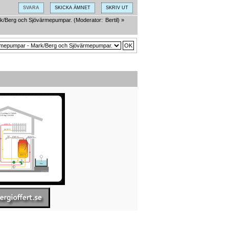
SVARA
SKICKA ÄMNET
SKRIV UT
k/Berg och Sjövärmepumpar.
(Moderator:
Bertil
) »