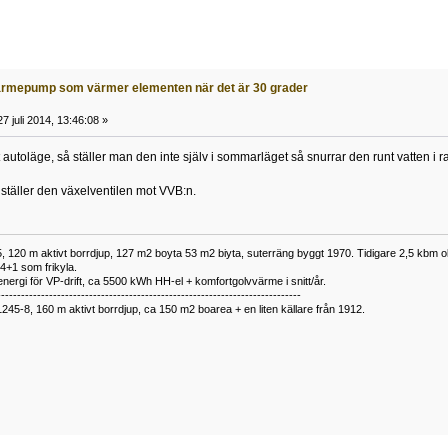
rmepump som värmer elementen när det är 30 grader
7 juli 2014, 13:46:08 »
 autoläge, så ställer man den inte själv i sommarläget så snurrar den runt vatten i
ställer den växelventilen mot VVB:n.
 120 m aktivt borrdjup, 127 m2 boyta 53 m2 biyta, suterräng byggt 1970. Tidigare 2,5 kbm olj
34+1 som frikyla.
nergi för VP-drift, ca 5500 kWh HH-el + komfortgolvvärme i snitt/år.
----------------------------------------------------------------------------
1245-8, 160 m aktivt borrdjup, ca 150 m2 boarea + en liten källare från 1912.