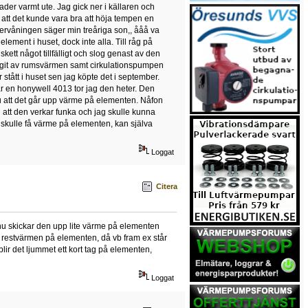
der varmt ute. Jag gick ner i källaren och
e att det kunde vara bra att höja tempen en
vervåningen säger min treåriga son,, ååå va
element i huset, dock inte alla. Till råg på
kett något tillfälligt och slog genast av den
slagit av rumsvärmen samt cirkulationspumpen
stått i huset sen jag köpte det i september.
ar en honywell 4013 tor jag den heter. Den
 ju att det går upp värme på elementen. Nåfon
 att den verkar funka och jag skulle kunna
e skulle få värme på elementen, kan själva
Loggat
Citera
n, nu skickar den upp lite värme på elementen
upp restvärmen på elementen, då vb fram ex står
lir det ljummet ett kort tag på elementen,
Loggat