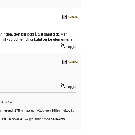
Citera
ingen, den blir också tyst samtidigt. Men
 till vvb och en till cirkulation för elementen?
Loggat
Citera
Loggat
llt 2014
50mm grund, 175mm paroc i vägg och 350mm ekovilla
mt 11st JA-solar 415w g/g söder med SMA 4kW