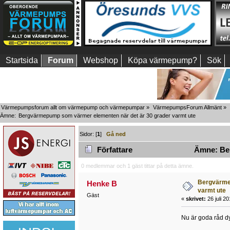
Startsida
Forum
Webshop
Köpa värmepump?
Sök
Värmepumpsforum allt om värmepump och värmepumpar
»
VärmepumpsForum Allmänt
»
Ämne:
Bergvärmepump som värmer elementen när det är 30 grader varmt ute
Sidor: [
1
]
Gå ned
Författare
Ämne: Ber
0 medlemmar och 1 gäst tittar på detta ämne.
Bergvärme
Henke B
varmt ute
Gäst
«
skrivet:
26 juli 2
Nu är goda råd dy