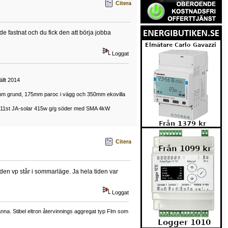
Citera
ade fastnat och du fick den att börja jobba
Loggat
llt 2014
50mm grund, 175mm paroc i vägg och 350mm ekovilla
mt 11st JA-solar 415w g/g söder med SMA 4kW
Citera
den vp står i sommarläge. Ja hela tiden var
Loggat
a. Stibel eltron återvinnings aggregat typ Flm som