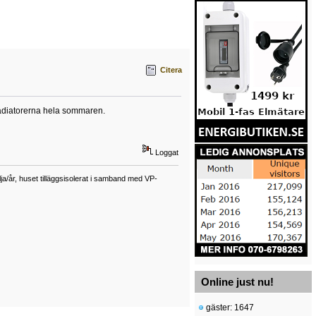
Citera
 radiatorerna hela sommaren.
Loggat
a/år, huset tilläggsisolerat i samband med VP-
Online just nu!
gäster: 1647