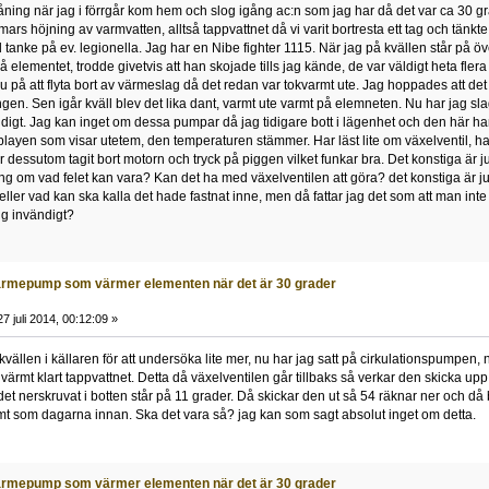
ing när jag i förrgår kom hem och slog igång ac:n som jag har då det var ca 30 gra
ars höjning av varmvatten, alltså tappvattnet då vi varit bortresta ett tag och tänkt
tanke på ev. legionella. Jag har en Nibe fighter 1115. När jag på kvällen står på ö
 elementet, trodde givetvis att han skojade tills jag kände, de var väldigt heta flera 
ju på att flyta bort av värmeslag då det redan var tokvarmt ute. Jag hoppades att det s
gen. Sen igår kväll blev det lika dant, varmt ute varmt på elemneten. Nu har jag 
digt. Jag kan inget om dessa pumpar då jag tidigare bott i lägenhet och den här har 
splayen som visar utetem, den temperaturen stämmer. Har läst lite om växelventil, h
ar dessutom tagit bort motorn och tryck på piggen vilket funkar bra. Det konstiga är
g om vad felet kan vara? Kan det ha med växelventilen att göra? det konstiga är ju
eller vad kan ska kalla det hade fastnat inne, men då fattar jag det som att man int
ig invändigt?
rmepump som värmer elementen när det är 30 grader
7 juli 2014, 00:12:09 »
t kvällen i källaren för att undersöka lite mer, nu har jag satt på cirkulationspumpe
n värmt klart tappvattnet. Detta då växelventilen går tillbaks så verkar den skicka 
et nerskruvat i botten står på 11 grader. Då skickar den ut så 54 räknar ner och då b
rmt som dagarna innan. Ska det vara så? jag kan som sagt absolut inget om detta.
rmepump som värmer elementen när det är 30 grader