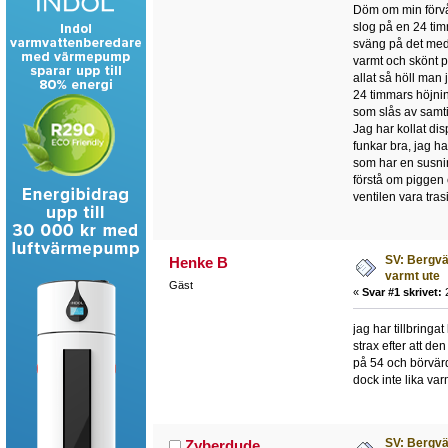
Döm om min förvån
slog på en 24 timm
sväng på det med 
varmt och skönt på
allat så höll man 
24 timmars höjnin
som slås av samti
Jag har kollat di
funkar bra, jag h
som har en susnin
förstå om piggen 
ventilen vara tras
SV: Bergvä
Henke B
varmt ute
Gäst
«
Svar #1 skrivet:
2
jag har tillbringa
strax efter att de
på 54 och börvärd
dock inte lika va
SV: Bergvä
Zyberdude