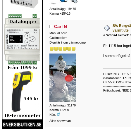
Antal inlägg: 19475
Karma +15/-16
SV: Bergvä
Carl N
varmt ute
Manual-nörd
«
Svar #4 skrivet:
2
Guldmedlem
Dignitär inom värmepump
En 1115 har inget
I sommarläget så 
Huset: NIBE 1215-5,
installationen. FST
Ca 5500 kWh i drive
-----------------------
Fritidshuset, NIBE 
Antal inlägg: 31179
Karma +22/-8
Kön:
Alien snowman.