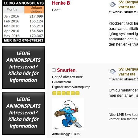
SV: Bergvä
Henke B
varmt ute
Gäst
«
Svar #5 skrivet:
2
Klockrent, tack fö
bara var ett tillf
igång systemet i
sommaren och slår 
den helt enkelt v
SV: Bergvä
Smurfen.
varmt ute
Har på nått sätt blivit
«
Svar #6 skrivet:
2
Guldmedlem
Dignitär inom värmepump
Om du menar den c
men den är av lit
Nibe 1245 8kw kopp
värmer 180 meters 
Antal inlägg: 19475