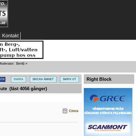
Kontakt
oderator:
Bertil
) »
Right Block
SVARA
SKICKA ÄMNET
SKRIV UT
te (läst 4056 gånger)
Citera