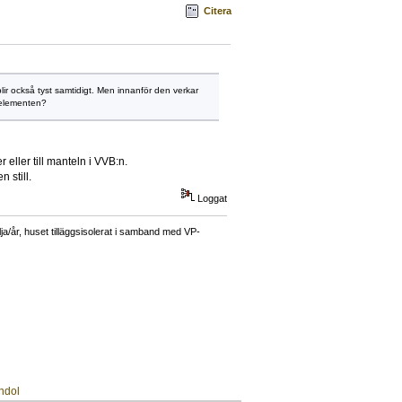
Citera
r också tyst samtidigt. Men innanför den verkar
ör elementen?
 eller till manteln i VVB:n.
 still.
Loggat
a/år, huset tilläggsisolerat i samband med VP-