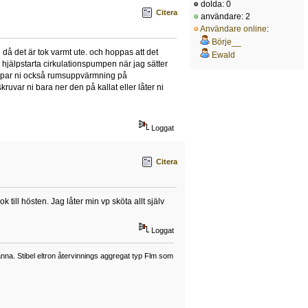
dolda: 0
Citera
användare: 2
Användare online
:
Börje__
 då det är tok varmt ute. och hoppas att det
Ewald
r hjälpstarta cirkulationspumpen när jag sätter
impar ni också rumsuppvärmning på
kruvar ni bara ner den på kallat eller låter ni
Loggat
Citera
ill hösten. Jag låter min vp sköta allt själv
Loggat
a. Stibel eltron återvinnings aggregat typ Flm som