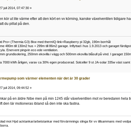
7 juli 2014, 07:47:30 »
en kör ut lite värme efter att den kört en vv körning, kanske växelventilen tidigare h
att du pillat på den.
i Pro+ (Thermia G3) 8kw med thermIQ-link+Raspberry pi 32gb, 190m borrhål
 480m till 130m2 hus + 299m till 86m2 garage. Inflyttad i hus 1.9.2013 och garaget färdigstä
yla. Enervent pingvin eco ede ventilation.
0mm grundisolering, 250mm ekovilla i vägg och 500mm ekovilla blåsull på vind. I garaget 1
 ca 7000 kWh årligen, varav ca 30% egen producerad. Solceller 9 st JA-solar 335w väst sa
rmepump som värmer elementen när det är 30 grader
7 juli 2014, 09:44:52 »
funkar på en äldre Nibe men på min 1245 står växelventilen mot vv beredaren hela ti
ft den lär motioneras ibland så den inte ska fastna.
lad mot Hpd acktankar/arbetstankar med förvärmnings slinga för vv tillsammans med vedpann
borra.