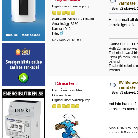
varmt ute
Dignitär inom värmepump
«
Svar #2 skrivet:
2
Stad/land: Korsnäs / Finland
Helt normalt att d
Antal inlägg: 3160
korrekt igen efter 
Karma +0/-2
Kön:
62.77405 21.18189
Danfoss DHP-H Opt
Roth 20mm golvvärme
Technibel cwx-3 frik
Platta på mark, 20
på vind.
Totalelförbrukning
inverter.
SV: Bergvä
Smurfen.
varmt ute
Har på nått sätt blivit
«
Svar #3 skrivet:
2
Guldmedlem
Dignitär inom värmepump
Vet inte hur det 
kanske en överdri
Nibe 1245 8kw kopp
värmer 180 meters 