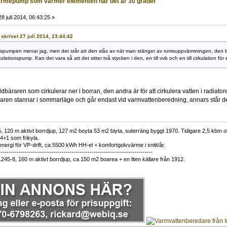
rmepump som värmer elementen när det är 30 grader
8 juli 2014, 06:43:25 »
 skrivet 27 juli 2014, 23:44:42
nspumpen menar jag, men det står att den slås av när man stänger av rumsuppvärmningen, den bli
irkulationspump. Kan det vara så att det sitter två stycken i den, en till vvb och en till cirkulation f
dbäraren som cirkulerar ner i borran, den andra är för att cirkulera vatten i radiatorer
ren stannar i sommarläge och går endast vid varmvattenberedning, annars står den
 120 m aktivt borrdjup, 127 m2 boyta 53 m2 biyta, suterräng byggt 1970. Tidigare 2,5 kbm olj
34+1 som frikyla.
nergi för VP-drift, ca 5500 kWh HH-el + komfortgolvvärme i snitt/år.
----------------------------------------------------------------------------
1245-8, 160 m aktivt borrdjup, ca 150 m2 boarea + en liten källare från 1912.