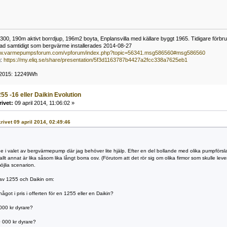
0, 190m aktivt borrdjup, 196m2 boyta, Enplansvilla med källare byggt 1965. Tidigare förbruk
rad samtidigt som bergvärme installerades 2014-08-27
ww.varmepumpsforum.com/vpforum/index.php?topic=56341.msg586560#msg586560
g:
https://my.eliq.se/share/presentation/5f3d1163787b4427a2fcc338a7625eb1
g 2015: 12249Wh
55 -16 eller Daikin Evolution
rivet:
09 april 2014, 11:06:02 »
krivet 09 april 2014, 02:49:46
ppe i valet av bergvärmepump där jag behöver lite hjälp. Efter en del bollande med olika pumpförsl
allt annat är lika såsom lika långt borra osv. (Förutom att det rör sig om olika firmor som skulle lev
öjlia scenarion.
 av 1255 och Daikin om:
 något i pris i offerten för en 1255 eller en Daikin?
000 kr dyrare?
 000 kr dyrare?