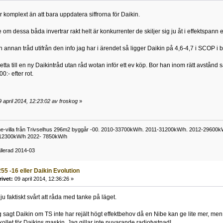
 komplext än att bara uppdatera siffrorna för Daikin.
 om dessa båda invertrar rakt helt är konkurrenter de skiljer sig ju åt i effektspann e
n annan tråd utifrån den info jag har i ärendet så ligger Daikin på 4,6-4,7 i SCOP i
etta till en ny Daikintråd utan råd wotan inför ett ev köp. Bor han inom rätt avstå
0:- efter rot.
 april 2014, 12:23:02 av froskog
»
e-villa från Trivselhus 296m2 byggår -00. 2010-33700kW/h. 2011-31200kW/h. 2012-29600
 12300kW/h 2022- 7850kW/h
allerad 2014-03
55 -16 eller Daikin Evolution
rivet:
09 april 2014, 12:36:26 »
u faktiskt svårt att råda med tanke på läget.
sagt Daikin om TS inte har rejält högt effektbehov då en Nibe kan ge lite mer, men nu
ollet för Daikins maskin. Jag gillar inte nuvarande radiotystnad!