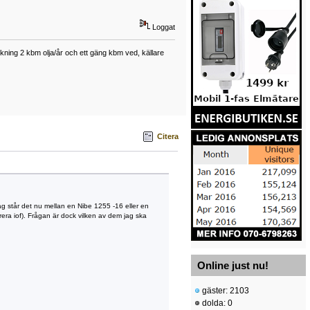
Loggat
ning 2 kbm olja/år och ett gäng kbm ved, källare
Citera
ag står det nu mellan en Nibe 1255 -16 eller en
erera iof). Frågan är dock vilken av dem jag ska
Online just nu!
gäster: 2103
dolda: 0