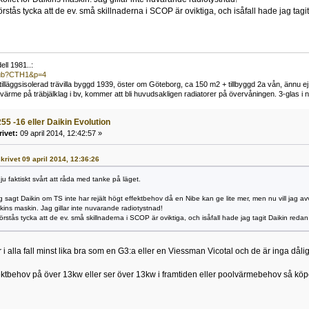
stås tycka att de ev. små skillnaderna i SCOP är oviktiga, och isåfall hade jag ta
ll 1981..:
/pub?CTH1&p=4
t tilläggsisolerad trävilla byggd 1939, öster om Göteborg, ca 150 m2 + tillbyggd 2a vån, ännu ej
me på träbjälklag i bv, kommer att bli huvudsakligen radiatorer på övervåningen. 3-glas i n
55 -16 eller Daikin Evolution
rivet:
09 april 2014, 12:42:57 »
skrivet 09 april 2014, 12:36:26
u faktiskt svårt att råda med tanke på läget.
 sagt Daikin om TS inte har rejält högt effektbehov då en Nibe kan ge lite mer, men nu vill jag avv
ikins maskin. Jag gillar inte nuvarande radiotystnad!
stås tycka att de ev. små skillnaderna i SCOP är oviktiga, och isåfall hade jag tagit Daikin reda
i alla fall minst lika bra som en G3:a eller en Viessman Vicotal och de är inga dåli
fektbehov på över 13kw eller ser över 13kw i framtiden eller poolvärmebehov så kö