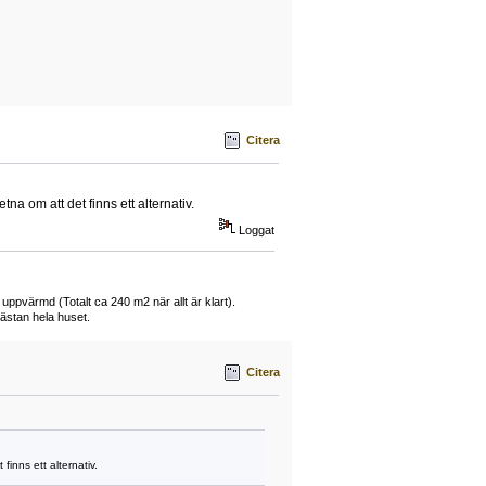
Citera
tna om att det finns ett alternativ.
Loggat
 uppvärmd (Totalt ca 240 m2 när allt är klart).
ästan hela huset.
Citera
finns ett alternativ.