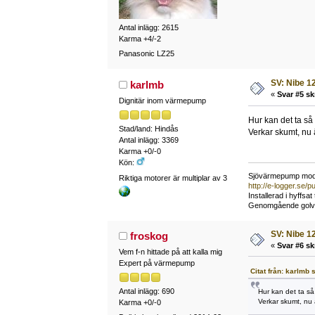
Antal inlägg: 2615
Karma +4/-2
Panasonic LZ25
SV: Nibe 12
karlmb
«
Svar #5 sk
Dignitär inom värmepump
Hur kan det ta så 
Stad/land: Hindås
Verkar skumt, nu ä
Antal inlägg: 3369
Karma +0/-0
Kön:
Sjövärmepump mode
Riktiga motorer är multiplar av 3
http://e-logger.se
Installerad i hyffsa
Genomgående golvvär
SV: Nibe 12
froskog
«
Svar #6 sk
Vem f-n hittade på att kalla mig
Expert på värmepump
Citat från: karlmb 
Antal inlägg: 690
Hur kan det ta så 
Verkar skumt, nu ä
Karma +0/-0