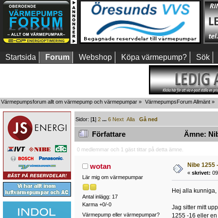
Startsida
Forum
Webshop
Köpa värmepump?
Sök
Värmepumpsforum allt om värmepump och värmepumpar
»
VärmepumpsForum Allmänt
»
Sidor: [
1
]
2
...
6
Next
Alla
Gå ned
Författare
Ämne: Nibe
0 medlemmar och 1 gäst tittar på detta ämne.
Nibe 1255 -
wotan
«
skrivet:
09 
Lär mig om värmepumpar
Hej alla kunniga,
Antal inlägg: 17
Karma +0/-0
Jag sitter mitt u
Värmepump eller värmepumpar?
1255 -16 eller en 