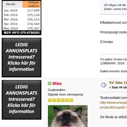
Så frågan blir lit
Daikin i detta hä
Effektbehovet och 
Prismässigt motiv
/Christer
1½-plans Green Lin
12980kW/h. 2016-
Daikin inverter inst
SV: Nibe 12
Mike
«
Svar #4 sk
Guldmedlem
Dignitär inom värmepump
Testresultatet so
http://www.ener
productGroupId=
De flesta är allt