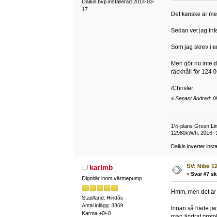
Daikin bvp installerad 2014-03-
17
Det kanske är mer
Sedan vet jag inte
Som jag skrev i e
Men gör nu inte d
räckhåll för 124 00
/Christer
«
Senast ändrad: 09
1½-plans Green Lin
12980kW/h. 2016-
Daikin inverter inst
SV: Nibe 12
karlmb
«
Svar #7 sk
Dignitär inom värmepump
Hmm, men det är j
Stad/land: Hindås
Antal inlägg: 3369
Innan så hade jag 
Karma +0/-0
man ändrat protok