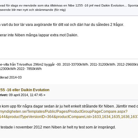
e vad för slags ev mervärde som ska tillskrivas en Nibe 1255 -16 jmf med Daikin Evolution... Spontan
nseende blir mer nytt och skrämmande (för mig)
vart du bor lär vara avgörande för ditt val och däri har du således 2 frågor.
erar inte Niben många lappar extra mot Daikin.
e-villa från Trivselhus 296m2 byggår -00. 2010-33700kW/h. 2011-31200kW/h. 2012-29600
 12300kW/h 2022- 7850kW/h
allerad 2014-03
55 -16 eller Daikin Evolution
rivet:
09 april 2014, 11:47:45 »
m kom upp för några dagar sedan är ju helt enkelt strålande för Niben. Jämför med 
gimyndigheten.se/Templates/Public/Pages/ProductGroupPageCompare.aspx?
144&productTypeVersionID=364&productCompareList=1633,1634,1635,1636,16
så testade i november 2012 men Niben är helt ny test som är insprängd.