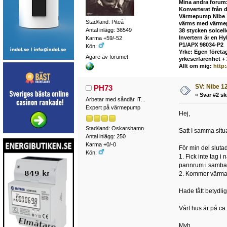
Mina andra forum
Konverterat från 
Värmepump Nibe 12
Stad/land: Piteå
värms med värmepu
Antal inlägg: 36549
38 stycken solcel
Invertern är en H
Karma +59/-52
P1/APX 98034-P2
Kön:
Yrke: Egen företag
Ägare av forumet
yrkeserfarenhet +
Allt om mig:
http
SV: Nibe 12
PH73
«
Svar #2 sk
Arbetar med såndär IT...
Expert på värmepump
Hej,
Stad/land: Oskarshamn
Satt I samma situ
Antal inlägg: 250
Karma +0/-0
För min del sluta
Kön:
1. Fick inte tag i
pannrum i samban
2. Kommer värma e
Hade fått betydlig
Vårt hus är på c
Mvh,