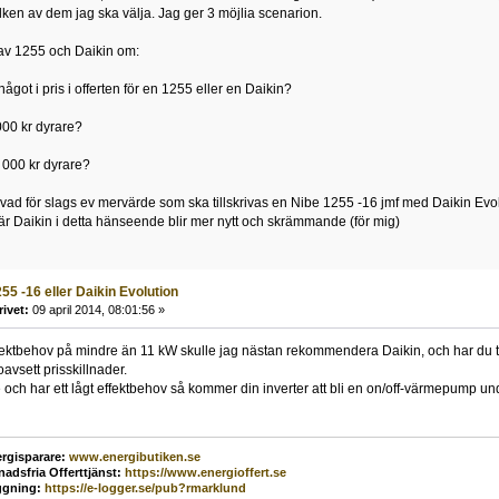
lken av dem jag ska välja. Jag ger 3 möjlia scenarion.
 av 1255 och Daikin om:
 något i pris i offerten för en 1255 eller en Daikin?
000 kr dyrare?
 000 kr dyrare?
e vad för slags ev mervärde som ska tillskrivas en Nibe 1255 -16 jmf med Daikin Evolut
är Daikin i detta hänseende blir mer nytt och skrämmande (för mig)
55 -16 eller Daikin Evolution
rivet:
09 april 2014, 08:01:56 »
ffektbehov på mindre än 11 kW skulle jag nästan rekommendera Daikin, och har du 
avsett prisskillnader.
och har ett lågt effektbehov så kommer din inverter att bli en on/off-värmepump unde
rgisparare:
www.energibutiken.se
nadsfria Offerttjänst
:
https://www.energioffert.se
ggning:
https://e-logger.se/pub?rmarklund