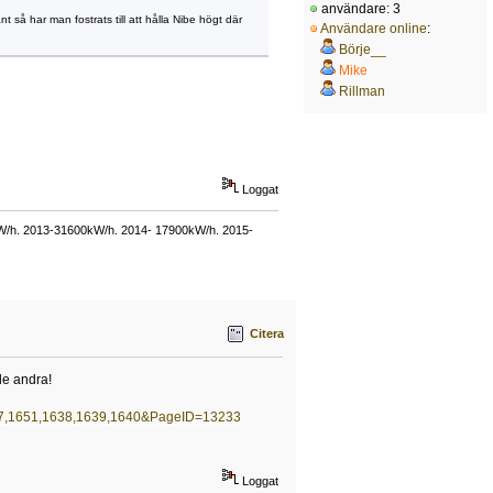
användare: 3
t så har man fostrats till att hålla Nibe högt där
Användare online
:
Börje__
Mike
Rillman
Loggat
kW/h. 2013-31600kW/h. 2014- 17900kW/h. 2015-
Citera
de andra!
37,1651,1638,1639,1640&PageID=13233
Loggat