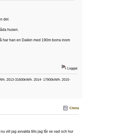
n del.
 båda husen.
nd så har han en Daikin med 190m borra inom
Loggat
kW/h. 2013-31600kW/h. 2014- 17900kW/h. 2015-
Citera
 vill jag avvakta tills jag får se vad och hur