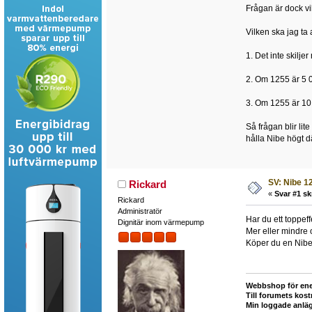
Frågan är dock vi
Vilken ska jag ta
1. Det inte skiljer
2. Om 1255 är 5 
3. Om 1255 är 10
Så frågan blir lit
hålla Nibe högt d
SV: Nibe 12
Rickard
«
Svar #1 sk
Rickard
Administratör
Har du ett toppe
Dignitär inom värmepump
Mer eller mindre o
Köper du en Nibe 
Webbshop för ene
Till forumets kost
Min loggade anlä