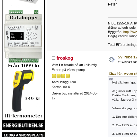
Peter
NIBE 1255-16, AHP30
dränerad och isole
Byggtråd:
http://w
Daglig elförbruknin
Total Elförbruknin
SV: Nibe 12
froskog
«
Svar #3 sk
Vem f-n hittade på att kalla mig
Expert på värmepump
Citat från: wotan s
Antal inlägg: 690
Hej alla kunniga,
Karma +0/-0
Jag sitter mitt u
Daikin bvp installerad 2014-03-
Daikin Evolution, 
17
välja. Jag ger 3 m
Vilken ska jag ta
1. Det inte skiljer
2. Om 1255 är 5 
3. Om 1255 är 10