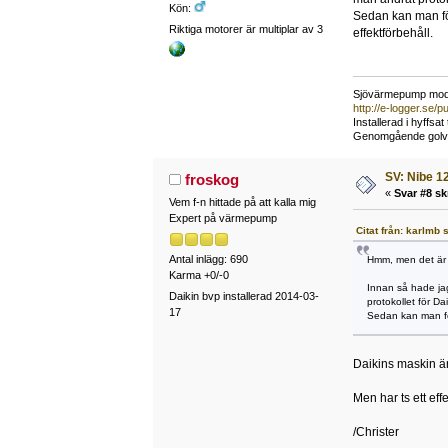
Kön:
Sedan kan man för
Riktiga motorer är multiplar av 3
effektförbehåll.
Sjövärmepump mode
http://e-logger.se
Installerad i hyffsa
Genomgående golvvär
SV: Nibe 12
froskog
«
Svar #8 sk
Vem f-n hittade på att kalla mig
Expert på värmepump
Citat från: karlmb 
Antal inlägg: 690
Hmm, men det är j
Karma +0/-0
Innan så hade jag
Daikin bvp installerad 2014-03-
protokollet för Da
17
Sedan kan man för
Daikins maskin är 
Men har ts ett ef
/Christer