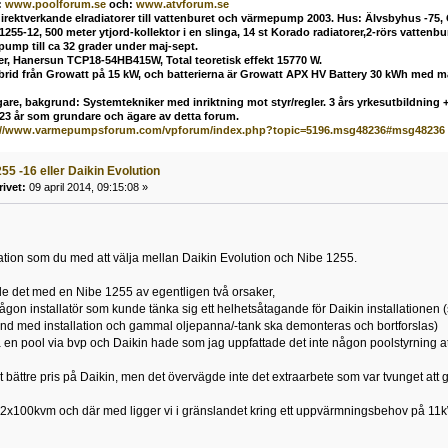
:
www.poolforum.se
och:
www.atvforum.se
direktverkande elradiatorer till vattenburet och värmepump 2003. Hus: Älvsbyhus -75,
55-12, 500 meter ytjord-kollektor i en slinga, 14 st Korado radiatorer,2-rörs vatten
mp till ca 32 grader under maj-sept.
ler, Hanersun TCP18-54HB415W, Total teoretisk effekt 15770 W.
ybrid från Growatt på 15 kW, och batterierna är Growatt APX HV Battery 30 kWh med 
are, bakgrund: Systemtekniker med inriktning mot styr/regler. 3 års yrkesutbildning + 
 23 år som grundare och ägare av detta forum.
://www.varmepumpsforum.com/vpforum/index.php?topic=5196.msg48236#msg48236
55 -16 eller Daikin Evolution
rivet:
09 april 2014, 09:15:08 »
ation som du med att välja mellan Daikin Evolution och Nibe 1255.
de det med en Nibe 1255 av egentligen två orsaker,
 någon installatör som kunde tänka sig ett helhetsåtagande för Daikin installationen (s
d med installation och gammal oljepanna/-tank ska demonteras och bortforslas)
n pool via bvp och Daikin hade som jag uppfattade det inte någon poolstyrning att
t bättre pris på Daikin, men det övervägde inte det extraarbete som var tvunget att g
a 2x100kvm och där med ligger vi i gränslandet kring ett uppvärmningsbehov på 11