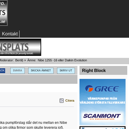
Kontakt
oderator:
Bertil
) »
Ämne:
Nibe 1255 -16 eller Daikin Evolution
Right Block
SVARA
SKICKA ÄMNET
SKRIV UT
Citera
olika pumpförslag står det nu mellan en Nibe
ig om olika firmor som skulle leverera iof).