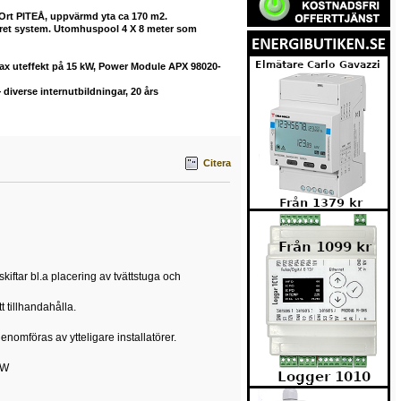
 Ort PITEÅ, uppvärmd yta ca 170 m2.
buret system. Utomhuspool 4 X 8 meter som
max uteffekt på 15 kW, Power Module APX 98020-
diverse internutbildningar, 20 års
Citera
kiftar bl.a placering av tvättstuga och
 tillhandahålla.
enomföras av ytteligare installatörer.
kW