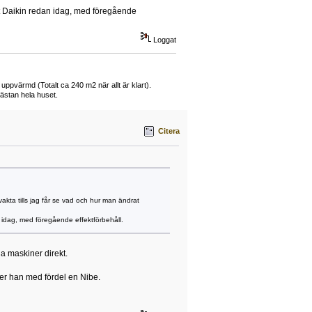
git Daikin redan idag, med föregående
Loggat
 uppvärmd (Totalt ca 240 m2 när allt är klart).
ästan hela huset.
Citera
akta tills jag får se vad och hur man ändrat
n idag, med föregående effektförbehåll.
ga maskiner direkt.
per han med fördel en Nibe.