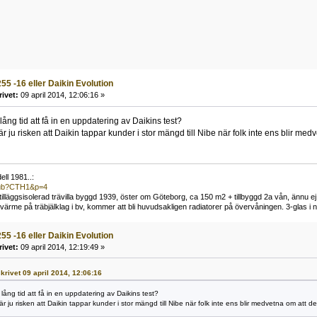
55 -16 eller Daikin Evolution
rivet:
09 april 2014, 12:06:16 »
lång tid att få in en uppdatering av Daikins test?
r ju risken att Daikin tappar kunder i stor mängd till Nibe när folk inte ens blir medve
ll 1981..:
/pub?CTH1&p=4
t tilläggsisolerad trävilla byggd 1939, öster om Göteborg, ca 150 m2 + tillbyggd 2a vån, ännu ej
me på träbjälklag i bv, kommer att bli huvudsakligen radiatorer på övervåningen. 3-glas i n
55 -16 eller Daikin Evolution
rivet:
09 april 2014, 12:19:49 »
skrivet 09 april 2014, 12:06:16
lång tid att få in en uppdatering av Daikins test?
r ju risken att Daikin tappar kunder i stor mängd till Nibe när folk inte ens blir medvetna om att det 