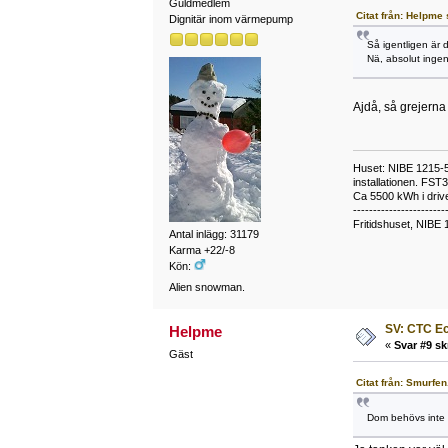
Guldmedlem
Citat från: Helpme
Dignitär inom värmepump
Så igentligen är 
Nä, absolut ingen 
Ajdå, så grejerna
Huset: NIBE 1215-5,
installationen. FST
Ca 5500 kWh i drive
-----------------------
Fritidshuset, NIBE 
Antal inlägg: 31179
Karma +22/-8
Kön:
Alien snowman.
SV: CTC E
Helpme
«
Svar #9 sk
Gäst
Citat från: Smurfe
Dom behövs inte 