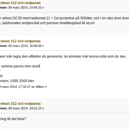
coheat 312 och vedpanna
rivet:
09 mars 2014, 14:46:33 »
en atmos DC30 med laddomat 21 + 2st acctankar på 500liter, och i en utav dom äve
, laddomaten bortplockat och pannan direktkopplad till vp:en
coheat 312 och vedpanna
rivet:
09 mars 2014, 16:46:58 »
kan inte lagra den effekten du genererar, du kommer inte kunna elda som du ska.
igt samma panna men ändå
F
30
olym: 1000-2000 liter.
9 mars 2014, 17:32:07 av Wilton
»
coheat 312 och vedpanna
rivet:
09 mars 2014, 19:01:23 »
ring till det hela?