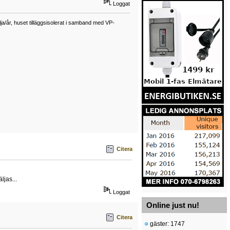
Loggat
a/år, huset tilläggsisolerat i samband med VP-
Citera
ljas...
Loggat
Online just nu!
Citera
gäster: 1747