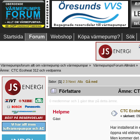
Startsida
Forum
Webshop
Köpa värmepump?
Sök
Värmepumpsforum allt om värmepump och värmepumpar
»
VärmepumpsForum Allmänt
»
Ämne:
CTC Ecoheat 312 och vedpanna
Sidor: [
1
]
2
3
Next
Alla
Gå ned
Författare
Ämne: CTC
0 medlemmar och 1 gäst tittar på detta ämne.
CTC Ecohe
Helpme
«
skrivet:
09
Gäst
Har installerat i
öppna vid eldnin
Men kommer det a