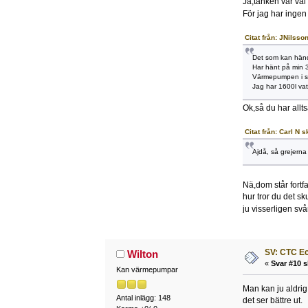
Ja,tanken var vä
För jag har inge
Citat från: JNilss
Det som kan hända
Har hänt på min 
Värmepumpen i si
Jag har 1600l vatt
Ok,så du har allts
Citat från: Carl N 
Ajdå, så grejerna
Nä,dom står fortf
hur tror du det sk
ju visserligen svå
SV: CTC E
Wilton
«
Svar #10 s
Kan värmepumpar
Man kan ju aldrig
Antal inlägg: 148
det ser bättre ut.