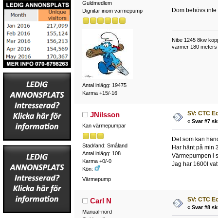
Guldmedlem
Dom behövs inte 
Dignitär inom värmepump
Nibe 1245 8kw kopp
värmer 180 meters 
Antal inlägg: 19475
Karma +15/-16
SV: CTC E
JNilsson
«
Svar #7 sk
Kan värmepumpar
Det som kan hända
Stad/land: Småland
Har hänt på min 
Antal inlägg: 108
Värmepumpen i si
Karma +0/-0
Jag har 1600l vatt
Kön:
Värmepump
SV: CTC E
Carl N
«
Svar #8 sk
Manual-nörd