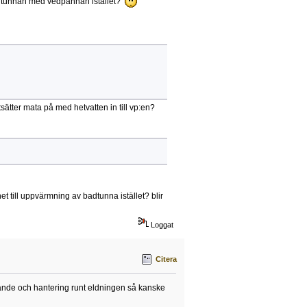
badtunnan med vedpannan istället?
sätter mata på med hetvatten in till vp:en?
et till uppvärmning av badtunna istället? blir
Loggat
Citera
ande och hantering runt eldningen så kanske