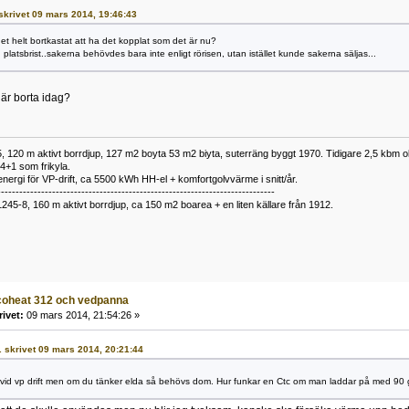
 skrivet 09 mars 2014, 19:46:43
det helt bortkastat att ha det kopplat som det är nu?
platsbrist..sakerna behövdes bara inte enligt rörisen, utan istället kunde sakerna säljas...
 är borta idag?
 120 m aktivt borrdjup, 127 m2 boyta 53 m2 biyta, suterräng byggt 1970. Tidigare 2,5 kbm olj
34+1 som frikyla.
nergi för VP-drift, ca 5500 kWh HH-el + komfortgolvvärme i snitt/år.
----------------------------------------------------------------------------
1245-8, 160 m aktivt borrdjup, ca 150 m2 boarea + en liten källare från 1912.
coheat 312 och vedpanna
rivet:
09 mars 2014, 21:54:26 »
n. skrivet 09 mars 2014, 20:21:44
vid vp drift men om du tänker elda så behövs dom. Hur funkar en Ctc om man laddar på med 90 g