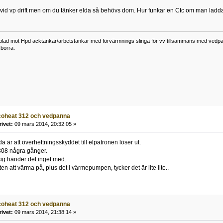
vid vp drift men om du tänker elda så behövs dom. Hur funkar en Ctc om man ladda
lad mot Hpd acktankar/arbetstankar med förvärmnings slinga för vv tillsammans med vedpann
borra.
coheat 312 och vedpanna
rivet:
09 mars 2014, 20:32:05 »
 är att överhettningsskyddet till elpatronen löser ut.
308 några gånger.
g händer det inget med.
en att värma på, plus det i värmepumpen, tycker det är lite lite..
coheat 312 och vedpanna
rivet:
09 mars 2014, 21:38:14 »