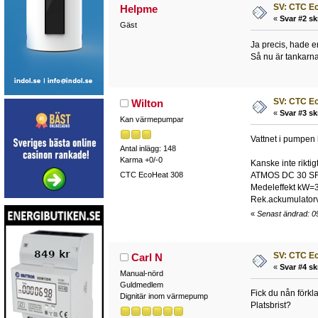
SV: CTC E
Helpme
«
Svar #2 sk
Gäst
Ja precis, hade 
Så nu är tankarna
SV: CTC E
Wilton
«
Svar #3 sk
Kan värmepumpar
Vattnet i pumpen 
Antal inlägg: 148
Karma +0/-0
Kanske inte rikt
CTC EcoHeat 308
ATMOS DC 30 S
Medeleffekt kW=
Rek.ackumulatorv
«
Senast ändrad: 0
SV: CTC E
Carl N
«
Svar #4 sk
Manual-nörd
Guldmedlem
Fick du nån förkla
Dignitär inom värmepump
Platsbrist?