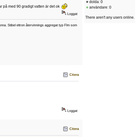
dolda: 0
r på med 90 gradigt vatten är det ok
användare: 0
Loggat
There aren't any users online.
a. Stibel eltron återvinnings aggregat typ Flm som
Citera
Loggat
Citera