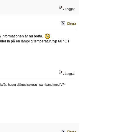
Loggat
Citera
a informationen är nu borta.
er in på en lämplig temperatur, typ 60 °C i
Loggat
a/år, huset tilläggsisolerat i samband med VP-
Citera