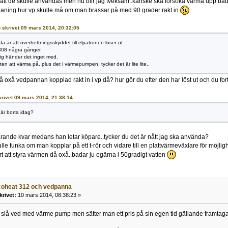
l att de skulle användas men nu blir jag tveksam..kanske ska försöka värma upp 
n aning hur vp skulle må om man brassar på med 90 grader rakt in
on skrivet 09 mars 2014, 20:32:05
 är att överhettningsskyddet till elpatronen löser ut.
308 några gånger.
g händer det inget med.
en att värma på, plus det i värmepumpen, tycker det är lite lite..
å oxå vedpannan kopplad rakt in i vp då? hur gör du efter den har löst ut och du fort
skrivet 09 mars 2014, 21:38:14
 är borta idag?
arande kvar medans han letar köpare..tycker du det är nått jag ska använda?
ulle funka om man kopplar på ett t-rör och vidare till en plattvärmeväxlare för möjligh
rt att styra värmen då oxå..badar ju ogärna i 50gradigt vatten
coheat 312 och vedpanna
krivet:
10 mars 2014, 08:38:23 »
 slå ved med värme pump men sätter man ett pris på sin egen tid gällande framtag