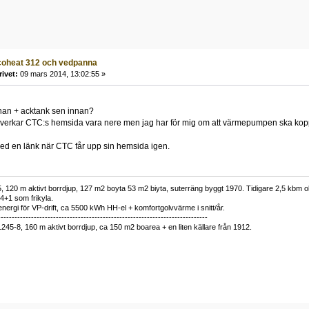
coheat 312 och vedpanna
rivet:
09 mars 2014, 13:02:55 »
an + acktank sen innan?
d verkar CTC:s hemsida vara nere men jag har för mig om att värmepumpen ska ko
d en länk när CTC får upp sin hemsida igen.
 120 m aktivt borrdjup, 127 m2 boyta 53 m2 biyta, suterräng byggt 1970. Tidigare 2,5 kbm olj
34+1 som frikyla.
nergi för VP-drift, ca 5500 kWh HH-el + komfortgolvvärme i snitt/år.
----------------------------------------------------------------------------
1245-8, 160 m aktivt borrdjup, ca 150 m2 boarea + en liten källare från 1912.