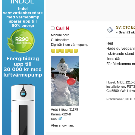
SV: CTC E
Carl N
«
Svar #1 sk
Manual-nörd
Guldmedlem
Hej!
Dignitär inom värmepump
Hade du vedpann
I skrivande stun
finns där.
Får återkomma me
Huset: NIBE 1215-5,
installationen. FST
Ca 5500 kWh i drive
-----------------------
Fritidshuset, NIBE 
Antal inlägg: 31179
Karma +22/-8
Kön:
Alien snowman.