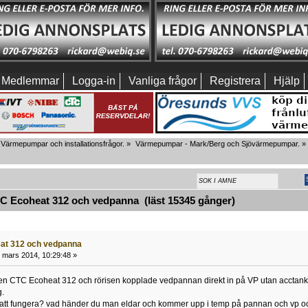
Medlemmar
Logga-in
Vanliga frågor
Registrera
Hjälp
Värmepumpar och installationsfrågor.
»
Värmepumpar - Mark/Berg och Sjövärmepumpar.
»
 Ecoheat 312 och vedpanna (läst 15345 gånger)
at 312 och vedpanna
 mars 2014, 10:29:48 »
n en CTC Ecoheat 312 och rörisen kopplade vedpannan direkt in på VP utan acctankar 
g.
tt fungera? vad händer du man eldar och kommer upp i temp på pannan och vp och 