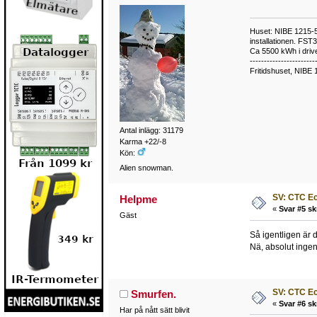
Huset: NIBE 1215-5,
installationen. FST
Ca 5500 kWh i drive
-----------------------
Fritidshuset, NIBE 
Antal inlägg: 31179
Karma +22/-8
Kön:
Alien snowman.
SV: CTC E
Helpme
«
Svar #5 sk
Gäst
Så igentligen är d
Nä, absolut ingen 
SV: CTC E
Smurfen.
«
Svar #6 sk
Har på nått sätt blivit