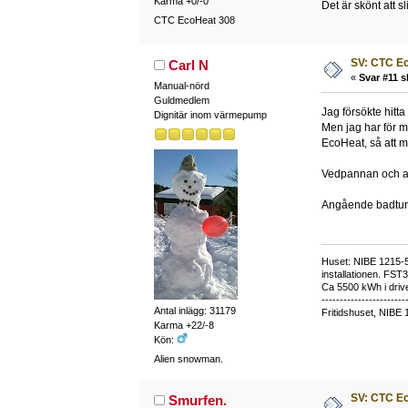
Karma +0/-0
Det är skönt att 
CTC EcoHeat 308
SV: CTC E
Carl N
«
Svar #11 s
Manual-nörd
Guldmedlem
Jag försökte hitt
Dignitär inom värmepump
Men jag har för m
EcoHeat, så att ma
Vedpannan och ac
Angående badtunna
Huset: NIBE 1215-5,
installationen. FST
Ca 5500 kWh i drive
-----------------------
Antal inlägg: 31179
Fritidshuset, NIBE 
Karma +22/-8
Kön:
Alien snowman.
SV: CTC E
Smurfen.