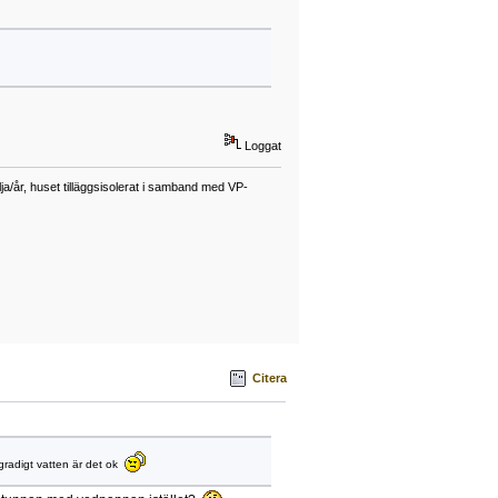
Loggat
a/år, huset tilläggsisolerat i samband med VP-
Citera
radigt vatten är det ok