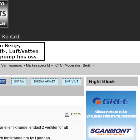
Kontakt
Värmepumpar - Märkesspecifikt
»
CTC
(Moderator:
Bertil
) »
Right Block
SVARA
SKICKA ÄMNET
SKRIV UT
Citera
eller liknande, endast 2 ventiler för att
fortfarande bra fyr i pannan..