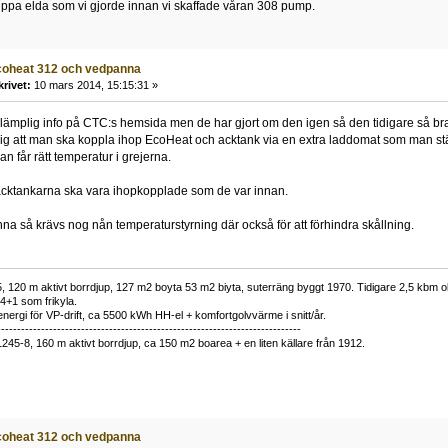
slippa elda som vi gjorde innan vi skaffade våran 308 pump.
coheat 312 och vedpanna
krivet:
10 mars 2014, 15:15:31 »
a lämplig info på CTC:s hemsida men de har gjort om den igen så den tidigare så br
ig att man ska koppla ihop EcoHeat och acktank via en extra laddomat som man ställ
n får rätt temperatur i grejerna.
ktankarna ska vara ihopkopplade som de var innan.
 så krävs nog nån temperaturstyrning där också för att förhindra skållning.
 120 m aktivt borrdjup, 127 m2 boyta 53 m2 biyta, suterräng byggt 1970. Tidigare 2,5 kbm olj
34+1 som frikyla.
nergi för VP-drift, ca 5500 kWh HH-el + komfortgolvvärme i snitt/år.
----------------------------------------------------------------------------
1245-8, 160 m aktivt borrdjup, ca 150 m2 boarea + en liten källare från 1912.
coheat 312 och vedpanna