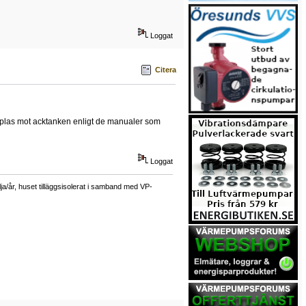
Loggat
Citera
pplas mot acktanken enligt de manualer som
Loggat
a/år, huset tilläggsisolerat i samband med VP-