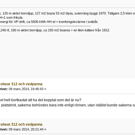
 120 m aktivt borrdjup, 127 m2 boyta 53 m2 biyta, suterräng byggt 1970. Tidigare 2,5 kbm olj
34+1 som frikyla.
nergi för VP-drift, ca 5500 kWh HH-el + komfortgolvvärme i snitt/år.
----------------------------------------------------------------------------
1245-8, 160 m aktivt borrdjup, ca 150 m2 boarea + en liten källare från 1912.
coheat 312 och vedpanna
rivet:
09 mars 2014, 19:46:43 »
et helt bortkastat att ha det kopplat som det är nu?
platsbrist..sakerna behövdes bara inte enligt rörisen, utan istället kunde sakerna sä
coheat 312 och vedpanna
rivet:
09 mars 2014, 20:21:44 »