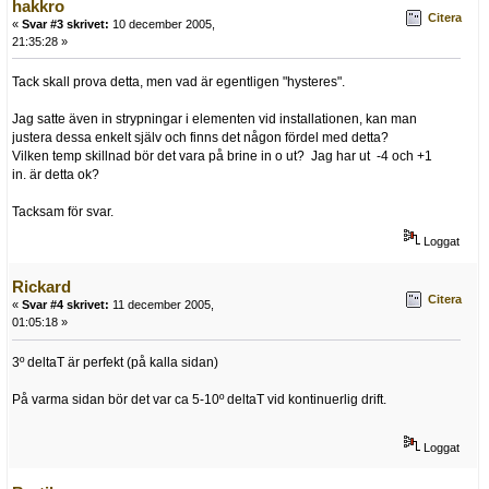
hakkro
Citera
«
Svar #3 skrivet:
10 december 2005,
21:35:28 »
Tack skall prova detta, men vad är egentligen "hysteres".
Jag satte även in strypningar i elementen vid installationen, kan man
justera dessa enkelt själv och finns det någon fördel med detta?
Vilken temp skillnad bör det vara på brine in o ut? Jag har ut -4 och +1
in. är detta ok?
Tacksam för svar.
Loggat
Rickard
Citera
«
Svar #4 skrivet:
11 december 2005,
01:05:18 »
3º deltaT är perfekt (på kalla sidan)
På varma sidan bör det var ca 5-10º deltaT vid kontinuerlig drift.
Loggat