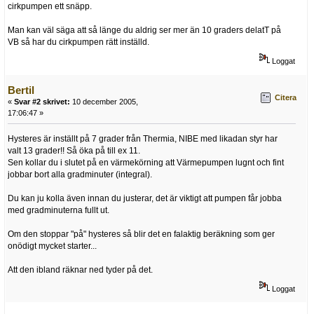
cirkpumpen ett snäpp.
Man kan väl säga att så länge du aldrig ser mer än 10 graders delatT på
VB så har du cirkpumpen rätt inställd.
Loggat
Bertil
Citera
«
Svar #2 skrivet:
10 december 2005,
17:06:47 »
Hysteres är inställt på 7 grader från Thermia, NIBE med likadan styr har
valt 13 grader!! Så öka på till ex 11.
Sen kollar du i slutet på en värmekörning att Värmepumpen lugnt och fint
jobbar bort alla gradminuter (integral).
Du kan ju kolla även innan du justerar, det är viktigt att pumpen får jobba
med gradminuterna fullt ut.
Om den stoppar "på" hysteres så blir det en falaktig beräkning som ger
onödigt mycket starter...
Att den ibland räknar ned tyder på det.
Loggat