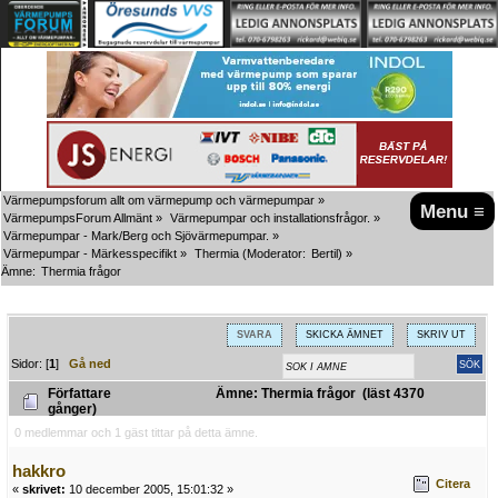
Värmepumpsforum allt om värmepump och värmepumpar
»
Menu ≡
VärmepumpsForum Allmänt
»
Värmepumpar och installationsfrågor.
»
Värmepumpar - Mark/Berg och Sjövärmepumpar.
»
Värmepumpar - Märkesspecifikt
»
Thermia
(Moderator:
Bertil
) »
Ämne:
Thermia frågor
SVARA
SKICKA ÄMNET
SKRIV UT
Sidor: [
1
]
Gå ned
Författare
Ämne: Thermia frågor (läst 4370
gånger)
0 medlemmar och 1 gäst tittar på detta ämne.
hakkro
Citera
«
skrivet:
10 december 2005, 15:01:32 »