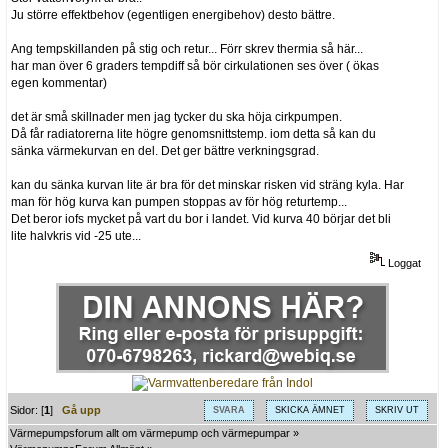
Ju större effektbehov (egentligen energibehov) desto bättre.
Ang tempskillanden på stig och retur... Förr skrev thermia så här...
har man över 6 graders tempdiff så bör cirkulationen ses över ( ökas
egen kommentar)
det är små skillnader men jag tycker du ska höja cirkpumpen.
Då får radiatorerna lite högre genomsnittstemp. iom detta så kan du
sänka värmekurvan en del. Det ger bättre verkningsgrad.
kan du sänka kurvan lite är bra för det minskar risken vid sträng kyla. Har
man för hög kurva kan pumpen stoppas av för hög returtemp...
Det beror iofs mycket på vart du bor i landet. Vid kurva 40 börjar det bli
lite halvkris vid -25 ute...
Loggat
Sidor: [
1
]
Gå upp
SVARA
SKICKA ÄMNET
SKRIV UT
Värmepumpsforum allt om värmepump och värmepumpar
»