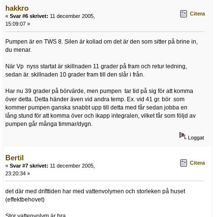
hakkro
Citera
«
Svar #6 skrivet:
11 december 2005,
15:09:07 »
Pumpen är en TWS 8. Silen är kollad om det är den som sitter på brine in,
du menar.
När Vp nyss startat är skillnaden 11 grader på fram och retur ledning,
sedan är. skillnaden 10 grader fram till den slår i från.
Har nu 39 grader på börvärde, men pumpen tar tid på sig för att komma
över detta. Detta händer även vid andra temp. Ex. vid 41 gr. bör som
kommer pumpen ganska snabbt upp till detta med får sedan jobba en
lång stund för att komma över och ikapp integralen, vilket får som följd av
pumpen går många timmar/dygn.
Loggat
Bertil
Citera
«
Svar #7 skrivet:
11 december 2005,
23:20:34 »
det där med drifttiden har med vattenvolymen och storleken på huset
(effektbehovet)
Stor vattenvolym är bra..