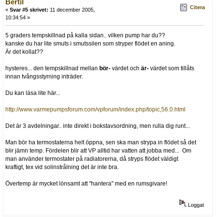
Bertil
Citera
«
Svar #5 skrivet:
11 december 2005,
10:34:54 »
5 graders tempskillnad på kalla sidan.. vilken pump har du??
kanske du har lite smuts i smutssilen som stryper flödet en aning.
Är det kollat??
hysteres... den tempskillnad mellan
bör-
värdet och
är-
värdet som tillåts
innan tvångsstyrning inträder.
Du kan läsa lite här...
http://www.varmepumpsforum.com/vpforum/index.php/topic,56.0.html
Det är 3 avdelningar.. inte direkt i bokstavsordning, men rulla dig runt...
Man bör ha termostaterna helt öppna, sen ska man strypa in flödet så det
blir jämn temp. Fördelen blir att VP alltid har vatten att jobba med... Om
man använder termostater på radiatorerna, då stryps flödet väldigt
kraftigt, tex vid solinstrålning det är inte bra.
Övertemp är mycket lönsamt att "hantera" med en rumsgivare!
Loggat