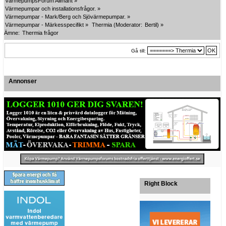
VärmepumpsForum Allmänt
»
Värmepumpar och installationsfrågor.
»
Värmepumpar - Mark/Berg och Sjövärmepumpar.
»
Värmepumpar - Märkesspecifikt
»
Thermia
(Moderator:
Bertil
) »
Ämne:
Thermia frågor
Gå till:
Annonser
Right Block