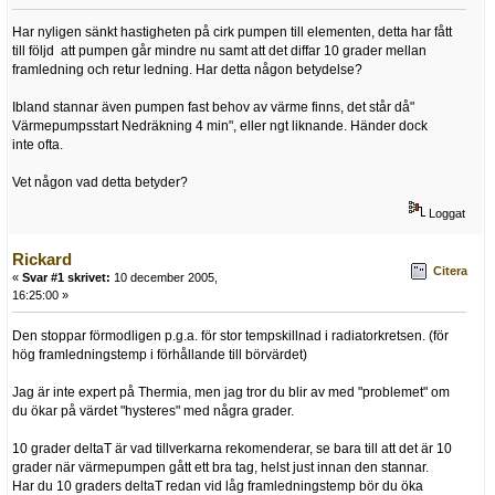
Har nyligen sänkt hastigheten på cirk pumpen till elementen, detta har fått
till följd att pumpen går mindre nu samt att det diffar 10 grader mellan
framledning och retur ledning. Har detta någon betydelse?
Ibland stannar även pumpen fast behov av värme finns, det står då"
Värmepumpsstart Nedräkning 4 min", eller ngt liknande. Händer dock
inte ofta.
Vet någon vad detta betyder?
Loggat
Rickard
Citera
«
Svar #1 skrivet:
10 december 2005,
16:25:00 »
Den stoppar förmodligen p.g.a. för stor tempskillnad i radiatorkretsen. (för
hög framledningstemp i förhållande till börvärdet)
Jag är inte expert på Thermia, men jag tror du blir av med "problemet" om
du ökar på värdet "hysteres" med några grader.
10 grader deltaT är vad tillverkarna rekomenderar, se bara till att det är 10
grader när värmepumpen gått ett bra tag, helst just innan den stannar.
Har du 10 graders deltaT redan vid låg framledningstemp bör du öka