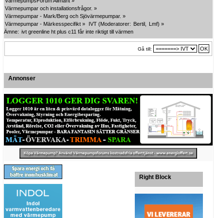
VärmepumpsForum Allmänt
»
Värmepumpar och installationsfrågor.
»
Värmepumpar - Mark/Berg och Sjövärmepumpar.
»
Värmepumpar - Märkesspecifikt
»
IVT
(Moderatorer:
Bertil
,
Lmf
) »
Ämne:
ivt greenline ht plus c11 får inte riktigt till värmen
Gå till:
Annonser
Right Block