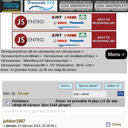
Värmepumpsforum allt om värmepump och värmepumpar
»
Menu ≡
VärmepumpsForum Allmänt
»
Värmepumpar och installationsfrågor.
»
Värmepumpar - Mark/Berg och Sjövärmepumpar.
»
Värmepumpar - Märkesspecifikt
»
IVT
(Moderatorer:
Bertil
,
Lmf
) »
Ämne:
ivt greenline ht plus c11 får inte riktigt till värmen
SVARA
SKICKA ÄMNET
SKRIV UT
Sidor: [
1
]
Gå ned
Författare
Ämne: ivt greenline ht plus c11 får inte
riktigt till värmen (läst 1444 gånger)
0 medlemmar och 1 gäst tittar på detta ämne.
johber1987
Citera
«
skrivet:
21 februari 2014, 20:35:56 »