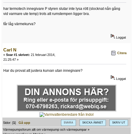
har termotech innegivare P styren slutar inte lysa rött (slocknat nån gång
vid varmare ute temp) trots att rumstempen ligger bra.
får låg värmekurva?
Loggat
Carl N
Citera
«
Svar #1 skrivet:
21 februari 2014,
21:25:47 »
Har du provat att justera kurvan utan innegivare?
Loggat
Sidor: [
1
]
Gå upp
SVARA
SKICKA ÄMNET
SKRIV UT
Värmepumpsforum allt om värmepump och värmepumpar
»