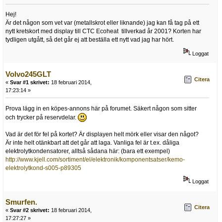
Hej!
Är det någon som vet var (metallskrot eller liknande) jag kan få tag på ett
nytt kretskort med display till CTC Ecoheat tillverkad år 2001? Korten har
tydligen utgått, så det går ej att beställa ett nytt vad jag har hört.
Loggat
Volvo245GLT
Citera
«
Svar #1 skrivet:
18 februari 2014,
17:23:14 »
Prova lägg in en köpes-annons här på forumet. Säkert någon som sitter
och trycker på reservdelar.
Vad är det för fel på kortet? Är displayen helt mörk eller visar den något?
Är inte helt otänkbart att det går att laga. Vanliga fel är t.ex. dåliga
elektrolytkondensatorer, alltså sådana här: (bara ett exempel)
http://www.kjell.com/sortiment/el/elektronik/komponentsatser/kemo-
elektrolytkond-s005-p89305
Loggat
Smurfen.
Citera
«
Svar #2 skrivet:
18 februari 2014,
17:27:27 »