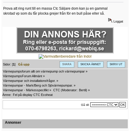
Prova att ring runt till en massa Ctc Säljare dom kan ju en gammal
skrotad vp som du får plocka grejer från för en bull påse eller så.
Loggat
Sidor: [
1
]
Gå upp
SVARA
SKICKA ÄMNET
SKRIV UT
Värmepumpsforum allt om värmepump och värmepumpar
»
VärmepumpsForum Allmänt
»
Värmepumpar och installationsfrågor.
»
Värmepumpar - Mark/Berg och Sjövärmepumpar.
»
Värmepumpar - Märkesspecifikt
»
CTC
(Moderator:
Bertil
) »
Ämne:
Fel på display CTC Ecoheat
Gå till:
Annonser