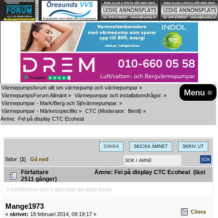
Värmepumpsforum allt om värmepump och värmepumpar
»
Menu ≡
VärmepumpsForum Allmänt
»
Värmepumpar och installationsfrågor.
»
Värmepumpar - Mark/Berg och Sjövärmepumpar.
»
Värmepumpar - Märkesspecifikt
»
CTC
(Moderator:
Bertil
) »
Ämne:
Fel på display CTC Ecoheat
SVARA
SKICKA ÄMNET
SKRIV UT
Sidor: [
1
]
Gå ned
Författare
Ämne: Fel på display CTC Ecoheat (läst
2511 gånger)
0 medlemmar och 1 gäst tittar på detta ämne.
Mange1973
Citera
«
skrivet:
18 februari 2014, 09:19:17 »