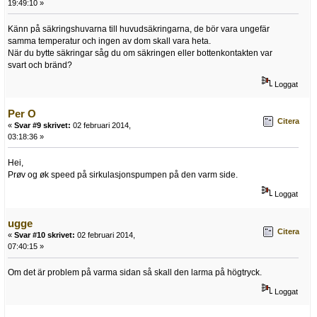
19:49:10 »
Känn på säkringshuvarna till huvudsäkringarna, de bör vara ungefär
samma temperatur och ingen av dom skall vara heta.
När du bytte säkringar såg du om säkringen eller bottenkontakten var
svart och bränd?
Loggat
Per O
Citera
«
Svar #9 skrivet:
02 februari 2014,
03:18:36 »
Hei,
Prøv og øk speed på sirkulasjonspumpen på den varm side.
Loggat
ugge
Citera
«
Svar #10 skrivet:
02 februari 2014,
07:40:15 »
Om det är problem på varma sidan så skall den larma på högtryck.
Loggat