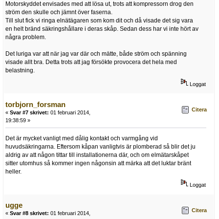
Motorskyddet envisades med att lösa ut, trots att kompressorn drog den
ström den skulle och jämnt över faserna.
Till slut fick vi ringa elnätägaren som kom dit och då visade det sig vara
en helt bränd säkringshållare i deras skåp. Sedan dess har vi inte hört av
några problem.
Det luriga var att när jag var där och mätte, både ström och spänning
visade allt bra. Detta trots att jag försökte provocera det hela med
belastning.
Loggat
torbjorn_forsman
Citera
«
Svar #7 skrivet:
01 februari 2014,
19:38:59 »
Det är mycket vanligt med dålig kontakt och varmgång vid
huvudsäkringarna. Eftersom kåpan vanligtvis är plomberad så blir det ju
aldrig av att någon tittar till installationerna där, och om elmätarskåpet
sitter utomhus så kommer ingen någonsin att märka att det luktar bränt
heller.
Loggat
ugge
Citera
«
Svar #8 skrivet:
01 februari 2014,