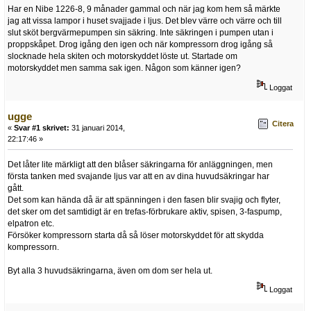
Har en Nibe 1226-8, 9 månader gammal och när jag kom hem så märkte
jag att vissa lampor i huset svajjade i ljus. Det blev värre och värre och till
slut sköt bergvärmepumpen sin säkring. Inte säkringen i pumpen utan i
proppskåpet. Drog igång den igen och när kompressorn drog igång så
slocknade hela skiten och motorskyddet löste ut. Startade om
motorskyddet men samma sak igen. Någon som känner igen?
Loggat
ugge
Citera
«
Svar #1 skrivet:
31 januari 2014,
22:17:46 »
Det låter lite märkligt att den blåser säkringarna för anläggningen, men
första tanken med svajande ljus var att en av dina huvudsäkringar har
gått.
Det som kan hända då är att spänningen i den fasen blir svajig och flyter,
det sker om det samtidigt är en trefas-förbrukare aktiv, spisen, 3-faspump,
elpatron etc.
Försöker kompressorn starta då så löser motorskyddet för att skydda
kompressorn.
Byt alla 3 huvudsäkringarna, även om dom ser hela ut.
Loggat