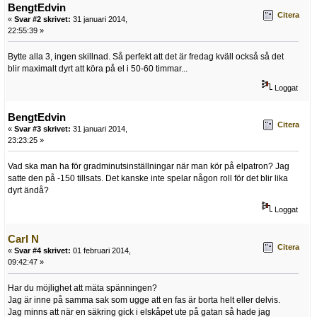
BengtEdvin
Citera
«
Svar #2 skrivet:
31 januari 2014,
22:55:39 »
Bytte alla 3, ingen skillnad. Så perfekt att det är fredag kväll också så det
blir maximalt dyrt att köra på el i 50-60 timmar...
Loggat
BengtEdvin
Citera
«
Svar #3 skrivet:
31 januari 2014,
23:23:25 »
Vad ska man ha för gradminutsinställningar när man kör på elpatron? Jag
satte den på -150 tillsats. Det kanske inte spelar någon roll för det blir lika
dyrt ändå?
Loggat
Carl N
Citera
«
Svar #4 skrivet:
01 februari 2014,
09:42:47 »
Har du möjlighet att mäta spänningen?
Jag är inne på samma sak som ugge att en fas är borta helt eller delvis.
Jag minns att när en säkring gick i elskåpet ute på gatan så hade jag