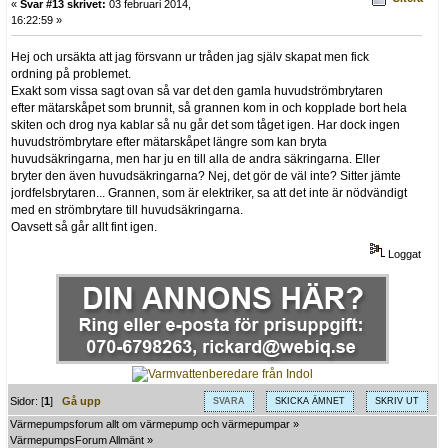
«
Svar #13 skrivet:
03 februari 2014,
16:22:59 »
Hej och ursäkta att jag försvann ur tråden jag själv skapat men fick
ordning på problemet.
Exakt som vissa sagt ovan så var det den gamla huvudströmbrytaren
efter mätarskåpet som brunnit, så grannen kom in och kopplade bort hela
skiten och drog nya kablar så nu går det som tåget igen. Har dock ingen
huvudströmbrytare efter mätarskåpet längre som kan bryta
huvudsäkringarna, men har ju en till alla de andra säkringarna. Eller
bryter den även huvudsäkringarna? Nej, det gör de väl inte? Sitter jämte
jordfelsbrytaren... Grannen, som är elektriker, sa att det inte är nödvändigt
med en strömbrytare till huvudsäkringarna.
Oavsett så går allt fint igen.
Loggat
Sidor: [
1
]
Gå upp
SVARA
SKICKA ÄMNET
SKRIV UT
Värmepumpsforum allt om värmepump och värmepumpar
»
VärmepumpsForum Allmänt
»