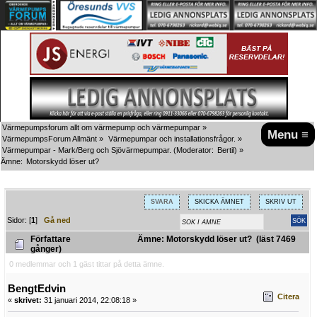
Värmepumpsforum allt om värmepump och värmepumpar
»
Menu ≡
VärmepumpsForum Allmänt
»
Värmepumpar och installationsfrågor.
»
Värmepumpar - Mark/Berg och Sjövärmepumpar.
(Moderator:
Bertil
) »
Ämne:
Motorskydd löser ut?
SVARA
SKICKA ÄMNET
SKRIV UT
Sidor: [
1
]
Gå ned
Författare
Ämne: Motorskydd löser ut? (läst 7469
gånger)
0 medlemmar och 1 gäst tittar på detta ämne.
BengtEdvin
Citera
«
skrivet:
31 januari 2014, 22:08:18 »