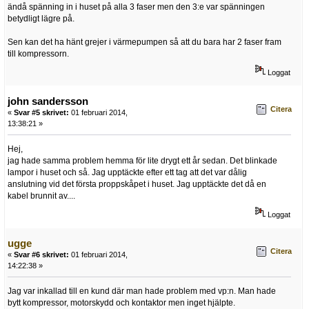
ändå spänning in i huset på alla 3 faser men den 3:e var spänningen
betydligt lägre på.
Sen kan det ha hänt grejer i värmepumpen så att du bara har 2 faser fram
till kompressorn.
Loggat
john sandersson
Citera
«
Svar #5 skrivet:
01 februari 2014,
13:38:21 »
Hej,
jag hade samma problem hemma för lite drygt ett år sedan. Det blinkade
lampor i huset och så. Jag upptäckte efter ett tag att det var dålig
anslutning vid det första proppskåpet i huset. Jag upptäckte det då en
kabel brunnit av....
Loggat
ugge
Citera
«
Svar #6 skrivet:
01 februari 2014,
14:22:38 »
Jag var inkallad till en kund där man hade problem med vp:n. Man hade
bytt kompressor, motorskydd och kontaktor men inget hjälpte.