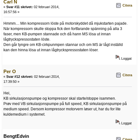
Carl N
Citera
«
Svar #11 skrivet:
02 februari 2014,
16:57:56 »
Hmmm.... Min kompressorn löste på motorskyddet då mjukstarten pajade.
När kompressorn skulle stoppa fick den fortfarande spänning på alla 3
faser, men KB-pumpen stannade och då hann MS lösa ut innan
lågtryckspressostaten löste.
Den går tyngre om KB-cirkpunmpen stannar och om MS är lågt inställd
kan den hinna lösa ut innan lågtryckspressostaten löser.
Loggat
Per O
Citera
«
Svar #12 skrivet:
02 februari 2014,
17:39:50 »
Hei,
KB sirkulasjonspumpe og kompressor skal starte/stoppe isammen.
Prøv med VB sirkulasjonspumpe på full speed, KB sirkulasjonspumpe på
medium speed. Dersom kompressor motorvern løser ut, har du for lite
kuldemedium i systemet.
Loggat
BengtEdvin
Citera