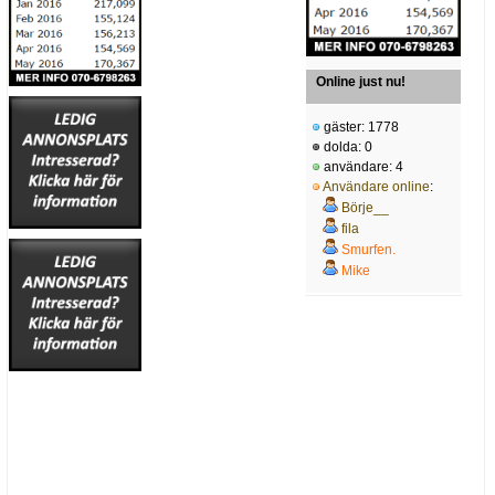
Online just nu!
gäster: 1778
dolda: 0
användare: 4
Användare online
:
Börje__
fila
Smurfen.
Mike