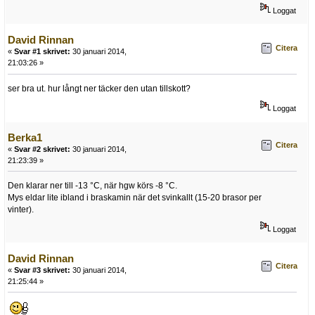
Loggat
David Rinnan
Citera
«
Svar #1 skrivet:
30 januari 2014,
21:03:26 »
ser bra ut. hur långt ner täcker den utan tillskott?
Loggat
Berka1
Citera
«
Svar #2 skrivet:
30 januari 2014,
21:23:39 »
Den klarar ner till -13 °C, när hgw körs -8 °C.
Mys eldar lite ibland i braskamin när det svinkallt (15-20 brasor per
vinter).
Loggat
David Rinnan
Citera
«
Svar #3 skrivet:
30 januari 2014,
21:25:44 »