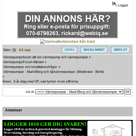
Loggat
Sidor: [
1
]
Gå upp
SVARA
SKICKA ÄMNET
SKRIV UT
Värmepumpsforum allt om värmepump och värmepumpar
»
VärmepumpsForum Allmänt
»
Värmepumpar och installationsfrågor.
»
Värmepumpar - Mark/Berg och Sjövärmepumpar.
(Moderator:
Bertil
)
»
Ämne:
3-år idag med VP, vad tycker ni om siffrorna
Gå till:
Annonser