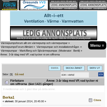
Värmepumpsforum allt om värmepump och värmepumpar
»
Menu ≡
VärmepumpsForum Allmänt
»
Värmepumpar och installationsfrågor.
»
Värmepumpar - Mark/Berg och Sjövärmepumpar.
(Moderator:
Bertil
) »
Ämne:
3-år idag med VP, vad tycker ni om siffrorna
SVARA
SKICKA ÄMNET
SKRIV UT
Sidor: [
1
]
Gå ned
Författare
Ämne: 3-år idag med VP, vad tycker ni
om siffrorna (läst 1421 gånger)
0 medlemmar och 1 gäst tittar på detta ämne.
Berka1
Citera
«
skrivet:
30 januari 2014, 20:45:00 »