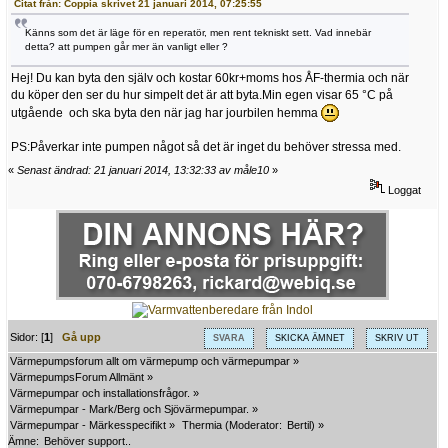
Citat från: Coppia skrivet 21 januari 2014, 07:25:55
Känns som det är läge för en reperatör, men rent tekniskt sett. Vad innebär
detta? att pumpen går mer än vanligt eller ?
Hej! Du kan byta den själv och kostar 60kr+moms hos ÅF-thermia och när
du köper den ser du hur simpelt det är att byta.Min egen visar 65 °C på
utgående och ska byta den när jag har jourbilen hemma
PS:Påverkar inte pumpen något så det är inget du behöver stressa med.
«
Senast ändrad: 21 januari 2014, 13:32:33 av måle10
»
Loggat
Sidor: [
1
]
Gå upp
SVARA
SKICKA ÄMNET
SKRIV UT
Värmepumpsforum allt om värmepump och värmepumpar
»
VärmepumpsForum Allmänt
»
Värmepumpar och installationsfrågor.
»
Värmepumpar - Mark/Berg och Sjövärmepumpar.
»
Värmepumpar - Märkesspecifikt
»
Thermia
(Moderator:
Bertil
) »
Ämne:
Behöver support..