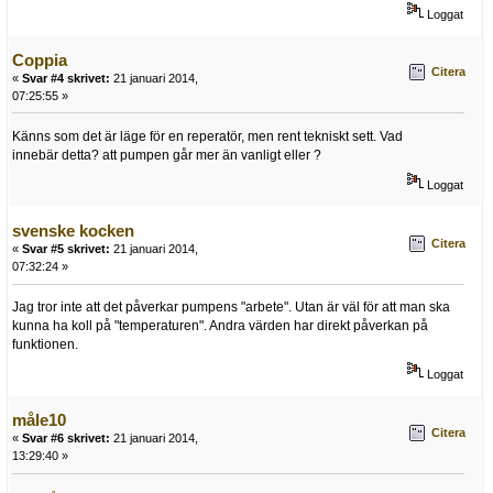
Loggat
Coppia
Citera
«
Svar #4 skrivet:
21 januari 2014,
07:25:55 »
Känns som det är läge för en reperatör, men rent tekniskt sett. Vad
innebär detta? att pumpen går mer än vanligt eller ?
Loggat
svenske kocken
Citera
«
Svar #5 skrivet:
21 januari 2014,
07:32:24 »
Jag tror inte att det påverkar pumpens "arbete". Utan är väl för att man ska
kunna ha koll på "temperaturen". Andra värden har direkt påverkan på
funktionen.
Loggat
måle10
Citera
«
Svar #6 skrivet:
21 januari 2014,
13:29:40 »