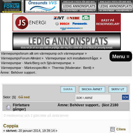
Värmepumpsforum allt om värmepump och värmepumpar
»
Menu ≡
VärmepumpsForum Allmänt
»
Värmepumpar och installationsfrågor.
»
Värmepumpar - Mark/Berg och Sjövärmepumpar.
»
Värmepumpar - Märkesspecifikt
»
Thermia
(Moderator:
Bertil
) »
Ämne:
Behöver support..
SVARA
SKICKA ÄMNET
SKRIV UT
Sidor: [
1
]
Gå ned
Författare
Ämne: Behöver support.. (läst 2180
gånger)
0 medlemmar och 1 gäst tittar på detta ämne.
Coppia
Citera
«
skrivet:
20 januari 2014, 19:39:14 »