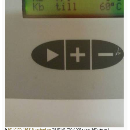
20140120_191918_resized.jpg
(32.02 kB, 750x1000 - visat 247 gånger.)