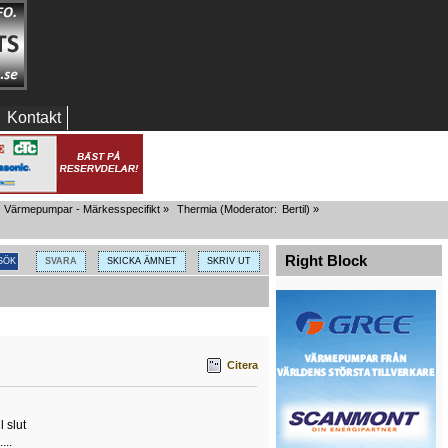
Kontakt
Värmepumpar - Märkesspecifikt
»
Thermia
(Moderator:
Bertil
) »
Right Block
SVARA
SKICKA ÄMNET
SKRIV UT
Citera
 slut
...