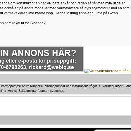
frågande om konstruktionen när VP bara är 2år och redan så får man byta ut delar.
 sa också att på andra modeller med värmeväxlare så byts styrmotor ut mot en som
ll att värmeväxlaren inte kärvar ihop. Denna lösning finns ännu inte på G2:an
on som råkat ut för liknande?
VärmepumpsForum Allmänt
»
Värmepumpar och installationsfrågor.
»
Värmepumpar - Mar
til
) »
Ämne:
Beläggningar fastnar i systemet.