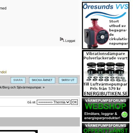
 med
Loggat
SVARA
SKICKA ÄMNET
SKRIV UT
k/Berg och Sjövärmepumpar.
»
Gå till: