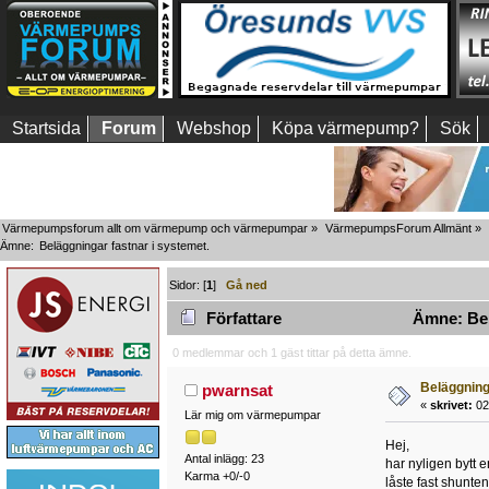
Startsida
Forum
Webshop
Köpa värmepump?
Sök
Värmepumpsforum allt om värmepump och värmepumpar
»
VärmepumpsForum Allmänt
»
Ämne:
Beläggningar fastnar i systemet.
Sidor: [
1
]
Gå ned
Författare
Ämne: Belä
0 medlemmar och 1 gäst tittar på detta ämne.
Beläggning
pwarnsat
«
skrivet:
02
Lär mig om värmepumpar
Hej,
Antal inlägg: 23
har nyligen bytt 
Karma +0/-0
låste fast shunten