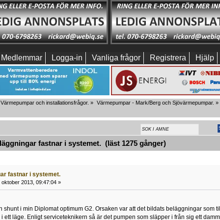
Medlemmar
Logga-in
Vanliga frågor
Registrera
Hjälp
Värmepumpar och installationsfrågor.
»
Värmepumpar - Mark/Berg och Sjövärmepumpar.
»
ggningar fastnar i systemet. (läst 1275 gånger)
ar fastnar i systemet.
 oktober 2013, 09:47:04 »
en shunt i min Diplomat optimum G2. Orsaken var att det bildats beläggningar som till
 i ett läge. Enligt serviceteknikern så är det pumpen som släpper i från sig ett damm.