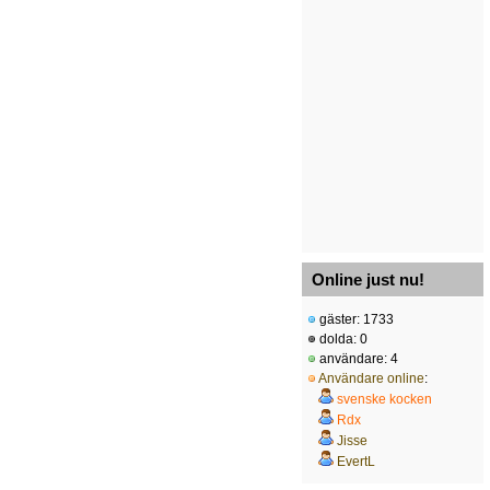
Online just nu!
gäster: 1733
dolda: 0
användare: 4
Användare online
:
svenske kocken
Rdx
Jisse
EvertL