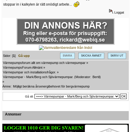
stoppar in i kalkylen är rätt onödigt arbete...
Loggat
Sidor: [
1
]
Gå upp
SVARA
SKICKA ÄMNET
SKRIV UT
Värmepumpsforum allt om värmepump och värmepumpar
»
VärmepumpsForum Allmänt
»
Värmepumpar och installationsfrågor.
»
Värmepumpar - Mark/Berg och Sjövärmepumpar.
(Moderator:
Bertil
)
»
Ämne:
Möjligt beräkna årsenergibehovet för bergvärmepump
Gå till:
Annonser