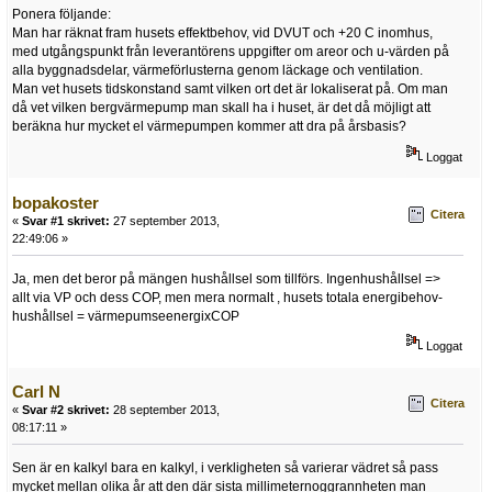
Ponera följande:
Man har räknat fram husets effektbehov, vid DVUT och +20 C inomhus,
med utgångspunkt från leverantörens uppgifter om areor och u-värden på
alla byggnadsdelar, värmeförlusterna genom läckage och ventilation.
Man vet husets tidskonstand samt vilken ort det är lokaliserat på. Om man
då vet vilken bergvärmepump man skall ha i huset, är det då möjligt att
beräkna hur mycket el värmepumpen kommer att dra på årsbasis?
Loggat
bopakoster
Citera
«
Svar #1 skrivet:
27 september 2013,
22:49:06 »
Ja, men det beror på mängen hushållsel som tillförs. Ingenhushållsel =>
allt via VP och dess COP, men mera normalt , husets totala energibehov-
hushållsel = värmepumseenergixCOP
Loggat
Carl N
Citera
«
Svar #2 skrivet:
28 september 2013,
08:17:11 »
Sen är en kalkyl bara en kalkyl, i verkligheten så varierar vädret så pass
mycket mellan olika år att den där sista millimeternoggrannheten man