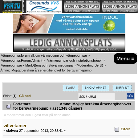
Värmepumpsforum allt om värmepump och värmepumpar
»
Menu ≡
VärmepumpsForum Allmänt
»
Värmepumpar och installationsfrågor.
»
Värmepumpar - Mark/Berg och Sjövärmepumpar.
(Moderator:
Bertil
) »
Ämne:
Möjligt beräkna årsenergibehovet för bergvärmepump
SVARA
SKICKA ÄMNET
SKRIV UT
Sidor: [
1
]
Gå ned
Författare
Ämne: Möjligt beräkna årsenergibehovet
för bergvärmepump (läst 1348 gånger)
0 medlemmar och 1 gäst tittar på detta ämne.
villvetamer
Citera
«
skrivet:
27 september 2013, 20:33:41 »