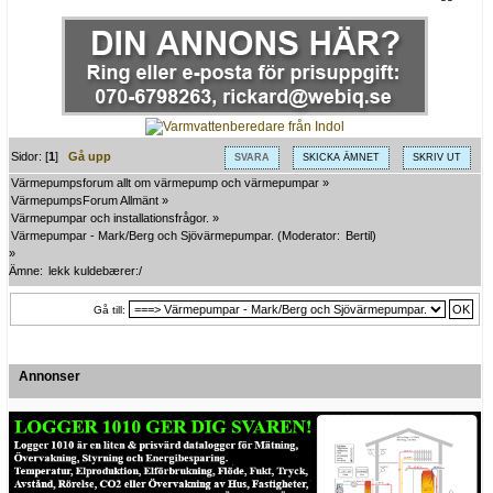
Sidor: [
1
]
Gå upp
SVARA
SKICKA ÄMNET
SKRIV UT
Värmepumpsforum allt om värmepump och värmepumpar
»
VärmepumpsForum Allmänt
»
Värmepumpar och installationsfrågor.
»
Värmepumpar - Mark/Berg och Sjövärmepumpar.
(Moderator:
Bertil
)
»
Ämne:
lekk kuldebærer:/
Gå till:
Annonser