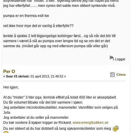
tilsynelatende har "mistet" 3 liter." egentlig denne jeg har håpet på mens
jeg har etterfyllet........ men synes det sakte men sikkert synkende nivå.
pumpa er en thermia es8 kw
vet ikke hvor mye det er vanlig å etterfylle??
tenkte å sjekke 2 lett tilgjengelige koblinger først... og så når det blir litt
varmere i været å slå av pumpa over lengre tid og se om det er det
samme da. (nivået går opp og ned ettersom pumpa står eller går)
Loggat
Per O
Citera
«
Svar #3 skrivet:
01 april 2013, 21:48:52 »
Hei igjen,
At du "mister" 3 liter pga. termisk effekt på totalt 400 liter er akseptabelt.
Du får volumet tilbake når det blir varmere i sjøen.
Jeg anbefaler microbobleutskiller, manometer. Vannfilter som selges på
Jula.
Jeg anbefaler at du setter på manometer.
Du bør vurdere å kjøper logger av Rickard.
www.energibutiken.se
Du ser sikkert at du har dobbelt så lang sjøvannskollektor som meg