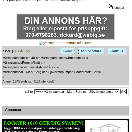
Loggat
Sidor: [
1
]
Gå upp
SVARA
SKICKA ÄMNET
SKRIV UT
Värmepumpsforum allt om värmepump och värmepumpar
»
VärmepumpsForum Allmänt
»
Värmepumpar och installationsfrågor.
»
Värmepumpar - Mark/Berg och Sjövärmepumpar.
(Moderator:
Bertil
)
»
Ämne:
1245 plötsligt HELT stendöd?
Gå till:
Annonser