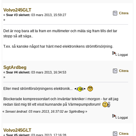
Volvo245GLT
Citera
«
Svar #3 skrivet:
03 mars 2013, 15:59:27
»
Det är nog bara att ta fram en multimeter och mäta sig fram tills det tar
stopp så att säga..
T.ex. så kanske något har hänt med elektronikens strömförsörjning.
Loggat
SgtArdbeg
Citera
«
Svar #4 skrivet:
03 mars 2013, 16:34:53
»
Eller med strömförsörjningens elektronik...
Blockerade kompressorstart och inväntar tekniker i morgon - tur att jag
redan läst mig till ett visst kunnande på Värmepumpsforum!
«
Senast ändrad: 03 mars 2013, 16:37:02 av SgtArdbeg
»
Loggat
Volvo245GLT
Citera
«
Svar #5 skrivet:
03 mars 2013, 17:16:28