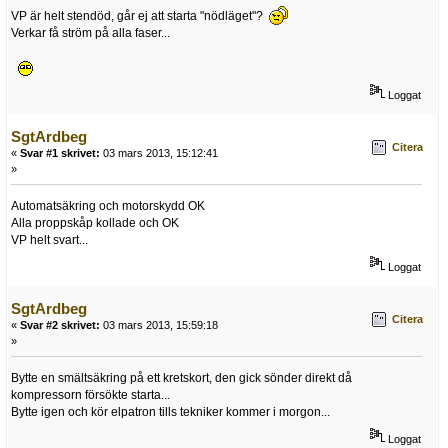
VP är helt stendöd, går ej att starta "nödläget"?
Verkar få ström på alla faser...
Loggat
SgtArdbeg
Citera
«
Svar #1 skrivet:
03 mars 2013, 15:12:41
»
Automatsäkring och motorskydd OK
Alla proppskåp kollade och OK
VP helt svart...
Loggat
SgtArdbeg
Citera
«
Svar #2 skrivet:
03 mars 2013, 15:59:18
»
Bytte en smältsäkring på ett kretskort, den gick sönder direkt då
kompressorn försökte starta...
Bytte igen och kör elpatron tills tekniker kommer i morgon...
Loggat