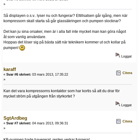
»
Så displayen o.s.v.. lyser nu och fungerar? Eltillsatsen går igång, men när
kompressorn skall starta så går glassäkringen och pumpen slocknar?
Det kan ju sina orsaker, men är i alla fall inte mycket man kan göra något
åt som vanlig användare.
Hoppas det löser sig på bästa sätt när teknikern kommer ut och kollar på
pumpen!
Loggat
karaff
Citera
«
Svar #6 skrivet:
03 mars 2013, 17:35:22
»
Kan det vara kompressorns kontaktor som har kortis så att du drar för
mycket ström på utgången från styrkortet ?
Loggat
SgtArdbeg
Citera
«
Svar #7 skrivet:
04 mars 2013, 09:36:31
»
KB-pumpen hade havererat, resten verkar fungera!