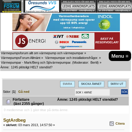
Värmepumpsforum allt om värmepump och värmepumpar
»
Menu ≡
VärmepumpsForum Allmänt
»
Värmepumpar och installationsfrågor.
»
Värmepumpar - Mark/Berg och Sjövärmepumpar.
(Moderator:
Bertil
) »
Ämne:
1245 plötsligt HELT stendöd?
SVARA
SKICKA ÄMNET
SKRIV UT
Sidor: [
1
]
Gå ned
Författare
Ämne: 1245 plötsligt HELT stendöd?
(läst 2355 gånger)
0 medlemmar och 1 gäst tittar på detta ämne.
SgtArdbeg
Citera
«
skrivet:
03 mars 2013, 14:57:50 »