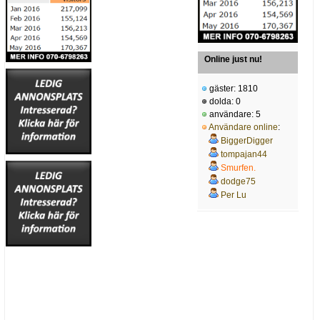
Online just nu!
gäster: 1810
dolda: 0
användare: 5
Användare online
:
BiggerDigger
tompajan44
Smurfen.
dodge75
Per Lu