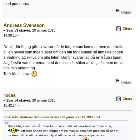
med pumparna.
Loggat
Andreas Svensson
Citera
«
Svar #3 skrivet:
20 januari 2013,
14:39:16 »
Det är därför jag gärna svarar på de frågor som kommer men det skulle
bli en novell som ingen läser om den blir för gammal så finns det ingen
anledning att skriva om alla felen. Därför svarar jag på en fråga i taget.
Jag förstår vad du menar med dem som försöker att dölja fel men det är
inte min anledning.
Tack för ditt svar
Loggat
rocas
Citera
«
Svar #4 skrivet:
20 januari 2013,
15:42:14 »
Citat från: Andreas Svensson skrivet 20 januari 2013, 09:59:04
Det jobbiga med ett sånt här forum ar att alla vill vara bäst och hävda sig
. Att man sedan kan något om en maskin som haft problem så är det
nästan mitt fel att de såldes. Synd att det är så många experter som