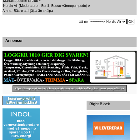
Märkesspecifikt luft/luft
»
Nordic Air
(Moderatorer:
Bertil
,
Bosse-värmepumpsdo
) »
Ämne:
Bättre att hjälpa än skälpa
Gå till:
Annonser
Right Block