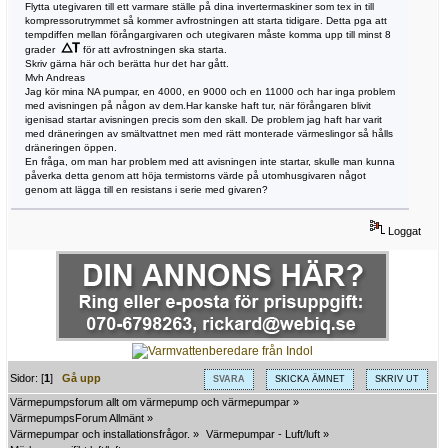
Flytta utegivaren till ett varmare ställe på dina invertermaskiner som tex in till
kompressorutrymmet så kommer avfrostningen att starta tidigare. Detta pga att
tempdiffen mellan förångargivaren och utegivaren måste komma upp till minst 8
grader
för att avfrostningen ska starta.
Skriv gärna här och berätta hur det har gått.
Mvh Andreas
Jag kör mina NA pumpar, en 4000, en 9000 och en 11000 och har inga problem
med avisningen på någon av dem.Har kanske haft tur, när förångaren blivit
igenisad startar avisningen precis som den skall. De problem jag haft har varit
med dräneringen av smältvattnet men med rätt monterade värmeslingor så hålls
dräneringen öppen.
En fråga, om man har problem med att avisningen inte startar, skulle man kunna
påverka detta genom att höja termistorns värde på utomhusgivaren något
genom att lägga till en resistans i serie med givaren?
Loggat
Sidor: [
1
]
Gå upp
SVARA
SKICKA ÄMNET
SKRIV UT
Värmepumpsforum allt om värmepump och värmepumpar
»
VärmepumpsForum Allmänt
»
Värmepumpar och installationsfrågor.
»
Värmepumpar - Luft/luft
»