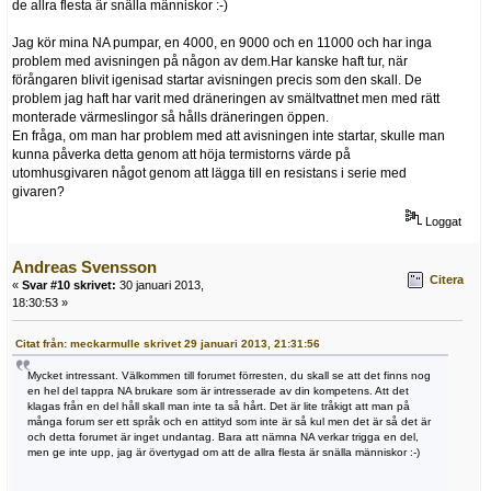
de allra flesta är snälla människor :-)
Jag kör mina NA pumpar, en 4000, en 9000 och en 11000 och har inga
problem med avisningen på någon av dem.Har kanske haft tur, när
förångaren blivit igenisad startar avisningen precis som den skall. De
problem jag haft har varit med dräneringen av smältvattnet men med rätt
monterade värmeslingor så hålls dräneringen öppen.
En fråga, om man har problem med att avisningen inte startar, skulle man
kunna påverka detta genom att höja termistorns värde på
utomhusgivaren något genom att lägga till en resistans i serie med
givaren?
Loggat
Andreas Svensson
Citera
«
Svar #10 skrivet:
30 januari 2013,
18:30:53 »
Citat från: meckarmulle skrivet 29 januari 2013, 21:31:56
Mycket intressant. Välkommen till forumet förresten, du skall se att det finns nog
en hel del tappra NA brukare som är intresserade av din kompetens. Att det
klagas från en del håll skall man inte ta så hårt. Det är lite tråkigt att man på
många forum ser ett språk och en attityd som inte är så kul men det är så det är
och detta forumet är inget undantag. Bara att nämna NA verkar trigga en del,
men ge inte upp, jag är övertygad om att de allra flesta är snälla människor :-)