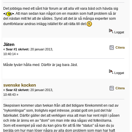
Det jobbiga med ett sånt här forum ar att alla vill vara bäst och hävda sig
. Att man sedan kan något om en maskin som haft problem så är
det nästan mitt fel att de såldes. Synd att det är så många experter som
dumförklarar andras inlägg istället för att rätta till det.
Loggat
Jäten
Citera
«
Svar #1 skrivet:
20 januari 2013,
10:40:14 »
Måste tyvärr hålla med. Därför är jag bara Jäst.
Loggat
svenske kocken
Citera
«
Svar #2 skrivet:
20 januari 2013,
10:48:43 »
Skepsisen kommer utan tvekan från att det tidigare förekommit en rad av
"nykomlingar" som, troligtvis eget intresse, pratat gott om just det här
fabrikatet. Därför gäller det att verkligen visa att man har rent mjöl i påsen
och inte är ännu en av "dom" om man inte ska sågas vid fotknölarna.
Som ett exempel på vad du kan göra för att få lite "status" så kan du ju
beräta om hur man löser några av alla dom problem som man har haft