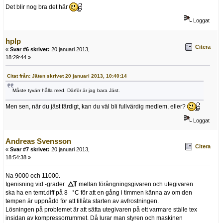
Det blir nog bra det här
Loggat
hplp
Citera
«
Svar #6 skrivet:
20 januari 2013,
18:29:44 »
Citat från: Jäten skrivet 20 januari 2013, 10:40:14
Måste tyvärr hålla med. Därför är jag bara Jäst.
Men sen, när du jäst färdigt, kan du väl bli fullvärdig medlem, eller?
Loggat
Andreas Svensson
Citera
«
Svar #7 skrivet:
20 januari 2013,
18:54:38 »
Na 9000 och 11000.
Igenisning vid -grader
mellan förångningsgivaren och utegivaren
ska ha en temt.diff på 8 °C för att en gång i timmen känna av om den
tempen är uppnådd för att tillåta starten av avfrostningen.
Lösningen på problemet är att sätta utegivaren på ett varmare ställe tex
insidan av kompressorrummet. Då lurar man styren och maskinen