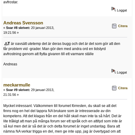
avfrostar.
Loggat
Andreas Svensson
Citera
«
Svar #8 skrivet:
20 januari 2013,
19:21:56 »
är oavsätt utetemp det är deras bugg och det är det som gör att den
får problem vid -grader. Man gör den med andra ord en tidstyrd
avfrostning genom att flytta givaren till ett varmare ställe
Andreas
Loggat
meckarmulle
Citera
«
Svar #9 skrivet:
29 januari 2013,
21:31:56 »
Mycket intressant. Välkommen till forumet förresten, du skall se att det
finns nog en hel del tappra NA brukare som är intresserade av din
kompetens. Att det klagas från en del håll skall man inte ta så hårt. Det är
lite tråkigt att man på många forum ser ett språk och en attityd som inte är
så kul men det är så det är och detta forumet är inget undantag. Bara att
nämna NA verkar trigga en del, men ge inte upp, jag är övertygad om att