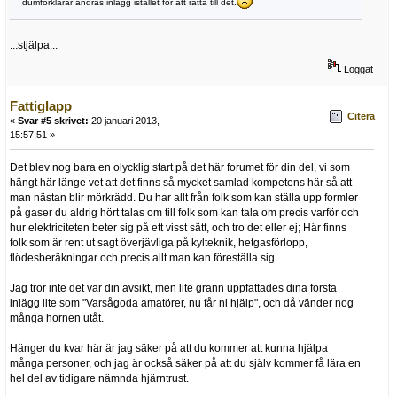
dumförklarar andras inlägg istället för att rätta till det.
...stjälpa...
Loggat
Fattiglapp
Citera
«
Svar #5 skrivet:
20 januari 2013,
15:57:51 »
Det blev nog bara en olycklig start på det här forumet för din del, vi som
hängt här länge vet att det finns så mycket samlad kompetens här så att
man nästan blir mörkrädd. Du har allt från folk som kan ställa upp formler
på gaser du aldrig hört talas om till folk som kan tala om precis varför och
hur elektriciteten beter sig på ett visst sätt, och tro det eller ej; Här finns
folk som är rent ut sagt överjävliga på kylteknik, hetgasförlopp,
flödesberäkningar och precis allt man kan föreställa sig.
Jag tror inte det var din avsikt, men lite grann uppfattades dina första
inlägg lite som "Varsågoda amatörer, nu får ni hjälp", och då vänder nog
många hornen utåt.
Hänger du kvar här är jag säker på att du kommer att kunna hjälpa
många personer, och jag är också säker på att du själv kommer få lära en
hel del av tidigare nämnda hjärntrust.