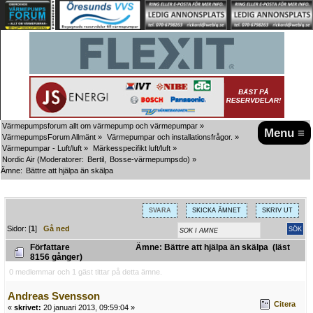
Värmepumpsforum allt om värmepump och värmepumpar
»
Menu ≡
VärmepumpsForum Allmänt
»
Värmepumpar och installationsfrågor.
»
Värmepumpar - Luft/luft
»
Märkesspecifikt luft/luft
»
Nordic Air
(Moderatorer:
Bertil
,
Bosse-värmepumpsdo
) »
Ämne:
Bättre att hjälpa än skälpa
SVARA
SKICKA ÄMNET
SKRIV UT
Sidor: [
1
]
Gå ned
Författare
Ämne: Bättre att hjälpa än skälpa (läst
8156 gånger)
0 medlemmar och 1 gäst tittar på detta ämne.
Andreas Svensson
Citera
«
skrivet:
20 januari 2013, 09:59:04 »