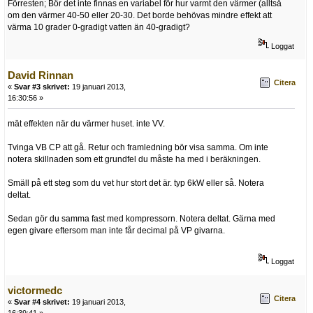
Förresten; Bör det inte finnas en variabel för hur varmt den värmer (alltså
om den värmer 40-50 eller 20-30. Det borde behövas mindre effekt att
värma 10 grader 0-gradigt vatten än 40-gradigt?
Loggat
David Rinnan
Citera
«
Svar #3 skrivet:
19 januari 2013,
16:30:56 »
mät effekten när du värmer huset. inte VV.
Tvinga VB CP att gå. Retur och framledning bör visa samma. Om inte
notera skillnaden som ett grundfel du måste ha med i beräkningen.
Smäll på ett steg som du vet hur stort det är. typ 6kW eller så. Notera
deltat.
Sedan gör du samma fast med kompressorn. Notera deltat. Gärna med
egen givare eftersom man inte får decimal på VP givarna.
Loggat
victormedc
Citera
«
Svar #4 skrivet:
19 januari 2013,