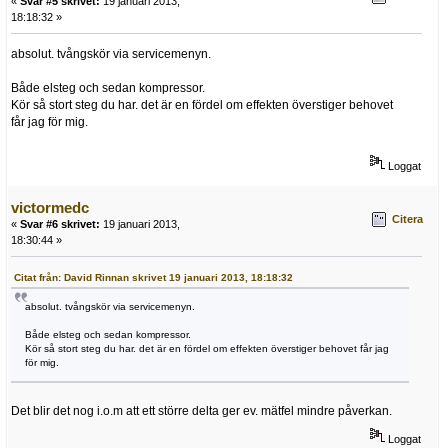
«
Svar #5 skrivet:
19 januari 2013,
18:18:32 »
absolut. tvångskör via servicemenyn.
Både elsteg och sedan kompressor.
Kör så stort steg du har. det är en fördel om effekten överstiger behovet
får jag för mig.
Loggat
victormedc
Citera
«
Svar #6 skrivet:
19 januari 2013,
18:30:44 »
Citat från: David Rinnan skrivet 19 januari 2013, 18:18:32
absolut. tvångskör via servicemenyn.
Både elsteg och sedan kompressor.
Kör så stort steg du har. det är en fördel om effekten överstiger behovet får jag
för mig.
Det blir det nog i.o.m att ett större delta ger ev. mätfel mindre påverkan.
Loggat