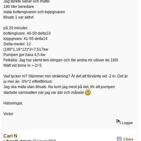
Jag tänkte såhär och mätte:
180 liter beredare
mäta bottengivaren och toppgivaren
tillsats 1 var aktivt
på 20 minuter:
bottengivare: 40-50 delta10
toppgivare: 41-55 delta14
Delta-medel: 12
(180*1,16*12)*3=7,517kw
Pumpen ger bara 4,5 kw
Felkälla: Jag har värmt tws-slingan och lite andra rör utöver de 180l
Mätt vid brine in =-2/-5
Vad tycker ni? Stämmer min uträkning? Är det att förvänta vid -2 in. Det är
ju mer än -3%*2 effektförlust.
Jag ska mäta utan tillsats. Nu kom jag mest på det, för att pumpen
startade varmvatten när jag var där och målade
Hälsningar,
Victor
Loggat
Carl N
Citera
«
Svar #1 skrivet:
19 januari 2013,