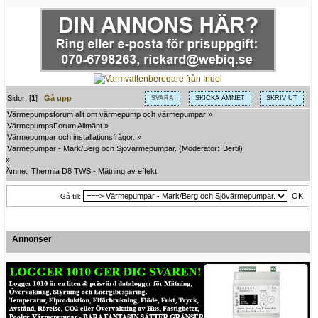
Sidor: [
1
]
Gå upp
SVARA
SKICKA ÄMNET
SKRIV UT
Värmepumpsforum allt om värmepump och värmepumpar
»
VärmepumpsForum Allmänt
»
Värmepumpar och installationsfrågor.
»
Värmepumpar - Mark/Berg och Sjövärmepumpar.
(Moderator:
Bertil
)
»
Ämne:
Thermia D8 TWS - Mätning av effekt
Gå till:
Annonser