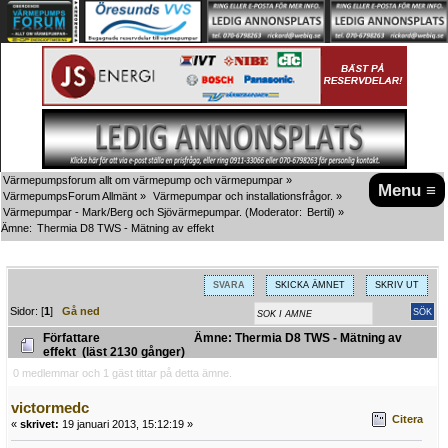
Värmepumpsforum allt om värmepump och värmepumpar
»
Menu ≡
VärmepumpsForum Allmänt
»
Värmepumpar och installationsfrågor.
»
Värmepumpar - Mark/Berg och Sjövärmepumpar.
(Moderator:
Bertil
) »
Ämne:
Thermia D8 TWS - Mätning av effekt
SVARA
SKICKA ÄMNET
SKRIV UT
Sidor: [
1
]
Gå ned
Författare
Ämne: Thermia D8 TWS - Mätning av
effekt (läst 2130 gånger)
0 medlemmar och 1 gäst tittar på detta ämne.
victormedc
Citera
«
skrivet:
19 januari 2013, 15:12:19 »