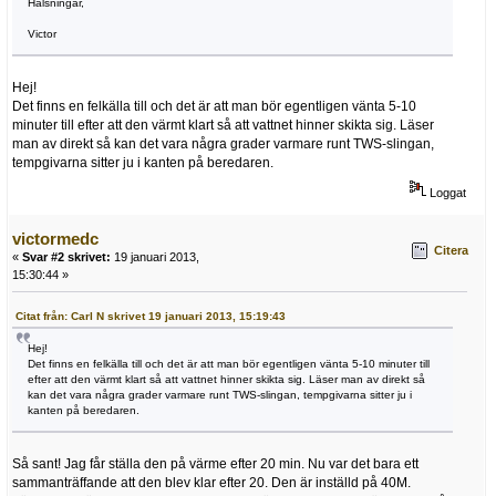
Hälsningar,
Victor
Hej!
Det finns en felkälla till och det är att man bör egentligen vänta 5-10
minuter till efter att den värmt klart så att vattnet hinner skikta sig. Läser
man av direkt så kan det vara några grader varmare runt TWS-slingan,
tempgivarna sitter ju i kanten på beredaren.
Loggat
victormedc
Citera
«
Svar #2 skrivet:
19 januari 2013,
15:30:44 »
Citat från: Carl N skrivet 19 januari 2013, 15:19:43
Hej!
Det finns en felkälla till och det är att man bör egentligen vänta 5-10 minuter till
efter att den värmt klart så att vattnet hinner skikta sig. Läser man av direkt så
kan det vara några grader varmare runt TWS-slingan, tempgivarna sitter ju i
kanten på beredaren.
Så sant! Jag får ställa den på värme efter 20 min. Nu var det bara ett
sammanträffande att den blev klar efter 20. Den är inställd på 40M.