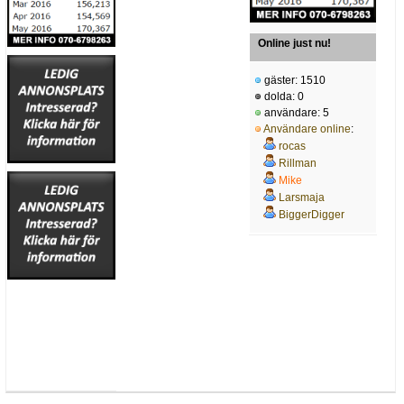
Online just nu!
gäster: 1510
dolda: 0
användare: 5
Användare online
:
rocas
Rillman
Mike
Larsmaja
BiggerDigger