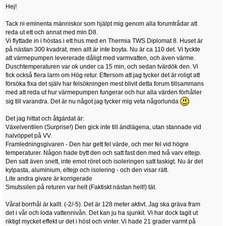
Hej!
Tack ni eminenta människor som hjälpt mig genom alla forumtrådar att
reda ut ett och annat med min D8.
Vi flyttade in i höstas i ett hus med en Thermia TWS Diplomat 8. Huset är
på nästan 300 kvadrat, men allt är inte boyta. Nu är ca 110 det. Vi tyckte
att värmepumpen levererade dåligt med varmvatten, och även värme.
Duschtemperaturen var ok under ca 15 min, och sedan tvärdök den. Vi
fick också flera larm om Hög retur. Eftersom att jag tycker det är roligt att
försöka fixa det själv har felsökningen mest blivit detta forum tillsammans
med att reda ut hur värmepumpen fungerar och hur alla värden förhåller
sig till varandra. Det är nu något jag tycker mig veta någorlunda
Det jag hittat och åtgärdat är:
Växelventilen (Surprise!) Den gick inte till ändlägena, utan stannade vid
halvöppet på VV.
Framledningsgivaren - Den har gett fel värde, och mer fel vid högre
temperaturer. Någon hade bytt den och satt fast den med två varv eltejp.
Den satt även snett, inte emot röret och isoleringen satt taskigt. Nu är det
kylpasta, aluminium, eltejp och isolering - och den visar rätt.
Lite andra givare är korrigerade
Smutssilen på returen var helt (Faktiskt nästan helt!) tät.
Vårat borrhål är kallt. (-2/-5). Det är 128 meter aktivt. Jag ska gräva fram
det i vår och loda vattennivån. Det kan ju ha sjunkit. Vi har dock tagit ut
riktigt mycket effekt ur det i höst och vinter. Vi hade 21 grader varmt på