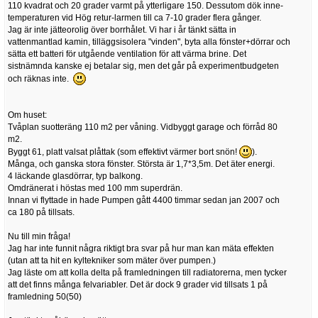
110 kvadrat och 20 grader varmt på ytterligare 150. Dessutom dök inne-
temperaturen vid Hög retur-larmen till ca 7-10 grader flera gånger.
Jag är inte jätteorolig över borrhålet. Vi har i år tänkt sätta in
vattenmantlad kamin, tilläggsisolera "vinden", byta alla fönster+dörrar och
sätta ett batteri för utgående ventilation för att värma brine. Det
sistnämnda kanske ej betalar sig, men det går på experimentbudgeten
och räknas inte.
Om huset:
Tvåplan suotteräng 110 m2 per våning. Vidbyggt garage och förråd 80
m2.
Byggt 61, platt valsat plåttak (som effektivt värmer bort snön!
).
Många, och ganska stora fönster. Största är 1,7*3,5m. Det äter energi.
4 läckande glasdörrar, typ balkong.
Omdränerat i höstas med 100 mm superdrän.
Innan vi flyttade in hade Pumpen gått 4400 timmar sedan jan 2007 och
ca 180 på tillsats.
Nu till min fråga!
Jag har inte funnit några riktigt bra svar på hur man kan mäta effekten
(utan att ta hit en kyltekniker som mäter över pumpen.)
Jag läste om att kolla delta på framledningen till radiatorerna, men tycker
att det finns många felvariabler. Det är dock 9 grader vid tillsats 1 på
framledning 50(50)