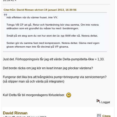
16:39:41 »
Citat från: David Rinnan skrivet 19 januari 2013, 16:30:56
mät effekten när du värmer huset. inte VV.
Tvinga VB CP att gå. Retur och framledning bör visa samma. Om inte notera
skillnaden som ett grundfel du måste ha med i beräkningen.
Smäll på ett steg som du vet hur stort det är. typ 6kW eller så. Notera deltat.
Sedan gör du samma fast med kompressorn. Notera deltat. Gärna med egen
givare eftersom man inte får decimal på VP givarna.
Just det. Förhoppningsvis får jag ett värde Delta-pump/delta-6kw = 1,33.
Det borde räcka om jag kör en kvart innan jag plockar värdena?
Fungerar det lika bra att tvångsköra pump+brinepump via servicemenyn?
(så slipper man så och vänta på integralen)
Kul! Detta får bli morgondagens förlustelser.
Loggat
David Rinnan
Citera