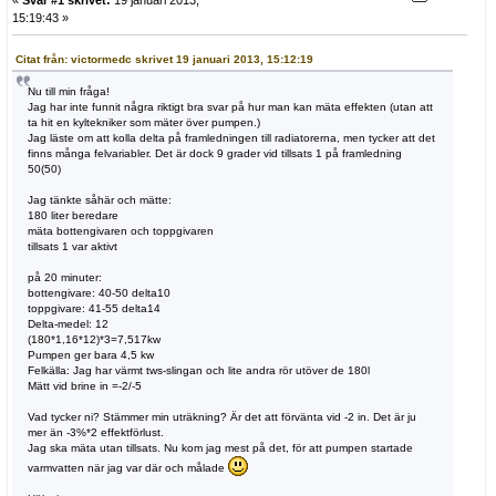
15:19:43 »
Citat från: victormedc skrivet 19 januari 2013, 15:12:19
Nu till min fråga!
Jag har inte funnit några riktigt bra svar på hur man kan mäta effekten (utan att
ta hit en kyltekniker som mäter över pumpen.)
Jag läste om att kolla delta på framledningen till radiatorerna, men tycker att det
finns många felvariabler. Det är dock 9 grader vid tillsats 1 på framledning
50(50)
Jag tänkte såhär och mätte:
180 liter beredare
mäta bottengivaren och toppgivaren
tillsats 1 var aktivt
på 20 minuter:
bottengivare: 40-50 delta10
toppgivare: 41-55 delta14
Delta-medel: 12
(180*1,16*12)*3=7,517kw
Pumpen ger bara 4,5 kw
Felkälla: Jag har värmt tws-slingan och lite andra rör utöver de 180l
Mätt vid brine in =-2/-5
Vad tycker ni? Stämmer min uträkning? Är det att förvänta vid -2 in. Det är ju
mer än -3%*2 effektförlust.
Jag ska mäta utan tillsats. Nu kom jag mest på det, för att pumpen startade
varmvatten när jag var där och målade