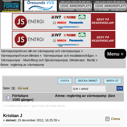
Värmepumpsforum allt om värmepump och värmepumpar
»
Menu ≡
VärmepumpsForum Allmänt
»
Värmepumpar och installationsfrågor.
»
Värmepumpar - Mark/Berg och Sjövärmepumpar.
(Moderator:
Bertil
) »
Ämne:
reglering av värmepump
SVARA
SKICKA ÄMNET
SKRIV UT
Sidor: [
1
]
Gå ned
Författare
Ämne: reglering av värmepump (läst
1580 gånger)
0 medlemmar och 1 gäst tittar på detta ämne.
Kristian J
Citera
«
skrivet:
15 december 2012, 16:25:39 »