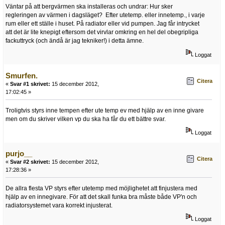
Väntar på att bergvärmen ska installeras och undrar: Hur sker
regleringen av värmen i dagsläget? Efter utetemp. eller innetemp., i varje
rum eller ett ställe i huset. På radiator eller vid pumpen. Jag får intrycket
att det är lite knepigt eftersom det virvlar omkring en hel del obegripliga
fackuttryck (och ändå är jag tekniker!) i detta ämne.
Loggat
Smurfen.
Citera
«
Svar #1 skrivet:
15 december 2012,
17:02:45 »
Troligtvis styrs inne tempen efter ute temp ev med hjälp av en inne givare
men om du skriver vilken vp du ska ha får du ett bättre svar.
Loggat
purjo__
Citera
«
Svar #2 skrivet:
15 december 2012,
17:28:36 »
De allra flesta VP styrs efter utetemp med möjlighetet att finjustera med
hjälp av en innegivare. För att det skall funka bra måste både VP'n och
radiatorsystemet vara korrekt injusterat.
Loggat