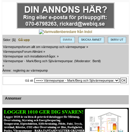
Sidor: [
1
]
Gå upp
SVARA
SKICKA ÄMNET
SKRIV UT
Värmepumpsforum allt om värmepump och värmepumpar
»
VärmepumpsForum Allmänt
»
Värmepumpar och installationsfrågor.
»
Värmepumpar - Mark/Berg och Sjövärmepumpar.
(Moderator:
Bertil
)
»
Ämne:
reglering av värmepump
Gå till:
Annonser